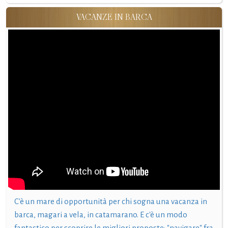
VACANZE IN BARCA
C'è un mare di opportunità per chi sogna una vacanza in
barca, magari a vela, in catamarano. E c'è un modo
fantastico per scoprire le migliori proposte: "navigare" fra