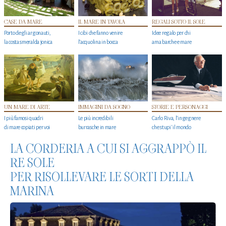
CASE DA MARE
IL MARE IN TAVOLA
REGALI SOTTO IL SOLE
Porto degli argonauti,
I cibi che fanno venire
Idee regalo per chi
la costa smeralda jonica
l’acquolina in bocca
ama barche e mare
UN MARE DI ARTE
IMMAGINI DA SOGNO
STORIE E PERSONAGGI
I più famosi quadri
Le più incredibili
Carlo Riva, l’ingegnere
di mare copiati per voi
burrasche in mare
che stupi' il mondo
LA CORDERIA A CUI SI AGGRAPPÒ IL
RE SOLE
PER RISOLLEVARE LE SORTI DELLA
MARINA