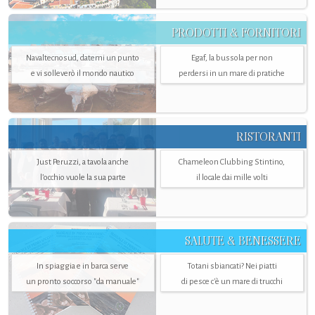
PRODOTTI & FORNITORI
Navaltecnosud, datemi un punto
Egaf, la bussola per non
e vi solleverò il mondo nautico
perdersi in un mare di pratiche
RISTORANTI
Just Peruzzi, a tavola anche
Chameleon Clubbing Stintino,
l’occhio vuole la sua parte
il locale dai mille volti
SALUTE & BENESSERE
In spiaggia e in barca serve
Totani sbiancati? Nei piatti
un pronto soccorso "da manuale"
di pesce c'è un mare di trucchi