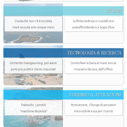
STORIE
L’isola che non c'è è esistita
La flotta tedesca si suicidò così
ma è vissuta solo cinque mesi
autoaffondandosi a Scapa Flow
TECNOLOGIA & RICERCA
Cemento mangiasmog, per avere
Controllate la barca al mare senza
porti più puliti e meno inquinati
muovervi da casa, dall’ufficio
TURISMO & ATTRAZIONI
Trabocchi, i pontili
Portovenere, il borgo di pescatori
"macchine da pesca"
irresistibile esca per i turisti