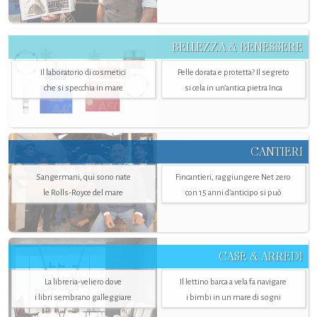
BELLEZZA & BENESSERE
Il laboratorio di cosmetici
Pelle dorata e protetta? Il segreto
che si specchia in mare
si cela in un’antica pietra Inca
CANTIERI
Sangermani, qui sono nate
Fincantieri, raggiungere Net zero
le Rolls-Royce del mare
con 15 anni d'anticipo si può
CASE & ARREDI
La libreria-veliero dove
Il lettino barca a vela fa navigare
i libri sembrano galleggiare
i bimbi in un mare di sogni