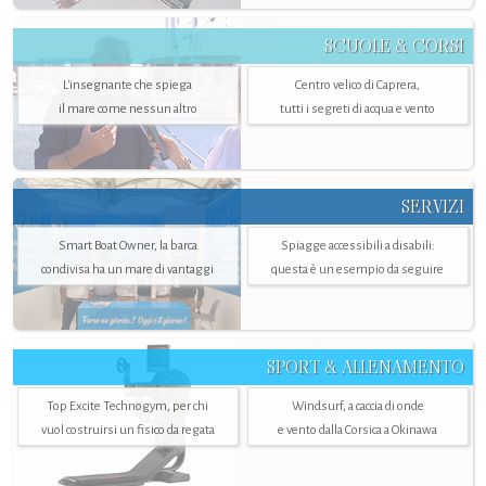
SCUOLE & CORSI
L'insegnante che spiega
Centro velico di Caprera,
il mare come nessun altro
tutti i segreti di acqua e vento
SERVIZI
Smart Boat Owner, la barca
Spiagge accessibili a disabili:
condivisa ha un mare di vantaggi
questa è un esempio da seguire
SPORT & ALLENAMENTO
Top Excite Technogym, per chi
Windsurf, a caccia di onde
vuol costruirsi un fisico da regata
e vento dalla Corsica a Okinawa