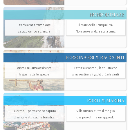
NONSOLOMARE
Per chi ama arrampicare
Il Mare della Tranquillità?
a strapiombo sul mare
Non serve andare sulla Luna
PERSONAGGI & RACCONTI
Vasco Da Gama così vince
Patrizia Mosconi, la stilista che
la guerra delle spezie
ama vestire gli yacht più eleganti
PORTI & MARINA
Palermo, il porto che ha saputo
Villasimius, tutto il meglio
diventare attrazione turistica
che può offrire un approdo