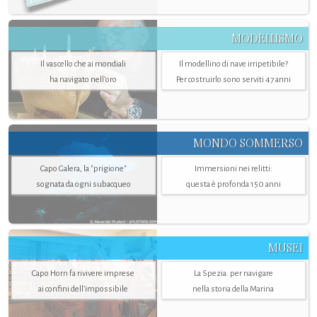
MODELLISMO
Il vascello che ai mondiali
Il modellino di nave irripetibile?
ha navigato nell’oro
Per costruirlo sono serviti 47 anni
MONDO SOMMERSO
Capo Galera, la "prigione"
Immersioni nei relitti:
sognata da ogni subacqueo
questa è profonda 150 anni
MUSEI
Capo Horn fa rivivere imprese
La Spezia. per navigare
ai confini dell’impossibile
nella storia della Marina