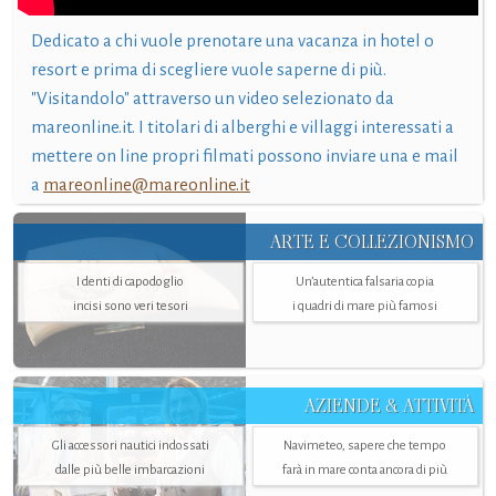
Dedicato a chi vuole prenotare una vacanza in hotel o
resort e prima di scegliere vuole saperne di più.
"Visitandolo" attraverso un video selezionato da
mareonline.it. I titolari di alberghi e villaggi interessati a
mettere on line propri filmati possono inviare una e mail
a
mareonline@mareonline.it
ARTE E COLLEZIONISMO
I denti di capodoglio
Un’autentica falsaria copia
incisi sono veri tesori
i quadri di mare più famosi
AZIENDE & ATTIVITÀ
Gli accessori nautici indossati
Navimeteo, sapere che tempo
dalle più belle imbarcazioni
farà in mare conta ancora di più