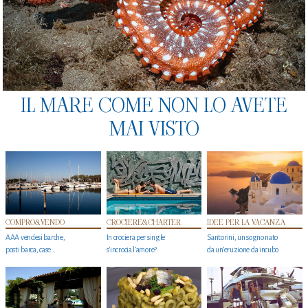
IL MARE COME NON LO AVETE
MAI VISTO
COMPRO&VENDO
CROCIERE&CHARTER
IDEE PER LA VACANZA
AAA vendesi barche,
In crociera per single
Santorini, un sogno nato
posti barca, case…
s'incrocia l’amore?
da un’eruzione da incubo