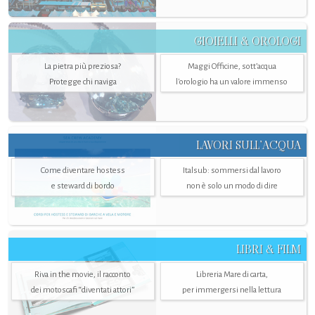
GIOIELLI & OROLOGI
La pietra più preziosa?
Maggi Officine, sott’acqua
Protegge chi naviga
l'orologio ha un valore immenso
LAVORI SULL’ACQUA
Come diventare hostess
Italsub: sommersi dal lavoro
e steward di bordo
non è solo un modo di dire
LIBRI & FILM
Riva in the movie, il racconto
Libreria Mare di carta,
dei motoscafi “diventati attori”
per immergersi nella lettura