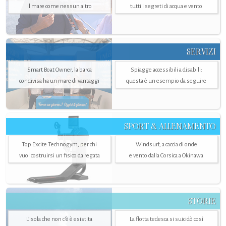
il mare come nessun altro
tutti i segreti di acqua e vento
SERVIZI
Smart Boat Owner, la barca
Spiagge accessibili a disabili:
condivisa ha un mare di vantaggi
questa è un esempio da seguire
SPORT & ALLENAMENTO
Top Excite Technogym, per chi
Windsurf, a caccia di onde
vuol costruirsi un fisico da regata
e vento dalla Corsica a Okinawa
STORIE
L’isola che non c'è è esistita
La flotta tedesca si suicidò così