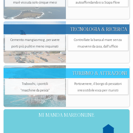
ma è vissuta solo cinque mesi
autoaffondandosi a Scapa Flow
TECNOLOGIA & RICERCA
Cemento mangiasmog, per avere
Controllate la barca al mare senza
porti più puliti e meno inquinati
muovervi da casa, dall’ufficio
TURISMO & ATTRAZIONI
Trabocchi, i pontili
Portovenere, il borgo di pescatori
"macchine da pesca"
irresistibile esca per i turisti
MI MANDA MAREONLINE