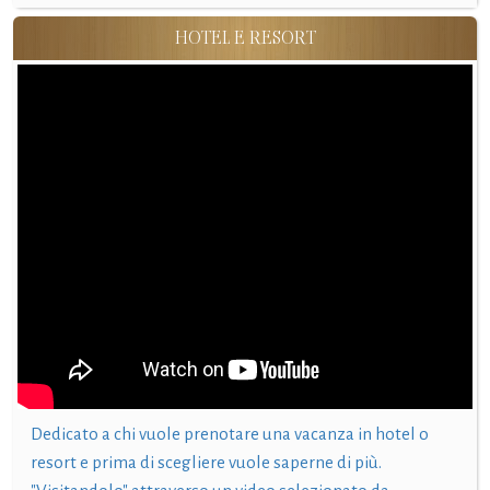
HOTEL E RESORT
Dedicato a chi vuole prenotare una vacanza in hotel o
resort e prima di scegliere vuole saperne di più.