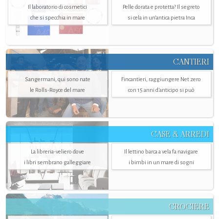
Il laboratorio di cosmetici
Pelle dorata e protetta? Il segreto
che si specchia in mare
si cela in un’antica pietra Inca
CANTIERI
Sangermani, qui sono nate
Fincantieri, raggiungere Net zero
le Rolls-Royce del mare
con 15 anni d'anticipo si può
CASE & ARREDI
La libreria-veliero dove
Il lettino barca a vela fa navigare
i libri sembrano galleggiare
i bimbi in un mare di sogni
CROCIERE