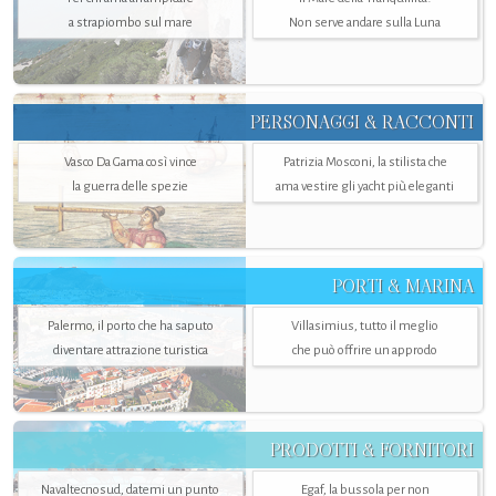
a strapiombo sul mare
Non serve andare sulla Luna
PERSONAGGI & RACCONTI
Vasco Da Gama così vince
Patrizia Mosconi, la stilista che
la guerra delle spezie
ama vestire gli yacht più eleganti
PORTI & MARINA
Palermo, il porto che ha saputo
Villasimius, tutto il meglio
diventare attrazione turistica
che può offrire un approdo
PRODOTTI & FORNITORI
Navaltecnosud, datemi un punto
Egaf, la bussola per non