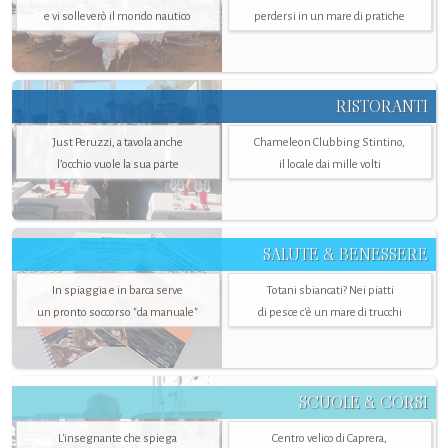
e vi solleverò il mondo nautico
perdersi in un mare di pratiche
RISTORANTI
Just Peruzzi, a tavola anche
Chameleon Clubbing Stintino,
l’occhio vuole la sua parte
il locale dai mille volti
SALUTE & BENESSERE
In spiaggia e in barca serve
Totani sbiancati? Nei piatti
un pronto soccorso "da manuale"
di pesce c'è un mare di trucchi
SCUOLE & CORSI
L'insegnante che spiega
Centro velico di Caprera,