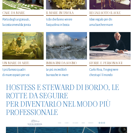
CASE DA MARE
IL MARE IN TAVOLA
REGALI SOTTO IL SOLE
Porto degli argonauti,
I cibi che fanno venire
Idee regalo per chi
la costa smeralda jonica
l’acquolina in bocca
ama barche e mare
UN MARE DI ARTE
IMMAGINI DA SOGNO
STORIE E PERSONAGGI
I più famosi quadri
Le più incredibili
Carlo Riva, l’ingegnere
di mare copiati per voi
burrasche in mare
che stupi' il mondo
HOSTESS E STEWARD DI BORDO, LE
ROTTE DA SEGUIRE
PER DIVENTARLO NEL MODO PIÙ
PROFESSIONALE