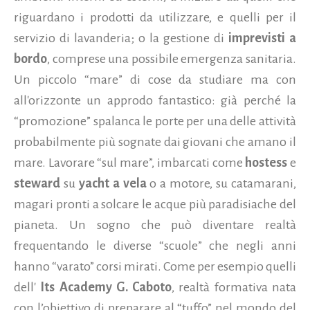
riguardano i prodotti da utilizzare, e quelli per il
servizio di lavanderia; o la gestione di
imprevisti a
bordo
, comprese una possibile emergenza sanitaria.
Un piccolo “mare” di cose da studiare ma con
all'orizzonte un approdo fantastico: già perché la
“promozione” spalanca le porte per una delle attività
probabilmente più sognate dai giovani che amano il
mare. Lavorare “sul mare”, imbarcati come
hostess
e
steward
su
yacht a vela
o a motore, su catamarani,
magari pronti a solcare le acque più paradisiache del
pianeta. Un sogno che può diventare realtà
frequentando le diverse “scuole”
che negli anni
hanno “varato” corsi mirati. Come per esempio quelli
dell'
Its Academy G. Caboto
, realtà formativa nata
con l’obiettivo di preparare al “tuffo” nel mondo del