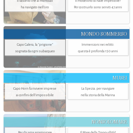
Il vascello che ai mondiali
Il modellino di nave irripetibile?
ha navigato nell’oro
Per costruirlo sono serviti 47 anni
MONDO SOMMERSO
Capo Galera, la "prigione"
Immersioni nei relitti:
sognata da ogni subacqueo
questa è profonda 150 anni
MUSEI
Capo Horn fa rivivere imprese
La Spezia. per navigare
ai confini dell’impossibile
nella storia della Marina
NONSOLOMARE
Per chi ama arrampicare
Il Mare della Tranquillità?