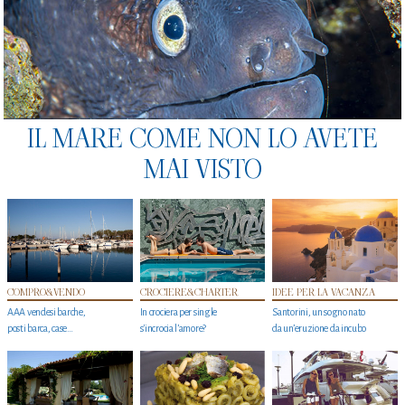
IL MARE COME NON LO AVETE
MAI VISTO
COMPRO&VENDO
CROCIERE&CHARTER
IDEE PER LA VACANZA
AAA vendesi barche,
In crociera per single
Santorini, un sogno nato
posti barca, case…
s'incrocia l’amore?
da un’eruzione da incubo