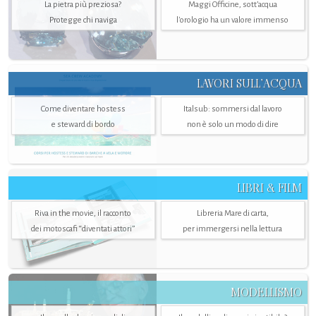
La pietra più preziosa?
Maggi Officine, sott’acqua
Protegge chi naviga
l'orologio ha un valore immenso
LAVORI SULL’ACQUA
Come diventare hostess
Italsub: sommersi dal lavoro
e steward di bordo
non è solo un modo di dire
LIBRI & FILM
Riva in the movie, il racconto
Libreria Mare di carta,
dei motoscafi “diventati attori”
per immergersi nella lettura
MODELLISMO