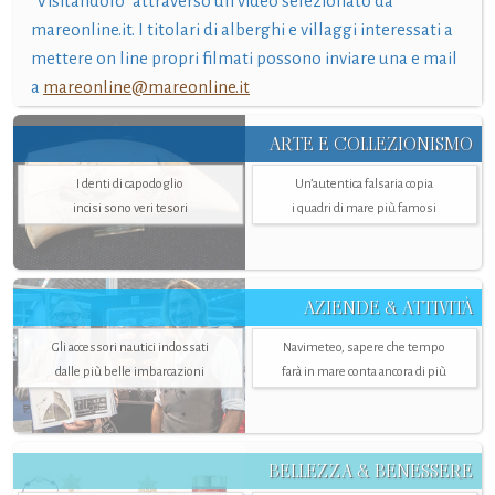
"Visitandolo" attraverso un video selezionato da
mareonline.it. I titolari di alberghi e villaggi interessati a
mettere on line propri filmati possono inviare una e mail
a
mareonline@mareonline.it
ARTE E COLLEZIONISMO
I denti di capodoglio
Un’autentica falsaria copia
incisi sono veri tesori
i quadri di mare più famosi
AZIENDE & ATTIVITÀ
Gli accessori nautici indossati
Navimeteo, sapere che tempo
dalle più belle imbarcazioni
farà in mare conta ancora di più
BELLEZZA & BENESSERE