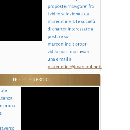
proposte: "navigare" fra
i video selezionati da
mareonline.it. Le società
di charter interessate a
postare su
mareonline.it propri
video possono inviare
una e mail a
mareonline@mareonline.it
HOTEL E RESORT
uole
acanza
 e prima
e
traverso