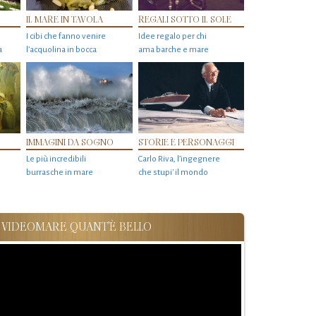
IL MARE IN TAVOLA
REGALI SOTTO IL SOLE
I cibi che fanno venire
Idee regalo per chi
a
l’acquolina in bocca
ama barche e mare
IMMAGINI DA SOGNO
STORIE E PERSONAGGI
Le più incredibili
Carlo Riva, l’ingegnere
burrasche in mare
che stupi' il mondo
VIDEOMARE QUANT'È BELLO