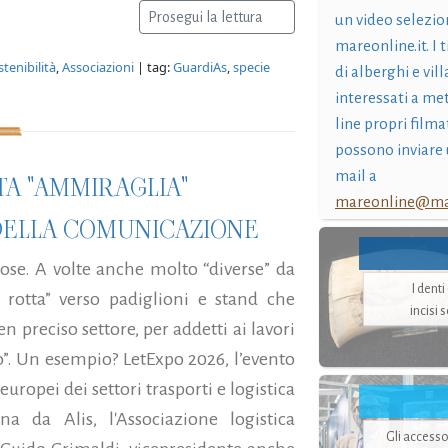
Prosegui la lettura
un video selezio
mareonline.it. I t
tenibilità
,
Associazioni
| tag:
GuardiAs
,
specie
di alberghi e vil
interessati a me
line propri filma
possono inviare 
mail a
ATA "AMMIRAGLIA"
mareonline@mar
DELLA COMUNICAZIONE
ose. A volte anche molto “diverse” da
I dent
 rotta” verso padiglioni e stand che
incisi 
n preciso settore, per addetti ai lavori
. Un esempio? LetExpo 2026, l’evento
europei dei settori trasporti e logistica
a da Alis, l'Associazione logistica
Gli accesso