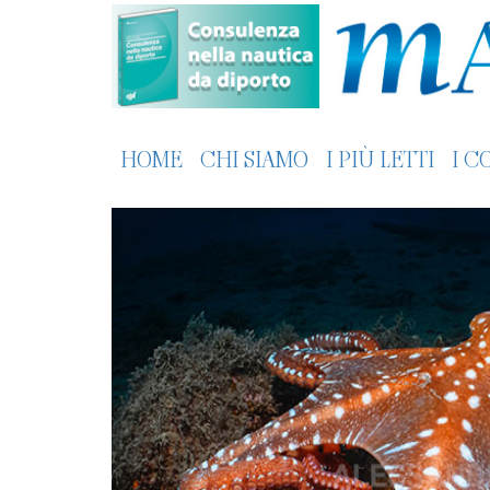
HOME
CHI SIAMO
I PIÙ LETTI
I C