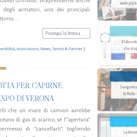
a Guido Grimaldi, vicepresidente anche
dalle più 
 degli armatori, uno dei principali
ttimo...
Prosegui la lettura
Il labora
nibilità
,
Associazioni
,
News
,
Servizi & Partner
|
che si 
OTTA PER CAPIRNE
Sangerman
le Rolls
EXPO DI VERONA
uelli che un mare di camion avrebbe
eano di gas di scarico, se l'”apertura”
rmesso di “cancellarli”, togliendo
La libre