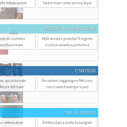
belle imbarcazioni
farà in mare conta ancora di più
BELLEZZA & BENESSERE
torio di cosmetici
Pelle dorata e protetta? Il segreto
specchia in mare
si cela in un’antica pietra Inca
CANTIERI
i, qui sono nate
Fincantieri, raggiungere Net zero
-Royce del mare
con 15 anni d'anticipo si può
CASE & ARREDI
ria-veliero dove
Il lettino barca a vela fa navigare