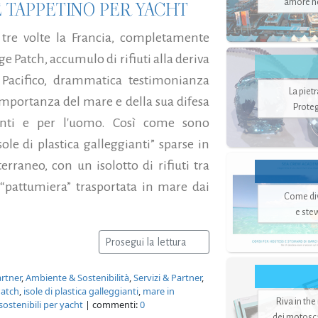
amore no
 TAPPETINO PER YACHT
 tre volte la Francia, completamente
ge Patch, accumulo di rifiuti alla deriva
o Pacifico, drammatica testimonianza
La piet
importanza del mare e della sua difesa
Proteg
anti e per l'uomo. Così come sono
e di plastica galleggianti” sparse in
rraneo, con un isolotto di rifiuti tra
a “pattumiera” trasportata in mare dai
Come di
e ste
Prosegui la lettura
artner
,
Ambiente & Sostenibilità
,
Servizi & Partner
,
Patch
,
isole di plastica galleggianti
,
mare in
Riva in the
sostenibili per yacht
| commenti:
0
dei motoscaf