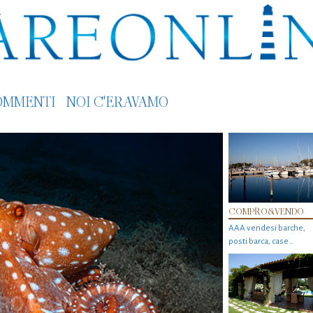
OMMENTI
NOI C'ERAVAMO
COMPRO&VENDO
AAA vendesi barche,
posti barca, case…