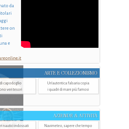
nato da
itolari
laggi
ttere on
ti
una e
eonline.it
ARTE E COLLEZIONISMO
i di capodoglio
Un’autentica falsaria copia
sono veri tesori
i quadri di mare più famosi
AZIENDE & ATTIVITÀ
ri nautici indossati
Navimeteo, sapere che tempo