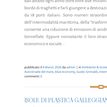
dall'asfalto ogni anno oltre oltre due milion
bordo di traghetti e farli giungere a destinaz
da 18 porti italiani. Sono numeri straordi
dell’intermodalità marittima, della “tras
consente una riduzione di emissioni di anidr
tonnellate. Eppure nonostante il loro strao
economico e sociale...
pubblicato il
8 Marzo 2026
da
admin
| in
Ambiente & Sosten
Autostrade del mare
,
blue economy
,
Guido Grimaldi
,
inter
commenti:
0
ISOLE DI PLASTICA GALLEGGIA