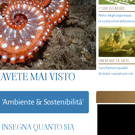
CASE DA MARE
Porto degli argonauti,
la costa smeralda jonic
UN MARE DI ARTE
I più famosi quadri
AVETE MAI VISTO
di mare copiati per voi
a 'Ambiente & Sostenibilità'
A INSEGNA QUANTO SIA