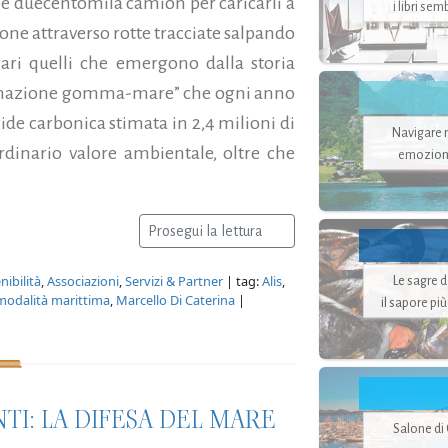
i e duecentomila camion per caricarli a
i libri se
ione attraverso rotte tracciate salpando
nari quelli che emergono dalla storia
formazione gomma-mare” che ogni anno
ide carbonica stimata in 2,4 milioni di
Navigare ne
rdinario valore ambientale, oltre che
emozion
Prosegui la lettura
ibilità
,
Associazioni
,
Servizi & Partner
| tag:
Alis
,
Le sagre 
modalità marittima
,
Marcello Di Caterina
|
il sapore pi
NTI: LA DIFESA DEL MARE
Salone di