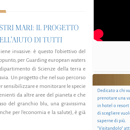
STRI MARI: IL PROGETTO
LL'AIUTO DI TUTTI
ene invasive: è questo l'obiettivo del
 appunto, per Guarding european waters
dipartimento di Scienze della terra e
Pavia. Un progetto che nel suo percorso
per sensibilizzare e monitorare le specie
Dedicato a chi v
enienti da altre aree del pianeta e che
prenotare una v
so del granchio blu, una gravissima
in hotel o resort
nche per l'economia e la salute), è già
di scegliere vuol
saperne di più.
"Visitandolo" at