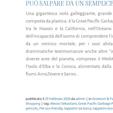
PUÒ SALPARE DA UN SEMPLICE
Una gigantesca isola galleggiante, grande
composta da plastica: è la Great Pacific Garba
tra le Hawaii e la California, nell'Ocean
dell'incapacità dell'uomo di comprendere l'
da un nemico mortale, per i suoi abit
drammatiche testimonianze anche altre “isol
diverse aree del pianeta, compreso il Medite
l’Isola d’Elba e la Corsica, alimentato dall
fiumi Arno,Tevere e Sarno...
pubblicato il
25 Febbraio 2026
da
admin
| in
Accessori & P
Shopping
| tag:
Alessio Sebastiani
,
Great Pacific Garbage 
pericolo
,
Pet eco-friendly
,
tappetini da barca
,
tappetini eco