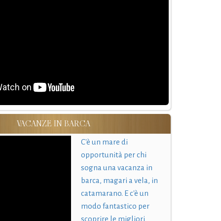
VACANZE IN BARCA
C'è un mare di
opportunità per chi
sogna una vacanza in
barca, magari a vela, in
catamarano. E c'è un
modo fantastico per
scoprire le migliori