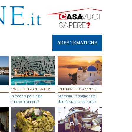
AREE TEMATICHE
CROCIERE&CHARTER
IDEE PER LA VACANZA
In crociera per single
Santorini, un sogno nato
s'incrocia l’amore?
da un’eruzione da incubo