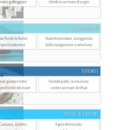
mbrano galleggiare
i bimbi in un mare di sogni
CROCIERE
i fiordi fa fiorire
Stad Amsterdam, la leggenda
i profondissime
della navigazione a vela rivive
EVENTI
dove gustare tutto
Fondali puliti, la missione
ù profondo del mare
contro un mare di rifiuti
FIERE & SALONI
 Canness, il primo
Il giro del mondo