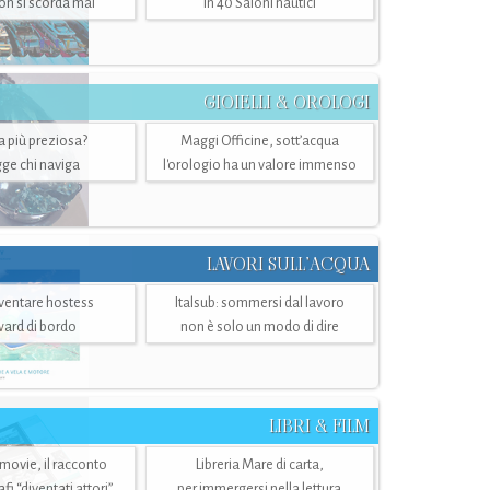
n si scorda mai
in 40 Saloni nautici
GIOIELLI & OROLOGI
ra più preziosa?
Maggi Officine, sott’acqua
ge chi naviga
l'orologio ha un valore immenso
LAVORI SULL’ACQUA
ventare hostess
Italsub: sommersi dal lavoro
ward di bordo
non è solo un modo di dire
LIBRI & FILM
 movie, il racconto
Libreria Mare di carta,
i “diventati attori”
per immergersi nella lettura