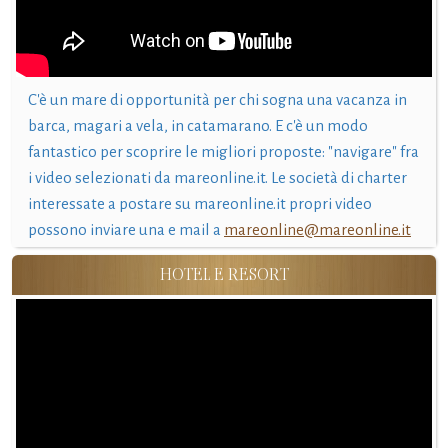
C'è un mare di opportunità per chi sogna una vacanza in
barca, magari a vela, in catamarano. E c'è un modo
fantastico per scoprire le migliori proposte: "navigare" fra
i video selezionati da mareonline.it. Le società di charter
interessate a postare su mareonline.it propri video
possono inviare una e mail a
mareonline@mareonline.it
HOTEL E RESORT