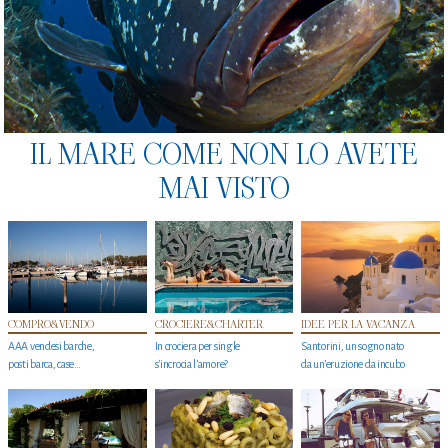
IL MARE COME NON LO AVETE
MAI VISTO
COMPRO&VENDO
CROCIERE&CHARTER
IDEE PER LA VACANZA
AAA vendesi barche,
In crociera per single
Santorini, un sogno nato
posti barca, case…
s'incrocia l’amore?
da un’eruzione da incubo