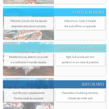
PORTI & MARINA
Palermo, il porto che ha saputo
Villasimius, tutto il meglio
diventare attrazione turistica
che può offrire un approdo
PRODOTTI & FORNITORI
Navaltecnosud, datemi un punto
Egaf, la bussola per non
e vi solleverò il mondo nautico
perdersi in un mare di pratiche
RISTORANTI
Just Peruzzi, a tavola anche
Chameleon Clubbing Stintino,
l’occhio vuole la sua parte
il locale dai mille volti