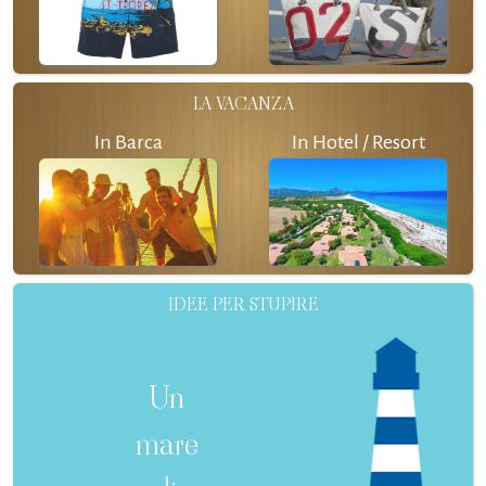
LA VACANZA
In Barca
In Hotel / Resort
IDEE PER STUPIRE
Un
mare