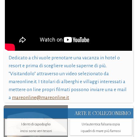
Dedicato a chi vuole prenotare una vacanza in hotel o
resort e prima di scegliere vuole saperne di più.
"Visitandolo" attraverso un video selezionato da
mareonline.it. I titolari di alberghi e villaggi interessati a
mettere on line propri filmati possono inviare una e mail
a
mareonline@mareonline.it
ARTE E COLLEZIONISMO
I denti di capodoglio
Un’autentica falsaria copia
incisi sono veri tesori
i quadri di mare più famosi