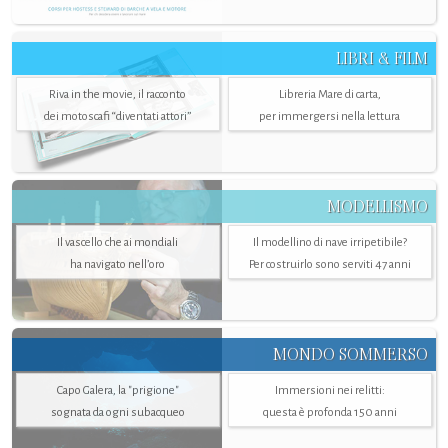
LIBRI & FILM
Riva in the movie, il racconto
Libreria Mare di carta,
dei motoscafi “diventati attori”
per immergersi nella lettura
MODELLISMO
Il vascello che ai mondiali
Il modellino di nave irripetibile?
ha navigato nell’oro
Per costruirlo sono serviti 47 anni
MONDO SOMMERSO
Capo Galera, la "prigione"
Immersioni nei relitti:
sognata da ogni subacqueo
questa è profonda 150 anni