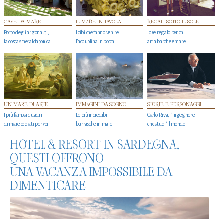
CASE DA MARE
IL MARE IN TAVOLA
REGALI SOTTO IL SOLE
Porto degli argonauti,
I cibi che fanno venire
Idee regalo per chi
la costa smeralda jonica
l’acquolina in bocca
ama barche e mare
UN MARE DI ARTE
IMMAGINI DA SOGNO
STORIE E PERSONAGGI
I più famosi quadri
Le più incredibili
Carlo Riva, l’ingegnere
di mare copiati per voi
burrasche in mare
che stupi' il mondo
HOTEL & RESORT IN SARDEGNA,
QUESTI OFFRONO
UNA VACANZA IMPOSSIBILE DA
DIMENTICARE