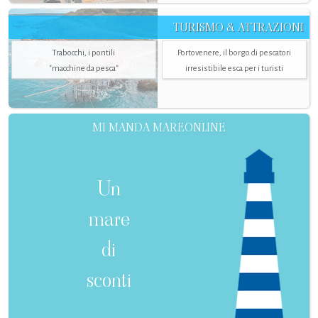
TURISMO & ATTRAZIONI
Trabocchi, i pontili
Portovenere, il borgo di pescatori
"macchine da pesca"
irresistibile esca per i turisti
MI MANDA MAREONLINE
Un
mare
di
sconti