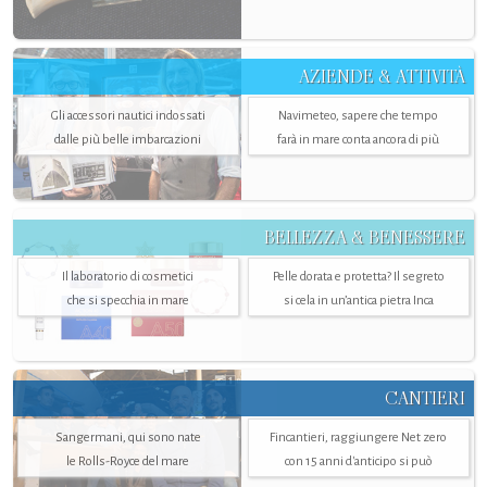
AZIENDE & ATTIVITÀ
Gli accessori nautici indossati
Navimeteo, sapere che tempo
dalle più belle imbarcazioni
farà in mare conta ancora di più
BELLEZZA & BENESSERE
Il laboratorio di cosmetici
Pelle dorata e protetta? Il segreto
che si specchia in mare
si cela in un’antica pietra Inca
CANTIERI
Sangermani, qui sono nate
Fincantieri, raggiungere Net zero
le Rolls-Royce del mare
con 15 anni d'anticipo si può