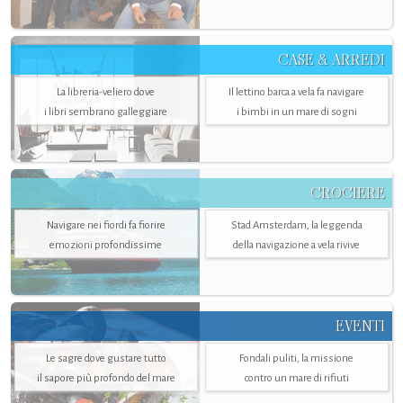
CASE & ARREDI
La libreria-veliero dove
Il lettino barca a vela fa navigare
i libri sembrano galleggiare
i bimbi in un mare di sogni
CROCIERE
Navigare nei fiordi fa fiorire
Stad Amsterdam, la leggenda
emozioni profondissime
della navigazione a vela rivive
EVENTI
Le sagre dove gustare tutto
Fondali puliti, la missione
il sapore più profondo del mare
contro un mare di rifiuti