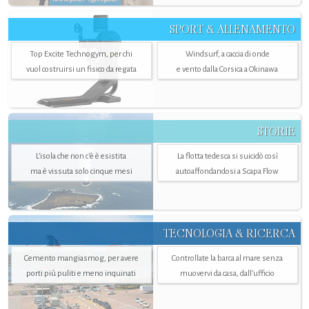
SPORT & ALLENAMENTO
Top Excite Technogym, per chi
Windsurf, a caccia di onde
vuol costruirsi un fisico da regata
e vento dalla Corsica a Okinawa
STORIE
L’isola che non c'è è esistita
La flotta tedesca si suicidò così
ma è vissuta solo cinque mesi
autoaffondandosi a Scapa Flow
TECNOLOGIA & RICERCA
Cemento mangiasmog, per avere
Controllate la barca al mare senza
porti più puliti e meno inquinati
muovervi da casa, dall’ufficio