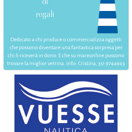
di
regali
Dedicato a chi produce o commercializza oggetti
che possono diventare una fantastica sorpresa per
chi li riceverà in dono. E che su mareonline possono
trovare la miglior vetrina. Info: Cristina, 351 9744943