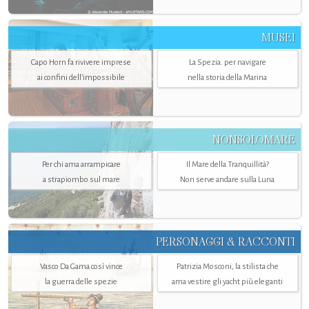
MUSEI
Capo Horn fa rivivere imprese
La Spezia. per navigare
ai confini dell’impossibile
nella storia della Marina
NONSOLOMARE
Per chi ama arrampicare
Il Mare della Tranquillità?
a strapiombo sul mare
Non serve andare sulla Luna
PERSONAGGI & RACCONTI
Vasco Da Gama così vince
Patrizia Mosconi, la stilista che
la guerra delle spezie
ama vestire gli yacht più eleganti