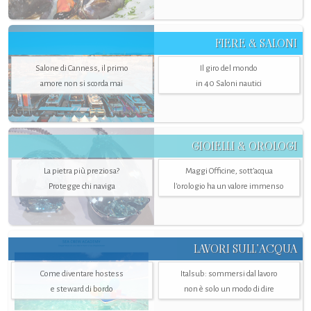
FIERE & SALONI
Salone di Canness, il primo
Il giro del mondo
amore non si scorda mai
in 40 Saloni nautici
GIOIELLI & OROLOGI
La pietra più preziosa?
Maggi Officine, sott’acqua
Protegge chi naviga
l'orologio ha un valore immenso
LAVORI SULL’ACQUA
Come diventare hostess
Italsub: sommersi dal lavoro
e steward di bordo
non è solo un modo di dire