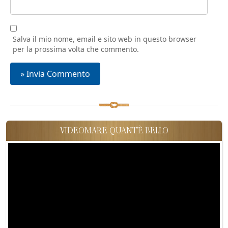
Salva il mio nome, email e sito web in questo browser
per la prossima volta che commento.
VIDEOMARE QUANT'È BELLO