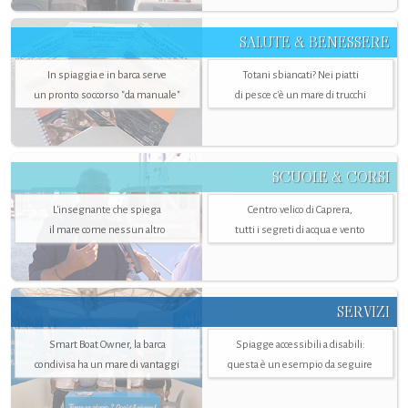
SALUTE & BENESSERE
In spiaggia e in barca serve
Totani sbiancati? Nei piatti
un pronto soccorso "da manuale"
di pesce c'è un mare di trucchi
SCUOLE & CORSI
L'insegnante che spiega
Centro velico di Caprera,
il mare come nessun altro
tutti i segreti di acqua e vento
SERVIZI
Smart Boat Owner, la barca
Spiagge accessibili a disabili:
condivisa ha un mare di vantaggi
questa è un esempio da seguire