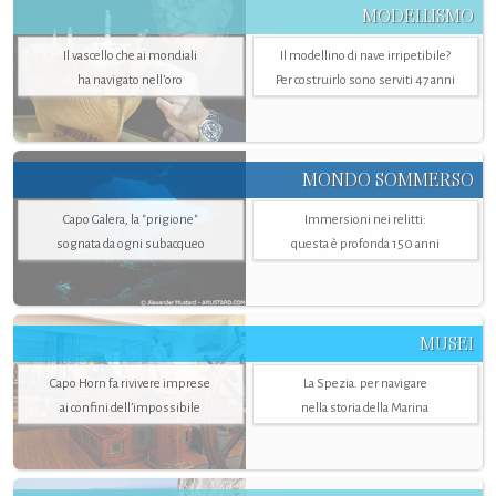
MODELLISMO
Il vascello che ai mondiali
Il modellino di nave irripetibile?
ha navigato nell’oro
Per costruirlo sono serviti 47 anni
MONDO SOMMERSO
Capo Galera, la "prigione"
Immersioni nei relitti:
sognata da ogni subacqueo
questa è profonda 150 anni
MUSEI
Capo Horn fa rivivere imprese
La Spezia. per navigare
ai confini dell’impossibile
nella storia della Marina