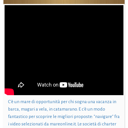
C'è un mare di opportunità per chi sogna una vacanza in
barca, magari a vela, in catamarano. E c'è un modo
fantastico per scoprire le migliori proposte: "navigare" fra
i video selezionati da mareonline.it. Le società di charter