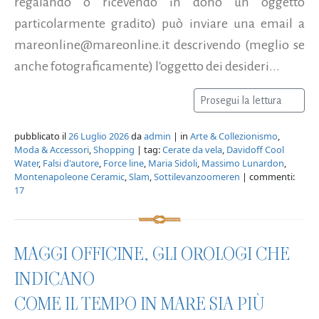
regalando o ricevendo in dono un oggetto
particolarmente gradito) può inviare una email a
mareonline@mareonline.it descrivendo (meglio se
anche fotograficamente) l'oggetto dei desideri...
Prosegui la lettura
pubblicato il
26 Luglio 2026
da
admin
| in
Arte & Collezionismo
,
Moda & Accessori
,
Shopping
| tag:
Cerate da vela
,
Davidoff Cool
Water
,
Falsi d'autore
,
Force line
,
Maria Sidoli
,
Massimo Lunardon
,
Montenapoleone Ceramic
,
Slam
,
Sottilevanzoomeren
| commenti:
17
MAGGI OFFICINE, GLI OROLOGI CHE
INDICANO
COME IL TEMPO IN MARE SIA PIÙ