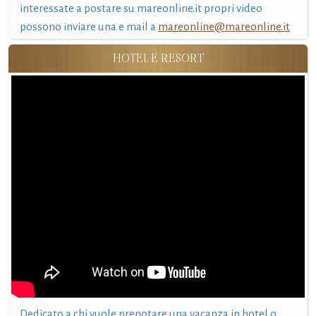
interessate a postare su mareonline.it propri video
possono inviare una e mail a
mareonline@mareonline.it
HOTEL E RESORT
Dedicato a chi vuole prenotare una vacanza in hotel o