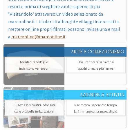
resort e prima di scegliere vuole saperne di più.
"Visitandolo" attraverso un video selezionato da
mareonline.it. I titolari di alberghi e villaggi interessati a
mettere on line propri filmati possono inviare una e mail
a
mareonline@mareonline.it
ARTE E COLLEZIONISMO
I denti di capodoglio
Un’autentica falsaria copia
incisi sono veri tesori
i quadri di mare più famosi
AZIENDE & ATTIVITÀ
Gli accessori nautici indossati
Navimeteo, sapere che tempo
dalle più belle imbarcazioni
farà in mare conta ancora di più