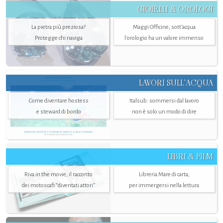
GIOIELLI & OROLOGI
La pietra più preziosa?
Maggi Officine, sott’acqua
Protegge chi naviga
l'orologio ha un valore immenso
LAVORI SULL’ACQUA
Come diventare hostess
Italsub: sommersi dal lavoro
e steward di bordo
non è solo un modo di dire
LIBRI & FILM
Riva in the movie, il racconto
Libreria Mare di carta,
dei motoscafi “diventati attori”
per immergersi nella lettura