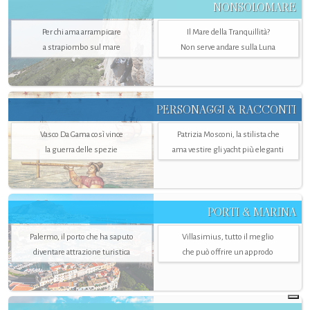
NONSOLOMARE
Per chi ama arrampicare
Il Mare della Tranquillità?
a strapiombo sul mare
Non serve andare sulla Luna
PERSONAGGI & RACCONTI
Vasco Da Gama così vince
Patrizia Mosconi, la stilista che
la guerra delle spezie
ama vestire gli yacht più eleganti
PORTI & MARINA
Palermo, il porto che ha saputo
Villasimius, tutto il meglio
diventare attrazione turistica
che può offrire un approdo