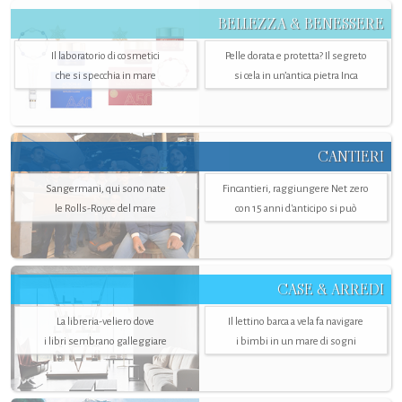
BELLEZZA & BENESSERE
Il laboratorio di cosmetici
Pelle dorata e protetta? Il segreto
che si specchia in mare
si cela in un’antica pietra Inca
CANTIERI
Sangermani, qui sono nate
Fincantieri, raggiungere Net zero
le Rolls-Royce del mare
con 15 anni d'anticipo si può
CASE & ARREDI
La libreria-veliero dove
Il lettino barca a vela fa navigare
i libri sembrano galleggiare
i bimbi in un mare di sogni