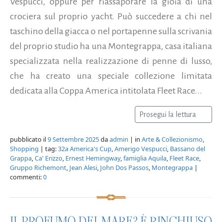
Vespucci, oppure per riassaporare la gioia di una
crociera sul proprio yacht. Può succedere a chi nel
taschino della giacca o nel portapenne sulla scrivania
del proprio studio ha una Montegrappa, casa italiana
specializzata nella realizzazione di penne di lusso,
che ha creato una speciale collezione limitata
dedicata alla Coppa America intitolata Fleet Race...
Prosegui la lettura
pubblicato il
9 Settembre 2025
da
admin
| in
Arte & Collezionismo
,
Shopping
| tag:
32a America's Cup
,
Amerigo Vespucci
,
Bassano del
Grappa
,
Ca' Erizzo
,
Ernest Hemingway
,
famiglia Aquila
,
Fleet Race
,
Gruppo Richemont
,
Jean Alesi
,
John Dos Passos
,
Montegrappa
|
commenti:
0
IL PROFUMO DEL MARE? È RINCHIUSO