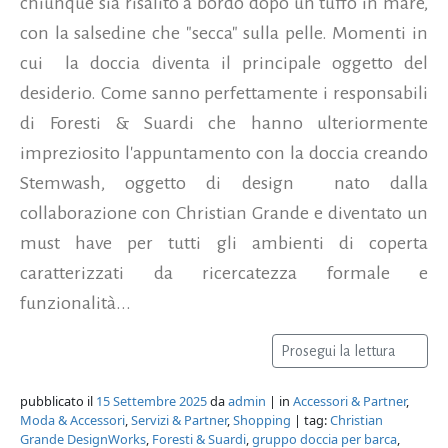
chiunque sia risalito a bordo dopo un tuffo in mare,
con la salsedine che "secca" sulla pelle. Momenti in
cui la doccia diventa il principale oggetto del
desiderio. Come sanno perfettamente i responsabili
di Foresti & Suardi che hanno ulteriormente
impreziosito l'appuntamento con la doccia creando
Stemwash, oggetto di design nato dalla
collaborazione con Christian Grande e diventato un
must have per tutti gli ambienti di coperta
caratterizzati da ricercatezza formale e
funzionalità...
Prosegui la lettura
pubblicato il
15 Settembre 2025
da
admin
| in
Accessori & Partner
,
Moda & Accessori
,
Servizi & Partner
,
Shopping
| tag:
Christian
Grande DesignWorks
,
Foresti & Suardi
,
gruppo doccia per barca
,