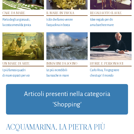
CASE DA MARE
IL MARE IN TAVOLA
REGALI SOTTO IL SOLE
Porto degli argonauti,
I cibi che fanno venire
Idee regalo per chi
la costa smeralda jonica
l’acquolina in bocca
ama barche e mare
UN MARE DI ARTE
IMMAGINI DA SOGNO
STORIE E PERSONAGGI
I più famosi quadri
Le più incredibili
Carlo Riva, l’ingegnere
di mare copiati per voi
burrasche in mare
che stupi' il mondo
Articoli presenti nella categoria
'Shopping'
ACQUAMARINA, LA PIETRA PIÙ