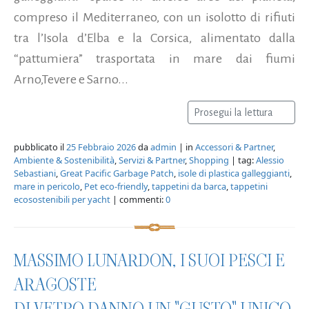
compreso il Mediterraneo, con un isolotto di rifiuti
tra l’Isola d’Elba e la Corsica, alimentato dalla
“pattumiera” trasportata in mare dai fiumi
Arno,Tevere e Sarno...
Prosegui la lettura
pubblicato il
25 Febbraio 2026
da
admin
| in
Accessori & Partner
,
Ambiente & Sostenibilità
,
Servizi & Partner
,
Shopping
| tag:
Alessio
Sebastiani
,
Great Pacific Garbage Patch
,
isole di plastica galleggianti
,
mare in pericolo
,
Pet eco-friendly
,
tappetini da barca
,
tappetini
ecosostenibili per yacht
| commenti:
0
MASSIMO LUNARDON, I SUOI PESCI E
ARAGOSTE
DI VETRO DANNO UN "GUSTO" UNICO