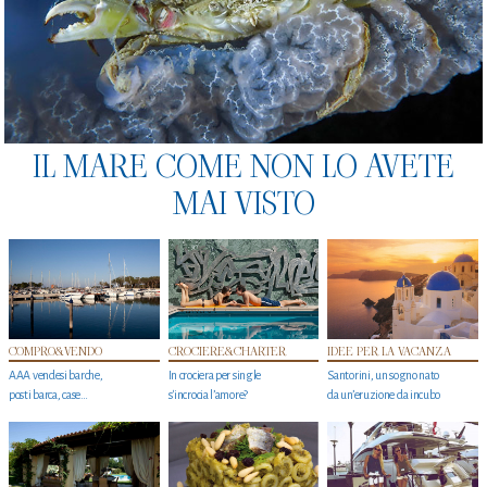
IL MARE COME NON LO AVETE
MAI VISTO
COMPRO&VENDO
CROCIERE&CHARTER
IDEE PER LA VACANZA
AAA vendesi barche,
In crociera per single
Santorini, un sogno nato
posti barca, case…
s'incrocia l’amore?
da un’eruzione da incubo