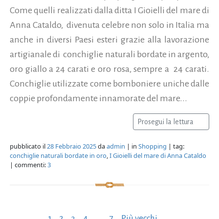
Come quelli realizzati dalla ditta I Gioielli del mare di
Anna Cataldo, divenuta celebre non solo in Italia ma
anche in diversi Paesi esteri grazie alla lavorazione
artigianale di conchiglie naturali bordate in argento,
oro giallo a 24 carati e oro rosa, sempre a 24 carati.
Conchiglie utilizzate come bomboniere uniche dalle
coppie profondamente innamorate del mare...
Prosegui la lettura
pubblicato il
28 Febbraio 2025
da
admin
| in
Shopping
| tag:
conchiglie naturali bordate in oro
,
I Gioielli del mare di Anna Cataldo
| commenti:
3
Paginazione
1
2
3
4
…
7
Più vecchi