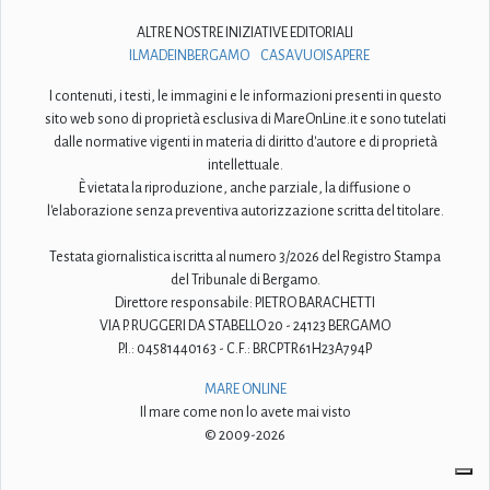
ALTRE NOSTRE INIZIATIVE EDITORIALI
ILMADEINBERGAMO
CASAVUOISAPERE
I contenuti, i testi, le immagini e le informazioni presenti in questo
sito web sono di proprietà esclusiva di MareOnLine.it e sono tutelati
dalle normative vigenti in materia di diritto d'autore e di proprietà
intellettuale.
È vietata la riproduzione, anche parziale, la diffusione o
l'elaborazione senza preventiva autorizzazione scritta del titolare.
Testata giornalistica iscritta al numero 3/2026 del Registro Stampa
del Tribunale di Bergamo.
Direttore responsabile: PIETRO BARACHETTI
VIA P. RUGGERI DA STABELLO 20 - 24123 BERGAMO
P.I.: 04581440163 - C.F.: BRCPTR61H23A794P
MARE ONLINE
Il mare come non lo avete mai visto
© 2009-2026