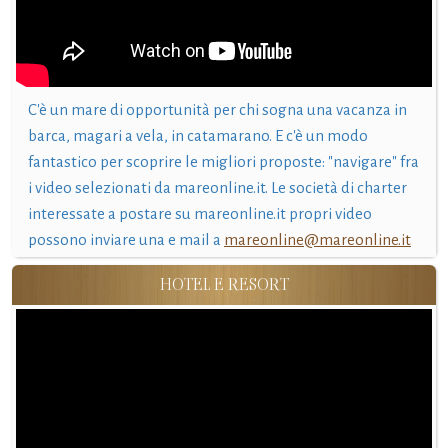
C'è un mare di opportunità per chi sogna una vacanza in
barca, magari a vela, in catamarano. E c'è un modo
fantastico per scoprire le migliori proposte: "navigare" fra
i video selezionati da mareonline.it. Le società di charter
interessate a postare su mareonline.it propri video
possono inviare una e mail a
mareonline@mareonline.it
HOTEL E RESORT