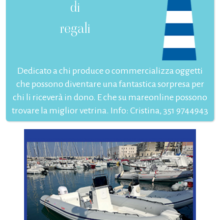
di
regali
Dedicato a chi produce o commercializza oggetti
che possono diventare una fantastica sorpresa per
chi li riceverà in dono. E che su mareonline possono
trovare la miglior vetrina. Info: Cristina, 351 9744943