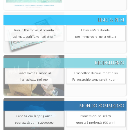
LIBRI & FILM
Riva in the movie, il racconto
Libreria Mare di carta,
dei motoscafi “diventati attori”
per immergersi nella lettura
MODELLISMO
Il vascello che ai mondiali
Il modellino di nave irripetibile?
ha navigato nell’oro
Per costruirlo sono serviti 47 anni
MONDO SOMMERSO
Capo Galera, la "prigione"
Immersioni nei relitti:
sognata da ogni subacqueo
questa è profonda 150 anni