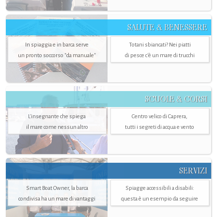
SALUTE & BENESSERE
In spiaggia e in barca serve
Totani sbiancati? Nei piatti
un pronto soccorso "da manuale"
di pesce c'è un mare di trucchi
SCUOLE & CORSI
L'insegnante che spiega
Centro velico di Caprera,
il mare come nessun altro
tutti i segreti di acqua e vento
SERVIZI
Smart Boat Owner, la barca
Spiagge accessibili a disabili:
condivisa ha un mare di vantaggi
questa è un esempio da seguire