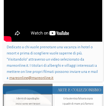
Dedicato a chi vuole prenotare una vacanza in hotel o
resort e prima di scegliere vuole saperne di più.
"Visitandolo" attraverso un video selezionato da
mareonline.it. I titolari di alberghi e villaggi interessati a
mettere on line propri filmati possono inviare una e mail
a
mareonline@mareonline.it
ARTE E COLLEZIONISMO
I denti di capodoglio
Un’autentica falsaria copia
incisi sono veri tesori
i quadri di mare più famosi