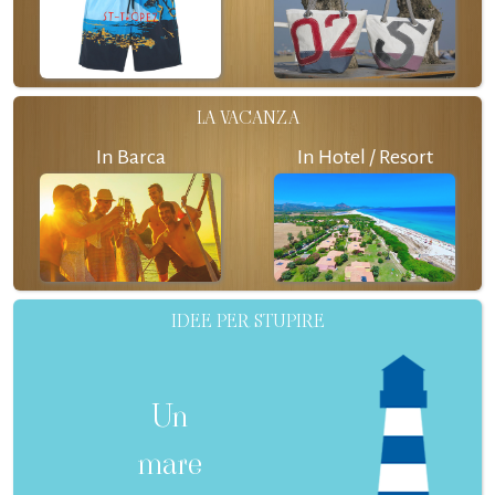
LA VACANZA
In Barca
In Hotel / Resort
IDEE PER STUPIRE
Un
mare