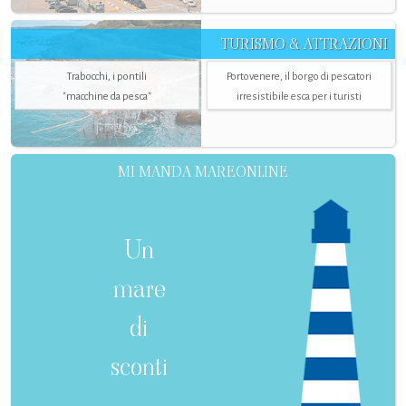
TURISMO & ATTRAZIONI
Trabocchi, i pontili
Portovenere, il borgo di pescatori
"macchine da pesca"
irresistibile esca per i turisti
MI MANDA MAREONLINE
Un
mare
di
sconti