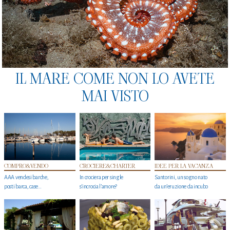
IL MARE COME NON LO AVETE
MAI VISTO
COMPRO&VENDO
CROCIERE&CHARTER
IDEE PER LA VACANZA
AAA vendesi barche,
In crociera per single
Santorini, un sogno nato
posti barca, case…
s'incrocia l’amore?
da un’eruzione da incubo