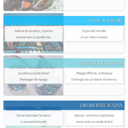
FIERE & SALONI
Salone di Canness, il primo
Il giro del mondo
amore non si scorda mai
in 40 Saloni nautici
GIOIELLI & OROLOGI
La pietra più preziosa?
Maggi Officine, sott’acqua
Protegge chi naviga
l'orologio ha un valore immenso
LAVORI SULL’ACQUA
Come diventare hostess
Italsub: sommersi dal lavoro
e steward di bordo
non è solo un modo di dire