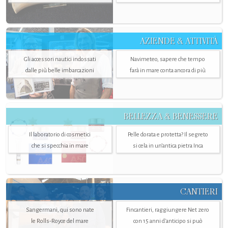
AZIENDE & ATTIVITÀ
Gli accessori nautici indossati
Navimeteo, sapere che tempo
dalle più belle imbarcazioni
farà in mare conta ancora di più
BELLEZZA & BENESSERE
Il laboratorio di cosmetici
Pelle dorata e protetta? Il segreto
che si specchia in mare
si cela in un’antica pietra Inca
CANTIERI
Sangermani, qui sono nate
Fincantieri, raggiungere Net zero
le Rolls-Royce del mare
con 15 anni d'anticipo si può