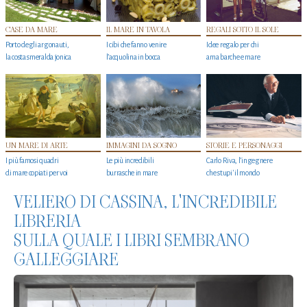
CASE DA MARE
IL MARE IN TAVOLA
REGALI SOTTO IL SOLE
Porto degli argonauti,
I cibi che fanno venire
Idee regalo per chi
la costa smeralda jonica
l’acquolina in bocca
ama barche e mare
UN MARE DI ARTE
IMMAGINI DA SOGNO
STORIE E PERSONAGGI
I più famosi quadri
Le più incredibili
Carlo Riva, l’ingegnere
di mare copiati per voi
burrasche in mare
che stupi' il mondo
VELIERO DI CASSINA, L'INCREDIBILE
LIBRERIA
SULLA QUALE I LIBRI SEMBRANO
GALLEGGIARE