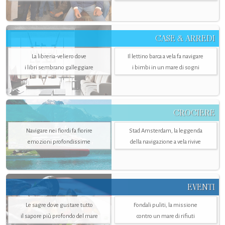
CASE & ARREDI
La libreria-veliero dove
Il lettino barca a vela fa navigare
i libri sembrano galleggiare
i bimbi in un mare di sogni
CROCIERE
Navigare nei fiordi fa fiorire
Stad Amsterdam, la leggenda
emozioni profondissime
della navigazione a vela rivive
EVENTI
Le sagre dove gustare tutto
Fondali puliti, la missione
il sapore più profondo del mare
contro un mare di rifiuti