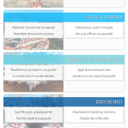
PORTI & MARINA
Palermo, il porto che ha saputo
Villasimius, tutto il meglio
diventare attrazione turistica
che può offrire un approdo
PRODOTTI & FORNITORI
Navaltecnosud, datemi un punto
Egaf, la bussola per non
e vi solleverò il mondo nautico
perdersi in un mare di pratiche
RISTORANTI
Just Peruzzi, a tavola anche
Chameleon Clubbing Stintino,
l’occhio vuole la sua parte
il locale dai mille volti