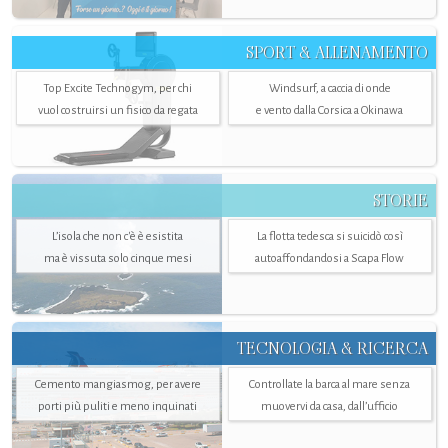
SPORT & ALLENAMENTO
Top Excite Technogym, per chi
Windsurf, a caccia di onde
vuol costruirsi un fisico da regata
e vento dalla Corsica a Okinawa
STORIE
L’isola che non c'è è esistita
La flotta tedesca si suicidò così
ma è vissuta solo cinque mesi
autoaffondandosi a Scapa Flow
TECNOLOGIA & RICERCA
Cemento mangiasmog, per avere
Controllate la barca al mare senza
porti più puliti e meno inquinati
muovervi da casa, dall’ufficio