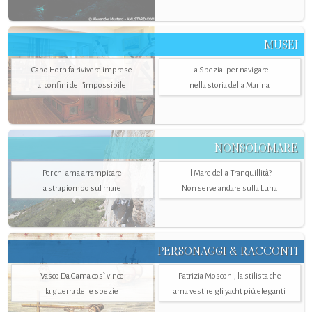
MUSEI
Capo Horn fa rivivere imprese
La Spezia. per navigare
ai confini dell’impossibile
nella storia della Marina
NONSOLOMARE
Per chi ama arrampicare
Il Mare della Tranquillità?
a strapiombo sul mare
Non serve andare sulla Luna
PERSONAGGI & RACCONTI
Vasco Da Gama così vince
Patrizia Mosconi, la stilista che
la guerra delle spezie
ama vestire gli yacht più eleganti