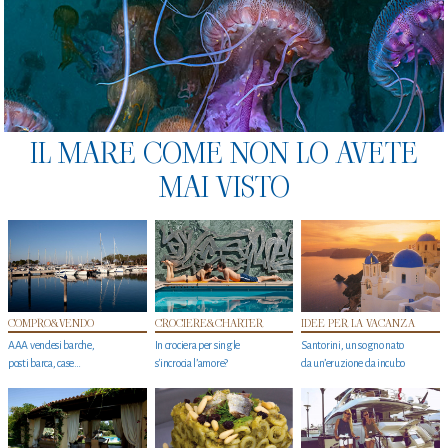
IL MARE COME NON LO AVETE
MAI VISTO
COMPRO&VENDO
CROCIERE&CHARTER
IDEE PER LA VACANZA
AAA vendesi barche,
In crociera per single
Santorini, un sogno nato
posti barca, case…
s'incrocia l’amore?
da un’eruzione da incubo