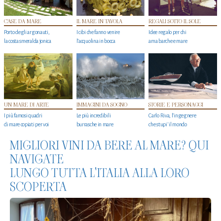
CASE DA MARE
IL MARE IN TAVOLA
REGALI SOTTO IL SOLE
Porto degli argonauti,
I cibi che fanno venire
Idee regalo per chi
la costa smeralda jonica
l’acquolina in bocca
ama barche e mare
UN MARE DI ARTE
IMMAGINI DA SOGNO
STORIE E PERSONAGGI
I più famosi quadri
Le più incredibili
Carlo Riva, l’ingegnere
di mare copiati per voi
burrasche in mare
che stupi' il mondo
MIGLIORI VINI DA BERE AL MARE? QUI
NAVIGATE
LUNGO TUTTA L'ITALIA ALLA LORO
SCOPERTA