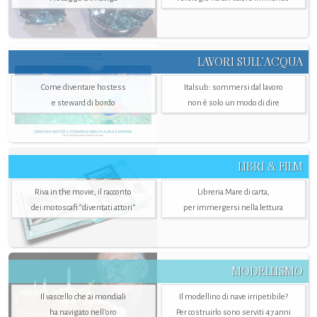
LAVORI SULL’ACQUA
Come diventare hostess
Italsub: sommersi dal lavoro
e steward di bordo
non è solo un modo di dire
LIBRI & FILM
Riva in the movie, il racconto
Libreria Mare di carta,
dei motoscafi “diventati attori”
per immergersi nella lettura
MODELLISMO
Il vascello che ai mondiali
Il modellino di nave irripetibile?
ha navigato nell’oro
Per costruirlo sono serviti 47 anni