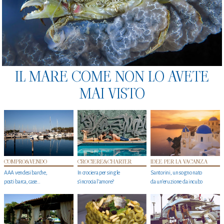
IL MARE COME NON LO AVETE
MAI VISTO
COMPRO&VENDO
CROCIERE&CHARTER
IDEE PER LA VACANZA
AAA vendesi barche,
In crociera per single
Santorini, un sogno nato
posti barca, case…
s'incrocia l’amore?
da un’eruzione da incubo