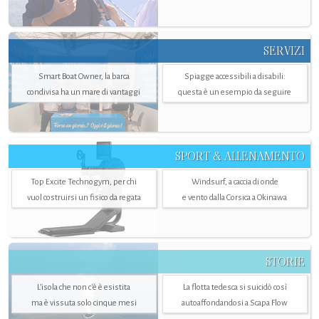
SERVIZI
Smart Boat Owner, la barca
Spiagge accessibili a disabili:
condivisa ha un mare di vantaggi
questa è un esempio da seguire
SPORT & ALLENAMENTO
Top Excite Technogym, per chi
Windsurf, a caccia di onde
vuol costruirsi un fisico da regata
e vento dalla Corsica a Okinawa
STORIE
L’isola che non c'è è esistita
La flotta tedesca si suicidò così
ma è vissuta solo cinque mesi
autoaffondandosi a Scapa Flow