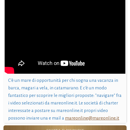
C'è un mare di opportunità per chi sogna una vacanza in
barca, magari a vela, in catamarano. E c'è un modo
fantastico per scoprire le migliori proposte: "navigare" fra
i video selezionati da mareonline.it. Le società di charter
interessate a postare su mareonline.it propri video
possono inviare una e mail a
mareonline@mareonline.it