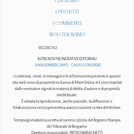
CHI SIAMO
I PIÙ LETTI
I COMMENTI
NOI C'ERAVAMO
SEGUICI SU
ALTRE NOSTRE INIZIATIVE EDITORIALI
ILMADEINBERGAMO
CASAVUOISAPERE
I contenuti, i testi, le immagini e le informazioni presenti in questo
sito web sono di proprietà esclusiva di MareOnLine.it e sono tutelati
dalle normative vigenti in materia di diritto d'autore e di proprietà
intellettuale.
È vietata la riproduzione, anche parziale, la diffusione o
l'elaborazione senza preventiva autorizzazione scritta del titolare.
Testata giornalistica iscritta al numero 3/2026 del Registro Stampa
del Tribunale di Bergamo.
Direttore responsabile: PIETRO BARACHETTI