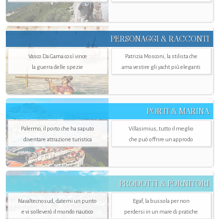
PERSONAGGI & RACCONTI
Vasco Da Gama così vince
Patrizia Mosconi, la stilista che
la guerra delle spezie
ama vestire gli yacht più eleganti
PORTI & MARINA
Palermo, il porto che ha saputo
Villasimius, tutto il meglio
diventare attrazione turistica
che può offrire un approdo
PRODOTTI & FORNITORI
Navaltecnosud, datemi un punto
Egaf, la bussola per non
e vi solleverò il mondo nautico
perdersi in un mare di pratiche