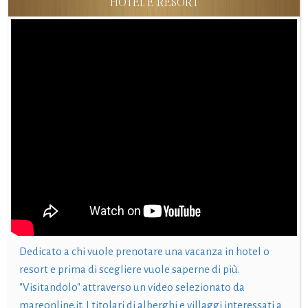
HOTEL E RESORT
Dedicato a chi vuole prenotare una vacanza in hotel o
resort e prima di scegliere vuole saperne di più.
"Visitandolo" attraverso un video selezionato da
mareonline.it. I titolari di alberghi e villaggi interessati a