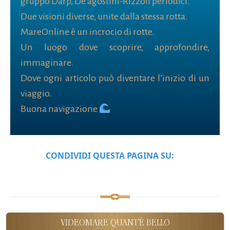
gruppo Darp, De agostini-Rizzoli periodici.
Due visioni diverse, unite dalla stessa rotta.
MareOnline è un incrocio di rotte.
Un luogo dove scoprire, approfondire,
immaginare.
Dove ogni articolo può diventare l’inizio di un
viaggio.
Buona navigazione
CONDIVIDI QUESTA PAGINA SU:
VIDEOMARE QUANT'È BELLO