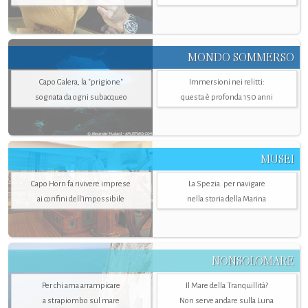
MONDO SOMMERSO
Capo Galera, la "prigione"
Immersioni nei relitti:
sognata da ogni subacqueo
questa è profonda 150 anni
MUSEI
Capo Horn fa rivivere imprese
La Spezia. per navigare
ai confini dell’impossibile
nella storia della Marina
NONSOLOMARE
Per chi ama arrampicare
Il Mare della Tranquillità?
a strapiombo sul mare
Non serve andare sulla Luna