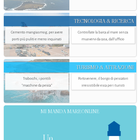
TECNOLOGIA & RICERCA
Cemento mangiasmog, per avere
Controllate la barca al mare senza
porti più puliti e meno inquinati
muovervi da casa, dall’ufficio
TURISMO & ATTRAZIONI
Trabocchi, i pontili
Portovenere, il borgo di pescatori
"macchine da pesca"
irresistibile esca per i turisti
MI MANDA MAREONLINE
Un