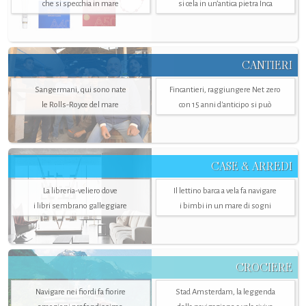
che si specchia in mare
si cela in un’antica pietra Inca
CANTIERI
Sangermani, qui sono nate
Fincantieri, raggiungere Net zero
le Rolls-Royce del mare
con 15 anni d'anticipo si può
CASE & ARREDI
La libreria-veliero dove
Il lettino barca a vela fa navigare
i libri sembrano galleggiare
i bimbi in un mare di sogni
CROCIERE
Navigare nei fiordi fa fiorire
Stad Amsterdam, la leggenda