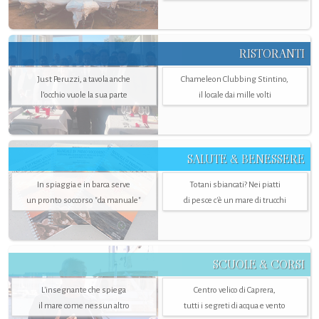
RISTORANTI
Just Peruzzi, a tavola anche
Chameleon Clubbing Stintino,
l’occhio vuole la sua parte
il locale dai mille volti
SALUTE & BENESSERE
In spiaggia e in barca serve
Totani sbiancati? Nei piatti
un pronto soccorso "da manuale"
di pesce c'è un mare di trucchi
SCUOLE & CORSI
L'insegnante che spiega
Centro velico di Caprera,
il mare come nessun altro
tutti i segreti di acqua e vento