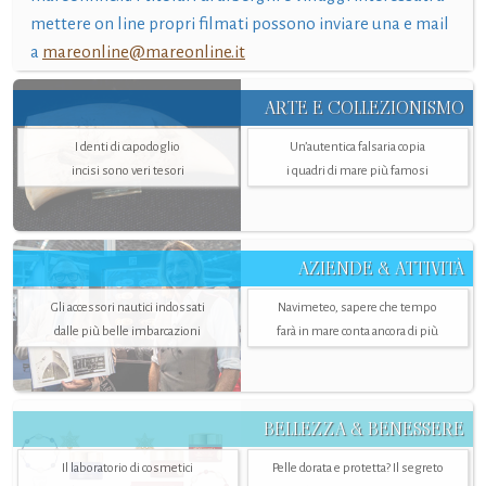
mettere on line propri filmati possono inviare una e mail
a
mareonline@mareonline.it
ARTE E COLLEZIONISMO
I denti di capodoglio
Un’autentica falsaria copia
incisi sono veri tesori
i quadri di mare più famosi
AZIENDE & ATTIVITÀ
Gli accessori nautici indossati
Navimeteo, sapere che tempo
dalle più belle imbarcazioni
farà in mare conta ancora di più
BELLEZZA & BENESSERE
Il laboratorio di cosmetici
Pelle dorata e protetta? Il segreto