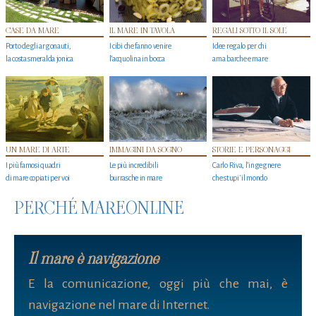
CASE DA MARE
IL MARE IN TAVOLA
REGALI SOTTO IL SOLE
Porto degli argonauti,
I cibi che fanno venire
Idee regalo per chi
la costa smeralda jonica
l’acquolina in bocca
ama barche e mare
UN MARE DI ARTE
IMMAGINI DA SOGNO
STORIE E PERSONAGGI
I più famosi quadri
Le più incredibili
Carlo Riva, l’ingegnere
di mare copiati per voi
burrasche in mare
che stupi' il mondo
PERCHÉ MAREONLINE
Il mare è navigazione
E la comunicazione, oggi più che mai, è
navigazione nel mare di Internet.