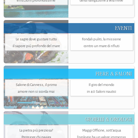
emozioni profondissime
della navigazione a vela rivive
EVENTI
Le sagre dove gustare tutto
Fondali puliti, la missione
il sapore più profondo del mare
contro un mare di rifiuti
FIERE & SALONI
Salone di Canness, il primo
Il giro del mondo
amore non si scorda mai
in 40 Saloni nautici
GIOIELLI & OROLOGI
La pietra più preziosa?
Maggi Officine, sott’acqua
Protegge chi naviga
l'orologio ha un valore immenso