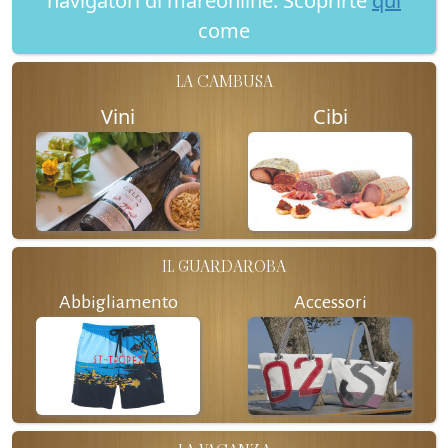
navigatori di mareonline. Scoprirte
qui
come
LA CAMBUSA
Vini
Cibi
IL GUARDAROBA
Abbigliamento
Accessori