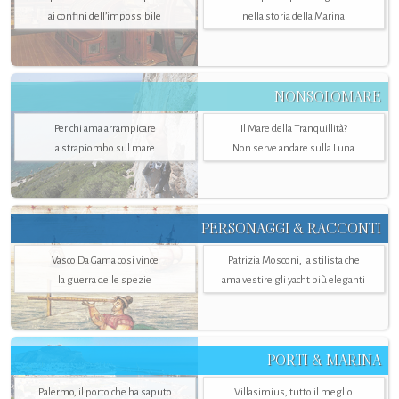
ai confini dell’impossibile
nella storia della Marina
NONSOLOMARE
Per chi ama arrampicare
Il Mare della Tranquillità?
a strapiombo sul mare
Non serve andare sulla Luna
PERSONAGGI & RACCONTI
Vasco Da Gama così vince
Patrizia Mosconi, la stilista che
la guerra delle spezie
ama vestire gli yacht più eleganti
PORTI & MARINA
Palermo, il porto che ha saputo
Villasimius, tutto il meglio