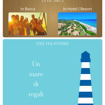
LA VACANZA
In Barca
In Hotel / Resort
IDEE PER STUPIRE
Un
mare
di
regali