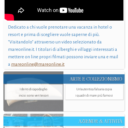
Dedicato a chi vuole prenotare una vacanza in hotel o
resort e prima di scegliere vuole saperne di più.
"Visitandolo" attraverso un video selezionato da
mareonline.it. I titolari di alberghi e villaggi interessati a
mettere on line propri filmati possono inviare una e mail
a
mareonline@mareonline.it
ARTE E COLLEZIONISMO
I denti di capodoglio
Un’autentica falsaria copia
incisi sono veri tesori
i quadri di mare più famosi
AZIENDE & ATTIVITÀ