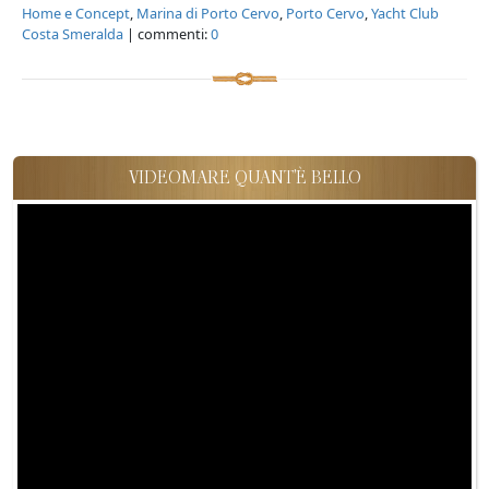
Home e Concept
,
Marina di Porto Cervo
,
Porto Cervo
,
Yacht Club
Costa Smeralda
| commenti:
0
VIDEOMARE QUANT'È BELLO