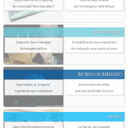
Riva in the movie, il racconto
Libreria Mare di carta,
dei motoscafi “diventati attori”
per immergersi nella lettura
MODELLISMO
Il vascello che ai mondiali
Il modellino di nave irripetibile?
ha navigato nell’oro
Per costruirlo sono serviti 47 anni
MONDO SOMMERSO
Capo Galera, la "prigione"
Immersioni nei relitti:
sognata da ogni subacqueo
questa è profonda 150 anni
MUSEI
Capo Horn fa rivivere imprese
La Spezia. per navigare