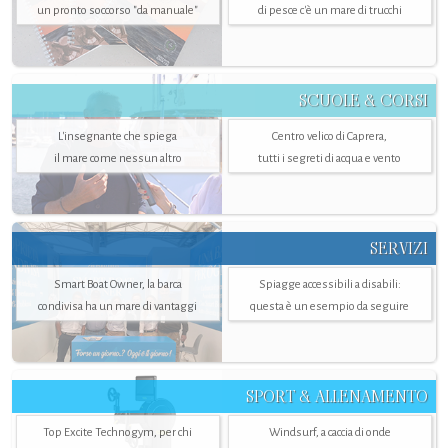
un pronto soccorso "da manuale"
di pesce c'è un mare di trucchi
SCUOLE & CORSI
L'insegnante che spiega
Centro velico di Caprera,
il mare come nessun altro
tutti i segreti di acqua e vento
SERVIZI
Smart Boat Owner, la barca
Spiagge accessibili a disabili:
condivisa ha un mare di vantaggi
questa è un esempio da seguire
SPORT & ALLENAMENTO
Top Excite Technogym, per chi
Windsurf, a caccia di onde