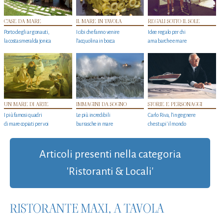
CASE DA MARE
IL MARE IN TAVOLA
REGALI SOTTO IL SOLE
Porto degli argonauti,
I cibi che fanno venire
Idee regalo per chi
la costa smeralda jonica
l’acquolina in bocca
ama barche e mare
UN MARE DI ARTE
IMMAGINI DA SOGNO
STORIE E PERSONAGGI
I più famosi quadri
Le più incredibili
Carlo Riva, l’ingegnere
di mare copiati per voi
burrasche in mare
che stupi' il mondo
Articoli presenti nella categoria
'Ristoranti & Locali'
RISTORANTE MAXI, A TAVOLA