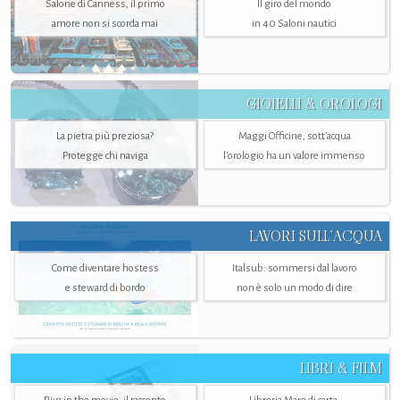
Salone di Canness, il primo
Il giro del mondo
amore non si scorda mai
in 40 Saloni nautici
GIOIELLI & OROLOGI
La pietra più preziosa?
Maggi Officine, sott’acqua
Protegge chi naviga
l'orologio ha un valore immenso
LAVORI SULL’ACQUA
Come diventare hostess
Italsub: sommersi dal lavoro
e steward di bordo
non è solo un modo di dire
LIBRI & FILM