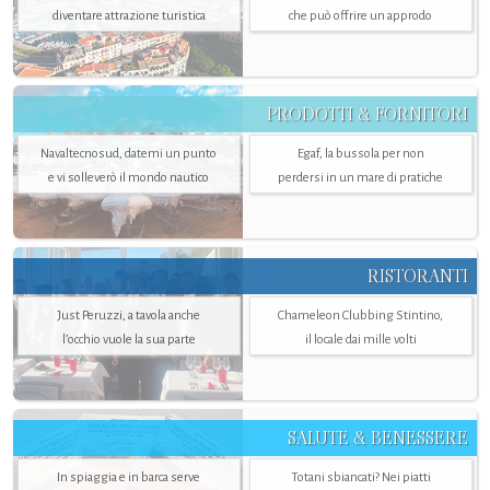
diventare attrazione turistica
che può offrire un approdo
PRODOTTI & FORNITORI
Navaltecnosud, datemi un punto
Egaf, la bussola per non
e vi solleverò il mondo nautico
perdersi in un mare di pratiche
RISTORANTI
Just Peruzzi, a tavola anche
Chameleon Clubbing Stintino,
l’occhio vuole la sua parte
il locale dai mille volti
SALUTE & BENESSERE
In spiaggia e in barca serve
Totani sbiancati? Nei piatti