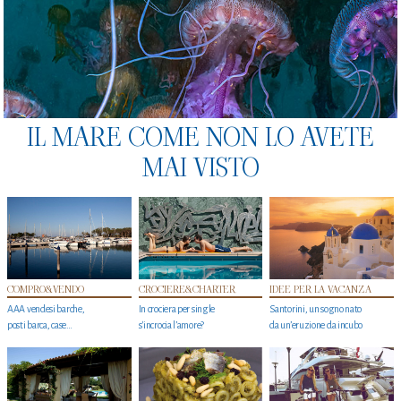
IL MARE COME NON LO AVETE
MAI VISTO
COMPRO&VENDO
CROCIERE&CHARTER
IDEE PER LA VACANZA
AAA vendesi barche,
In crociera per single
Santorini, un sogno nato
posti barca, case…
s'incrocia l’amore?
da un’eruzione da incubo