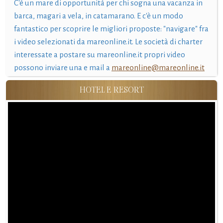
C'è un mare di opportunità per chi sogna una vacanza in
barca, magari a vela, in catamarano. E c'è un modo
fantastico per scoprire le migliori proposte: "navigare" fra
i video selezionati da mareonline.it. Le società di charter
interessate a postare su mareonline.it propri video
possono inviare una e mail a
mareonline@mareonline.it
HOTEL E RESORT