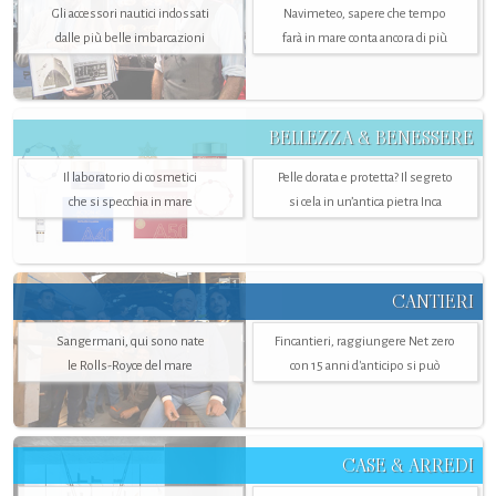
Gli accessori nautici indossati
Navimeteo, sapere che tempo
dalle più belle imbarcazioni
farà in mare conta ancora di più
BELLEZZA & BENESSERE
Il laboratorio di cosmetici
Pelle dorata e protetta? Il segreto
che si specchia in mare
si cela in un’antica pietra Inca
CANTIERI
Sangermani, qui sono nate
Fincantieri, raggiungere Net zero
le Rolls-Royce del mare
con 15 anni d'anticipo si può
CASE & ARREDI