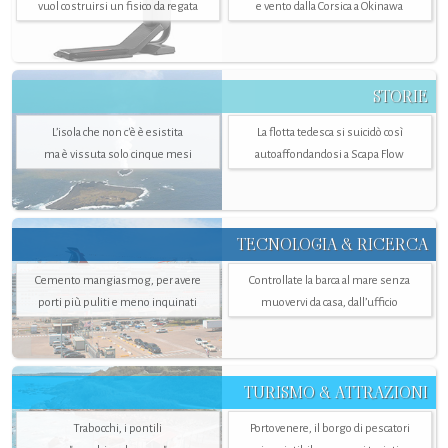
vuol costruirsi un fisico da regata
e vento dalla Corsica a Okinawa
STORIE
L’isola che non c'è è esistita
La flotta tedesca si suicidò così
ma è vissuta solo cinque mesi
autoaffondandosi a Scapa Flow
TECNOLOGIA & RICERCA
Cemento mangiasmog, per avere
Controllate la barca al mare senza
porti più puliti e meno inquinati
muovervi da casa, dall’ufficio
TURISMO & ATTRAZIONI
Trabocchi, i pontili
Portovenere, il borgo di pescatori