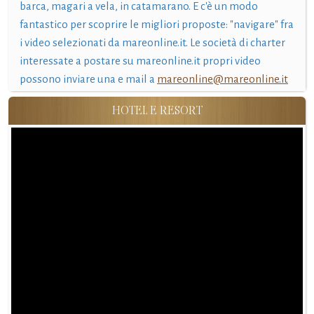
barca, magari a vela, in catamarano. E c'è un modo
fantastico per scoprire le migliori proposte: "navigare" fra
i video selezionati da mareonline.it. Le società di charter
interessate a postare su mareonline.it propri video
possono inviare una e mail a
mareonline@mareonline.it
HOTEL E RESORT