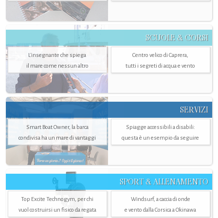
SCUOLE & CORSI
L'insegnante che spiega
Centro velico di Caprera,
il mare come nessun altro
tutti i segreti di acqua e vento
SERVIZI
Smart Boat Owner, la barca
Spiagge accessibili a disabili:
condivisa ha un mare di vantaggi
questa è un esempio da seguire
SPORT & ALLENAMENTO
Top Excite Technogym, per chi
Windsurf, a caccia di onde
vuol costruirsi un fisico da regata
e vento dalla Corsica a Okinawa