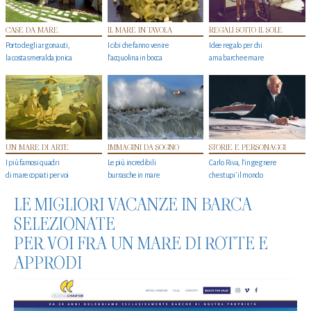
CASE DA MARE
IL MARE IN TAVOLA
REGALI SOTTO IL SOLE
Porto degli argonauti,
I cibi che fanno venire
Idee regalo per chi
la costa smeralda jonica
l’acquolina in bocca
ama barche e mare
UN MARE DI ARTE
IMMAGINI DA SOGNO
STORIE E PERSONAGGI
I più famosi quadri
Le più incredibili
Carlo Riva, l’ingegnere
di mare copiati per voi
burrasche in mare
che stupi' il mondo
LE MIGLIORI VACANZE IN BARCA
SELEZIONATE
PER VOI FRA UN MARE DI ROTTE E
APPRODI