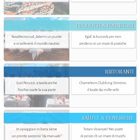
PRODOTTI & FORNITORI
Navaltecnosud, datemi un punto
Egaf, la bussola per non
e vi solleverò il mondo nautico
perdersi in un mare di pratiche
RISTORANTI
Just Peruzzi, a tavola anche
Chameleon Clubbing Stintino,
l’occhio vuole la sua parte
il locale dai mille volti
SALUTE & BENESSERE
In spiaggia e in barca serve
Totani sbiancati? Nei piatti
un pronto soccorso "da manuale"
di pesce c'è un mare di trucchi