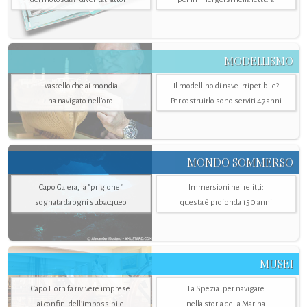
MODELLISMO
Il vascello che ai mondiali
Il modellino di nave irripetibile?
ha navigato nell’oro
Per costruirlo sono serviti 47 anni
MONDO SOMMERSO
Capo Galera, la "prigione"
Immersioni nei relitti:
sognata da ogni subacqueo
questa è profonda 150 anni
MUSEI
Capo Horn fa rivivere imprese
La Spezia. per navigare
ai confini dell’impossibile
nella storia della Marina