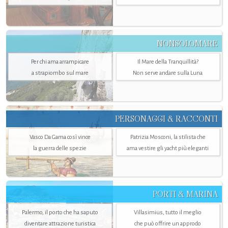
NONSOLOMARE
Per chi ama arrampicare
Il Mare della Tranquillità?
a strapiombo sul mare
Non serve andare sulla Luna
PERSONAGGI & RACCONTI
Vasco Da Gama così vince
Patrizia Mosconi, la stilista che
la guerra delle spezie
ama vestire gli yacht più eleganti
PORTI & MARINA
Palermo, il porto che ha saputo
Villasimius, tutto il meglio
diventare attrazione turistica
che può offrire un approdo