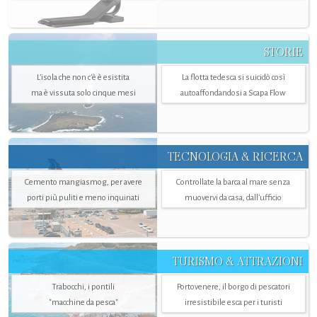
STORIE
L’isola che non c'è è esistita
La flotta tedesca si suicidò così
ma è vissuta solo cinque mesi
autoaffondandosi a Scapa Flow
TECNOLOGIA & RICERCA
Cemento mangiasmog, per avere
Controllate la barca al mare senza
porti più puliti e meno inquinati
muovervi da casa, dall’ufficio
TURISMO & ATTRAZIONI
Trabocchi, i pontili
Portovenere, il borgo di pescatori
"macchine da pesca"
irresistibile esca per i turisti