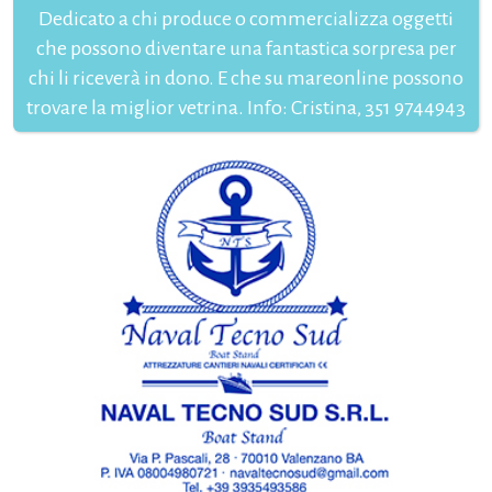
Dedicato a chi produce o commercializza oggetti
che possono diventare una fantastica sorpresa per
chi li riceverà in dono. E che su mareonline possono
trovare la miglior vetrina. Info: Cristina, 351 9744943