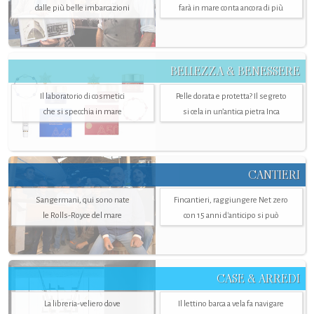
dalle più belle imbarcazioni
farà in mare conta ancora di più
BELLEZZA & BENESSERE
Il laboratorio di cosmetici
Pelle dorata e protetta? Il segreto
che si specchia in mare
si cela in un’antica pietra Inca
CANTIERI
Sangermani, qui sono nate
Fincantieri, raggiungere Net zero
le Rolls-Royce del mare
con 15 anni d'anticipo si può
CASE & ARREDI
La libreria-veliero dove
Il lettino barca a vela fa navigare