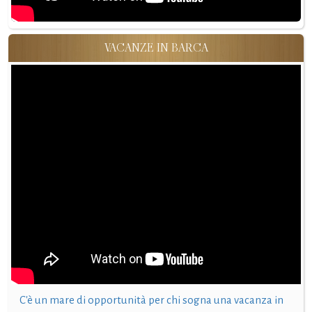
VACANZE IN BARCA
C'è un mare di opportunità per chi sogna una vacanza in