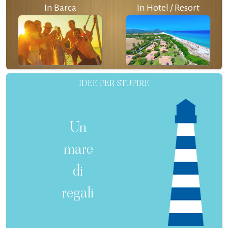
In Barca
In Hotel / Resort
IDEE PER STUPIRE
Un
mare
di
regali