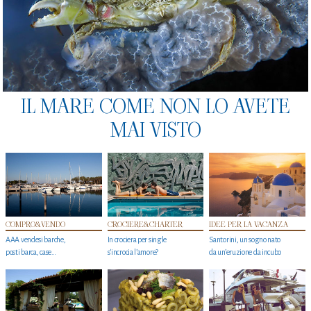
IL MARE COME NON LO AVETE
MAI VISTO
COMPRO&VENDO
CROCIERE&CHARTER
IDEE PER LA VACANZA
AAA vendesi barche,
In crociera per single
Santorini, un sogno nato
posti barca, case…
s'incrocia l’amore?
da un’eruzione da incubo