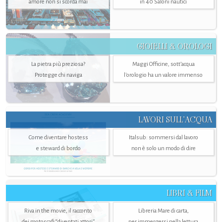
amore non si scorda mai
in 40 Saloni nautici
GIOIELLI & OROLOGI
La pietra più preziosa?
Maggi Officine, sott’acqua
Protegge chi naviga
l'orologio ha un valore immenso
LAVORI SULL’ACQUA
Come diventare hostess
Italsub: sommersi dal lavoro
e steward di bordo
non è solo un modo di dire
LIBRI & FILM
Riva in the movie, il racconto
Libreria Mare di carta,
dei motoscafi “diventati attori”
per immergersi nella lettura