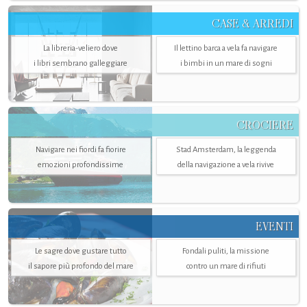
CASE & ARREDI
La libreria-veliero dove
Il lettino barca a vela fa navigare
i libri sembrano galleggiare
i bimbi in un mare di sogni
CROCIERE
Navigare nei fiordi fa fiorire
Stad Amsterdam, la leggenda
emozioni profondissime
della navigazione a vela rivive
EVENTI
Le sagre dove gustare tutto
Fondali puliti, la missione
il sapore più profondo del mare
contro un mare di rifiuti