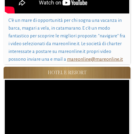
C'è un mare di opportunità per chi sogna una vacanza in
barca, magari a vela, in catamarano. E c'è un modo
fantastico per scoprire le migliori proposte: "navigare" fra
i video selezionati da mareonline.it. Le società di charter
interessate a postare su mareonline.it propri video
possono inviare una e mail a
mareonline@mareonline.it
HOTEL E RESORT