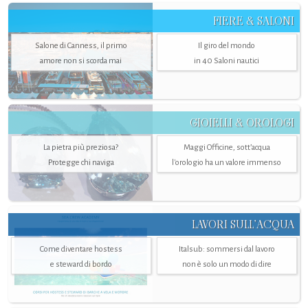
FIERE & SALONI
Salone di Canness, il primo
Il giro del mondo
amore non si scorda mai
in 40 Saloni nautici
GIOIELLI & OROLOGI
La pietra più preziosa?
Maggi Officine, sott’acqua
Protegge chi naviga
l'orologio ha un valore immenso
LAVORI SULL’ACQUA
Come diventare hostess
Italsub: sommersi dal lavoro
e steward di bordo
non è solo un modo di dire