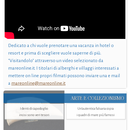
Dedicato a chi vuole prenotare una vacanza in hotel o
resort e prima di scegliere vuole saperne di più.
"Visitandolo" attraverso un video selezionato da
mareonline.it. I titolari di alberghi e villaggi interessati a
mettere on line propri filmati possono inviare una e mail
a
mareonline@mareonline.it
ARTE E COLLEZIONISMO
I denti di capodoglio
Un’autentica falsaria copia
incisi sono veri tesori
i quadri di mare più famosi