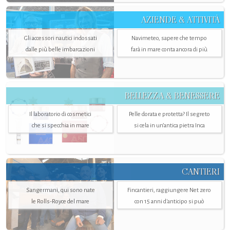
AZIENDE & ATTIVITÀ
Gli accessori nautici indossati
Navimeteo, sapere che tempo
dalle più belle imbarcazioni
farà in mare conta ancora di più
BELLEZZA & BENESSERE
Il laboratorio di cosmetici
Pelle dorata e protetta? Il segreto
che si specchia in mare
si cela in un’antica pietra Inca
CANTIERI
Sangermani, qui sono nate
Fincantieri, raggiungere Net zero
le Rolls-Royce del mare
con 15 anni d'anticipo si può