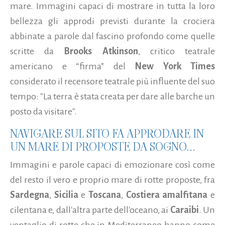
mare. Immagini capaci di mostrare in tutta la loro
bellezza gli approdi previsti durante la crociera
abbinate a parole dal fascino profondo come quelle
scritte da
Brooks Atkinson
, critico teatrale
americano e “firma” del
New York Times
considerato il recensore teatrale più influente del suo
tempo: "La terra è stata creata per dare alle barche un
posto da visitare".
NAVIGARE SUL SITO FA APPRODARE IN
UN MARE DI PROPOSTE DA SOGNO...
Immagini e parole capaci di emozionare così come
del resto il vero e proprio mare di rotte proposte, fra
Sardegna
,
Sicilia
e
Toscana
,
Costiera amalfitana
e
cilentana e, dall'altra parte dell'oceano, ai
Caraibi
. Un
ventaglio di rotte che in Mediterraneo hanno come