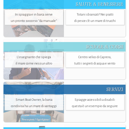
SALUTE & BENESSERE
In spiaggia e in barca serve
Totani sbiancati? Nei piatti
un pronto soccorso "da manuale"
di pesce c'è un mare di trucchi
SCUOLE & CORSI
L'insegnante che spiega
Centro velico di Caprera,
il mare come nessun altro
tutti i segreti di acqua e vento
SERVIZI
Smart Boat Owner, la barca
Spiagge accessibili a disabili:
condivisa ha un mare di vantaggi
questa è un esempio da seguire