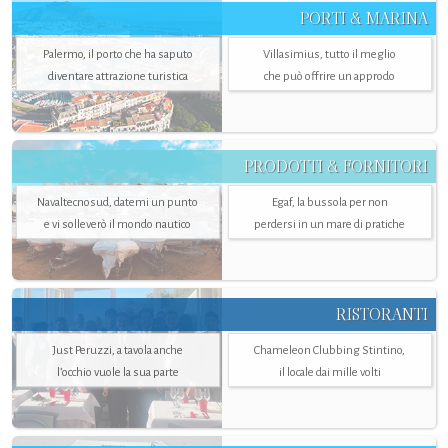
PORTI & MARINA
Palermo, il porto che ha saputo
Villasimius, tutto il meglio
diventare attrazione turistica
che può offrire un approdo
PRODOTTI & FORNITORI
Navaltecnosud, datemi un punto
Egaf, la bussola per non
e vi solleverò il mondo nautico
perdersi in un mare di pratiche
RISTORANTI
Just Peruzzi, a tavola anche
Chameleon Clubbing Stintino,
l’occhio vuole la sua parte
il locale dai mille volti