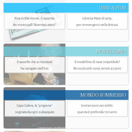
LIBRI & FILM
Riva in the movie, il racconto
Libreria Mare di carta,
dei motoscafi “diventati attori”
per immergersi nella lettura
MODELLISMO
Il vascello che ai mondiali
Il modellino di nave irripetibile?
ha navigato nell’oro
Per costruirlo sono serviti 47 anni
MONDO SOMMERSO
Capo Galera, la "prigione"
Immersioni nei relitti:
sognata da ogni subacqueo
questa è profonda 150 anni