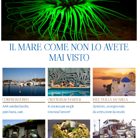
IL MARE COME NON LO AVETE
MAI VISTO
COMPRO&VENDO
CROCIERE&CHARTER
IDEE PER LA VACANZA
AAA vendesi barche,
In crociera per single
Santorini, un sogno nato
posti barca, case…
s'incrocia l’amore?
da un’eruzione da incubo