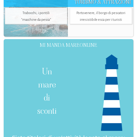
TURISMO & ATTRAZIONI
Trabocchi, i pontili
Portovenere, il borgo di pescatori
"macchine da pesca"
irresistibile esca per i turisti
MI MANDA MAREONLINE
Un
mare
di
sconti