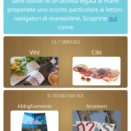
Siete titolari di un'attività legata al mare:
proponete uno sconto particolare ai lettori-
navigatori di mareonline. Scoprirte
qui
come
LA CAMBUSA
Vini
Cibi
IL GUARDAROBA
Abbigliamento
Accessori