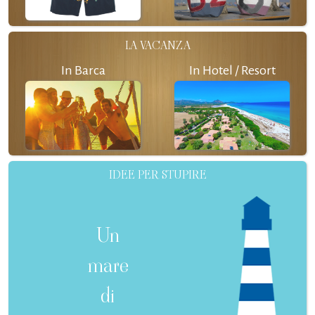
LA VACANZA
In Barca
In Hotel / Resort
IDEE PER STUPIRE
Un
mare
di