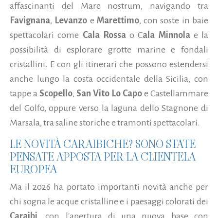
affascinanti del Mare nostrum, navigando tra
Favignana
,
Levanzo
e
Marettimo
, con soste in baie
spettacolari come
Cala Rossa
o C
ala Minnola
e la
possibilità di esplorare grotte marine e fondali
cristallini. E con gli itinerari che possono estendersi
anche lungo la costa occidentale della Sicilia, con
tappe a
Scopello
,
San Vito Lo Capo
e Castellammare
del Golfo, oppure verso la laguna dello Stagnone di
Marsala, tra saline storiche e tramonti spettacolari.
LE NOVITÀ CARAIBICHE? SONO STATE
PENSATE APPOSTA PER LA CLIENTELA
EUROPEA
Ma il 2026 ha portato importanti novità anche per
chi sogna le acque cristalline e i paesaggi colorati dei
Caraibi
, con l'apertura di una nuova base con