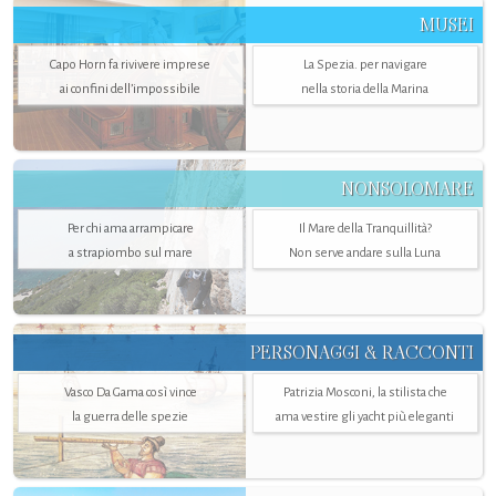
MUSEI
Capo Horn fa rivivere imprese
La Spezia. per navigare
ai confini dell’impossibile
nella storia della Marina
NONSOLOMARE
Per chi ama arrampicare
Il Mare della Tranquillità?
a strapiombo sul mare
Non serve andare sulla Luna
PERSONAGGI & RACCONTI
Vasco Da Gama così vince
Patrizia Mosconi, la stilista che
la guerra delle spezie
ama vestire gli yacht più eleganti