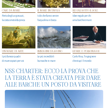
CASE DA MARE
IL MARE IN TAVOLA
REGALI SOTTO IL SOLE
Porto degli argonauti,
I cibi che fanno venire
Idee regalo per chi
la costa smeralda jonica
l’acquolina in bocca
ama barche e mare
UN MARE DI ARTE
IMMAGINI DA SOGNO
STORIE E PERSONAGGI
I più famosi quadri
Le più incredibili
Carlo Riva, l’ingegnere
di mare copiati per voi
burrasche in mare
che stupi' il mondo
NSS CHARTER: ECCO LA PROVA CHE
LA TERRA È STATA CREATA PER DARE
ALLE BARCHE UN POSTO DA VISITARE