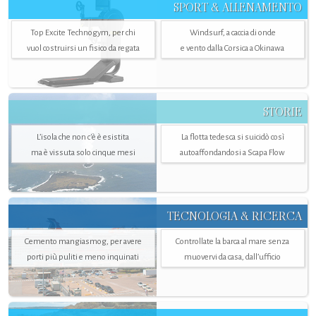
SPORT & ALLENAMENTO
Top Excite Technogym, per chi
Windsurf, a caccia di onde
vuol costruirsi un fisico da regata
e vento dalla Corsica a Okinawa
STORIE
L’isola che non c'è è esistita
La flotta tedesca si suicidò così
ma è vissuta solo cinque mesi
autoaffondandosi a Scapa Flow
TECNOLOGIA & RICERCA
Cemento mangiasmog, per avere
Controllate la barca al mare senza
porti più puliti e meno inquinati
muovervi da casa, dall’ufficio