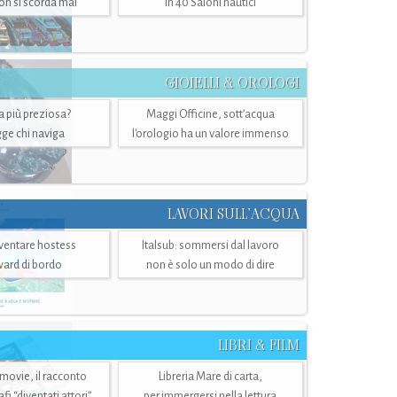
n si scorda mai
in 40 Saloni nautici
GIOIELLI & OROLOGI
ra più preziosa?
Maggi Officine, sott’acqua
ge chi naviga
l'orologio ha un valore immenso
LAVORI SULL’ACQUA
ventare hostess
Italsub: sommersi dal lavoro
ward di bordo
non è solo un modo di dire
LIBRI & FILM
 movie, il racconto
Libreria Mare di carta,
i “diventati attori”
per immergersi nella lettura