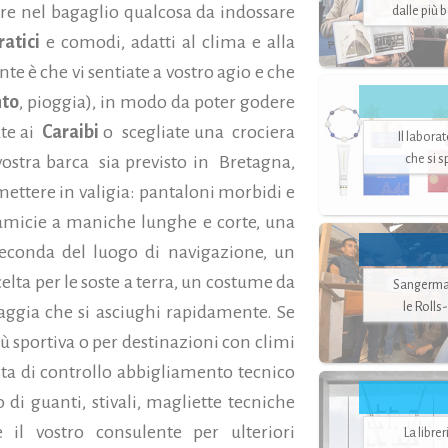
vere nel bagaglio qualcosa da indossare
dalle più 
ratici
e comodi, adatti al clima e alla
te è che vi sentiate a vostro agio e che
nto
, pioggia), in modo da poter godere
te ai
Caraibi
o
scegliate una crociera
Il labora
che si 
vostra barca sia previsto in Bretagna,
mettere in valigia: pantaloni morbidi e
amicie a maniche lunghe e corte, una
econda del luogo di navigazione, un
elta per le soste a terra, un costume da
Sangerman
le Rolls
ggia che si asciughi rapidamente. Se
 sportiva o per destinazioni con climi
ista di controllo abbigliamento tecnico
o di guanti, stivali, magliette tecniche
e il vostro consulente per ulteriori
La libre