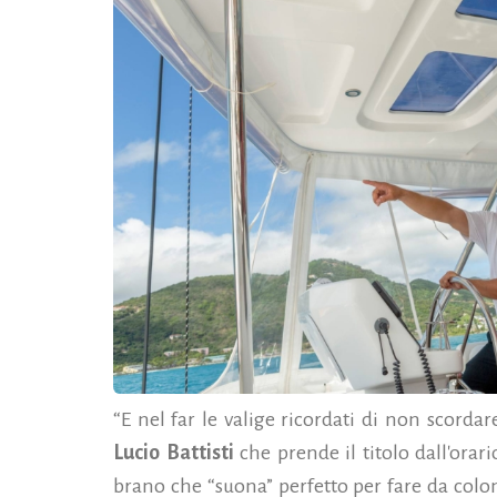
“E nel far le valige ricordati di non scorda
Lucio Battisti
che prende il titolo dall'orari
brano che “suona” perfetto per fare da colo