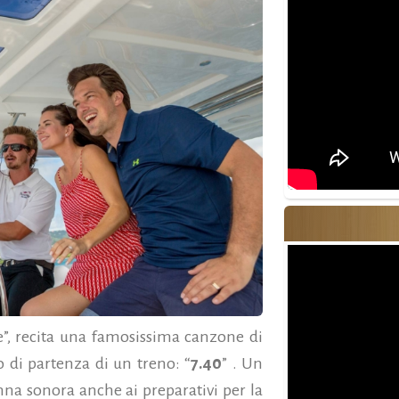
re”, recita una famosissima canzone di
o di partenza di un treno: “
7.40
” . Un
nna sonora anche ai preparativi per la