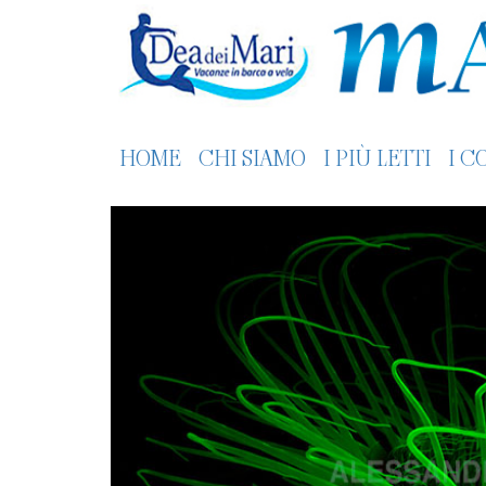
HOME
CHI SIAMO
I PIÙ LETTI
I C