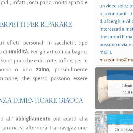
rigidi, infatti, occupano molto spazio e
un video selezio
mareonline.it. I t
di alberghi e vil
PERFETTI PER RIPARARE
interessati a me
line propri filma
ri effetti personali in sacchetti, tipo
possono inviare 
o di
umidità.
Per gli articoli da bagno,
mail a
mareonline@mar
Sono pratiche e discrete. Infine, per le
 borsa o uno
zaino
, possibilmente
ommone, che spesso possono essere
I dent
incisi 
SENZA DIMENTICARE GIACCA
ti all'
abbigliamento
più adatti alla
gramma si alternerà tra navigazione,
Gli accesso