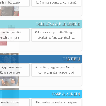
belle imbarcazioni
farà in mare conta ancora di più
BELLEZZA & BENESSERE
torio di cosmetici
Pelle dorata e protetta? Il segreto
specchia in mare
si cela in un’antica pietra Inca
CANTIERI
i, qui sono nate
Fincantieri, raggiungere Net zero
-Royce del mare
con 15 anni d'anticipo si può
CASE & ARREDI
ria-veliero dove
Il lettino barca a vela fa navigare