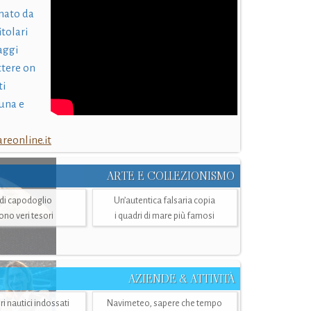
nato da
itolari
laggi
ttere on
ti
una e
eonline.it
ARTE E COLLEZIONISMO
i di capodoglio
Un’autentica falsaria copia
sono veri tesori
i quadri di mare più famosi
AZIENDE & ATTIVITÀ
ri nautici indossati
Navimeteo, sapere che tempo