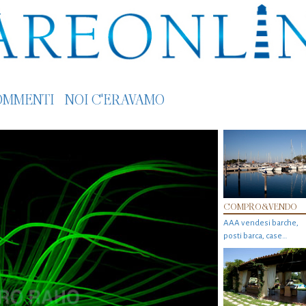
OMMENTI
NOI C'ERAVAMO
COMPRO&VENDO
AAA vendesi barche,
posti barca, case…