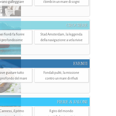
mbrano galleggiare
i bimbi in un mare di sogni
CROCIERE
i fiordi fa fiorire
Stad Amsterdam, la leggenda
i profondissime
della navigazione a vela rivive
EVENTI
dove gustare tutto
Fondali puliti, la missione
ù profondo del mare
contro un mare di rifiuti
FIERE & SALONI
 Canness, il primo
Il giro del mondo