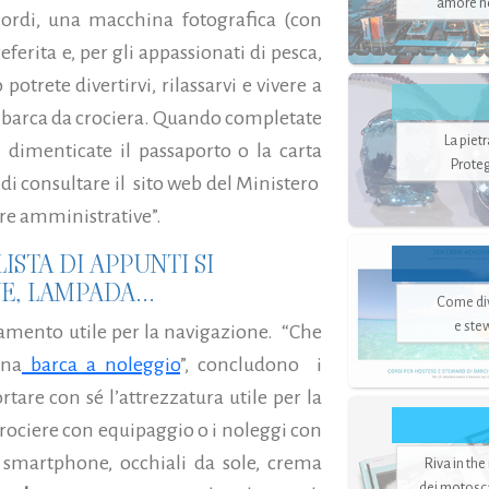
amore no
icordi, una macchina fotografica (con
eferita e, per gli appassionati di pesca,
trete divertirvi, rilassarvi e vivere a
a barca da crociera. Quando completate
La piet
on dimenticate il passaporto o la carta
Proteg
o di consultare il sito web del Ministero
ure amministrative”.
ISTA DI APPUNTI SI
, LAMPADA...
Come di
e ste
amento utile per la navigazione.
“Che
una
barca a noleggio
”, concludono
i
rtare con sé l’attrezzatura utile per la
rociere con equipaggio o i noleggi con
 smartphone, occhiali da sole, crema
Riva in the
dei motoscaf