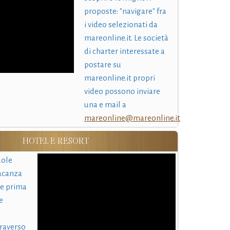
proposte: "navigare" fra
i video selezionati da
mareonline.it. Le società
di charter interessate a
postare su
mareonline.it propri
video possono inviare
una e mail a
mareonline@mareonline.it
HOTEL E RESORT
uole
acanza
 e prima
e
traverso