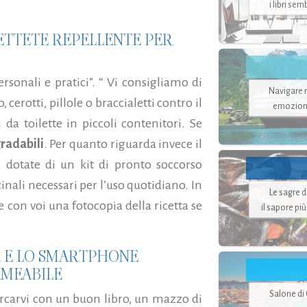
i libri se
METTETE REPELLENTE PER
personali e pratici”. “ Vi consigliamo di
Navigare ne
cerotti, pillole o braccialetti contro il
emozion
li da toilette in piccoli contenitori. Se
radabili
. Per quanto riguarda invece il
 dotate di un kit di pronto soccorso
inali necessari per l’uso quotidiano. In
Le sagre 
e con voi una fotocopia della ricetta se
il sapore pi
 E LO SMARTPHONE
RMEABILE
Salone di
arcarvi con un buon libro, un mazzo di