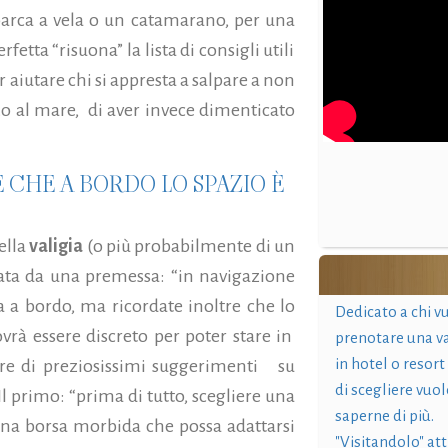
arca a vela o un catamarano, per una
fetta “risuona” la lista di consigli utili
 aiutare chi si appresta a salpare a non
o al mare,
di aver invece dimenticato
 CHE A BORDO LO SPAZIO È
ella
valigia
(o più probabilmente di un
pata da una premessa: “in navigazione
sa a bordo, ma ricordate inoltre che lo
Dedicato a chi v
ovrà essere discreto per poter stare in
prenotare una v
in hotel o resort
re di preziosissimi suggerimenti su
di scegliere vuol
l primo: “prima di tutto, scegliere una
saperne di più.
na borsa morbida che possa adattarsi
"Visitandolo" at