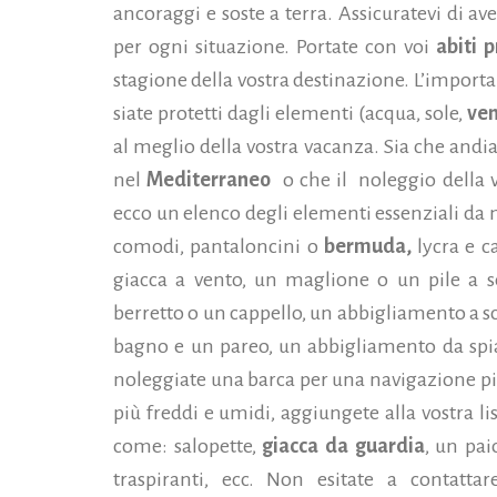
ancoraggi e soste a terra. Assicuratevi di a
per ogni situazione. Portate con voi
abiti p
stagione della vostra destinazione. L’importan
siate protetti dagli elementi (acqua, sole,
ve
al meglio della vostra vacanza. Sia che andia
nel
Mediterraneo
o che il noleggio della 
ecco un elenco degli elementi essenziali da 
comodi, pantaloncini o
bermuda,
lycra e c
giacca a vento, un maglione o un pile a s
berretto o un cappello, un abbigliamento a sc
bagno e un pareo, un abbigliamento da spia
noleggiate una barca per una navigazione più
più freddi e umidi, aggiungete alla vostra l
come: salopette,
giacca da guardia
, un pai
traspiranti, ecc. Non esitate a contattar