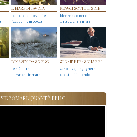
IL MARE IN TAVOLA
REGALI SOTTO IL SOLE
I cibi che fanno venire
Idee regalo per chi
a
l’acquolina in bocca
ama barche e mare
IMMAGINI DA SOGNO
STORIE E PERSONAGGI
Le più incredibili
Carlo Riva, l’ingegnere
burrasche in mare
che stupi' il mondo
VIDEOMARE QUANT'È BELLO