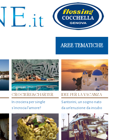
AREE TEMATICHE
CROCIERE&CHARTER
IDEE PER LA VACANZA
In crociera per single
Santorini, un sogno nato
s'incrocia l’amore?
da un’eruzione da incubo