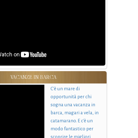
VACANZE IN BARCA
C'è un mare di
opportunità per chi
sogna una vacanza in
barca, magari a vela, in
catamarano. E c'è un
modo fantastico per
scoprire le migliori