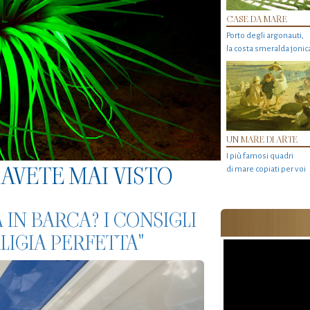
CASE DA MARE
Porto degli argonauti,
la costa smeralda jonic
UN MARE DI ARTE
I più famosi quadri
AVETE MAI VISTO
di mare copiati per voi
IN BARCA? I CONSIGLI
ALIGIA PERFETTA"