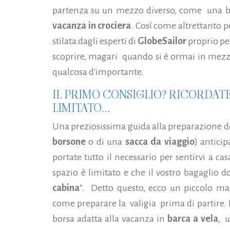
partenza su un mezzo diverso, come
una b
vacanza in crociera
. Così come altrettanto per
stilata dagli esperti di
GlobeSailor
proprio per
scoprire,
magari
quando si è ormai in mezz
qualcosa d'importante.
IL PRIMO CONSIGLIO? RICORDATE
LIMITATO...
Una preziosissima guida alla preparazione d
borsone
o di una
sacca da viaggio
) antici
portate tutto il necessario per sentirvi a ca
spazio è limitato e che il vostro bagaglio d
cabina
”.
Detto questo, ecco un piccolo ma
come preparare la valigia prima di partire. I
borsa adatta alla vacanza in
barca a vela
,
u