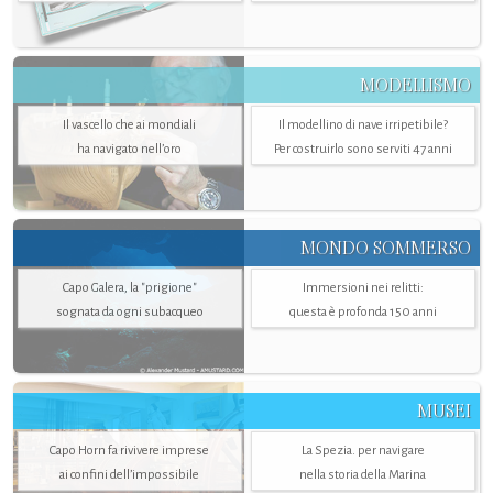
MODELLISMO
Il vascello che ai mondiali
Il modellino di nave irripetibile?
ha navigato nell’oro
Per costruirlo sono serviti 47 anni
MONDO SOMMERSO
Capo Galera, la "prigione"
Immersioni nei relitti:
sognata da ogni subacqueo
questa è profonda 150 anni
MUSEI
Capo Horn fa rivivere imprese
La Spezia. per navigare
ai confini dell’impossibile
nella storia della Marina