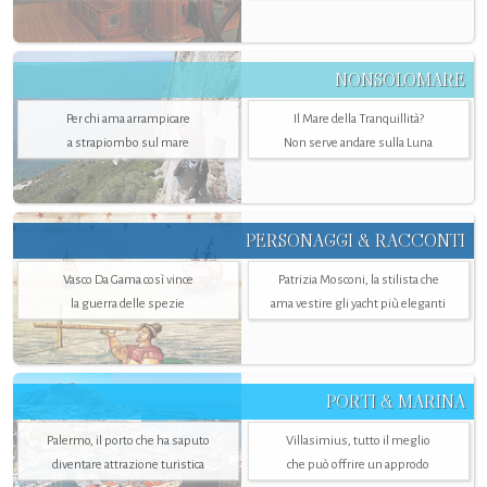
NONSOLOMARE
Per chi ama arrampicare
Il Mare della Tranquillità?
a strapiombo sul mare
Non serve andare sulla Luna
PERSONAGGI & RACCONTI
Vasco Da Gama così vince
Patrizia Mosconi, la stilista che
la guerra delle spezie
ama vestire gli yacht più eleganti
PORTI & MARINA
Palermo, il porto che ha saputo
Villasimius, tutto il meglio
diventare attrazione turistica
che può offrire un approdo