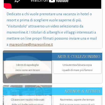
Dedicato a chi vuole prenotare una vacanza in hotel o
resort e prima di scegliere vuole saperne di più.
"Visitandolo" attraverso un video selezionato da
mareonline.it. I titolari di alberghi e villaggi interessati a
mettere on line propri filmati possono inviare una e mail
a
mareonline@mareonline.it
ARTE E COLLEZIONISMO
I denti di capodoglio
Un’autentica falsaria copia
incisi sono veri tesori
i quadri di mare più famosi
AZIENDE & ATTIVITÀ
Gli accessori nautici indossati
Navimeteo, sapere che tempo
dalle più belle imbarcazioni
farà in mare conta ancora di più