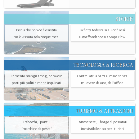
STORIE
L’isola che non c'è è esistita
La flotta tedesca si suicidò così
ma è vissuta solo cinque mesi
autoaffondandosi a Scapa Flow
TECNOLOGIA & RICERCA
Cemento mangiasmog, per avere
Controllate la barca al mare senza
porti più puliti e meno inquinati
muovervi da casa, dall’ufficio
TURISMO & ATTRAZIONI
Trabocchi, i pontili
Portovenere, il borgo di pescatori
"macchine da pesca"
irresistibile esca per i turisti