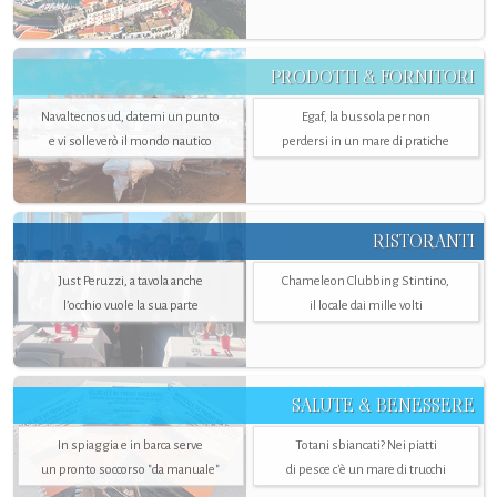
PRODOTTI & FORNITORI
Navaltecnosud, datemi un punto
Egaf, la bussola per non
e vi solleverò il mondo nautico
perdersi in un mare di pratiche
RISTORANTI
Just Peruzzi, a tavola anche
Chameleon Clubbing Stintino,
l’occhio vuole la sua parte
il locale dai mille volti
SALUTE & BENESSERE
In spiaggia e in barca serve
Totani sbiancati? Nei piatti
un pronto soccorso "da manuale"
di pesce c'è un mare di trucchi