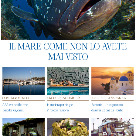
IL MARE COME NON LO AVETE
MAI VISTO
COMPRO&VENDO
CROCIERE&CHARTER
IDEE PER LA VACANZA
AAA vendesi barche,
In crociera per single
Santorini, un sogno nato
posti barca, case…
s'incrocia l’amore?
da un’eruzione da incubo