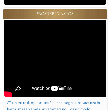
VACANZE IN BARCA
C'è un mare di opportunità per chi sogna una vacanza in
barca, magari a vela, in catamarano. E c'è un modo