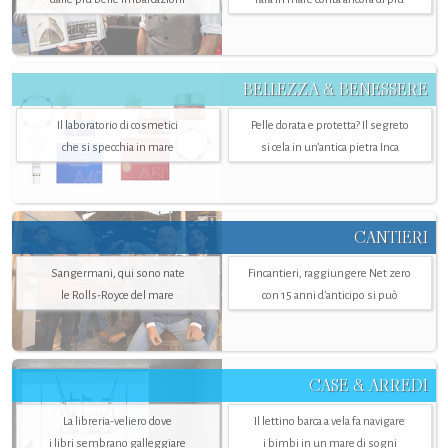
BELLEZZA & BENESSERE
Il laboratorio di cosmetici
Pelle dorata e protetta? Il segreto
che si specchia in mare
si cela in un’antica pietra Inca
CANTIERI
Sangermani, qui sono nate
Fincantieri, raggiungere Net zero
le Rolls-Royce del mare
con 15 anni d'anticipo si può
CASE & ARREDI
La libreria-veliero dove
Il lettino barca a vela fa navigare
i libri sembrano galleggiare
i bimbi in un mare di sogni