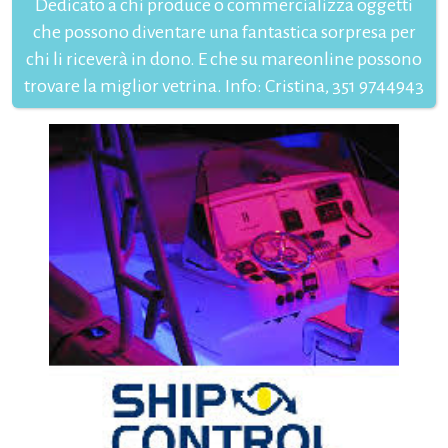
Dedicato a chi produce o commercializza oggetti
che possono diventare una fantastica sorpresa per
chi li riceverà in dono. E che su mareonline possono
trovare la miglior vetrina. Info: Cristina, 351 9744943