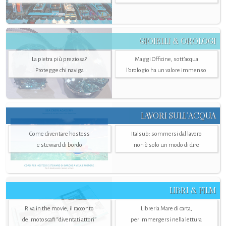
GIOIELLI & OROLOGI
La pietra più preziosa?
Maggi Officine, sott’acqua
Protegge chi naviga
l'orologio ha un valore immenso
LAVORI SULL’ACQUA
Come diventare hostess
Italsub: sommersi dal lavoro
e steward di bordo
non è solo un modo di dire
LIBRI & FILM
Riva in the movie, il racconto
Libreria Mare di carta,
dei motoscafi “diventati attori”
per immergersi nella lettura