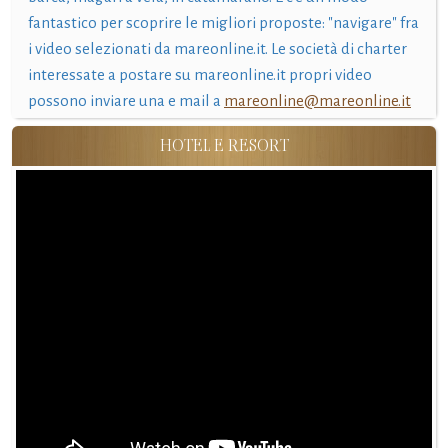
fantastico per scoprire le migliori proposte: "navigare" fra
i video selezionati da mareonline.it. Le società di charter
interessate a postare su mareonline.it propri video
possono inviare una e mail a
mareonline@mareonline.it
HOTEL E RESORT