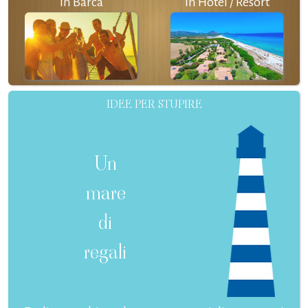
In Barca
In Hotel / Resort
IDEE PER STUPIRE
Un
mare
di
regali