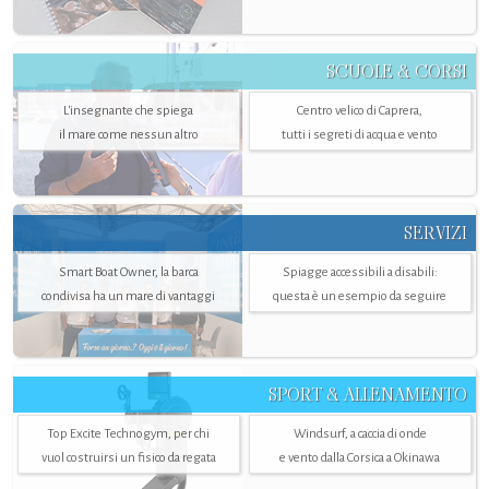
SCUOLE & CORSI
L'insegnante che spiega
Centro velico di Caprera,
il mare come nessun altro
tutti i segreti di acqua e vento
SERVIZI
Smart Boat Owner, la barca
Spiagge accessibili a disabili:
condivisa ha un mare di vantaggi
questa è un esempio da seguire
SPORT & ALLENAMENTO
Top Excite Technogym, per chi
Windsurf, a caccia di onde
vuol costruirsi un fisico da regata
e vento dalla Corsica a Okinawa