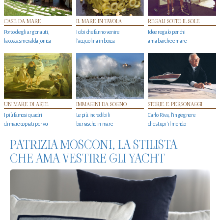
CASE DA MARE
IL MARE IN TAVOLA
REGALI SOTTO IL SOLE
Porto degli argonauti,
I cibi che fanno venire
Idee regalo per chi
la costa smeralda jonica
l’acquolina in bocca
ama barche e mare
UN MARE DI ARTE
IMMAGINI DA SOGNO
STORIE E PERSONAGGI
I più famosi quadri
Le più incredibili
Carlo Riva, l’ingegnere
di mare copiati per voi
burrasche in mare
che stupi' il mondo
PATRIZIA MOSCONI, LA STILISTA
CHE AMA VESTIRE GLI YACHT