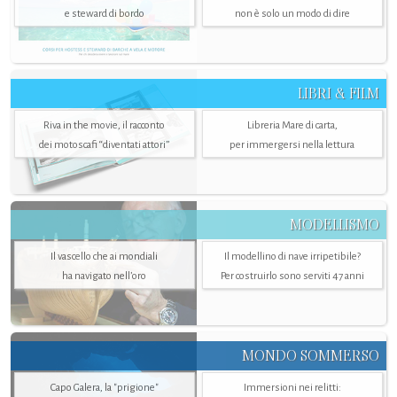
e steward di bordo
non è solo un modo di dire
LIBRI & FILM
Riva in the movie, il racconto
Libreria Mare di carta,
dei motoscafi “diventati attori”
per immergersi nella lettura
MODELLISMO
Il vascello che ai mondiali
Il modellino di nave irripetibile?
ha navigato nell’oro
Per costruirlo sono serviti 47 anni
MONDO SOMMERSO
Capo Galera, la "prigione"
Immersioni nei relitti: