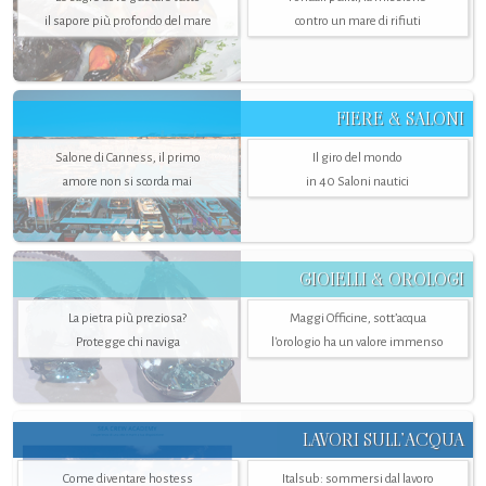
il sapore più profondo del mare
contro un mare di rifiuti
FIERE & SALONI
Salone di Canness, il primo
Il giro del mondo
amore non si scorda mai
in 40 Saloni nautici
GIOIELLI & OROLOGI
La pietra più preziosa?
Maggi Officine, sott’acqua
Protegge chi naviga
l'orologio ha un valore immenso
LAVORI SULL’ACQUA
Come diventare hostess
Italsub: sommersi dal lavoro