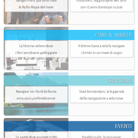
Sangermani, qui sono nate
Fincantieri, raggiungere Net zero
le Rolls-Royce del mare
con 15 anni d'anticipo si può
CASE & ARREDI
La libreria-veliero dove
Il lettino barca a vela fa navigare
i libri sembrano galleggiare
i bimbi in un mare di sogni
CROCIERE
Navigare nei fiordi fa fiorire
Stad Amsterdam, la leggenda
emozioni profondissime
della navigazione a vela rivive
EVENTI
Le sagre dove gustare tutto
Fondali puliti, la missione