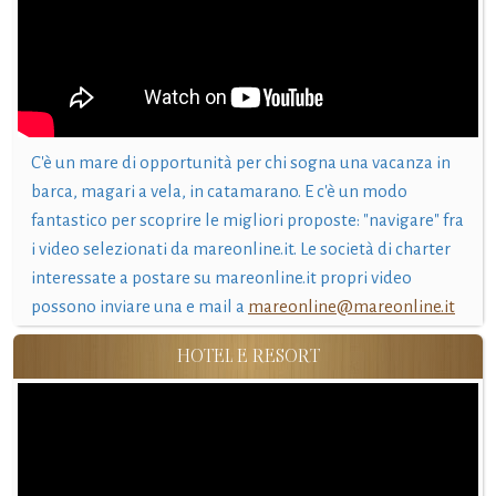
C'è un mare di opportunità per chi sogna una vacanza in
barca, magari a vela, in catamarano. E c'è un modo
fantastico per scoprire le migliori proposte: "navigare" fra
i video selezionati da mareonline.it. Le società di charter
interessate a postare su mareonline.it propri video
possono inviare una e mail a
mareonline@mareonline.it
HOTEL E RESORT