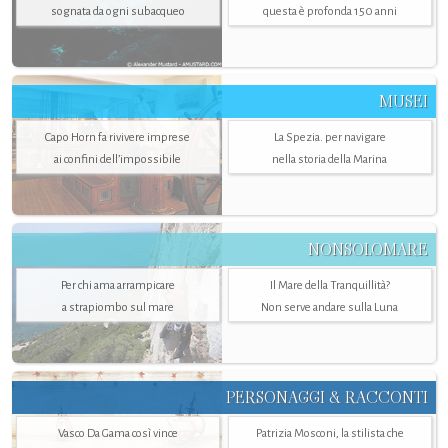
sognata da ogni subacqueo
questa è profonda 150 anni
MUSEI
Capo Horn fa rivivere imprese
La Spezia. per navigare
ai confini dell’impossibile
nella storia della Marina
NONSOLOMARE
Per chi ama arrampicare
Il Mare della Tranquillità?
a strapiombo sul mare
Non serve andare sulla Luna
PERSONAGGI & RACCONTI
Vasco Da Gama così vince
Patrizia Mosconi, la stilista che