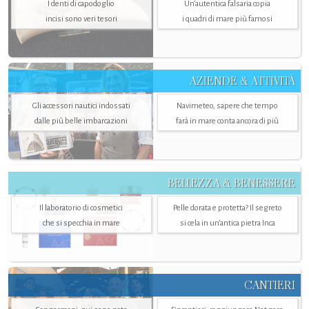
I denti di capodoglio
Un’autentica falsaria copia
incisi sono veri tesori
i quadri di mare più famosi
AZIENDE & ATTIVITÀ
Gli accessori nautici indossati
Navimeteo, sapere che tempo
dalle più belle imbarcazioni
farà in mare conta ancora di più
BELLEZZA & BENESSERE
Il laboratorio di cosmetici
Pelle dorata e protetta? Il segreto
che si specchia in mare
si cela in un’antica pietra Inca
CANTIERI