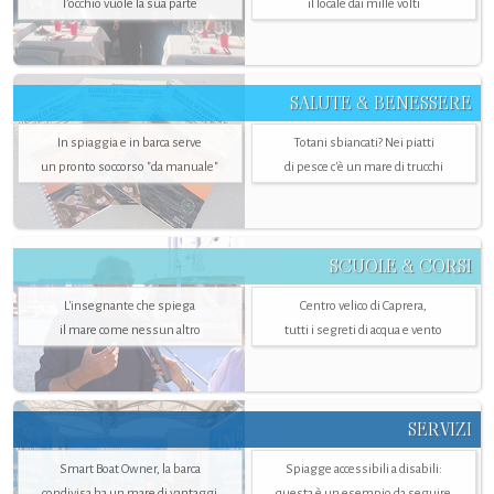
l’occhio vuole la sua parte
il locale dai mille volti
SALUTE & BENESSERE
In spiaggia e in barca serve
Totani sbiancati? Nei piatti
un pronto soccorso "da manuale"
di pesce c'è un mare di trucchi
SCUOLE & CORSI
L'insegnante che spiega
Centro velico di Caprera,
il mare come nessun altro
tutti i segreti di acqua e vento
SERVIZI
Smart Boat Owner, la barca
Spiagge accessibili a disabili:
condivisa ha un mare di vantaggi
questa è un esempio da seguire