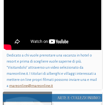
Dedicato a chi vuole prenotare una vacanza in hotel o
resort e prima di scegliere vuole saperne di più.
"Visitandolo" attraverso un video selezionato da
mareonline.it. I titolari di alberghi e villaggi interessati a
mettere on line propri filmati possono inviare una e mail
a
mareonline@mareonline.it
ARTE E COLLEZIONISMO