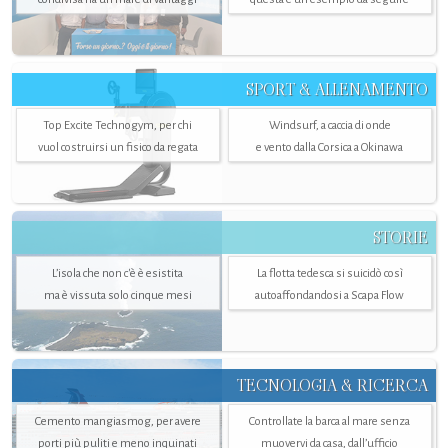
SPORT & ALLENAMENTO
Top Excite Technogym, per chi
Windsurf, a caccia di onde
vuol costruirsi un fisico da regata
e vento dalla Corsica a Okinawa
STORIE
L’isola che non c'è è esistita
La flotta tedesca si suicidò così
ma è vissuta solo cinque mesi
autoaffondandosi a Scapa Flow
TECNOLOGIA & RICERCA
Cemento mangiasmog, per avere
Controllate la barca al mare senza
porti più puliti e meno inquinati
muovervi da casa, dall’ufficio