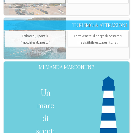
TURISMO & ATTRAZIONI
Trabocchi, i pontili
Portovenere, il borgo di pescatori
"macchine da pesca"
irresistibile esca per i turisti
MI MANDA MAREONLINE
Un
mare
di
sconti