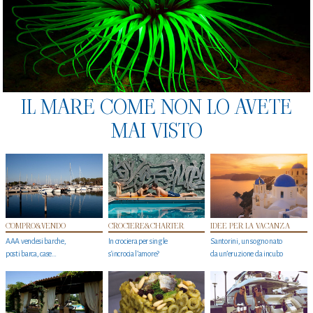
IL MARE COME NON LO AVETE
MAI VISTO
COMPRO&VENDO
CROCIERE&CHARTER
IDEE PER LA VACANZA
AAA vendesi barche,
In crociera per single
Santorini, un sogno nato
posti barca, case…
s'incrocia l’amore?
da un’eruzione da incubo