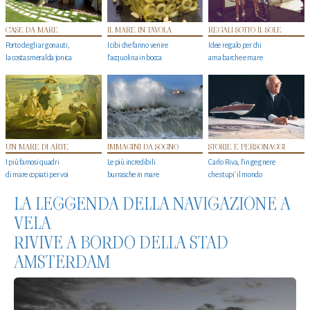
CASE DA MARE
IL MARE IN TAVOLA
REGALI SOTTO IL SOLE
Porto degli argonauti,
I cibi che fanno venire
Idee regalo per chi
la costa smeralda jonica
l’acquolina in bocca
ama barche e mare
UN MARE DI ARTE
IMMAGINI DA SOGNO
STORIE E PERSONAGGI
I più famosi quadri
Le più incredibili
Carlo Riva, l’ingegnere
di mare copiati per voi
burrasche in mare
che stupi' il mondo
LA LEGGENDA DELLA NAVIGAZIONE A
VELA
RIVIVE A BORDO DELLA STAD
AMSTERDAM