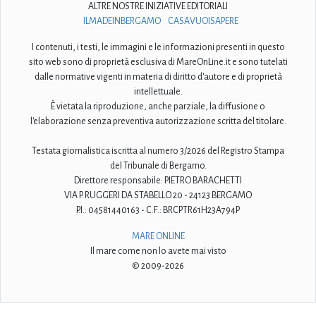
ALTRE NOSTRE INIZIATIVE EDITORIALI
ILMADEINBERGAMO
CASAVUOISAPERE
I contenuti, i testi, le immagini e le informazioni presenti in questo
sito web sono di proprietà esclusiva di MareOnLine.it e sono tutelati
dalle normative vigenti in materia di diritto d'autore e di proprietà
intellettuale.
È vietata la riproduzione, anche parziale, la diffusione o
l'elaborazione senza preventiva autorizzazione scritta del titolare.
Testata giornalistica iscritta al numero 3/2026 del Registro Stampa
del Tribunale di Bergamo.
Direttore responsabile: PIETRO BARACHETTI
VIA P. RUGGERI DA STABELLO 20 - 24123 BERGAMO
P.I.: 04581440163 - C.F.: BRCPTR61H23A794P
MARE ONLINE
Il mare come non lo avete mai visto
© 2009-2026