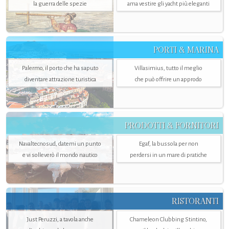
la guerra delle spezie
ama vestire gli yacht più eleganti
PORTI & MARINA
Palermo, il porto che ha saputo
Villasimius, tutto il meglio
diventare attrazione turistica
che può offrire un approdo
PRODOTTI & FORNITORI
Navaltecnosud, datemi un punto
Egaf, la bussola per non
e vi solleverò il mondo nautico
perdersi in un mare di pratiche
RISTORANTI
Just Peruzzi, a tavola anche
Chameleon Clubbing Stintino,