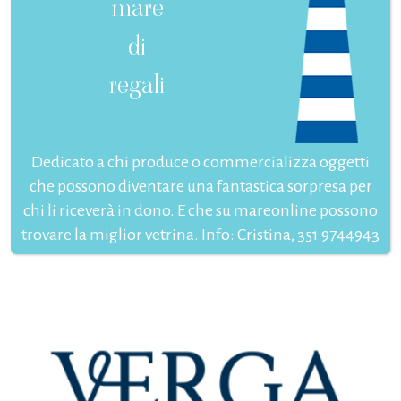
mare
di
regali
Dedicato a chi produce o commercializza oggetti
che possono diventare una fantastica sorpresa per
chi li riceverà in dono. E che su mareonline possono
trovare la miglior vetrina. Info: Cristina, 351 9744943