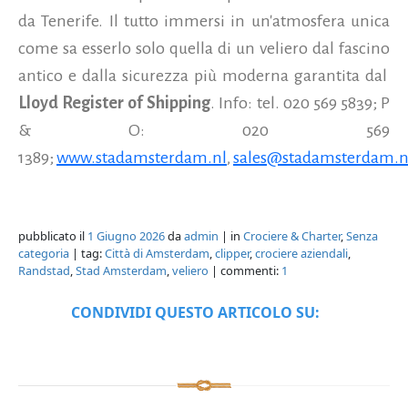
da Tenerife. Il tutto immersi in un'atmosfera unica
come sa esserlo solo quella di un veliero dal fascino
antico e dalla sicurezza più moderna garantita dal
Lloyd Register of Shipping
. Info: tel. 020 569 5839; P
& O: 020 569
1389;
www.stadamsterdam.nl
,
sales@stadamsterdam.n
pubblicato il
1 Giugno 2026
da
admin
| in
Crociere & Charter
,
Senza
categoria
| tag:
Città di Amsterdam
,
clipper
,
crociere aziendali
,
Randstad
,
Stad Amsterdam
,
veliero
| commenti:
1
CONDIVIDI QUESTO ARTICOLO SU: