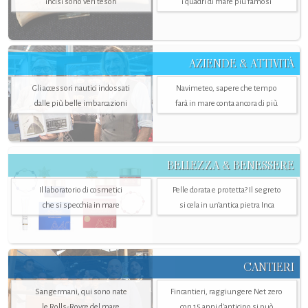
incisi sono veri tesori
i quadri di mare più famosi
AZIENDE & ATTIVITÀ
Gli accessori nautici indossati
Navimeteo, sapere che tempo
dalle più belle imbarcazioni
farà in mare conta ancora di più
BELLEZZA & BENESSERE
Il laboratorio di cosmetici
Pelle dorata e protetta? Il segreto
che si specchia in mare
si cela in un’antica pietra Inca
CANTIERI
Sangermani, qui sono nate
Fincantieri, raggiungere Net zero
le Rolls-Royce del mare
con 15 anni d'anticipo si può