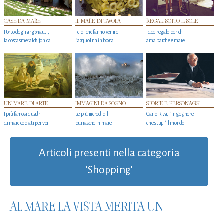
CASE DA MARE
IL MARE IN TAVOLA
REGALI SOTTO IL SOLE
Porto degli argonauti,
I cibi che fanno venire
Idee regalo per chi
la costa smeralda jonica
l’acquolina in bocca
ama barche e mare
UN MARE DI ARTE
IMMAGINI DA SOGNO
STORIE E PERSONAGGI
I più famosi quadri
Le più incredibili
Carlo Riva, l’ingegnere
di mare copiati per voi
burrasche in mare
che stupi' il mondo
Articoli presenti nella categoria
'Shopping'
AL MARE LA VISTA MERITA UN