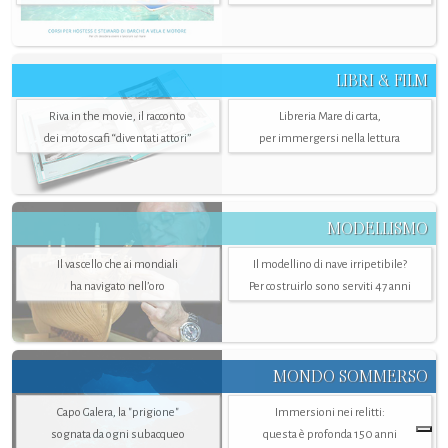
LIBRI & FILM
Riva in the movie, il racconto
Libreria Mare di carta,
dei motoscafi “diventati attori”
per immergersi nella lettura
MODELLISMO
Il vascello che ai mondiali
Il modellino di nave irripetibile?
ha navigato nell’oro
Per costruirlo sono serviti 47 anni
MONDO SOMMERSO
Capo Galera, la "prigione"
Immersioni nei relitti:
sognata da ogni subacqueo
questa è profonda 150 anni