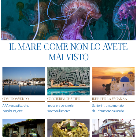
IL MARE COME NON LO AVETE
MAI VISTO
COMPRO&VENDO
CROCIERE&CHARTER
IDEE PER LA VACANZA
AAA vendesi barche,
In crociera per single
Santorini, un sogno nato
posti barca, case…
s'incrocia l’amore?
da un’eruzione da incubo