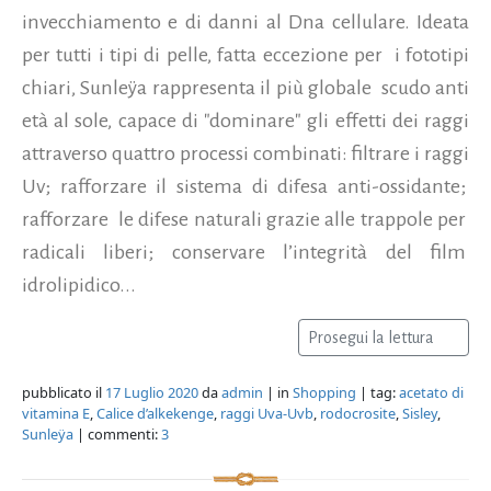
invecchiamento e di danni al Dna cellulare. Ideata
per tutti i tipi di pelle, fatta eccezione per i fototipi
chiari, Sunleÿa rappresenta il più globale scudo anti
età al sole, capace di "dominare" gli effetti dei raggi
attraverso quattro processi combinati: filtrare i raggi
Uv; rafforzare il sistema di difesa anti-ossidante;
rafforzare le difese naturali grazie alle trappole per
radicali liberi; conservare l’integrità del film
idrolipidico...
Prosegui la lettura
pubblicato il
17 Luglio 2020
da
admin
| in
Shopping
| tag:
acetato di
vitamina E
,
Calice d’alkekenge
,
raggi Uva-Uvb
,
rodocrosite
,
Sisley
,
Sunleÿa
| commenti:
3