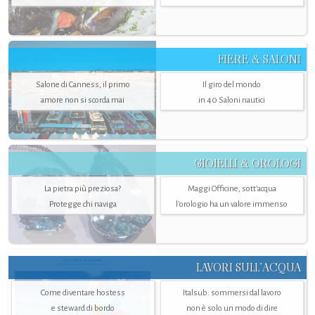
FIERE & SALONI
Salone di Canness, il primo
Il giro del mondo
amore non si scorda mai
in 40 Saloni nautici
GIOIELLI & OROLOGI
La pietra più preziosa?
Maggi Officine, sott’acqua
Protegge chi naviga
l'orologio ha un valore immenso
LAVORI SULL’ACQUA
Come diventare hostess
Italsub: sommersi dal lavoro
e steward di bordo
non è solo un modo di dire