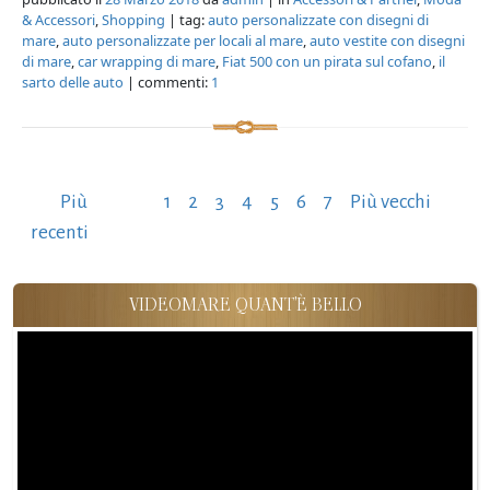
& Accessori
,
Shopping
| tag:
auto personalizzate con disegni di
mare
,
auto personalizzate per locali al mare
,
auto vestite con disegni
di mare
,
car wrapping di mare
,
Fiat 500 con un pirata sul cofano
,
il
sarto delle auto
| commenti:
1
Paginazione
Più
1
2
3
4
5
6
7
Più vecchi
degli
recenti
articoli
VIDEOMARE QUANT'È BELLO