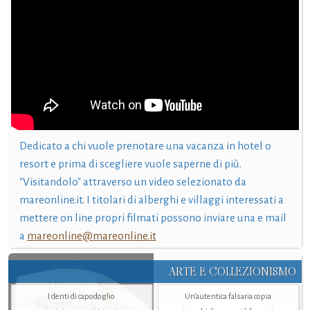
Dedicato a chi vuole prenotare una vacanza in hotel o
resort e prima di scegliere vuole saperne di più.
"Visitandolo" attraverso un video selezionato da
mareonline.it. I titolari di alberghi e villaggi interessati a
mettere on line propri filmati possono inviare una e mail
a
mareonline@mareonline.it
ARTE E COLLEZIONISMO
I denti di capodoglio
Un’autentica falsaria copia