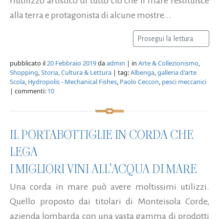
riutilizzo artistico di tutto ciò che il mare restituisce
alla terra e protagonista di alcune mostre...
Prosegui la lettura
pubblicato il
20 Febbraio 2019
da
admin
| in
Arte & Collezionismo
,
Shopping
,
Storia, Cultura & Lettura
| tag:
Albenga
,
galleria d'arte
Scola
,
Hydropolis - Mechanical Fishes
,
Paolo Ceccon
,
pesci meccanici
| commenti:
10
IL PORTABOTTIGLIE IN CORDA CHE
LEGA
I MIGLIORI VINI ALL'ACQUA DI MARE
Una corda in mare può avere moltissimi utilizzi.
Quello proposto dai titolari di Monteisola Corde,
azienda lombarda con una vasta gamma di prodotti