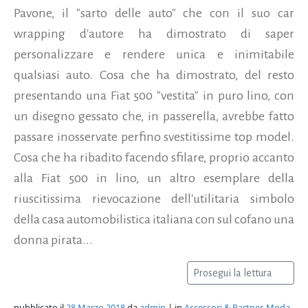
Pavone, il "sarto delle auto" che con il suo car
wrapping d'autore ha dimostrato di saper
personalizzare e rendere unica e inimitabile
qualsiasi auto. Cosa che ha dimostrato, del resto
presentando una Fiat 500 "vestita" in puro lino, con
un disegno gessato che, in passerella, avrebbe fatto
passare inosservate perfino svestitissime top model.
Cosa che ha ribadito facendo sfilare, proprio accanto
alla Fiat 500 in lino, un altro esemplare della
riuscitissima rievocazione dell'utilitaria simbolo
della casa automobilistica italiana con sul cofano una
donna pirata...
Prosegui la lettura
pubblicato il
28 Marzo 2018
da
admin
| in
Accessori & Partner
,
Moda