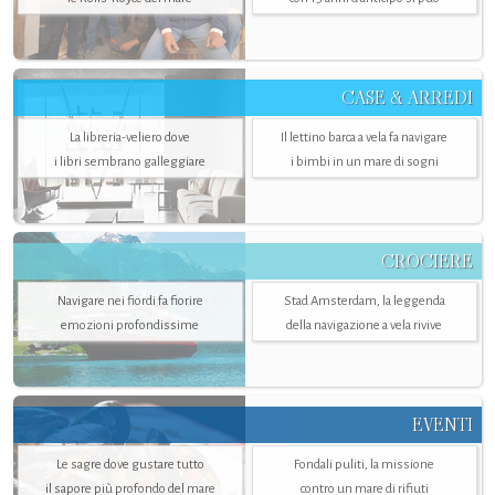
CASE & ARREDI
La libreria-veliero dove
Il lettino barca a vela fa navigare
i libri sembrano galleggiare
i bimbi in un mare di sogni
CROCIERE
Navigare nei fiordi fa fiorire
Stad Amsterdam, la leggenda
emozioni profondissime
della navigazione a vela rivive
EVENTI
Le sagre dove gustare tutto
Fondali puliti, la missione
il sapore più profondo del mare
contro un mare di rifiuti