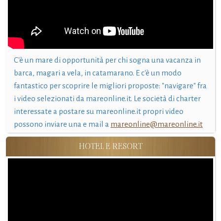
C'è un mare di opportunità per chi sogna una vacanza in
barca, magari a vela, in catamarano. E c'è un modo
fantastico per scoprire le migliori proposte: "navigare" fra
i video selezionati da mareonline.it. Le società di charter
interessate a postare su mareonline.it propri video
possono inviare una e mail a
mareonline@mareonline.it
HOTEL E RESORT