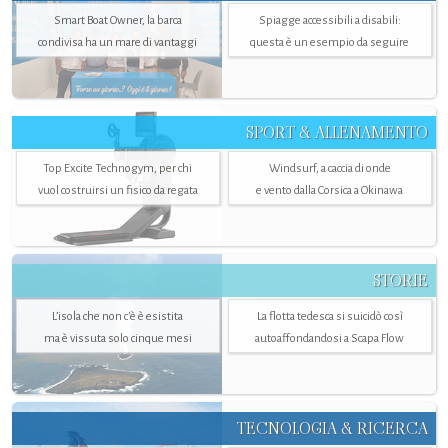
Smart Boat Owner, la barca
Spiagge accessibili a disabili:
condivisa ha un mare di vantaggi
questa è un esempio da seguire
SPORT & ALLENAMENTO
Top Excite Technogym, per chi
Windsurf, a caccia di onde
vuol costruirsi un fisico da regata
e vento dalla Corsica a Okinawa
STORIE
L’isola che non c'è è esistita
La flotta tedesca si suicidò così
ma è vissuta solo cinque mesi
autoaffondandosi a Scapa Flow
TECNOLOGIA & RICERCA