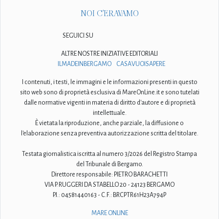
NOI C'ERAVAMO
SEGUICI SU
ALTRE NOSTRE INIZIATIVE EDITORIALI
ILMADEINBERGAMO
CASAVUOISAPERE
I contenuti, i testi, le immagini e le informazioni presenti in questo
sito web sono di proprietà esclusiva di MareOnLine.it e sono tutelati
dalle normative vigenti in materia di diritto d'autore e di proprietà
intellettuale.
È vietata la riproduzione, anche parziale, la diffusione o
l'elaborazione senza preventiva autorizzazione scritta del titolare.
Testata giornalistica iscritta al numero 3/2026 del Registro Stampa
del Tribunale di Bergamo.
Direttore responsabile: PIETRO BARACHETTI
VIA P. RUGGERI DA STABELLO 20 - 24123 BERGAMO
P.I.: 04581440163 - C.F.: BRCPTR61H23A794P
MARE ONLINE