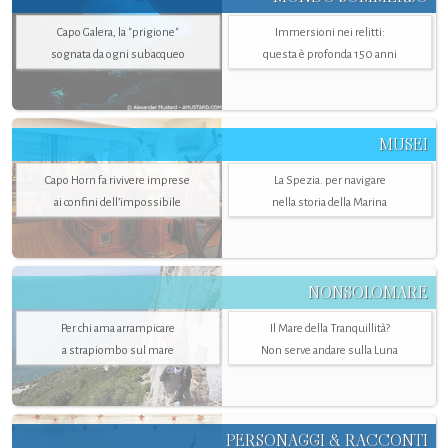
Capo Galera, la "prigione"
Immersioni nei relitti:
sognata da ogni subacqueo
questa è profonda 150 anni
MUSEI
Capo Horn fa rivivere imprese
La Spezia. per navigare
ai confini dell’impossibile
nella storia della Marina
NONSOLOMARE
Per chi ama arrampicare
Il Mare della Tranquillità?
a strapiombo sul mare
Non serve andare sulla Luna
PERSONAGGI & RACCONTI