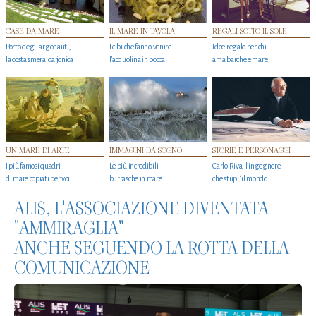
CASE DA MARE
IL MARE IN TAVOLA
REGALI SOTTO IL SOLE
Porto degli argonauti,
I cibi che fanno venire
Idee regalo per chi
la costa smeralda jonica
l’acquolina in bocca
ama barche e mare
UN MARE DI ARTE
IMMAGINI DA SOGNO
STORIE E PERSONAGGI
I più famosi quadri
Le più incredibili
Carlo Riva, l’ingegnere
di mare copiati per voi
burrasche in mare
che stupi' il mondo
ALIS, L'ASSOCIAZIONE DIVENTATA
"AMMIRAGLIA"
ANCHE SEGUENDO LA ROTTA DELLA
COMUNICAZIONE