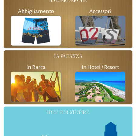
IL GUARDAROBA
Abbigliamento
Accessori
LA VACANZA
In Barca
In Hotel / Resort
IDEE PER STUPIRE