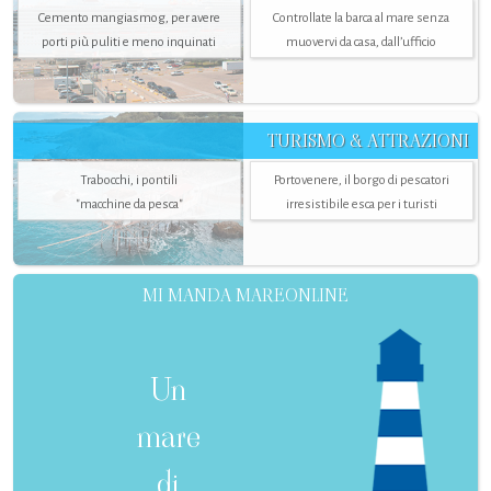
Cemento mangiasmog, per avere
Controllate la barca al mare senza
porti più puliti e meno inquinati
muovervi da casa, dall’ufficio
TURISMO & ATTRAZIONI
Trabocchi, i pontili
Portovenere, il borgo di pescatori
"macchine da pesca"
irresistibile esca per i turisti
MI MANDA MAREONLINE
Un
mare
di