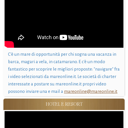
C'è un mare di opportunità per chi sogna una vacanza in
barca, magari a vela, in catamarano. E c'è un modo
fantastico per scoprire le migliori proposte: "navigare" fra
i video selezionati da mareonline.it. Le società di charter
interessate a postare su mareonline.it propri video
possono inviare una e mail a
mareonline@mareonline.it
HOTEL E RESORT