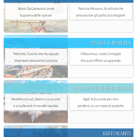
Vasco Da Gama così vince
Patrizia Mosconi, la stilista che
la guerra delle spezie
ama vestire gli yacht più eleganti
PORTI & MARINA
Palermo, il porto che ha saputo
Villasimius, tutto il meglio
diventare attrazione turistica
che può offrire un approdo
PRODOTTI & FORNITORI
Navaltecnosud, datemi un punto
Egaf, la bussola per non
e vi solleverò il mondo nautico
perdersi in un mare di pratiche
RISTORANTI