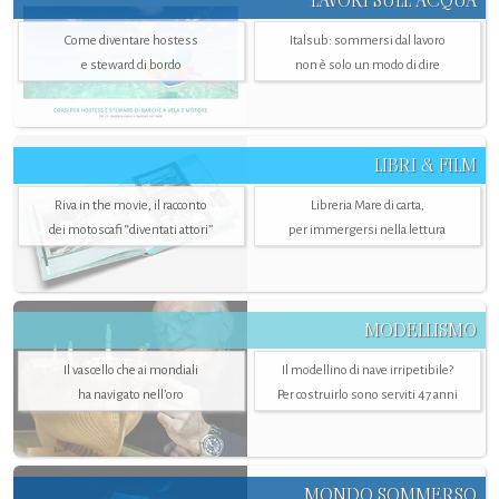
LAVORI SULL’ACQUA
Come diventare hostess
Italsub: sommersi dal lavoro
e steward di bordo
non è solo un modo di dire
LIBRI & FILM
Riva in the movie, il racconto
Libreria Mare di carta,
dei motoscafi “diventati attori”
per immergersi nella lettura
MODELLISMO
Il vascello che ai mondiali
Il modellino di nave irripetibile?
ha navigato nell’oro
Per costruirlo sono serviti 47 anni
MONDO SOMMERSO