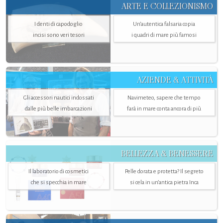
ARTE E COLLEZIONISMO
I denti di capodoglio
Un’autentica falsaria copia
incisi sono veri tesori
i quadri di mare più famosi
AZIENDE & ATTIVITÀ
Gli accessori nautici indossati
Navimeteo, sapere che tempo
dalle più belle imbarcazioni
farà in mare conta ancora di più
BELLEZZA & BENESSERE
Il laboratorio di cosmetici
Pelle dorata e protetta? Il segreto
che si specchia in mare
si cela in un’antica pietra Inca