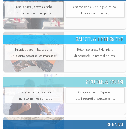
Just Peruzzi, a tavola anche
Chameleon Clubbing Stintino,
l’occhio vuole la sua parte
il locale dai mille volti
SALUTE & BENESSERE
In spiaggia e in barca serve
Totani sbiancati? Nei piatti
un pronto soccorso "da manuale"
di pesce c'è un mare di trucchi
SCUOLE & CORSI
L'insegnante che spiega
Centro velico di Caprera,
il mare come nessun altro
tutti i segreti di acqua e vento
SERVIZI