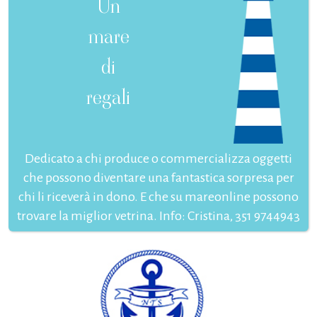
Un
mare
di
regali
Dedicato a chi produce o commercializza oggetti
che possono diventare una fantastica sorpresa per
chi li riceverà in dono. E che su mareonline possono
trovare la miglior vetrina. Info: Cristina, 351 9744943