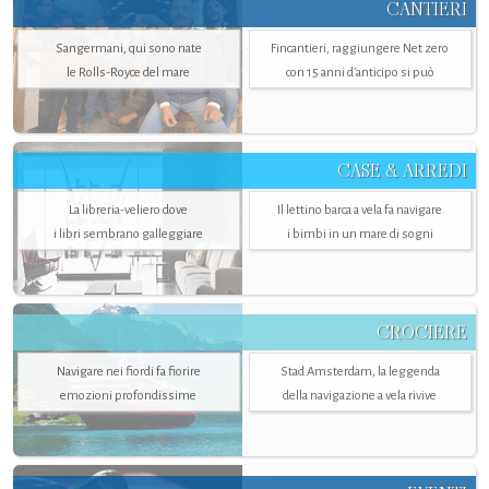
CANTIERI
Sangermani, qui sono nate
Fincantieri, raggiungere Net zero
le Rolls-Royce del mare
con 15 anni d'anticipo si può
CASE & ARREDI
La libreria-veliero dove
Il lettino barca a vela fa navigare
i libri sembrano galleggiare
i bimbi in un mare di sogni
CROCIERE
Navigare nei fiordi fa fiorire
Stad Amsterdam, la leggenda
emozioni profondissime
della navigazione a vela rivive