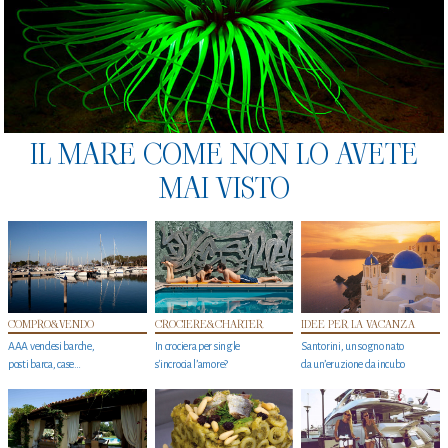
IL MARE COME NON LO AVETE
MAI VISTO
COMPRO&VENDO
CROCIERE&CHARTER
IDEE PER LA VACANZA
AAA vendesi barche,
In crociera per single
Santorini, un sogno nato
posti barca, case…
s'incrocia l’amore?
da un’eruzione da incubo