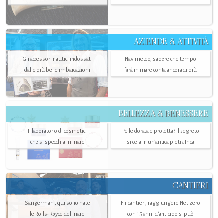
AZIENDE & ATTIVITÀ
Gli accessori nautici indossati
Navimeteo, sapere che tempo
dalle più belle imbarcazioni
farà in mare conta ancora di più
BELLEZZA & BENESSERE
Il laboratorio di cosmetici
Pelle dorata e protetta? Il segreto
che si specchia in mare
si cela in un’antica pietra Inca
CANTIERI
Sangermani, qui sono nate
Fincantieri, raggiungere Net zero
le Rolls-Royce del mare
con 15 anni d'anticipo si può