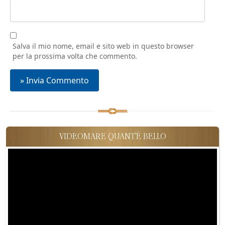
Salva il mio nome, email e sito web in questo browser
per la prossima volta che commento.
VIDEOMARE QUANT'È BELLO