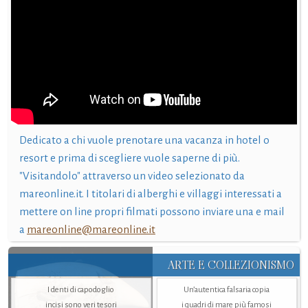
Dedicato a chi vuole prenotare una vacanza in hotel o
resort e prima di scegliere vuole saperne di più.
"Visitandolo" attraverso un video selezionato da
mareonline.it. I titolari di alberghi e villaggi interessati a
mettere on line propri filmati possono inviare una e mail
a
mareonline@mareonline.it
ARTE E COLLEZIONISMO
I denti di capodoglio
Un’autentica falsaria copia
incisi sono veri tesori
i quadri di mare più famosi