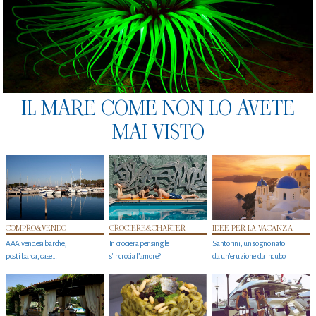
IL MARE COME NON LO AVETE
MAI VISTO
COMPRO&VENDO
CROCIERE&CHARTER
IDEE PER LA VACANZA
AAA vendesi barche,
In crociera per single
Santorini, un sogno nato
posti barca, case…
s'incrocia l’amore?
da un’eruzione da incubo