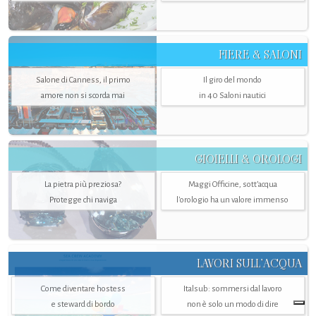
FIERE & SALONI
Salone di Canness, il primo
Il giro del mondo
amore non si scorda mai
in 40 Saloni nautici
GIOIELLI & OROLOGI
La pietra più preziosa?
Maggi Officine, sott’acqua
Protegge chi naviga
l'orologio ha un valore immenso
LAVORI SULL’ACQUA
Come diventare hostess
Italsub: sommersi dal lavoro
e steward di bordo
non è solo un modo di dire