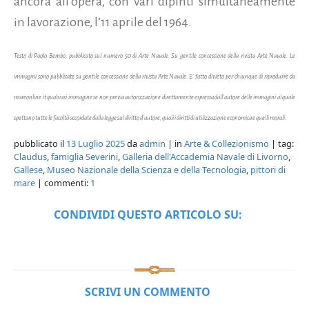
ancora all’opera, con vari dipinti simultaneamente
in lavorazione, l’11 aprile del 1964.
Testo di Paolo Bembo, pubblicato sul
numero 50 di Arte Navale. Su gentile concessione della rivista Arte Navale. Le
immagini sono pubblicate su gentile concessione della rivista Arte Navale. E' fatto divieto per chiunque di riprodurre da
mareonline.it qualsiasi immagine se non previa autorizzazione direttamente espressa dall'autore delle immagini al quale
spettano tutte le facoltà accordate dalla legge sul diritto d'autore, quali i diritti di utilizzazione economica e quelli morali.
pubblicato il
13 Luglio 2025
da
admin
| in
Arte & Collezionismo
| tag:
Claudus
,
famiglia Severini
,
Galleria dell'Accademia Navale di Livorno
,
Gallese
,
Museo Nazionale della Scienza e della Tecnologia
,
pittori di
mare
| commenti:
1
CONDIVIDI QUESTO ARTICOLO SU:
SCRIVI UN COMMENTO