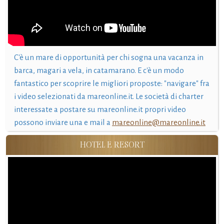
C'è un mare di opportunità per chi sogna una vacanza in
barca, magari a vela, in catamarano. E c'è un modo
fantastico per scoprire le migliori proposte: "navigare" fra
i video selezionati da mareonline.it. Le società di charter
interessate a postare su mareonline.it propri video
possono inviare una e mail a
mareonline@mareonline.it
HOTEL E RESORT