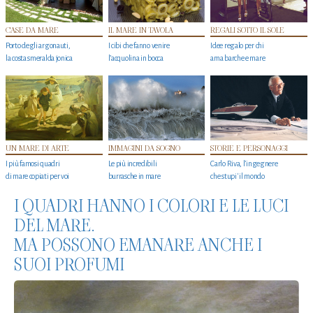
CASE DA MARE
IL MARE IN TAVOLA
REGALI SOTTO IL SOLE
Porto degli argonauti,
I cibi che fanno venire
Idee regalo per chi
la costa smeralda jonica
l’acquolina in bocca
ama barche e mare
UN MARE DI ARTE
IMMAGINI DA SOGNO
STORIE E PERSONAGGI
I più famosi quadri
Le più incredibili
Carlo Riva, l’ingegnere
di mare copiati per voi
burrasche in mare
che stupi' il mondo
I QUADRI HANNO I COLORI E LE LUCI
DEL MARE.
MA POSSONO EMANARE ANCHE I
SUOI PROFUMI