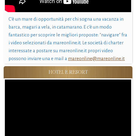
C'è un mare di opportunità per chi sogna una vacanza in
barca, magari a vela, in catamarano. E c'è un modo
fantastico per scoprire le migliori proposte: "navigare" fra
i video selezionati da mareonline.it. Le società di charter
interessate a postare su mareonline.it propri video
possono inviare una e mail a
mareonline@mareonline.it
HOTEL E RESORT