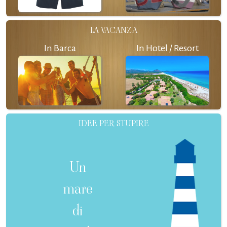
LA VACANZA
In Barca
In Hotel / Resort
IDEE PER STUPIRE
Un
mare
di