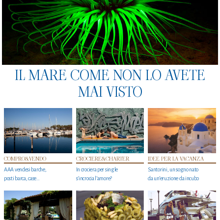
IL MARE COME NON LO AVETE
MAI VISTO
COMPRO&VENDO
CROCIERE&CHARTER
IDEE PER LA VACANZA
AAA vendesi barche,
In crociera per single
Santorini, un sogno nato
posti barca, case…
s'incrocia l’amore?
da un’eruzione da incubo