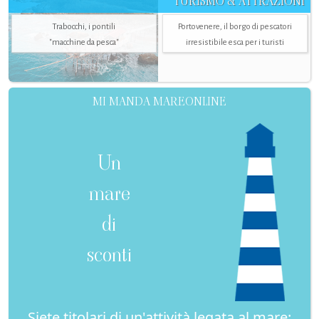
TURISMO & ATTRAZIONI
Trabocchi, i pontili
Portovenere, il borgo di pescatori
"macchine da pesca"
irresistibile esca per i turisti
MI MANDA MAREONLINE
Un
mare
di
sconti
Siete titolari di un'attività legata al mare: