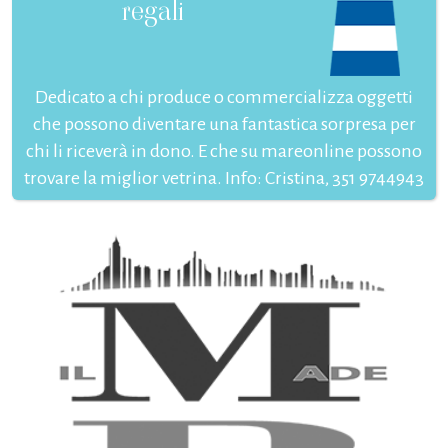
regali
Dedicato a chi produce o commercializza oggetti
che possono diventare una fantastica sorpresa per
chi li riceverà in dono. E che su mareonline possono
trovare la miglior vetrina. Info: Cristina, 351 9744943