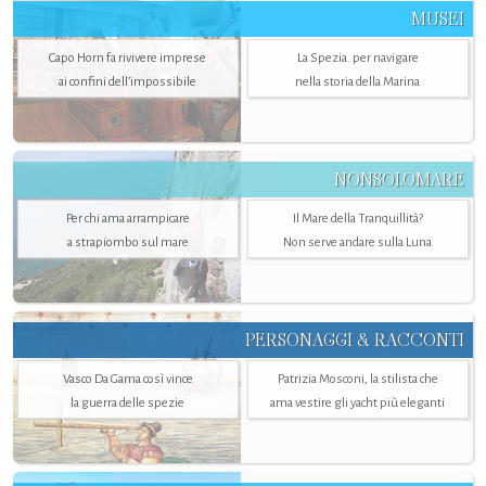
MUSEI
Capo Horn fa rivivere imprese
La Spezia. per navigare
ai confini dell’impossibile
nella storia della Marina
NONSOLOMARE
Per chi ama arrampicare
Il Mare della Tranquillità?
a strapiombo sul mare
Non serve andare sulla Luna
PERSONAGGI & RACCONTI
Vasco Da Gama così vince
Patrizia Mosconi, la stilista che
la guerra delle spezie
ama vestire gli yacht più eleganti