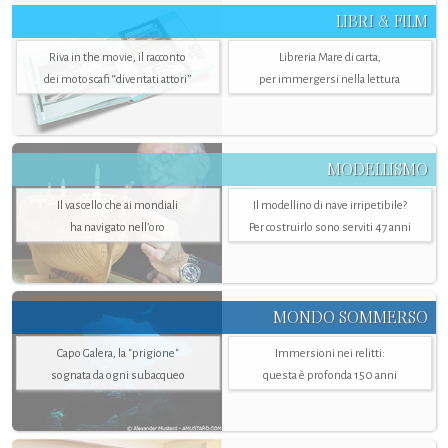
LIBRI & FILM
Riva in the movie, il racconto
Libreria Mare di carta,
dei motoscafi “diventati attori”
per immergersi nella lettura
MODELLISMO
Il vascello che ai mondiali
Il modellino di nave irripetibile?
ha navigato nell’oro
Per costruirlo sono serviti 47 anni
MONDO SOMMERSO
Capo Galera, la "prigione"
Immersioni nei relitti:
sognata da ogni subacqueo
questa è profonda 150 anni