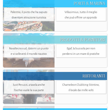
PORTI & MARINA
Palermo, il porto che ha saputo
Villasimius, tutto il meglio
diventare attrazione turistica
che può offrire un approdo
PRODOTTI & FORNITORI
Navaltecnosud, datemi un punto
Egaf, la bussola per non
e vi solleverò il mondo nautico
perdersi in un mare di pratiche
RISTORANTI
Just Peruzzi, a tavola anche
Chameleon Clubbing Stintino,
l’occhio vuole la sua parte
il locale dai mille volti