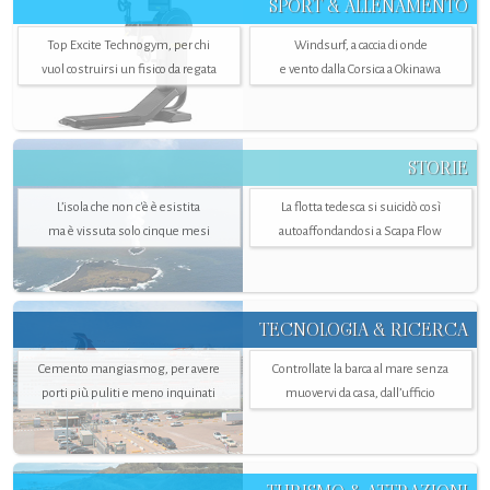
SPORT & ALLENAMENTO
Top Excite Technogym, per chi
Windsurf, a caccia di onde
vuol costruirsi un fisico da regata
e vento dalla Corsica a Okinawa
STORIE
L’isola che non c'è è esistita
La flotta tedesca si suicidò così
ma è vissuta solo cinque mesi
autoaffondandosi a Scapa Flow
TECNOLOGIA & RICERCA
Cemento mangiasmog, per avere
Controllate la barca al mare senza
porti più puliti e meno inquinati
muovervi da casa, dall’ufficio