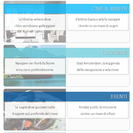
CASE & ARREDI
La libreria-veliero dove
Il lettino barca a vela fa navigare
i libri sembrano galleggiare
i bimbi in un mare di sogni
CROCIERE
Navigare nei fiordi fa fiorire
Stad Amsterdam, la leggenda
emozioni profondissime
della navigazione a vela rivive
EVENTI
Le sagre dove gustare tutto
Fondali puliti, la missione
il sapore più profondo del mare
contro un mare di rifiuti