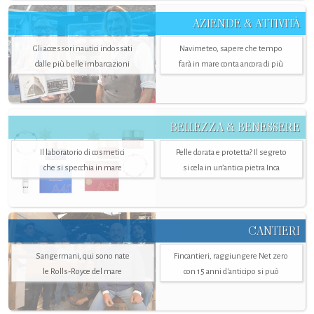
AZIENDE & ATTIVITÀ
Gli accessori nautici indossati
Navimeteo, sapere che tempo
dalle più belle imbarcazioni
farà in mare conta ancora di più
BELLEZZA & BENESSERE
Il laboratorio di cosmetici
Pelle dorata e protetta? Il segreto
che si specchia in mare
si cela in un’antica pietra Inca
CANTIERI
Sangermani, qui sono nate
Fincantieri, raggiungere Net zero
le Rolls-Royce del mare
con 15 anni d'anticipo si può