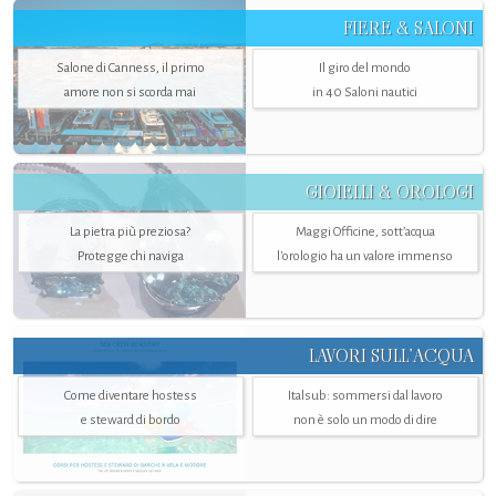
FIERE & SALONI
Salone di Canness, il primo
Il giro del mondo
amore non si scorda mai
in 40 Saloni nautici
GIOIELLI & OROLOGI
La pietra più preziosa?
Maggi Officine, sott’acqua
Protegge chi naviga
l'orologio ha un valore immenso
LAVORI SULL’ACQUA
Come diventare hostess
Italsub: sommersi dal lavoro
e steward di bordo
non è solo un modo di dire