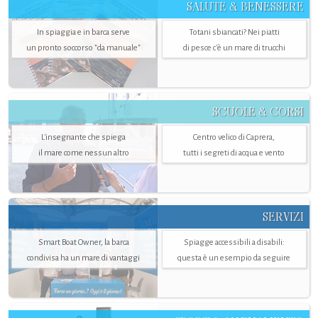
SALUTE & BENESSERE
In spiaggia e in barca serve
Totani sbiancati? Nei piatti
un pronto soccorso "da manuale"
di pesce c'è un mare di trucchi
SCUOLE & CORSI
L'insegnante che spiega
Centro velico di Caprera,
il mare come nessun altro
tutti i segreti di acqua e vento
SERVIZI
Smart Boat Owner, la barca
Spiagge accessibili a disabili:
condivisa ha un mare di vantaggi
questa è un esempio da seguire