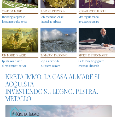
CASE DA MARE
IL MARE IN TAVOLA
REGALI SOTTO IL SOLE
Porto degli argonauti,
I cibi che fanno venire
Idee regalo per chi
la costa smeralda jonica
l’acquolina in bocca
ama barche e mare
UN MARE DI ARTE
IMMAGINI DA SOGNO
STORIE E PERSONAGGI
I più famosi quadri
Le più incredibili
Carlo Riva, l’ingegnere
di mare copiati per voi
burrasche in mare
che stupi' il mondo
KRETA IMMO, LA CASA AL MARE SI
ACQUISTA
INVESTENDO SU LEGNO, PIETRA,
METALLO