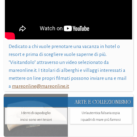
Dedicato a chi vuole prenotare una vacanza in hotel o
resort e prima di scegliere vuole saperne di più.
"Visitandolo" attraverso un video selezionato da
mareonline.it. I titolari di alberghi e villaggi interessati a
mettere on line propri filmati possono inviare una e mail
a
mareonline@mareonline.it
ARTE E COLLEZIONISMO
I denti di capodoglio
Un’autentica falsaria copia
incisi sono veri tesori
i quadri di mare più famosi