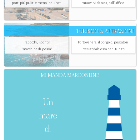
porti più puliti e meno inquinati
muovervi da casa, dall’ufficio
TURISMO & ATTRAZIONI
Trabocchi, i pontili
Portovenere, il borgo di pescatori
"macchine da pesca"
irresistibile esca per i turisti
MI MANDA MAREONLINE
Un
mare
di