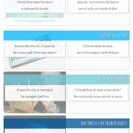
Come diventare hostess
Italsub: sommersi dal lavoro
e steward di bordo
non è solo un modo di dire
LIBRI & FILM
Riva in the movie, il racconto
Libreria Mare di carta,
dei motoscafi “diventati attori”
per immergersi nella lettura
MODELLISMO
Il vascello che ai mondiali
Il modellino di nave irripetibile?
ha navigato nell’oro
Per costruirlo sono serviti 47 anni
MONDO SOMMERSO