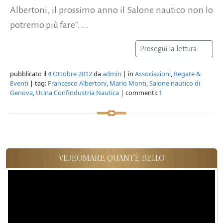
Albertoni, il prossimo anno il Salone nautico non lo
potremo più fare". ...
Prosegui la lettura
pubblicato il
4 Ottobre 2012
da
admin
| in
Associazioni
,
Regate &
Eventi
| tag:
Francesco Albertoni
,
Mario Monti
,
Salone nautico di
Genova
,
Ucina Confindustria Nautica
| commenti:
1
VIDEOMARE QUANT'È BELLO