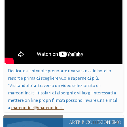
Dedicato a chi vuole prenotare una vacanza in hotel o
resort e prima di scegliere vuole saperne di più.
"Visitandolo" attraverso un video selezionato da
mareonline.it. I titolari di alberghi e villaggi interessati a
mettere on line propri filmati possono inviare una e mail
a
mareonline@mareonline.it
ARTE E COLLEZIONISMO