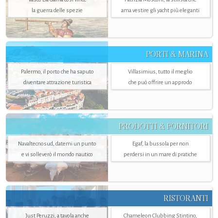
la guerra delle spezie
ama vestire gli yacht più eleganti
PORTI & MARINA
Palermo, il porto che ha saputo
Villasimius, tutto il meglio
diventare attrazione turistica
che può offrire un approdo
PRODOTTI & FORNITORI
Navaltecnosud, datemi un punto
Egaf, la bussola per non
e vi solleverò il mondo nautico
perdersi in un mare di pratiche
RISTORANTI
Just Peruzzi, a tavola anche
Chameleon Clubbing Stintino,