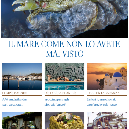
IL MARE COME NON LO AVETE
MAI VISTO
COMPRO&VENDO
CROCIERE&CHARTER
IDEE PER LA VACANZA
AAA vendesi barche,
In crociera per single
Santorini, un sogno nato
posti barca, case…
s'incrocia l’amore?
da un’eruzione da incubo