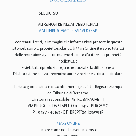
SEGUICI SU
ALTRE NOSTRE INIZIATIVE EDITORIALI
ILMADEINBERGAMO
CASAVUOISAPERE
I contenuti, i testi, le immagini e le informazioni presenti in questo
sito web sono di proprietà esclusiva di MareOnLine.it e sono tutelati
dalle normative vigenti in materia di diritto d'autore e di proprietà
intellettuale.
È vietata la riproduzione, anche parziale, la diffusione o
l'elaborazione senza preventiva autorizzazione scritta del titolare.
Testata giornalistica iscritta al numero 3/2026 del Registro Stampa
del Tribunale di Bergamo.
Direttore responsabile: PIETRO BARACHETTI
VIA P. RUGGERI DA STABELLO 20 - 24123 BERGAMO
P.I.: 04581440163 - C.F.: BRCPTR61H23A794P
MARE ONLINE
Il mare come non lo avete mai visto