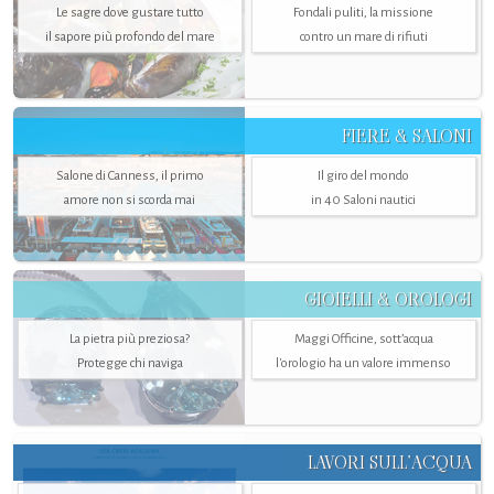
Le sagre dove gustare tutto
Fondali puliti, la missione
il sapore più profondo del mare
contro un mare di rifiuti
FIERE & SALONI
Salone di Canness, il primo
Il giro del mondo
amore non si scorda mai
in 40 Saloni nautici
GIOIELLI & OROLOGI
La pietra più preziosa?
Maggi Officine, sott’acqua
Protegge chi naviga
l'orologio ha un valore immenso
LAVORI SULL’ACQUA