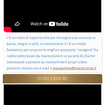
C'è un mare di opportunità per chi sogna una vacanza in
barca, magari a vela, in catamarano. E c'è un modo
fantastico per scoprire le migliori proposte: "navigare" fra
i video selezionati da mareonline.it. Le società di charter
interessate a postare su mareonline.it propri video
possono inviare una e mail a
mareonline@mareonline.it
HOTEL E RESORT