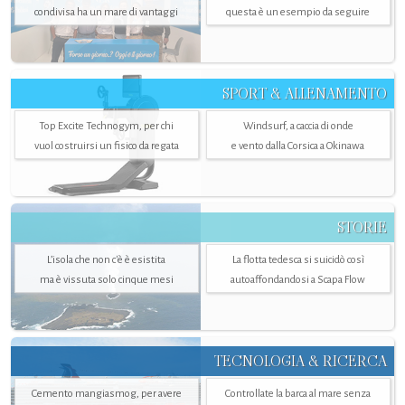
condivisa ha un mare di vantaggi
questa è un esempio da seguire
SPORT & ALLENAMENTO
Top Excite Technogym, per chi
Windsurf, a caccia di onde
vuol costruirsi un fisico da regata
e vento dalla Corsica a Okinawa
STORIE
L’isola che non c'è è esistita
La flotta tedesca si suicidò così
ma è vissuta solo cinque mesi
autoaffondandosi a Scapa Flow
TECNOLOGIA & RICERCA
Cemento mangiasmog, per avere
Controllate la barca al mare senza