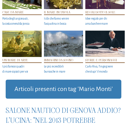
CASE DA MARE
IL MARE IN TAVOLA
REGALI SOTTO IL SOLE
Porto degli argonauti,
I cibi che fanno venire
Idee regalo per chi
la costa smeralda jonica
l’acquolina in bocca
ama barche e mare
UN MARE DI ARTE
IMMAGINI DA SOGNO
STORIE E PERSONAGGI
I più famosi quadri
Le più incredibili
Carlo Riva, l’ingegnere
di mare copiati per voi
burrasche in mare
che stupi' il mondo
Articoli presenti con tag 'Mario Monti'
SALONE NAUTICO DI GENOVA ADDIO?
L'UCINA: "NEL 2013 POTREBBE