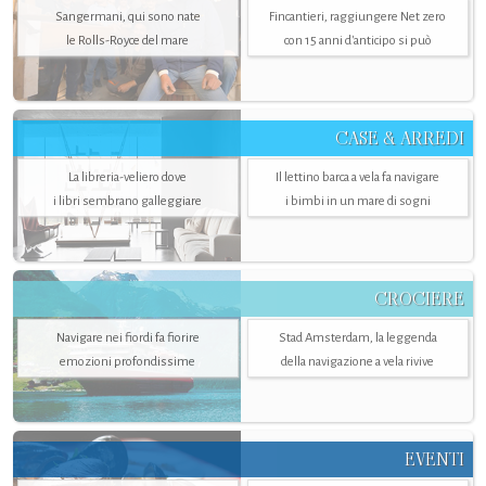
Sangermani, qui sono nate
Fincantieri, raggiungere Net zero
le Rolls-Royce del mare
con 15 anni d'anticipo si può
CASE & ARREDI
La libreria-veliero dove
Il lettino barca a vela fa navigare
i libri sembrano galleggiare
i bimbi in un mare di sogni
CROCIERE
Navigare nei fiordi fa fiorire
Stad Amsterdam, la leggenda
emozioni profondissime
della navigazione a vela rivive
EVENTI