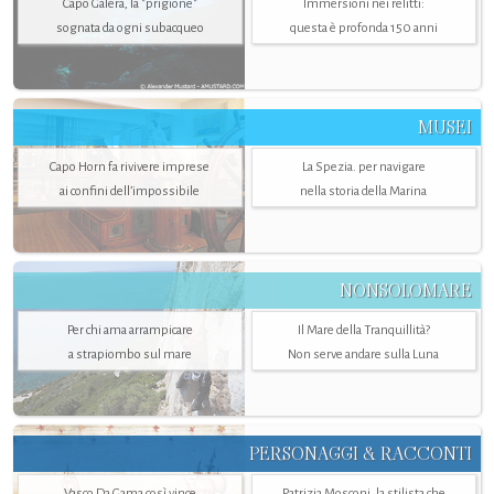
Capo Galera, la "prigione"
Immersioni nei relitti:
sognata da ogni subacqueo
questa è profonda 150 anni
MUSEI
Capo Horn fa rivivere imprese
La Spezia. per navigare
ai confini dell’impossibile
nella storia della Marina
NONSOLOMARE
Per chi ama arrampicare
Il Mare della Tranquillità?
a strapiombo sul mare
Non serve andare sulla Luna
PERSONAGGI & RACCONTI
Vasco Da Gama così vince
Patrizia Mosconi, la stilista che