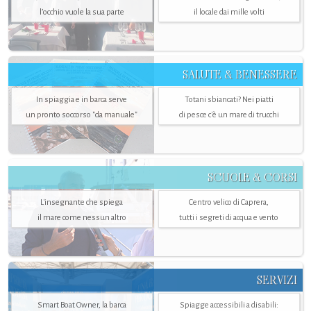
l’occhio vuole la sua parte
il locale dai mille volti
SALUTE & BENESSERE
In spiaggia e in barca serve
Totani sbiancati? Nei piatti
un pronto soccorso "da manuale"
di pesce c'è un mare di trucchi
SCUOLE & CORSI
L'insegnante che spiega
Centro velico di Caprera,
il mare come nessun altro
tutti i segreti di acqua e vento
SERVIZI
Smart Boat Owner, la barca
Spiagge accessibili a disabili: