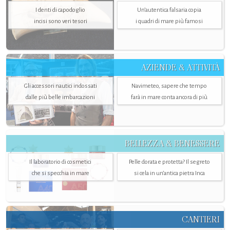
I denti di capodoglio
Un’autentica falsaria copia
incisi sono veri tesori
i quadri di mare più famosi
AZIENDE & ATTIVITÀ
Gli accessori nautici indossati
Navimeteo, sapere che tempo
dalle più belle imbarcazioni
farà in mare conta ancora di più
BELLEZZA & BENESSERE
Il laboratorio di cosmetici
Pelle dorata e protetta? Il segreto
che si specchia in mare
si cela in un’antica pietra Inca
CANTIERI