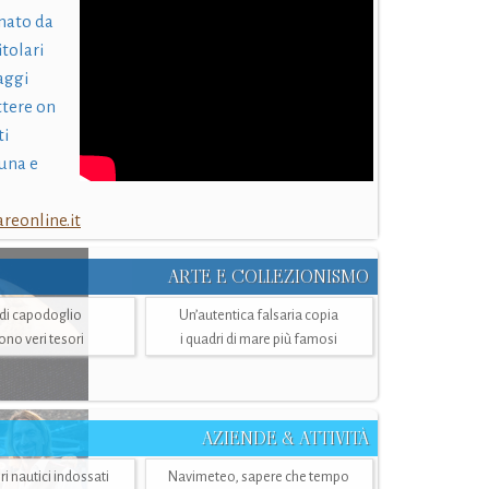
nato da
itolari
laggi
ttere on
ti
una e
eonline.it
ARTE E COLLEZIONISMO
i di capodoglio
Un’autentica falsaria copia
sono veri tesori
i quadri di mare più famosi
AZIENDE & ATTIVITÀ
ri nautici indossati
Navimeteo, sapere che tempo