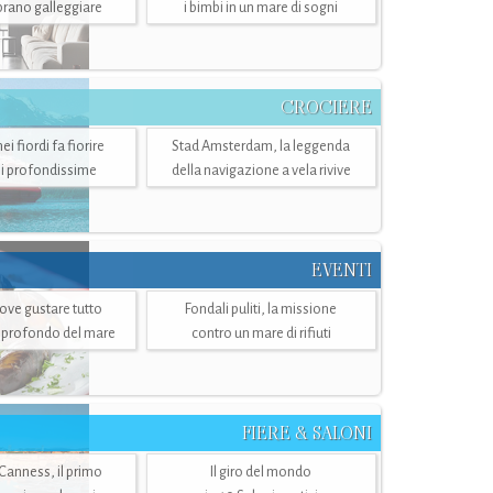
mbrano galleggiare
i bimbi in un mare di sogni
CROCIERE
i fiordi fa fiorire
Stad Amsterdam, la leggenda
i profondissime
della navigazione a vela rivive
EVENTI
dove gustare tutto
Fondali puliti, la missione
ù profondo del mare
contro un mare di rifiuti
FIERE & SALONI
 Canness, il primo
Il giro del mondo