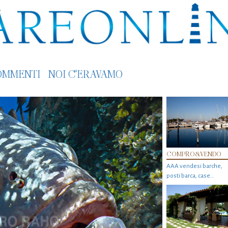
OMMENTI
NOI C'ERAVAMO
COMPRO&VENDO
AAA vendesi barche,
posti barca, case…