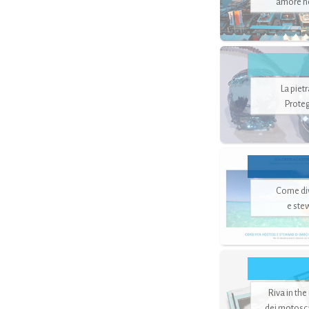
amore no
La piet
Proteg
Come di
e ste
Riva in the
dei motoscaf