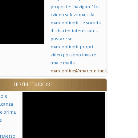
proposte: "navigare" fra
i video selezionati da
mareonline.it. Le società
di charter interessate a
postare su
mareonline.it propri
video possono inviare
una e mail a
mareonline@mareonline.it
HOTEL E RESORT
uole
acanza
 e prima
e
traverso