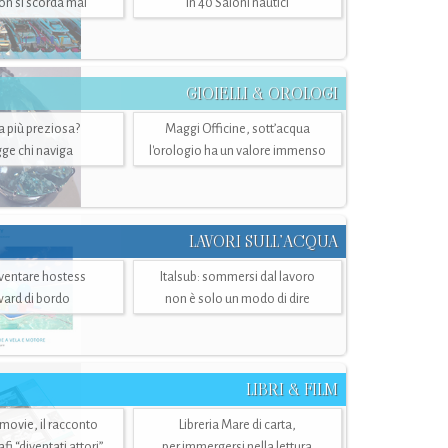
n si scorda mai
in 40 Saloni nautici
GIOIELLI & OROLOGI
ra più preziosa?
Maggi Officine, sott’acqua
ge chi naviga
l'orologio ha un valore immenso
LAVORI SULL’ACQUA
ventare hostess
Italsub: sommersi dal lavoro
ward di bordo
non è solo un modo di dire
LIBRI & FILM
 movie, il racconto
Libreria Mare di carta,
i “diventati attori”
per immergersi nella lettura