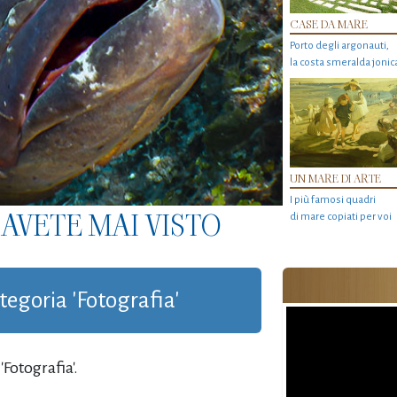
CASE DA MARE
Porto degli argonauti,
la costa smeralda jonic
UN MARE DI ARTE
I più famosi quadri
AVETE MAI VISTO
di mare copiati per voi
ategoria 'Fotografia'
Fotografia'.