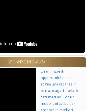
VACANZE IN BARCA
C'è un mare di
opportunità per chi
sogna una vacanza in
barca, magari a vela, in
catamarano. E c'è un
modo fantastico per
scoprire le migliori