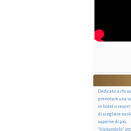
Dedicato a chi v
prenotare una v
in hotel o resort
di scegliere vuol
saperne di più.
"Visitandolo" at