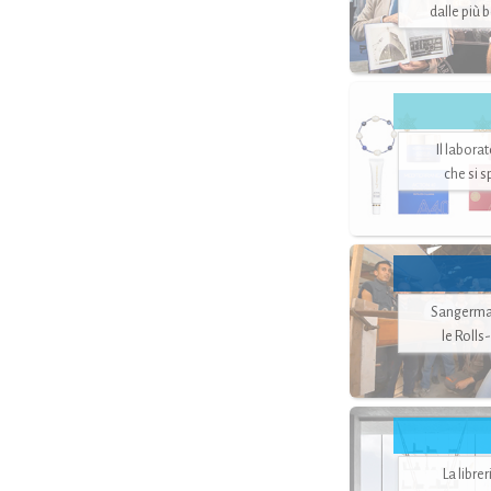
dalle più 
Il labora
che si 
Sangerman
le Rolls
La libre