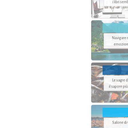
i libri se
Navigare ne
emozion
Le sagre 
il sapore pi
Salone di