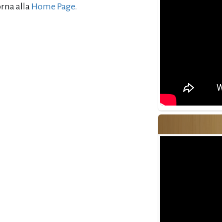
orna alla
Home Page
.