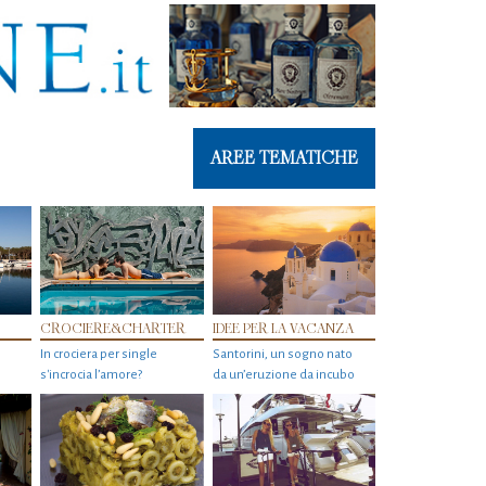
AREE TEMATICHE
CROCIERE&CHARTER
IDEE PER LA VACANZA
In crociera per single
Santorini, un sogno nato
s'incrocia l’amore?
da un’eruzione da incubo