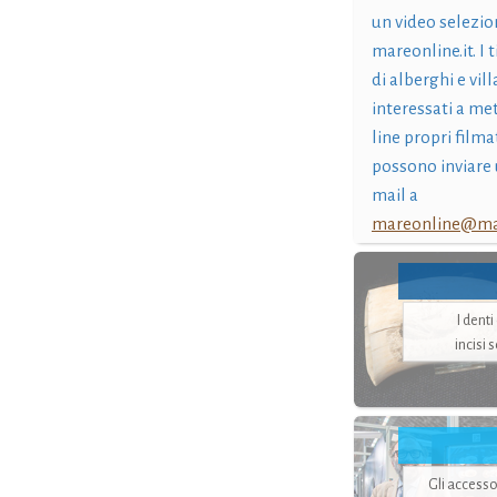
un video selezio
mareonline.it. I t
di alberghi e vil
interessati a me
line propri filma
possono inviare 
mail a
mareonline@mar
I dent
incisi 
Gli accesso