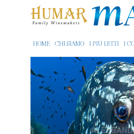
HOME
CHI SIAMO
I PIÙ LETTI
I C