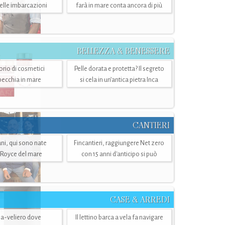
belle imbarcazioni
farà in mare conta ancora di più
BELLEZZA & BENESSERE
torio di cosmetici
Pelle dorata e protetta? Il segreto
specchia in mare
si cela in un’antica pietra Inca
CANTIERI
i, qui sono nate
Fincantieri, raggiungere Net zero
-Royce del mare
con 15 anni d'anticipo si può
CASE & ARREDI
ria-veliero dove
Il lettino barca a vela fa navigare