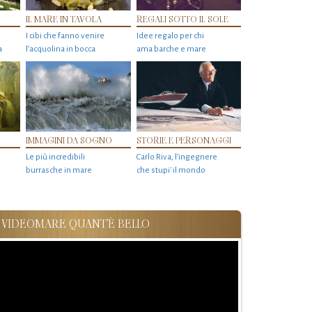
IL MARE IN TAVOLA
REGALI SOTTO IL SOLE
I cibi che fanno venire
Idee regalo per chi
a
l’acquolina in bocca
ama barche e mare
IMMAGINI DA SOGNO
STORIE E PERSONAGGI
Le più incredibili
Carlo Riva, l’ingegnere
burrasche in mare
che stupi' il mondo
VIDEOMARE QUANT'È BELLO