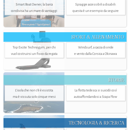
Smart Boat Owner, la barca
Spiagge accessibili a disabili:
condivisa ha un mare di vantaggi
questa è un esempio da seguire
SPORT & ALLENAMENTO
Top Excite Technogym, per chi
Windsurf, a caccia di onde
vuol costruirsi un fisico da regata
e vento dalla Corsica a Okinawa
STORIE
L’isola che non c'è è esistita
La flotta tedesca si suicidò così
ma è vissuta solo cinque mesi
autoaffondandosi a Scapa Flow
TECNOLOGIA & RICERCA