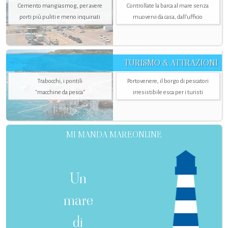
Cemento mangiasmog, per avere
Controllate la barca al mare senza
porti più puliti e meno inquinati
muovervi da casa, dall’ufficio
TURISMO & ATTRAZIONI
Trabocchi, i pontili
Portovenere, il borgo di pescatori
"macchine da pesca"
irresistibile esca per i turisti
MI MANDA MAREONLINE
Un
mare
di