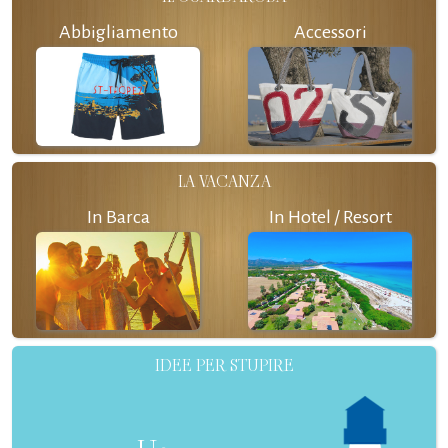
Abbigliamento
Accessori
LA VACANZA
In Barca
In Hotel / Resort
IDEE PER STUPIRE