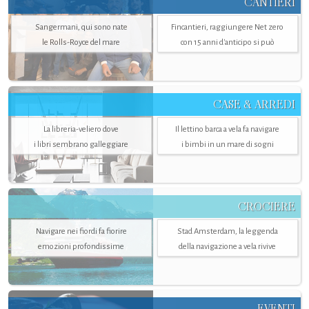
CANTIERI
Sangermani, qui sono nate
Fincantieri, raggiungere Net zero
le Rolls-Royce del mare
con 15 anni d'anticipo si può
CASE & ARREDI
La libreria-veliero dove
Il lettino barca a vela fa navigare
i libri sembrano galleggiare
i bimbi in un mare di sogni
CROCIERE
Navigare nei fiordi fa fiorire
Stad Amsterdam, la leggenda
emozioni profondissime
della navigazione a vela rivive
EVENTI