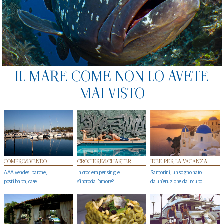
IL MARE COME NON LO AVETE
MAI VISTO
COMPRO&VENDO
CROCIERE&CHARTER
IDEE PER LA VACANZA
AAA vendesi barche,
In crociera per single
Santorini, un sogno nato
posti barca, case…
s'incrocia l’amore?
da un’eruzione da incubo