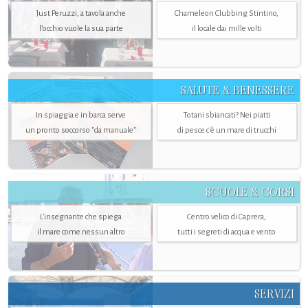
Just Peruzzi, a tavola anche
Chameleon Clubbing Stintino,
l’occhio vuole la sua parte
il locale dai mille volti
SALUTE & BENESSERE
In spiaggia e in barca serve
Totani sbiancati? Nei piatti
un pronto soccorso "da manuale"
di pesce c'è un mare di trucchi
SCUOLE & CORSI
L'insegnante che spiega
Centro velico di Caprera,
il mare come nessun altro
tutti i segreti di acqua e vento
SERVIZI