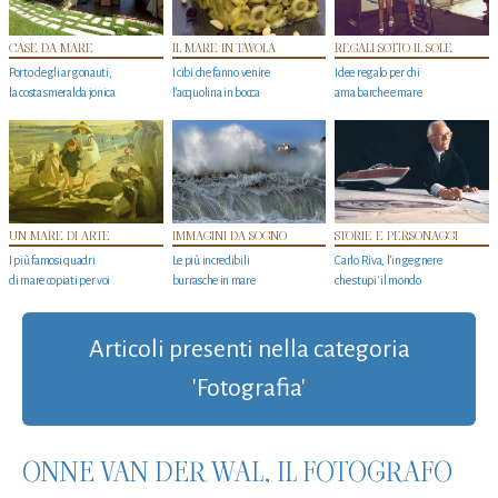
CASE DA MARE
IL MARE IN TAVOLA
REGALI SOTTO IL SOLE
Porto degli argonauti,
I cibi che fanno venire
Idee regalo per chi
la costa smeralda jonica
l’acquolina in bocca
ama barche e mare
UN MARE DI ARTE
IMMAGINI DA SOGNO
STORIE E PERSONAGGI
I più famosi quadri
Le più incredibili
Carlo Riva, l’ingegnere
di mare copiati per voi
burrasche in mare
che stupi' il mondo
Articoli presenti nella categoria
'Fotografia'
ONNE VAN DER WAL, IL FOTOGRAFO