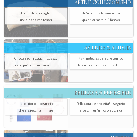
ARTE E COLLEZIONISMO
I denti di capodoglio
Un’autentica falsaria copia
incisi sono veri tesori
i quadri di mare più famosi
AZIENDE & ATTIVITÀ
Gli accessori nautici indossati
Navimeteo, sapere che tempo
dalle più belle imbarcazioni
farà in mare conta ancora di più
BELLEZZA & BENESSERE
Il laboratorio di cosmetici
Pelle dorata e protetta? Il segreto
che si specchia in mare
si cela in un’antica pietra Inca