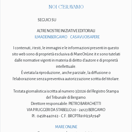
NOI C'ERAVAMO
SEGUICI SU
ALTRE NOSTRE INIZIATIVE EDITORIALI
ILMADEINBERGAMO
CASAVUOISAPERE
I contenuti, i testi, le immagini e le informazioni presenti in questo
sito web sono di proprietà esclusiva di MareOnLine.it e sono tutelati
dalle normative vigenti in materia di diritto d'autore e di proprietà
intellettuale.
È vietata la riproduzione, anche parziale, la diffusione o
l'elaborazione senza preventiva autorizzazione scritta del titolare.
Testata giornalistica iscritta al numero 3/2026 del Registro Stampa
del Tribunale di Bergamo.
Direttore responsabile: PIETRO BARACHETTI
VIA P. RUGGERI DA STABELLO 20 - 24123 BERGAMO
P.I.: 04581440163 - C.F.: BRCPTR61H23A794P
MARE ONLINE