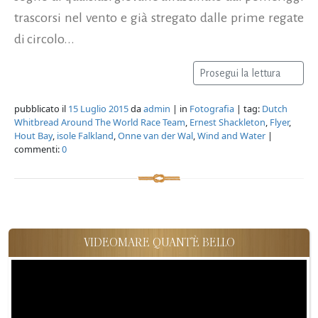
trascorsi nel vento e già stregato dalle prime regate
di circolo...
Prosegui la lettura
pubblicato il
15 Luglio 2015
da
admin
| in
Fotografia
| tag:
Dutch
Whitbread Around The World Race Team
,
Ernest Shackleton
,
Flyer
,
Hout Bay
,
isole Falkland
,
Onne van der Wal
,
Wind and Water
|
commenti:
0
VIDEOMARE QUANT'È BELLO