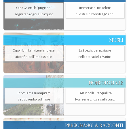
Capo Galera, la "prigione"
Immersioni nei relitti:
sognata da ogni subacqueo
questa è profonda 150 anni
MUSEI
Capo Horn fa rivivere imprese
La Spezia. per navigare
ai confini dell’impossibile
nella storia della Marina
NONSOLOMARE
Per chi ama arrampicare
Il Mare della Tranquillità?
a strapiombo sul mare
Non serve andare sulla Luna
PERSONAGGI & RACCONTI