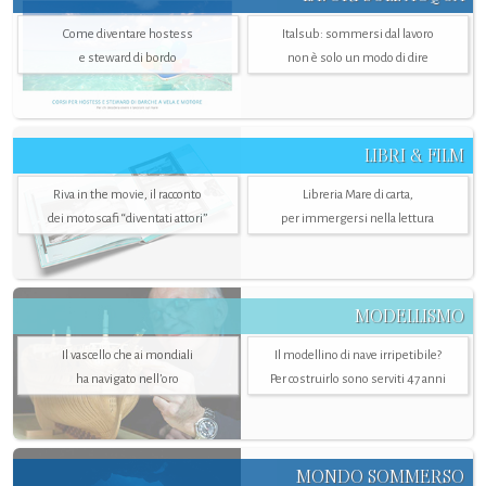
Come diventare hostess
Italsub: sommersi dal lavoro
e steward di bordo
non è solo un modo di dire
LIBRI & FILM
Riva in the movie, il racconto
Libreria Mare di carta,
dei motoscafi “diventati attori”
per immergersi nella lettura
MODELLISMO
Il vascello che ai mondiali
Il modellino di nave irripetibile?
ha navigato nell’oro
Per costruirlo sono serviti 47 anni
MONDO SOMMERSO