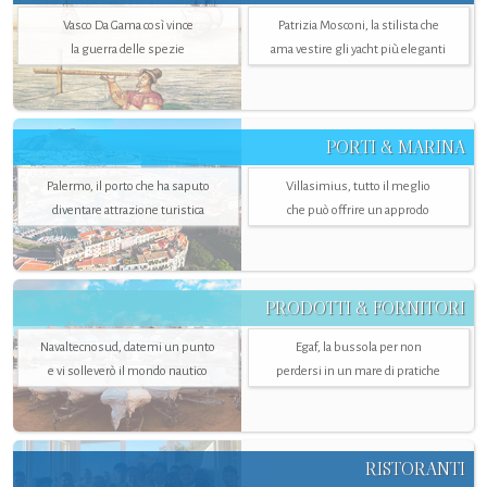
Vasco Da Gama così vince
Patrizia Mosconi, la stilista che
la guerra delle spezie
ama vestire gli yacht più eleganti
PORTI & MARINA
Palermo, il porto che ha saputo
Villasimius, tutto il meglio
diventare attrazione turistica
che può offrire un approdo
PRODOTTI & FORNITORI
Navaltecnosud, datemi un punto
Egaf, la bussola per non
e vi solleverò il mondo nautico
perdersi in un mare di pratiche
RISTORANTI