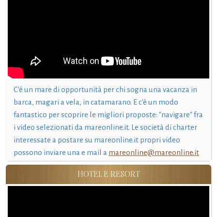
C'è un mare di opportunità per chi sogna una vacanza in
barca, magari a vela, in catamarano. E c'è un modo
fantastico per scoprire le migliori proposte: "navigare" fra
i video selezionati da mareonline.it. Le società di charter
interessate a postare su mareonline.it propri video
possono inviare una e mail a
mareonline@mareonline.it
HOTEL E RESORT