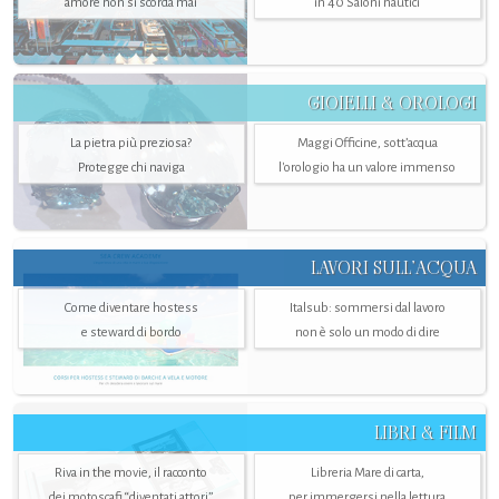
amore non si scorda mai
in 40 Saloni nautici
GIOIELLI & OROLOGI
La pietra più preziosa?
Maggi Officine, sott’acqua
Protegge chi naviga
l'orologio ha un valore immenso
LAVORI SULL’ACQUA
Come diventare hostess
Italsub: sommersi dal lavoro
e steward di bordo
non è solo un modo di dire
LIBRI & FILM
Riva in the movie, il racconto
Libreria Mare di carta,
dei motoscafi “diventati attori”
per immergersi nella lettura