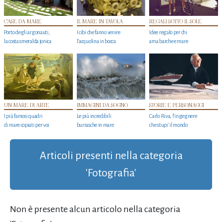
CASE DA MARE
IL MARE IN TAVOLA
REGALI SOTTO IL SOLE
Porto degli argonauti,
I cibi che fanno venire
Idee regalo per chi
la costa smeralda jonica
l’acquolina in bocca
ama barche e mare
UN MARE DI ARTE
IMMAGINI DA SOGNO
STORIE E PERSONAGGI
I più famosi quadri
Le più incredibili
Carlo Riva, l’ingegnere
di mare copiati per voi
burrasche in mare
che stupi' il mondo
Articoli presenti nella categoria
'Fotografia'
Non è presente alcun articolo nella categoria