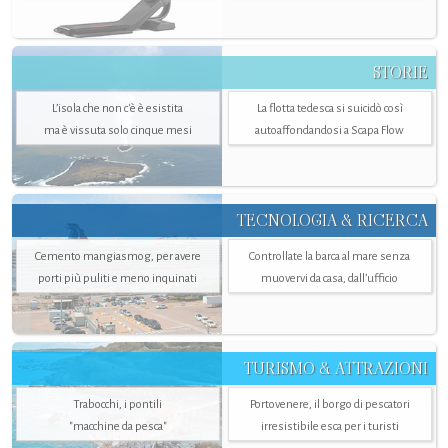
STORIE
L’isola che non c'è è esistita
La flotta tedesca si suicidò così
ma è vissuta solo cinque mesi
autoaffondandosi a Scapa Flow
TECNOLOGIA & RICERCA
Cemento mangiasmog, per avere
Controllate la barca al mare senza
porti più puliti e meno inquinati
muovervi da casa, dall’ufficio
TURISMO & ATTRAZIONI
Trabocchi, i pontili
Portovenere, il borgo di pescatori
"macchine da pesca"
irresistibile esca per i turisti