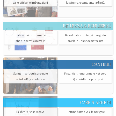
dalle più belle imbarcazioni
farà in mare conta ancora di più
BELLEZZA & BENESSERE
Il laboratorio di cosmetici
Pelle dorata e protetta? Il segreto
che si specchia in mare
si cela in un’antica pietra Inca
CANTIERI
Sangermani, qui sono nate
Fincantieri, raggiungere Net zero
le Rolls-Royce del mare
con 15 anni d'anticipo si può
CASE & ARREDI
La libreria-veliero dove
Il lettino barca a vela fa navigare