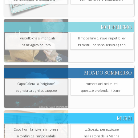
MODELLISMO
Il vascello che ai mondiali
Il modellino di nave irripetibile?
ha navigato nell’oro
Per costruirlo sono serviti 47 anni
MONDO SOMMERSO
Capo Galera, la "prigione"
Immersioni nei relitti:
sognata da ogni subacqueo
questa è profonda 150 anni
MUSEI
Capo Horn fa rivivere imprese
La Spezia. per navigare
ai confini dell’impossibile
nella storia della Marina