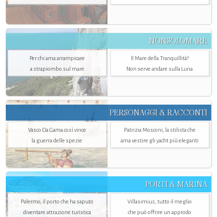
NONSOLOMARE
Per chi ama arrampicare
Il Mare della Tranquillità?
a strapiombo sul mare
Non serve andare sulla Luna
PERSONAGGI & RACCONTI
Vasco Da Gama così vince
Patrizia Mosconi, la stilista che
la guerra delle spezie
ama vestire gli yacht più eleganti
PORTI & MARINA
Palermo, il porto che ha saputo
Villasimius, tutto il meglio
diventare attrazione turistica
che può offrire un approdo