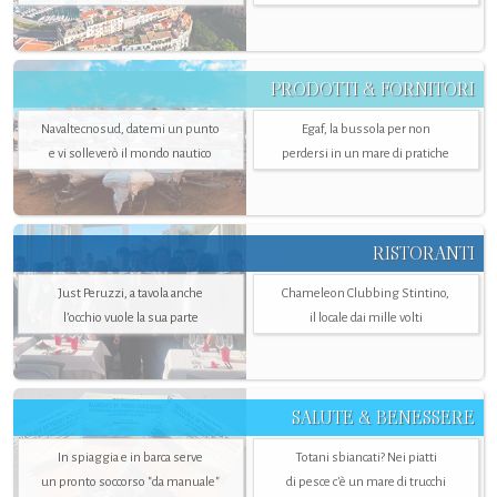
PRODOTTI & FORNITORI
Navaltecnosud, datemi un punto
Egaf, la bussola per non
e vi solleverò il mondo nautico
perdersi in un mare di pratiche
RISTORANTI
Just Peruzzi, a tavola anche
Chameleon Clubbing Stintino,
l’occhio vuole la sua parte
il locale dai mille volti
SALUTE & BENESSERE
In spiaggia e in barca serve
Totani sbiancati? Nei piatti
un pronto soccorso "da manuale"
di pesce c'è un mare di trucchi