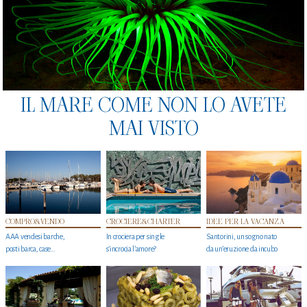
IL MARE COME NON LO AVETE
MAI VISTO
COMPRO&VENDO
CROCIERE&CHARTER
IDEE PER LA VACANZA
AAA vendesi barche,
In crociera per single
Santorini, un sogno nato
posti barca, case…
s'incrocia l’amore?
da un’eruzione da incubo