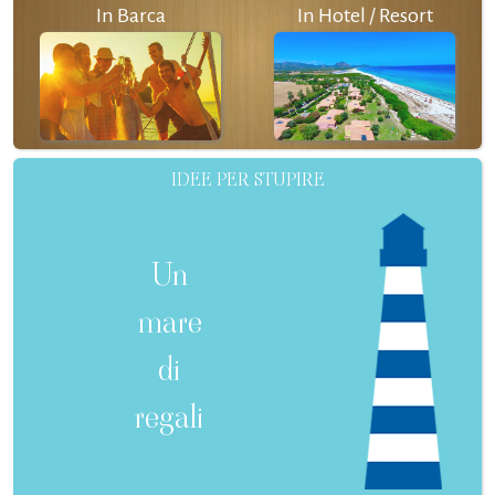
In Barca
In Hotel / Resort
IDEE PER STUPIRE
Un
mare
di
regali