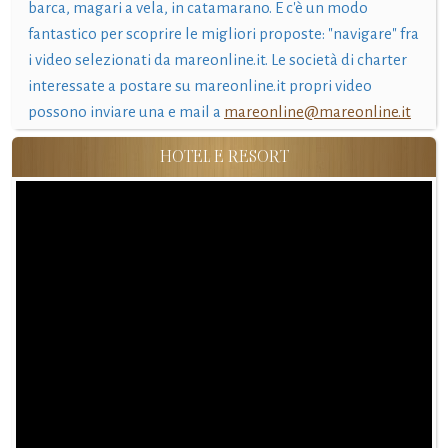
barca, magari a vela, in catamarano. E c'è un modo
fantastico per scoprire le migliori proposte: "navigare" fra
i video selezionati da mareonline.it. Le società di charter
interessate a postare su mareonline.it propri video
possono inviare una e mail a
mareonline@mareonline.it
HOTEL E RESORT