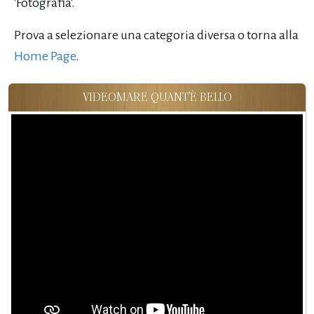
'Fotografia'.
Prova a selezionare una categoria diversa o torna alla
Home Page
.
VIDEOMARE QUANT'È BELLO