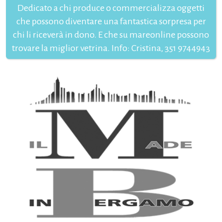
Dedicato a chi produce o commercializza oggetti
che possono diventare una fantastica sorpresa per
chi li riceverà in dono. E che su mareonline possono
trovare la miglior vetrina. Info: Cristina, 351 9744943