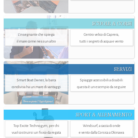
SCUOLE & CORSI
L'insegnante che spiega
Centro velico di Caprera,
il mare come nessun altro
tutti i segreti di acqua e vento
SERVIZI
Smart Boat Owner, la barca
Spiagge accessibili a disabili:
condivisa ha un mare di vantaggi
questa è un esempio da seguire
SPORT & ALLENAMENTO
Top Excite Technogym, per chi
Windsurf, a caccia di onde
vuol costruirsi un fisico da regata
e vento dalla Corsica a Okinawa