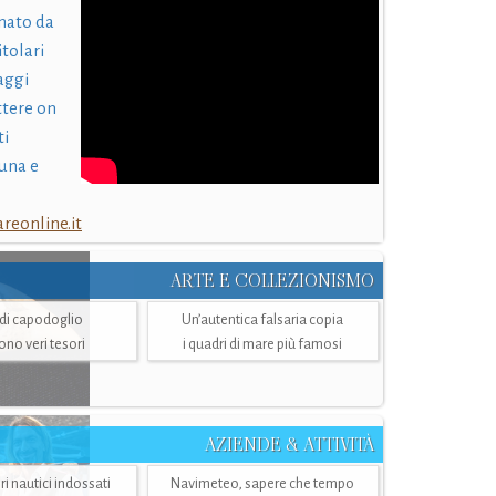
nato da
itolari
laggi
ttere on
ti
una e
eonline.it
ARTE E COLLEZIONISMO
i di capodoglio
Un’autentica falsaria copia
sono veri tesori
i quadri di mare più famosi
AZIENDE & ATTIVITÀ
ri nautici indossati
Navimeteo, sapere che tempo