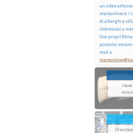
un video selezio
mareonline.it. I t
di alberghi e vil
interessati a me
line propri filma
possono inviare 
mail a
mareonline@mar
I dent
incisi 
Gli accesso