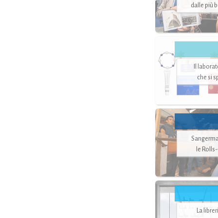
dalle più 
Il labora
che si 
Sangerman
le Rolls
La libre