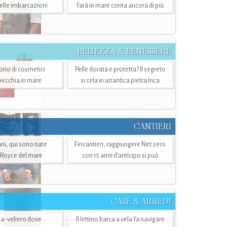
belle imbarcazioni
farà in mare conta ancora di più
BELLEZZA & BENESSERE
torio di cosmetici
Pelle dorata e protetta? Il segreto
specchia in mare
si cela in un’antica pietra Inca
CANTIERI
i, qui sono nate
Fincantieri, raggiungere Net zero
-Royce del mare
con 15 anni d'anticipo si può
CASE & ARREDI
ria-veliero dove
Il lettino barca a vela fa navigare