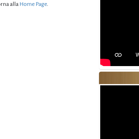
orna alla
Home Page
.