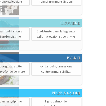
mbrano galleggiare
i bimbi in un mare di sogni
CROCIERE
i fiordi fa fiorire
Stad Amsterdam, la leggenda
i profondissime
della navigazione a vela rivive
EVENTI
dove gustare tutto
Fondali puliti, la missione
ù profondo del mare
contro un mare di rifiuti
FIERE & SALONI
 Canness, il primo
Il giro del mondo