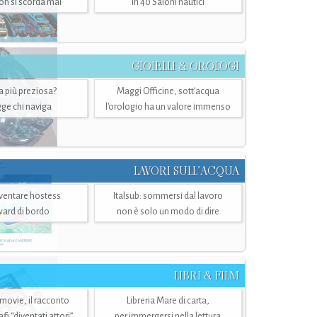
n si scorda mai
in 40 Saloni nautici
GIOIELLI & OROLOGI
ra più preziosa?
Maggi Officine, sott’acqua
ge chi naviga
l'orologio ha un valore immenso
LAVORI SULL’ACQUA
ventare hostess
Italsub: sommersi dal lavoro
ward di bordo
non è solo un modo di dire
LIBRI & FILM
 movie, il racconto
Libreria Mare di carta,
i “diventati attori”
per immergersi nella lettura