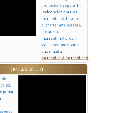
proposte: "navigare" fra
i video selezionati da
mareonline.it. Le società
di charter interessate a
postare su
mareonline.it propri
video possono inviare
una e mail a
mareonline@mareonline.it
HOTEL E RESORT
uole
acanza
 e prima
e
traverso