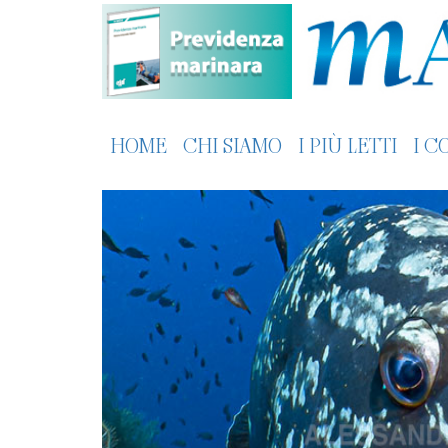
HOME
CHI SIAMO
I PIÙ LETTI
I C