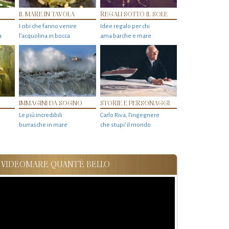
IL MARE IN TAVOLA
REGALI SOTTO IL SOLE
I cibi che fanno venire
Idee regalo per chi
a
l’acquolina in bocca
ama barche e mare
IMMAGINI DA SOGNO
STORIE E PERSONAGGI
Le più incredibili
Carlo Riva, l’ingegnere
burrasche in mare
che stupi' il mondo
VIDEOMARE QUANT'È BELLO