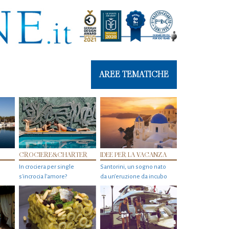
AREE TEMATICHE
CROCIERE&CHARTER
IDEE PER LA VACANZA
In crociera per single
Santorini, un sogno nato
s'incrocia l’amore?
da un’eruzione da incubo