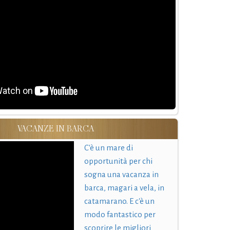
VACANZE IN BARCA
C'è un mare di
opportunità per chi
sogna una vacanza in
barca, magari a vela, in
catamarano. E c'è un
modo fantastico per
scoprire le migliori