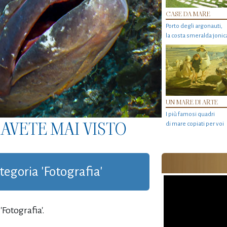
CASE DA MARE
Porto degli argonauti,
la costa smeralda jonic
UN MARE DI ARTE
I più famosi quadri
AVETE MAI VISTO
di mare copiati per voi
ategoria 'Fotografia'
Fotografia'.