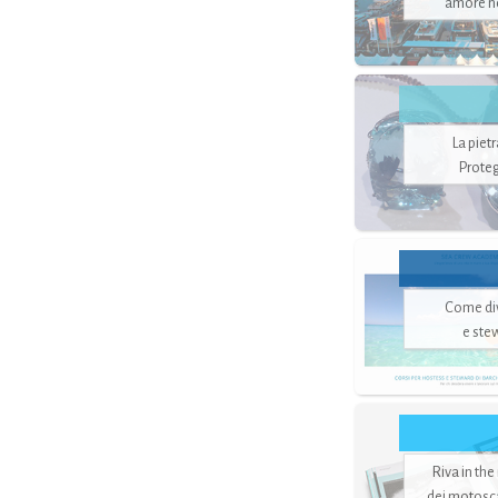
amore no
La piet
Proteg
Come di
e ste
Riva in the
dei motoscaf