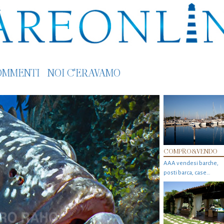
OMMENTI
NOI C'ERAVAMO
COMPRO&VENDO
AAA vendesi barche,
posti barca, case…