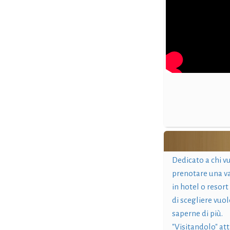
Dedicato a chi v
prenotare una v
in hotel o resort
di scegliere vuol
saperne di più.
"Visitandolo" at