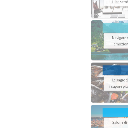
i libri se
Navigare ne
emozion
Le sagre 
il sapore pi
Salone di