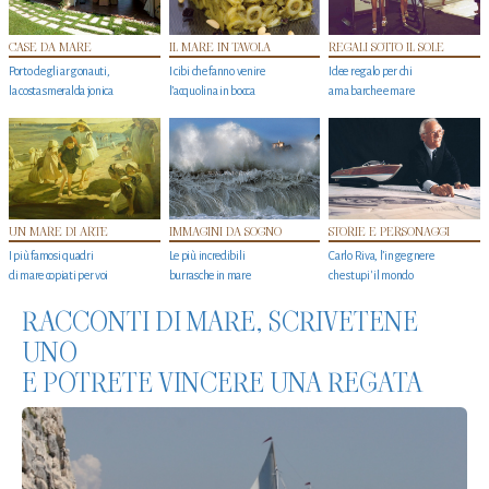
CASE DA MARE
IL MARE IN TAVOLA
REGALI SOTTO IL SOLE
Porto degli argonauti,
I cibi che fanno venire
Idee regalo per chi
la costa smeralda jonica
l’acquolina in bocca
ama barche e mare
UN MARE DI ARTE
IMMAGINI DA SOGNO
STORIE E PERSONAGGI
I più famosi quadri
Le più incredibili
Carlo Riva, l’ingegnere
di mare copiati per voi
burrasche in mare
che stupi' il mondo
RACCONTI DI MARE, SCRIVETENE
UNO
E POTRETE VINCERE UNA REGATA