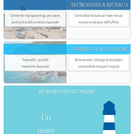
TECNOLOGIA & RICERCA
Cemento mangiasmog, per avere
Controllate la barca al mare senza
porti più puliti e meno inquinati
muovervi da casa, dall’ufficio
TURISMO & ATTRAZIONI
Trabocchi, i pontili
Portovenere, il borgo di pescatori
"macchine da pesca"
irresistibile esca per i turisti
MI MANDA MAREONLINE
Un
mare