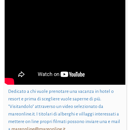
Dedicato a chi vuole prenotare una vacanza in hotel o
resort e prima di scegliere vuole saperne di più.
"Visitandolo" attraverso un video selezionato da
mareonline.it. I titolari di alberghi e villaggi interessati a
mettere on line propri filmati possono inviare una e mail
a
mareonline@mareonline.it