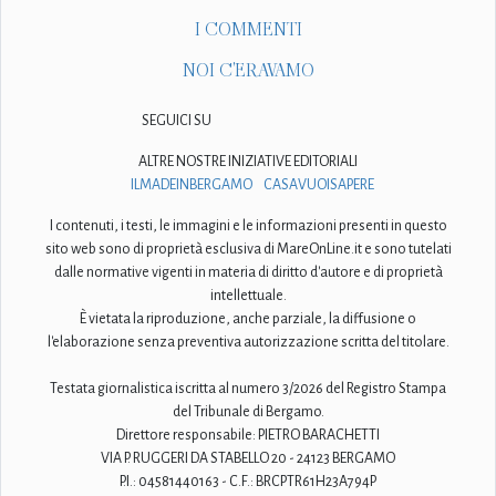
I COMMENTI
NOI C'ERAVAMO
SEGUICI SU
ALTRE NOSTRE INIZIATIVE EDITORIALI
ILMADEINBERGAMO
CASAVUOISAPERE
I contenuti, i testi, le immagini e le informazioni presenti in questo
sito web sono di proprietà esclusiva di MareOnLine.it e sono tutelati
dalle normative vigenti in materia di diritto d'autore e di proprietà
intellettuale.
È vietata la riproduzione, anche parziale, la diffusione o
l'elaborazione senza preventiva autorizzazione scritta del titolare.
Testata giornalistica iscritta al numero 3/2026 del Registro Stampa
del Tribunale di Bergamo.
Direttore responsabile: PIETRO BARACHETTI
VIA P. RUGGERI DA STABELLO 20 - 24123 BERGAMO
P.I.: 04581440163 - C.F.: BRCPTR61H23A794P