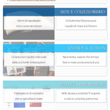
ARTE E COLLEZIONISMO
I denti di capodoglio
Un’autentica falsaria copia
incisi sono veri tesori
i quadri di mare più famosi
AZIENDE & ATTIVITÀ
Gli accessori nautici indossati
Navimeteo, sapere che tempo
dalle più belle imbarcazioni
farà in mare conta ancora di più
BELLEZZA & BENESSERE
Il laboratorio di cosmetici
Pelle dorata e protetta? Il segreto
che si specchia in mare
si cela in un’antica pietra Inca