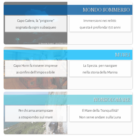
MONDO SOMMERSO
Capo Galera, la "prigione"
Immersioni nei relitti:
sognata da ogni subacqueo
questa è profonda 150 anni
MUSEI
Capo Horn fa rivivere imprese
La Spezia. per navigare
ai confini dell’impossibile
nella storia della Marina
NONSOLOMARE
Per chi ama arrampicare
Il Mare della Tranquillità?
a strapiombo sul mare
Non serve andare sulla Luna