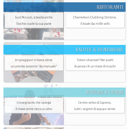
RISTORANTI
Just Peruzzi, a tavola anche
Chameleon Clubbing Stintino,
l’occhio vuole la sua parte
il locale dai mille volti
SALUTE & BENESSERE
In spiaggia e in barca serve
Totani sbiancati? Nei piatti
un pronto soccorso "da manuale"
di pesce c'è un mare di trucchi
SCUOLE & CORSI
L'insegnante che spiega
Centro velico di Caprera,
il mare come nessun altro
tutti i segreti di acqua e vento