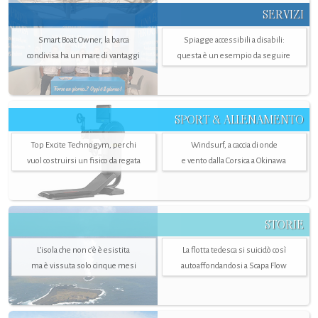
SERVIZI
Smart Boat Owner, la barca
Spiagge accessibili a disabili:
condivisa ha un mare di vantaggi
questa è un esempio da seguire
SPORT & ALLENAMENTO
Top Excite Technogym, per chi
Windsurf, a caccia di onde
vuol costruirsi un fisico da regata
e vento dalla Corsica a Okinawa
STORIE
L’isola che non c'è è esistita
La flotta tedesca si suicidò così
ma è vissuta solo cinque mesi
autoaffondandosi a Scapa Flow