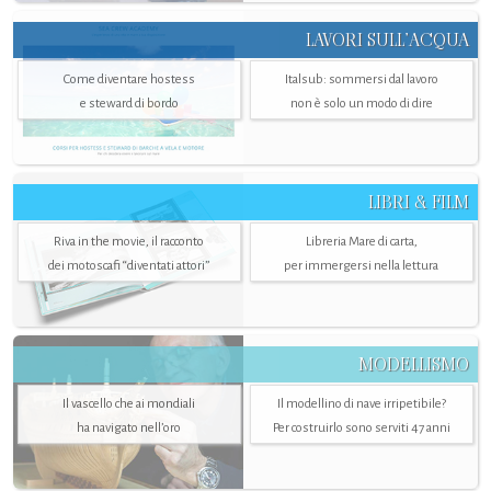
LAVORI SULL’ACQUA
Come diventare hostess
Italsub: sommersi dal lavoro
e steward di bordo
non è solo un modo di dire
LIBRI & FILM
Riva in the movie, il racconto
Libreria Mare di carta,
dei motoscafi “diventati attori”
per immergersi nella lettura
MODELLISMO
Il vascello che ai mondiali
Il modellino di nave irripetibile?
ha navigato nell’oro
Per costruirlo sono serviti 47 anni