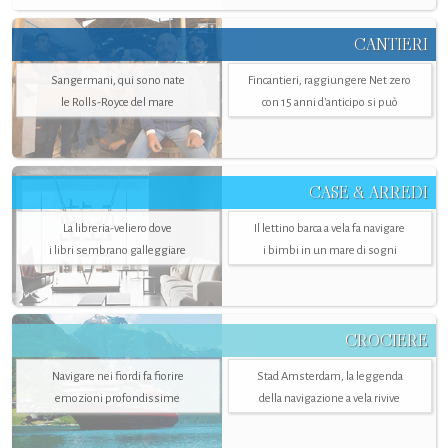
CANTIERI
Sangermani, qui sono nate
Fincantieri, raggiungere Net zero
le Rolls-Royce del mare
con 15 anni d'anticipo si può
CASE & ARREDI
La libreria-veliero dove
Il lettino barca a vela fa navigare
i libri sembrano galleggiare
i bimbi in un mare di sogni
CROCIERE
Navigare nei fiordi fa fiorire
Stad Amsterdam, la leggenda
emozioni profondissime
della navigazione a vela rivive