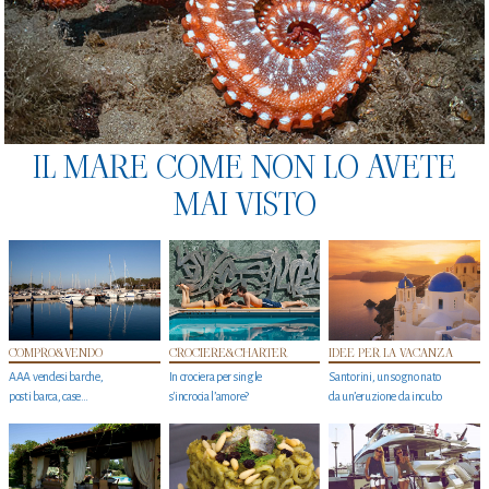
IL MARE COME NON LO AVETE
MAI VISTO
COMPRO&VENDO
CROCIERE&CHARTER
IDEE PER LA VACANZA
AAA vendesi barche,
In crociera per single
Santorini, un sogno nato
posti barca, case…
s'incrocia l’amore?
da un’eruzione da incubo