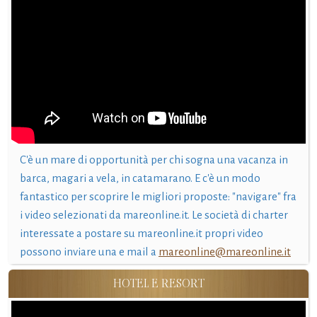
C'è un mare di opportunità per chi sogna una vacanza in
barca, magari a vela, in catamarano. E c'è un modo
fantastico per scoprire le migliori proposte: "navigare" fra
i video selezionati da mareonline.it. Le società di charter
interessate a postare su mareonline.it propri video
possono inviare una e mail a
mareonline@mareonline.it
HOTEL E RESORT