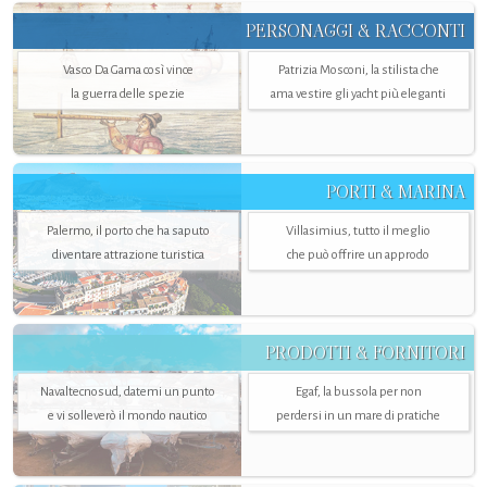
PERSONAGGI & RACCONTI
Vasco Da Gama così vince
Patrizia Mosconi, la stilista che
la guerra delle spezie
ama vestire gli yacht più eleganti
PORTI & MARINA
Palermo, il porto che ha saputo
Villasimius, tutto il meglio
diventare attrazione turistica
che può offrire un approdo
PRODOTTI & FORNITORI
Navaltecnosud, datemi un punto
Egaf, la bussola per non
e vi solleverò il mondo nautico
perdersi in un mare di pratiche