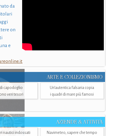
nato da
itolari
laggi
ttere on
ti
una e
eonline.it
ARTE E COLLEZIONISMO
i di capodoglio
Un’autentica falsaria copia
sono veri tesori
i quadri di mare più famosi
AZIENDE & ATTIVITÀ
ri nautici indossati
Navimeteo, sapere che tempo