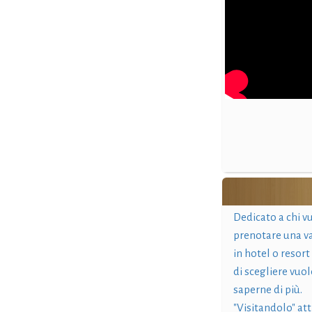
Dedicato a chi v
prenotare una v
in hotel o resort
di scegliere vuol
saperne di più.
"Visitandolo" at