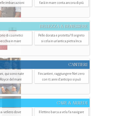
belle imbarcazioni
farà in mare conta ancora di più
BELLEZZA & BENESSERE
torio di cosmetici
Pelle dorata e protetta? Il segreto
specchia in mare
si cela in un’antica pietra Inca
CANTIERI
i, qui sono nate
Fincantieri, raggiungere Net zero
-Royce del mare
con 15 anni d'anticipo si può
CASE & ARREDI
ria-veliero dove
Il lettino barca a vela fa navigare