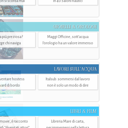
n si scorda mai
in 40 Saloni nautici
GIOIELLI & OROLOGI
ra più preziosa?
Maggi Officine, sott’acqua
ge chi naviga
l'orologio ha un valore immenso
LAVORI SULL’ACQUA
ventare hostess
Italsub: sommersi dal lavoro
ward di bordo
non è solo un modo di dire
LIBRI & FILM
 movie, il racconto
Libreria Mare di carta,
i “diventati attori”
per immergersi nella lettura