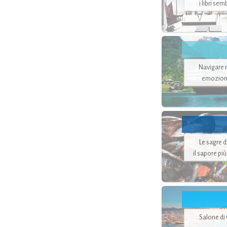
i libri se
Navigare ne
emozion
Le sagre 
il sapore pi
Salone di