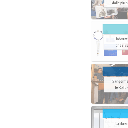
dalle più 
Il labora
che si 
Sangerman
le Rolls
La libre