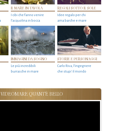
IL MARE IN TAVOLA
REGALI SOTTO IL SOLE
I cibi che fanno venire
Idee regalo per chi
a
l’acquolina in bocca
ama barche e mare
IMMAGINI DA SOGNO
STORIE E PERSONAGGI
Le più incredibili
Carlo Riva, l’ingegnere
burrasche in mare
che stupi' il mondo
VIDEOMARE QUANT'È BELLO