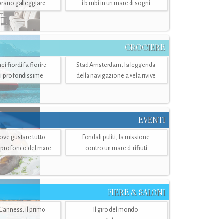
mbrano galleggiare
i bimbi in un mare di sogni
CROCIERE
i fiordi fa fiorire
Stad Amsterdam, la leggenda
i profondissime
della navigazione a vela rivive
EVENTI
dove gustare tutto
Fondali puliti, la missione
ù profondo del mare
contro un mare di rifiuti
FIERE & SALONI
 Canness, il primo
Il giro del mondo