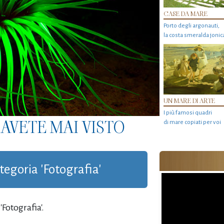
CASE DA MARE
Porto degli argonauti,
la costa smeralda jonic
UN MARE DI ARTE
I più famosi quadri
AVETE MAI VISTO
di mare copiati per voi
ategoria 'Fotografia'
Fotografia'.