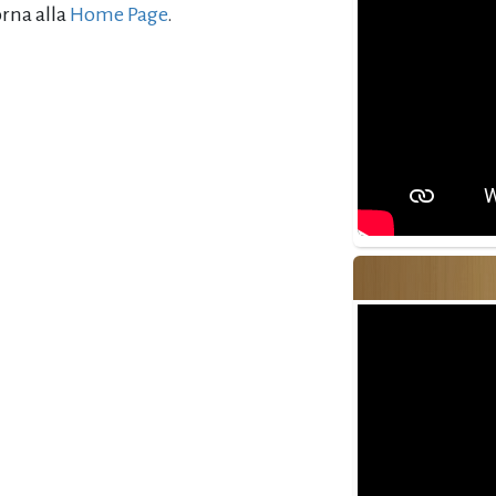
orna alla
Home Page
.