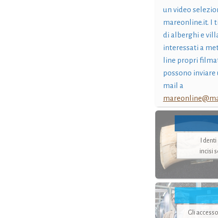
un video selezio
mareonline.it. I t
di alberghi e vil
interessati a me
line propri filma
possono inviare 
mail a
mareonline@mar
I dent
incisi 
Gli accesso