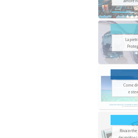
amore no
La piet
Proteg
Come di
e ste
Riva in the
dei motoscaf