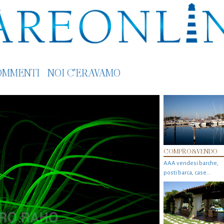
OMMENTI
NOI C'ERAVAMO
COMPRO&VENDO
AAA vendesi barche,
posti barca, case…