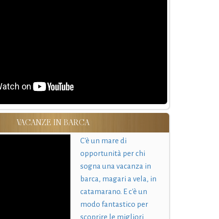
VACANZE IN BARCA
C'è un mare di
opportunità per chi
sogna una vacanza in
barca, magari a vela, in
catamarano. E c'è un
modo fantastico per
scoprire le migliori