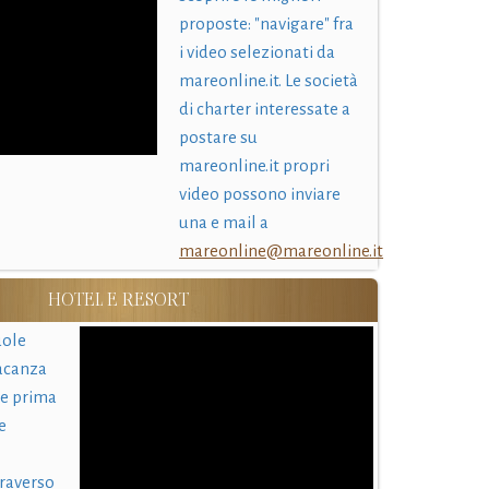
proposte: "navigare" fra
i video selezionati da
mareonline.it. Le società
di charter interessate a
postare su
mareonline.it propri
video possono inviare
una e mail a
mareonline@mareonline.it
HOTEL E RESORT
uole
acanza
 e prima
e
traverso