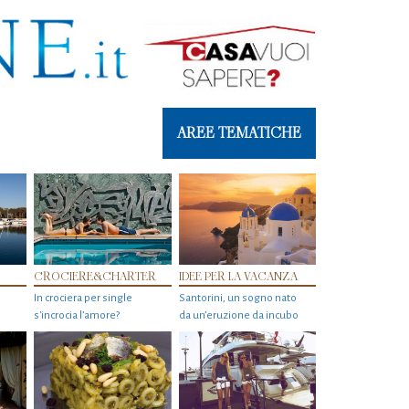
AREE TEMATICHE
CROCIERE&CHARTER
IDEE PER LA VACANZA
In crociera per single
Santorini, un sogno nato
s'incrocia l’amore?
da un’eruzione da incubo