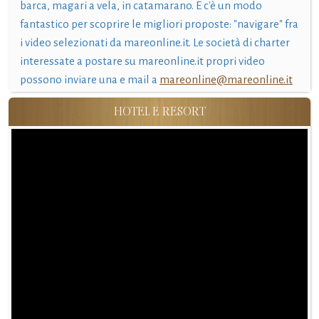
barca, magari a vela, in catamarano. E c'è un modo
fantastico per scoprire le migliori proposte: "navigare" fra
i video selezionati da mareonline.it. Le società di charter
interessate a postare su mareonline.it propri video
possono inviare una e mail a
mareonline@mareonline.it
HOTEL E RESORT