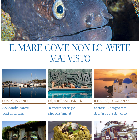
IL MARE COME NON LO AVETE
MAI VISTO
COMPRO&VENDO
CROCIERE&CHARTER
IDEE PER LA VACANZA
AAA vendesi barche,
In crociera per single
Santorini, un sogno nato
posti barca, case…
s'incrocia l’amore?
da un’eruzione da incubo