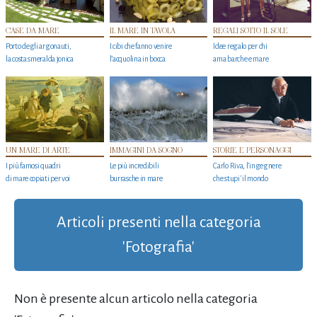
CASE DA MARE
IL MARE IN TAVOLA
REGALI SOTTO IL SOLE
Porto degli argonauti,
I cibi che fanno venire
Idee regalo per chi
la costa smeralda jonica
l’acquolina in bocca
ama barche e mare
UN MARE DI ARTE
IMMAGINI DA SOGNO
STORIE E PERSONAGGI
I più famosi quadri
Le più incredibili
Carlo Riva, l’ingegnere
di mare copiati per voi
burrasche in mare
che stupi' il mondo
Articoli presenti nella categoria
'Fotografia'
Non è presente alcun articolo nella categoria