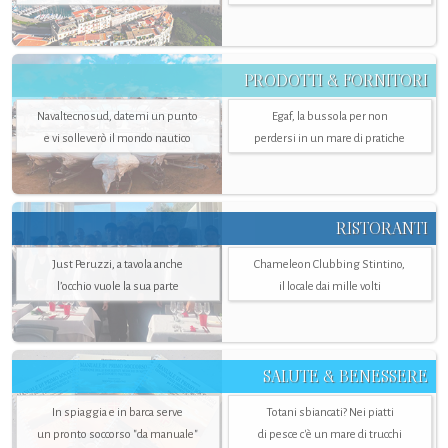
PRODOTTI & FORNITORI
Navaltecnosud, datemi un punto
Egaf, la bussola per non
e vi solleverò il mondo nautico
perdersi in un mare di pratiche
RISTORANTI
Just Peruzzi, a tavola anche
Chameleon Clubbing Stintino,
l’occhio vuole la sua parte
il locale dai mille volti
SALUTE & BENESSERE
In spiaggia e in barca serve
Totani sbiancati? Nei piatti
un pronto soccorso "da manuale"
di pesce c'è un mare di trucchi