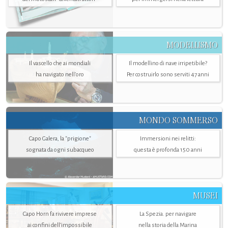
MODELLISMO
Il vascello che ai mondiali
Il modellino di nave irripetibile?
ha navigato nell’oro
Per costruirlo sono serviti 47 anni
MONDO SOMMERSO
Capo Galera, la "prigione"
Immersioni nei relitti:
sognata da ogni subacqueo
questa è profonda 150 anni
MUSEI
Capo Horn fa rivivere imprese
La Spezia. per navigare
ai confini dell’impossibile
nella storia della Marina