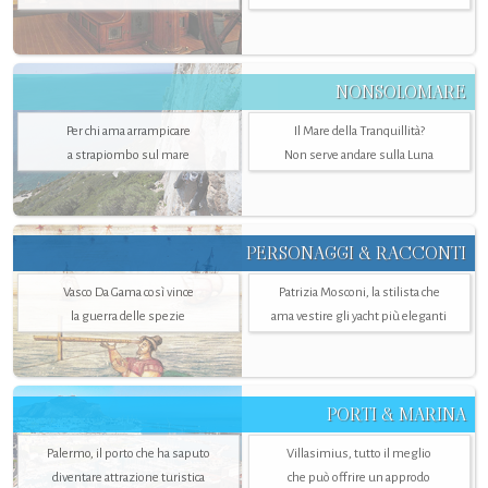
NONSOLOMARE
Per chi ama arrampicare
Il Mare della Tranquillità?
a strapiombo sul mare
Non serve andare sulla Luna
PERSONAGGI & RACCONTI
Vasco Da Gama così vince
Patrizia Mosconi, la stilista che
la guerra delle spezie
ama vestire gli yacht più eleganti
PORTI & MARINA
Palermo, il porto che ha saputo
Villasimius, tutto il meglio
diventare attrazione turistica
che può offrire un approdo