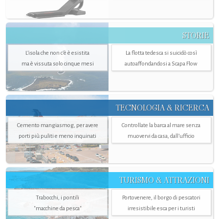
STORIE
L’isola che non c'è è esistita
La flotta tedesca si suicidò così
ma è vissuta solo cinque mesi
autoaffondandosi a Scapa Flow
TECNOLOGIA & RICERCA
Cemento mangiasmog, per avere
Controllate la barca al mare senza
porti più puliti e meno inquinati
muovervi da casa, dall’ufficio
TURISMO & ATTRAZIONI
Trabocchi, i pontili
Portovenere, il borgo di pescatori
"macchine da pesca"
irresistibile esca per i turisti