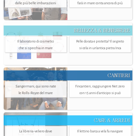
dalle più belle imbarcazioni
farà in mare conta ancora di più
BELLEZZA & BENESSERE
Il laboratorio di cosmetici
Pelle dorata e protetta? Il segreto
che si specchia in mare
si cela in un’antica pietra Inca
CANTIERI
Sangermani, qui sono nate
Fincantieri, raggiungere Net zero
le Rolls-Royce del mare
con 15 anni d'anticipo si può
CASE & ARREDI
La libreria-veliero dove
Il lettino barca a vela fa navigare