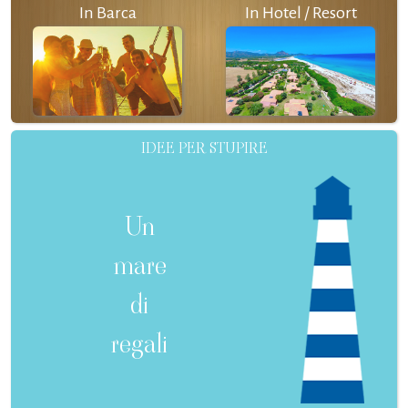
In Barca
In Hotel / Resort
IDEE PER STUPIRE
Un
mare
di
regali