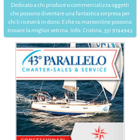
Dedicato a chi produce o commercializza oggetti
che possono diventare una fantastica sorpresa per
chi li riceverà in dono. E che su mareonline possono
trovare la miglior vetrina. Info: Cristina, 351 9744943