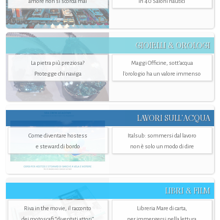
amore non si scorda mai
in 40 Saloni nautici
GIOIELLI & OROLOGI
La pietra più preziosa?
Maggi Officine, sott’acqua
Protegge chi naviga
l'orologio ha un valore immenso
LAVORI SULL’ACQUA
Come diventare hostess
Italsub: sommersi dal lavoro
e steward di bordo
non è solo un modo di dire
LIBRI & FILM
Riva in the movie, il racconto
Libreria Mare di carta,
dei motoscafi “diventati attori”
per immergersi nella lettura