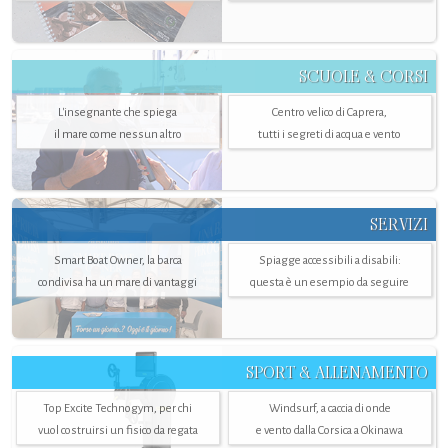
SCUOLE & CORSI
L'insegnante che spiega
Centro velico di Caprera,
il mare come nessun altro
tutti i segreti di acqua e vento
SERVIZI
Smart Boat Owner, la barca
Spiagge accessibili a disabili:
condivisa ha un mare di vantaggi
questa è un esempio da seguire
SPORT & ALLENAMENTO
Top Excite Technogym, per chi
Windsurf, a caccia di onde
vuol costruirsi un fisico da regata
e vento dalla Corsica a Okinawa