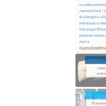
un video selezio
mareonline.it. I t
di alberghi e vil
interessati a me
line propri filma
possono inviare 
mail a
mareonline@mar
I dent
incisi 
Gli accesso