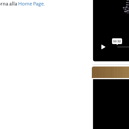
orna alla
Home Page
.