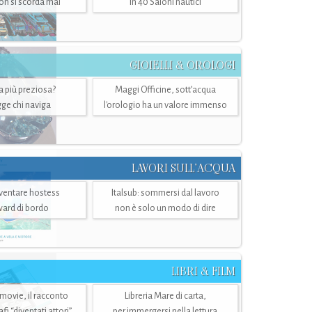
n si scorda mai
in 40 Saloni nautici
GIOIELLI & OROLOGI
ra più preziosa?
Maggi Officine, sott’acqua
ge chi naviga
l'orologio ha un valore immenso
LAVORI SULL’ACQUA
ventare hostess
Italsub: sommersi dal lavoro
ward di bordo
non è solo un modo di dire
LIBRI & FILM
 movie, il racconto
Libreria Mare di carta,
i “diventati attori”
per immergersi nella lettura