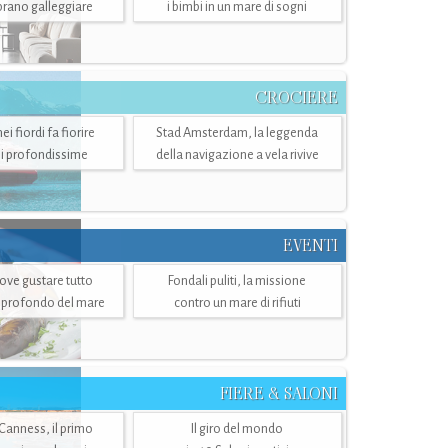
mbrano galleggiare
i bimbi in un mare di sogni
CROCIERE
i fiordi fa fiorire
Stad Amsterdam, la leggenda
i profondissime
della navigazione a vela rivive
EVENTI
dove gustare tutto
Fondali puliti, la missione
ù profondo del mare
contro un mare di rifiuti
FIERE & SALONI
 Canness, il primo
Il giro del mondo