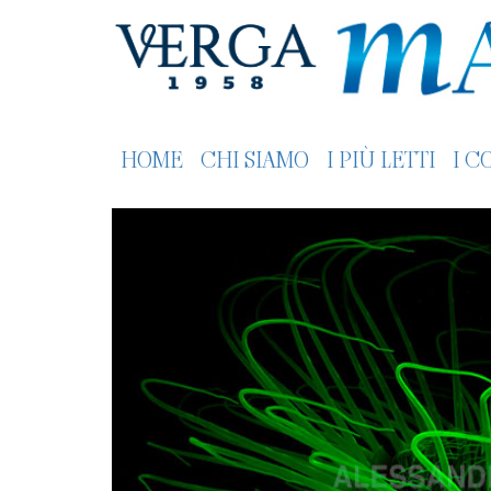
HOME
CHI SIAMO
I PIÙ LETTI
I C