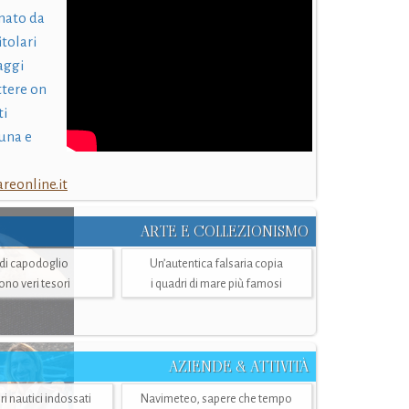
nato da
itolari
laggi
ttere on
ti
una e
eonline.it
ARTE E COLLEZIONISMO
i di capodoglio
Un’autentica falsaria copia
sono veri tesori
i quadri di mare più famosi
AZIENDE & ATTIVITÀ
ri nautici indossati
Navimeteo, sapere che tempo