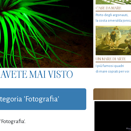
CASE DA MARE
Porto degli argonauti,
la costa smeralda jonic
UN MARE DI ARTE
I più famosi quadri
AVETE MAI VISTO
di mare copiati per voi
ategoria 'Fotografia'
Fotografia'.