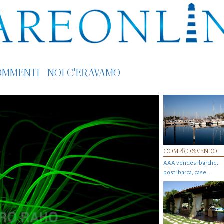
OMMENTI
NOI C'ERAVAMO
COMPRO&VENDO
AAA vendesi barche,
posti barca, case…