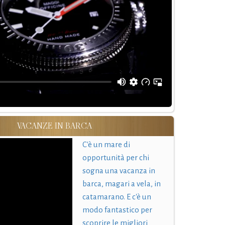
VACANZE IN BARCA
C'è un mare di
opportunità per chi
sogna una vacanza in
barca, magari a vela, in
catamarano. E c'è un
modo fantastico per
scoprire le migliori