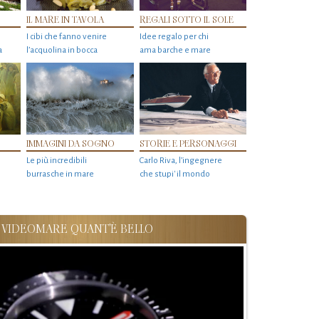
IL MARE IN TAVOLA
REGALI SOTTO IL SOLE
I cibi che fanno venire
Idee regalo per chi
a
l’acquolina in bocca
ama barche e mare
IMMAGINI DA SOGNO
STORIE E PERSONAGGI
Le più incredibili
Carlo Riva, l’ingegnere
burrasche in mare
che stupi' il mondo
VIDEOMARE QUANT'È BELLO