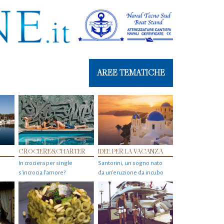
AREE TEMATICHE
CROCIERE&CHARTER
IDEE PER LA VACANZA
In crociera per single
Santorini, un sogno nato
s'incrocia l’amore?
da un’eruzione da incubo