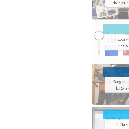
dalle più 
Il labora
che si 
Sangerman
le Rolls
La libre