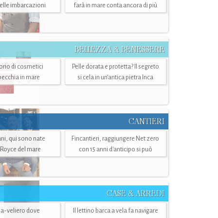
belle imbarcazioni
farà in mare conta ancora di più
BELLEZZA & BENESSERE
torio di cosmetici
Pelle dorata e protetta? Il segreto
specchia in mare
si cela in un’antica pietra Inca
CANTIERI
i, qui sono nate
Fincantieri, raggiungere Net zero
-Royce del mare
con 15 anni d'anticipo si può
CASE & ARREDI
ria-veliero dove
Il lettino barca a vela fa navigare