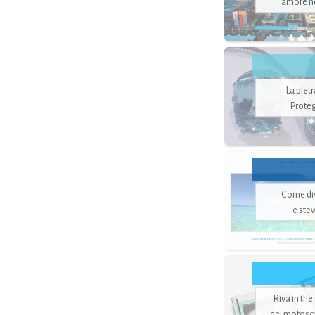
amore no
La piet
Proteg
Come di
e ste
Riva in the
dei motoscaf