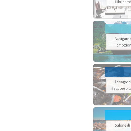
i libri se
Navigare ne
emozion
Le sagre 
il sapore pi
Salone di