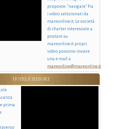
proposte: "navigare" fra
i video selezionati da
mareonline.it. Le società
di charter interessate a
postare su
mareonline.it propri
video possono inviare
una e mail a
mareonline@mareonline.it
HOTEL E RESORT
uole
acanza
 e prima
e
traverso