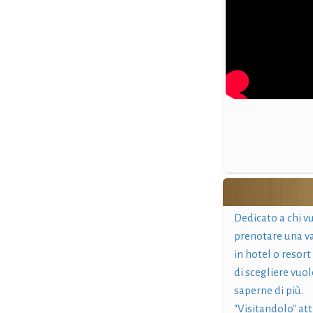
Dedicato a chi v
prenotare una v
in hotel o resort
di scegliere vuol
saperne di più.
"Visitandolo" at