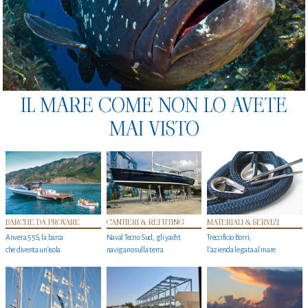
IL MARE COME NON LO AVETE
MAI VISTO
BARCHE DA PROVARE
CANTIERI & REFITTING
MATERIALI & SERVIZI
Anvera 55S, la barca
Naval Tecno Sud, gli yacht
Treccificio Borri,
che diventa un'isola
navigano sulla terra
l'azienda legata al mare