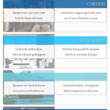
CANTIERI
Sangermani, qui sono nate
Fincantieri, raggiungere Net zero
le Rolls-Royce del mare
con 15 anni d'anticipo si può
CASE & ARREDI
La libreria-veliero dove
Il lettino barca a vela fa navigare
i libri sembrano galleggiare
i bimbi in un mare di sogni
CROCIERE
Navigare nei fiordi fa fiorire
Stad Amsterdam, la leggenda
emozioni profondissime
della navigazione a vela rivive