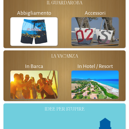
IL GUARDAROBA
Abbigliamento
Accessori
LA VACANZA
In Barca
In Hotel / Resort
IDEE PER STUPIRE