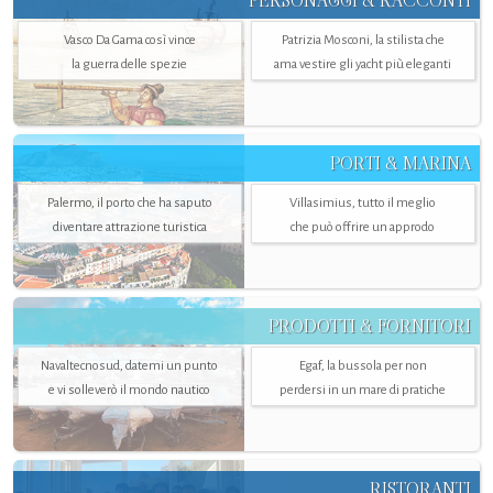
PERSONAGGI & RACCONTI
Vasco Da Gama così vince
Patrizia Mosconi, la stilista che
la guerra delle spezie
ama vestire gli yacht più eleganti
PORTI & MARINA
Palermo, il porto che ha saputo
Villasimius, tutto il meglio
diventare attrazione turistica
che può offrire un approdo
PRODOTTI & FORNITORI
Navaltecnosud, datemi un punto
Egaf, la bussola per non
e vi solleverò il mondo nautico
perdersi in un mare di pratiche
RISTORANTI