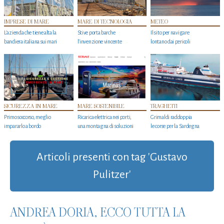
IMPRESE DI MARE
MARE DI TECNOLOGIA
METEO
L'azienda che tiene alta la
Stive porta barche
Il sito per navigare
bandiera italiana sui mari
l'invenzione vincente
lontano dai pericoli
SICUREZZA IN MARE
MARE SOSTENIBILE
TRAGHETTI
Primo soccorso, meglio
Ricarica elettrica nei porti,
Grimaldi raddoppia
impararlo a bordo
una montagna di soluzioni
le corse per la Sardegna
Articoli presenti con tag 'Gustavo
Pulitzer'
ANDREA DORIA, ECCO TUTTA LA