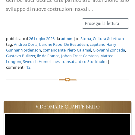
sviluppo di nuove costruzioni navali...
Prosegui la lettura
pubblicato il
26 Luglio 2026
da
admin
| in
Storia, Cultura & Lettura
|
tag:
Andrea Doria
,
barone Raoul De Beaudèan
,
capitano Harry
Gunnar Nordenson
,
comandante Piero Calamai
,
Giovanni Zoncada
,
Gustavo Pulitzer
,
Ile de France
,
Johan Ernst Carstens
,
Matteo
Longoni
,
Swedish Home Lines
,
transatlantico Stockholm
|
commenti:
12
VIDEOMARE QUANT'È BELLO