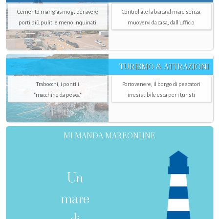
Cemento mangiasmog, per avere
Controllate la barca al mare senza
porti più puliti e meno inquinati
muovervi da casa, dall’ufficio
TURISMO & ATTRAZIONI
Trabocchi, i pontili
Portovenere, il borgo di pescatori
"macchine da pesca"
irresistibile esca per i turisti
MI MANDA MAREONLINE
Un
mare