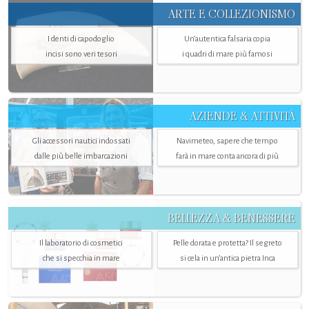
ARTE E COLLEZIONISMO
I denti di capodoglio
Un’autentica falsaria copia
incisi sono veri tesori
i quadri di mare più famosi
AZIENDE & ATTIVITÀ
Gli accessori nautici indossati
Navimeteo, sapere che tempo
dalle più belle imbarcazioni
farà in mare conta ancora di più
BELLEZZA & BENESSERE
Il laboratorio di cosmetici
Pelle dorata e protetta? Il segreto
che si specchia in mare
si cela in un’antica pietra Inca