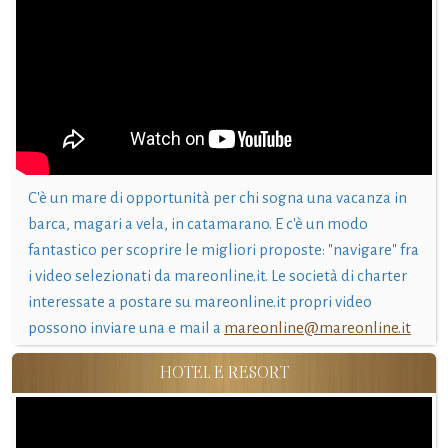
C'è un mare di opportunità per chi sogna una vacanza in
barca, magari a vela, in catamarano. E c'è un modo
fantastico per scoprire le migliori proposte: "navigare" fra
i video selezionati da mareonline.it. Le società di charter
interessate a postare su mareonline.it propri video
possono inviare una e mail a
mareonline@mareonline.it
HOTEL E RESORT