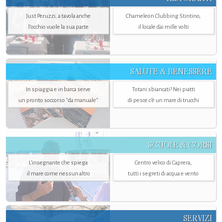
Just Peruzzi, a tavola anche
Chameleon Clubbing Stintino,
l’occhio vuole la sua parte
il locale dai mille volti
SALUTE & BENESSERE
In spiaggia e in barca serve
Totani sbiancati? Nei piatti
un pronto soccorso "da manuale"
di pesce c'è un mare di trucchi
SCUOLE & CORSI
L'insegnante che spiega
Centro velico di Caprera,
il mare come nessun altro
tutti i segreti di acqua e vento
SERVIZI