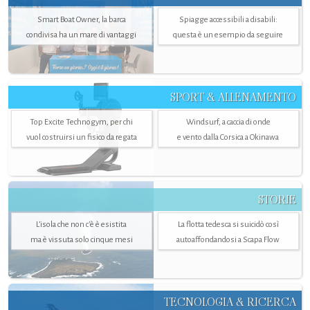
Smart Boat Owner, la barca
Spiagge accessibili a disabili:
condivisa ha un mare di vantaggi
questa è un esempio da seguire
SPORT & ALLENAMENTO
Top Excite Technogym, per chi
Windsurf, a caccia di onde
vuol costruirsi un fisico da regata
e vento dalla Corsica a Okinawa
STORIE
L’isola che non c'è è esistita
La flotta tedesca si suicidò così
ma è vissuta solo cinque mesi
autoaffondandosi a Scapa Flow
TECNOLOGIA & RICERCA