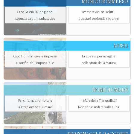
MONDO SOMMERSO
Capo Galera, la "prigione"
Immersioni nei relitti:
sognata da ogni subacqueo
questa è profonda 150 anni
MUSEI
Capo Horn fa rivivere imprese
La Spezia. per navigare
ai confini dell’impossibile
nella storia della Marina
NONSOLOMARE
Per chi ama arrampicare
Il Mare della Tranquillità?
a strapiombo sul mare
Non serve andare sulla Luna