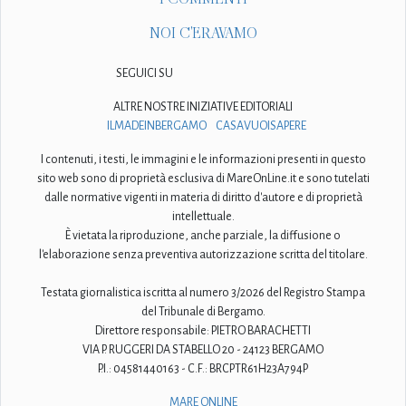
NOI C'ERAVAMO
SEGUICI SU
ALTRE NOSTRE INIZIATIVE EDITORIALI
ILMADEINBERGAMO
CASAVUOISAPERE
I contenuti, i testi, le immagini e le informazioni presenti in questo
sito web sono di proprietà esclusiva di MareOnLine.it e sono tutelati
dalle normative vigenti in materia di diritto d'autore e di proprietà
intellettuale.
È vietata la riproduzione, anche parziale, la diffusione o
l'elaborazione senza preventiva autorizzazione scritta del titolare.
Testata giornalistica iscritta al numero 3/2026 del Registro Stampa
del Tribunale di Bergamo.
Direttore responsabile: PIETRO BARACHETTI
VIA P. RUGGERI DA STABELLO 20 - 24123 BERGAMO
P.I.: 04581440163 - C.F.: BRCPTR61H23A794P
MARE ONLINE