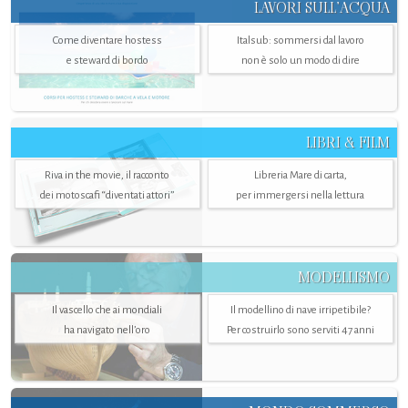
LAVORI SULL’ACQUA
Come diventare hostess
Italsub: sommersi dal lavoro
e steward di bordo
non è solo un modo di dire
LIBRI & FILM
Riva in the movie, il racconto
Libreria Mare di carta,
dei motoscafi “diventati attori”
per immergersi nella lettura
MODELLISMO
Il vascello che ai mondiali
Il modellino di nave irripetibile?
ha navigato nell’oro
Per costruirlo sono serviti 47 anni