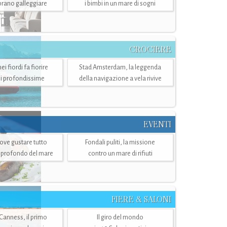
mbrano galleggiare
i bimbi in un mare di sogni
CROCIERE
i fiordi fa fiorire
Stad Amsterdam, la leggenda
i profondissime
della navigazione a vela rivive
EVENTI
dove gustare tutto
Fondali puliti, la missione
ù profondo del mare
contro un mare di rifiuti
FIERE & SALONI
 Canness, il primo
Il giro del mondo