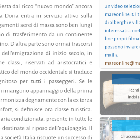
iesta dal ricco “nuovo mondo” ancora
un video selezio
mareonline.it. I t
 Doria entra in servizio attivo sulla
di alberghi e vil
egamenti aerei di massa sono ben lungi
interessati a me
aggio di trasferimento da un continente
line propri filma
cino. D’altra parte sono ormai trascorsi
possono inviare 
e dell’emigrazione di inizio secolo, in
mail a
 classi, riservati ad aristocratici e
mareonline@mar
atico del mondo occidentale si traduce
nitoso per tutti i passeggeri. Se le
ato rimangono appannaggio della prima
I dent
incisi 
 si armonizza degnamente con la ex terza
ort, si definisce ora classe turistica.
 aria condizionata, presente in tutte le
 destinate al riposo dell’equipaggio. Il
Gli accesso
a società Italia riscuote un successo di