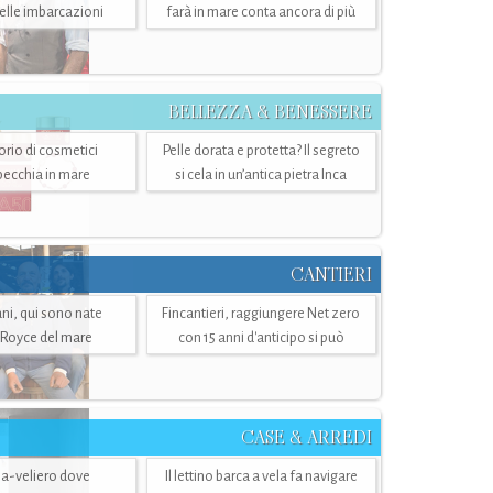
belle imbarcazioni
farà in mare conta ancora di più
BELLEZZA & BENESSERE
torio di cosmetici
Pelle dorata e protetta? Il segreto
specchia in mare
si cela in un’antica pietra Inca
CANTIERI
i, qui sono nate
Fincantieri, raggiungere Net zero
-Royce del mare
con 15 anni d'anticipo si può
CASE & ARREDI
ria-veliero dove
Il lettino barca a vela fa navigare