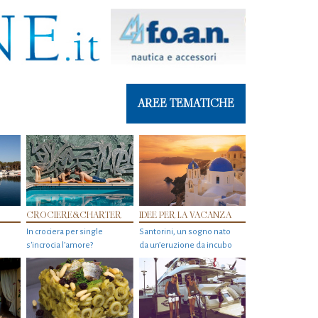
AREE TEMATICHE
CROCIERE&CHARTER
IDEE PER LA VACANZA
In crociera per single
Santorini, un sogno nato
s'incrocia l’amore?
da un’eruzione da incubo