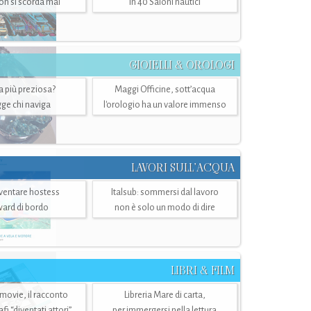
n si scorda mai
in 40 Saloni nautici
GIOIELLI & OROLOGI
ra più preziosa?
Maggi Officine, sott’acqua
ge chi naviga
l'orologio ha un valore immenso
LAVORI SULL’ACQUA
ventare hostess
Italsub: sommersi dal lavoro
ward di bordo
non è solo un modo di dire
LIBRI & FILM
 movie, il racconto
Libreria Mare di carta,
i “diventati attori”
per immergersi nella lettura