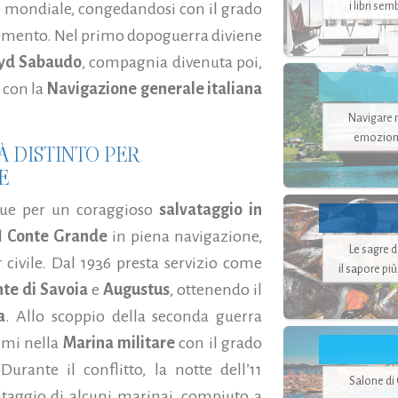
i libri se
to mondiale, congedandosi con il grado
plemento. Nel primo dopoguerra diviene
oyd Sabaudo
, compagnia divenuta poi,
e con la
Navigazione generale italiana
Navigare ne
emozion
IÀ DISTINTO PER
E
ngue per un coraggioso
salvataggio in
l
Conte Grande
in piena navigazione,
Le sagre 
civile. Dal 1936 presta servizio come
il sapore pi
te di Savoia
e
Augustus
, ottenendo il
a
. Allo scoppio della seconda guerra
rmi nella
Marina militare
con il grado
rante il conflitto, la notte dell’11
Salone di
ataggio di alcuni marinai, compiuto a