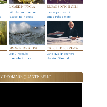
IL MARE IN TAVOLA
REGALI SOTTO IL SOLE
I cibi che fanno venire
Idee regalo per chi
a
l’acquolina in bocca
ama barche e mare
IMMAGINI DA SOGNO
STORIE E PERSONAGGI
Le più incredibili
Carlo Riva, l’ingegnere
burrasche in mare
che stupi' il mondo
VIDEOMARE QUANT'È BELLO