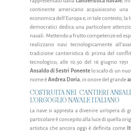
rappresentato dalla
cantieristica navale.
Inf
continente americano acquisiscono una v
economica dell’Europa e, in tale contesto, la
democratici dedica una particolare attenzio
navali.
Mettendo a frutto competenze ed esper
realizzano navi tecnologicamente all’ava
tradizione cantieristica di prima del confli
tecnologico, alle 10.30 del 16 giugno 1951 
Ansaldo di Sestri Ponente
lo scafo di un nuo
nome è
Andrea Doria
, in onore del grande
a
COSTRUITA NEI CANTIERI ANSAL
L'ORGOGLIO NAVALE ITALIANO
La nave si appresta a divenire un’opera di 
particolare è concepito alla luce di quella or
artistica che ancora oggi è definita come
I