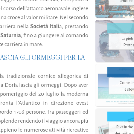
amore no
el corso dell’attacco aeronavale inglese
una croce al valor militare. Nel secondo
arriera nella
Società Itali
a, prestando
Saturnia
, fino a giungere al comando
La piet
e carriera in mare.
Proteg
 LASCIA GLI ORMEGGI PER LA
la tradizionale cornice allegorica di
Come di
drea Doria lascia gli ormeggi. Dopo aver
e ste
 pomeriggio del 20 luglio la moderna
ronta l’Atlantico in direzione ovest
ordo 1706 persone, fra passeggeri ed
e splende rendendo il viaggio ancora più
Riva in the
appieno le numerose attività ricreative
dei motoscaf