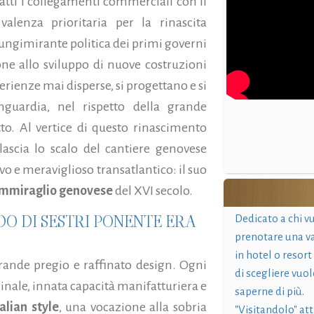
atti i collegamenti commerciali con il
alenza prioritaria per la rinascita
 lungimirante politica dei primi governi
ne allo sviluppo di nuove costruzioni
ienze mai disperse, si progettano e si
nguardia, nel rispetto della grande
tto. Al vertice di questo rinascimento
lascia lo scalo del cantiere genovese
vo e meraviglioso transatlantico: il suo
mmiraglio genovese
del XVI secolo.
DO DI SESTRI PONENTE ERA
Dedicato a chi v
prenotare una v
in hotel o resort
grande pregio e raffinato design. Ogni
di scegliere vuol
iginale, innata capacità manifatturiera e
saperne di più.
talian style
, una vocazione alla sobria
"Visitandolo" at