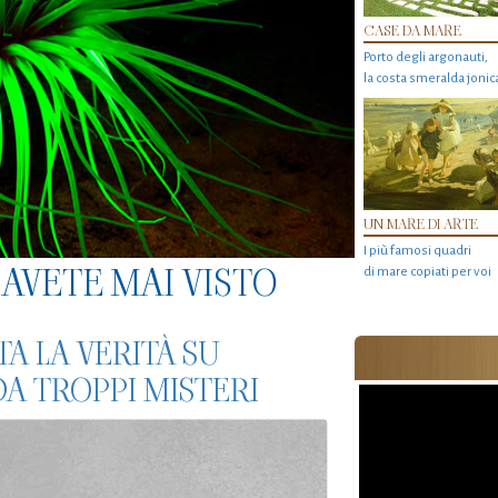
CASE DA MARE
Porto degli argonauti,
la costa smeralda jonic
UN MARE DI ARTE
I più famosi quadri
AVETE MAI VISTO
di mare copiati per voi
A LA VERITÀ SU
A TROPPI MISTERI