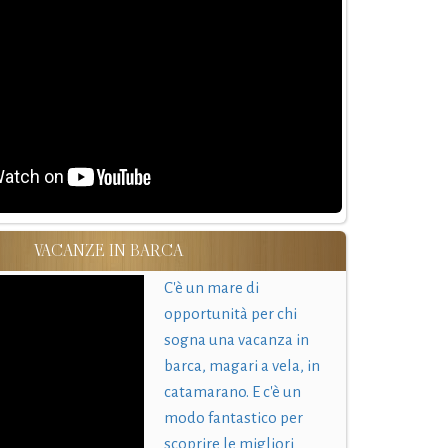
VACANZE IN BARCA
C'è un mare di
opportunità per chi
sogna una vacanza in
barca, magari a vela, in
catamarano. E c'è un
modo fantastico per
scoprire le migliori