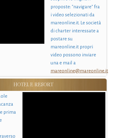
proposte: "navigare" fra
i video selezionati da
mareonline.it. Le società
di charter interessate a
postare su
mareonline.it propri
video possono inviare
una e mail a
mareonline@mareonline.it
HOTEL E RESORT
uole
acanza
 e prima
e
traverso