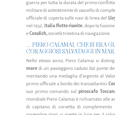
guerra per tutta la durata del primo conflit
militare di sottotenente di vascello di com
ufficiale di coperta sulle navi di linea del
Ll
nel 1932,
Italia flotte riunite
, dopo la fusion
e
Cosulich,
società triestina di navigazione.
... PIERO CALAMAI, CHE SI ERA G
CORAGGIOSI SALVATAGGI IN MAR
Nello stesso anno, Piero Calamai si disti
mare
di un passeggero caduto dal ponte de
meritando una medaglia d’argento al Valor 
primo ufficiale a bordo dei transatlantici
Con
suo primo comando sul
piroscafo Toscan
mondiale Piero Calamai è richiamato alle a
di capitano di corvetta di complemento. Du
novembre 1940, si mette in luce per il salv