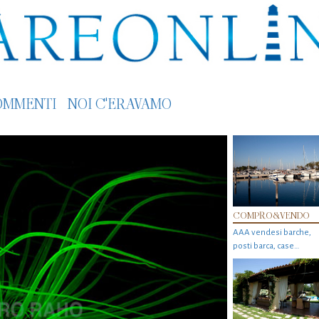
OMMENTI
NOI C'ERAVAMO
COMPRO&VENDO
AAA vendesi barche,
posti barca, case…