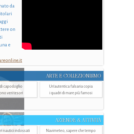
nato da
itolari
laggi
ttere on
ti
una e
eonline.it
ARTE E COLLEZIONISMO
i di capodoglio
Un’autentica falsaria copia
sono veri tesori
i quadri di mare più famosi
AZIENDE & ATTIVITÀ
ri nautici indossati
Navimeteo, sapere che tempo