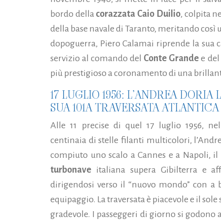
bordo della
corazzata Caio Duilio
, colpita n
della base navale di Taranto, meritando così 
dopoguerra, Piero Calamai riprende la sua c
servizio al comando del
Conte Grande
e del
più prestigioso a coronamento di una brillant
17 LUGLIO 1956: L’ANDREA DORIA
SUA 101A TRAVERSATA ATLANTICA
Alle 11 precise di quel 17 luglio 1956, nel
centinaia di stelle filanti multicolori, l’An
compiuto uno scalo a Cannes e a Napoli, il
turbonave
italiana supera Gibilterra e aff
dirigendosi verso il “nuovo mondo” con a b
equipaggio. La traversata è piacevole e il sol
gradevole. I passeggeri di giorno si godono 