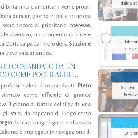
dalle più 
ci
britannici e americani, veri e propri
 Doria dura un giorno in più e, in un’era
 sono ancora di prioritario interesse,
vole diversivo, un momento di cure e
Il labora
drea Doria salpa dal molo della
Stazione
che si 
1a traversata atlantica.
RIO COMANDATO DA UN
CO COME POCHI ALTRI...
 professionale è il comandante
Piero
Sangerman
 stimato come ufficiale di grande
le Rolls
a il giorno di Natale del 1897 da una
gli studi da capitano di lungo corso
orgio
del capoluogo ligure. Imbarcato
 Calamai è impiegato in navigazione di
La libre