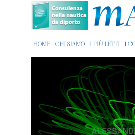
HOME
CHI SIAMO
I PIÙ LETTI
I C