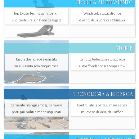
SPORT & ALLENAMENTO
Top Excite Technogym, per chi
Windsurf, a caccia di onde
vuol costruirsi un fisico da regata
e vento dalla Corsica a Okinawa
STORIE
L’isola che non c'è è esistita
La flotta tedesca si suicidò così
ma è vissuta solo cinque mesi
autoaffondandosi a Scapa Flow
TECNOLOGIA & RICERCA
Cemento mangiasmog, per avere
Controllate la barca al mare senza
porti più puliti e meno inquinati
muovervi da casa, dall’ufficio