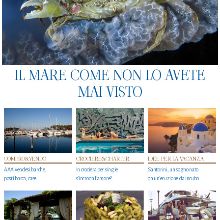
IL MARE COME NON LO AVETE
MAI VISTO
COMPRO&VENDO
CROCIERE&CHARTER
IDEE PER LA VACANZA
AAA vendesi barche,
In crociera per single
Santorini, un sogno nato
posti barca, case…
s'incrocia l’amore?
da un’eruzione da incubo