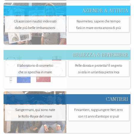
AZIENDE & ATTIVITÀ
Gli accessori nautici indossati
Navimeteo, sapere che tempo
dalle più belle imbarcazioni
farà in mare conta ancora di più
BELLEZZA & BENESSERE
Il laboratorio di cosmetici
Pelle dorata e protetta? Il segreto
che si specchia in mare
si cela in un’antica pietra Inca
CANTIERI
Sangermani, qui sono nate
Fincantieri, raggiungere Net zero
le Rolls-Royce del mare
con 15 anni d'anticipo si può