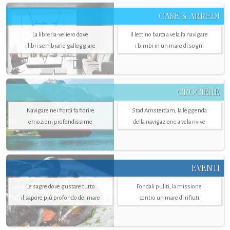
CASE & ARREDI
La libreria-veliero dove
Il lettino barca a vela fa navigare
i libri sembrano galleggiare
i bimbi in un mare di sogni
CROCIERE
Navigare nei fiordi fa fiorire
Stad Amsterdam, la leggenda
emozioni profondissime
della navigazione a vela rivive
EVENTI
Le sagre dove gustare tutto
Fondali puliti, la missione
il sapore più profondo del mare
contro un mare di rifiuti