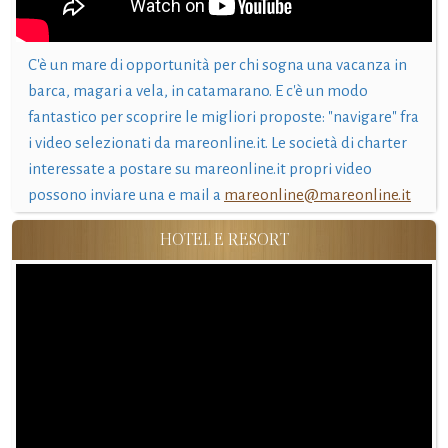
C'è un mare di opportunità per chi sogna una vacanza in
barca, magari a vela, in catamarano. E c'è un modo
fantastico per scoprire le migliori proposte: "navigare" fra
i video selezionati da mareonline.it. Le società di charter
interessate a postare su mareonline.it propri video
possono inviare una e mail a
mareonline@mareonline.it
HOTEL E RESORT