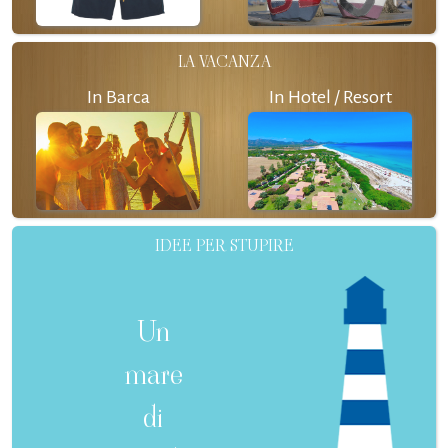
LA VACANZA
In Barca
In Hotel / Resort
IDEE PER STUPIRE
Un
mare
di