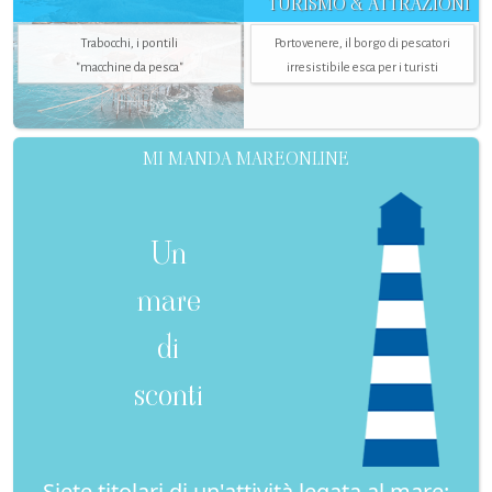
TURISMO & ATTRAZIONI
Trabocchi, i pontili
Portovenere, il borgo di pescatori
"macchine da pesca"
irresistibile esca per i turisti
MI MANDA MAREONLINE
Un
mare
di
sconti
Siete titolari di un'attività legata al mare: