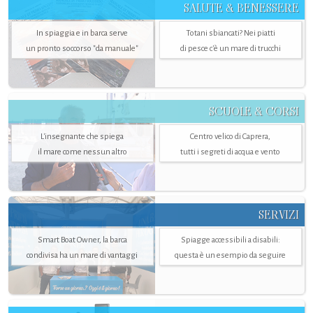
SALUTE & BENESSERE
In spiaggia e in barca serve
Totani sbiancati? Nei piatti
un pronto soccorso "da manuale"
di pesce c'è un mare di trucchi
SCUOLE & CORSI
L'insegnante che spiega
Centro velico di Caprera,
il mare come nessun altro
tutti i segreti di acqua e vento
SERVIZI
Smart Boat Owner, la barca
Spiagge accessibili a disabili:
condivisa ha un mare di vantaggi
questa è un esempio da seguire