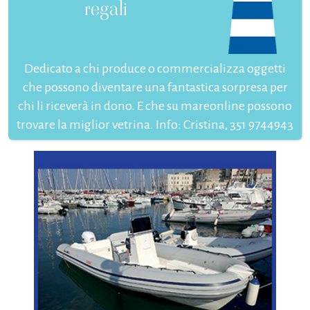
regali
Dedicato a chi produce o commercializza oggetti
che possono diventare una fantastica sorpresa per
chi li riceverà in dono. E che su mareonline possono
trovare la miglior vetrina. Info: Cristina, 351 9744943