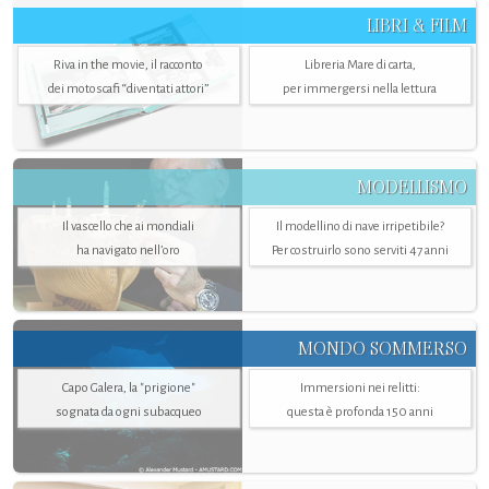
LIBRI & FILM
Riva in the movie, il racconto
Libreria Mare di carta,
dei motoscafi “diventati attori”
per immergersi nella lettura
MODELLISMO
Il vascello che ai mondiali
Il modellino di nave irripetibile?
ha navigato nell’oro
Per costruirlo sono serviti 47 anni
MONDO SOMMERSO
Capo Galera, la "prigione"
Immersioni nei relitti:
sognata da ogni subacqueo
questa è profonda 150 anni