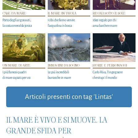
CASE DA MARE
IL MARE IN TAVOLA
REGALI SOTTO IL SOLE
Porto degli argonauti,
I cibi che fanno venire
Idee regalo per chi
la costa smeralda jonica
l’acquolina in bocca
ama barche e mare
UN MARE DI ARTE
IMMAGINI DA SOGNO
STORIE E PERSONAGGI
I più famosi quadri
Le più incredibili
Carlo Riva, l’ingegnere
di mare copiati per voi
burrasche in mare
che stupi' il mondo
Articoli presenti con tag 'Lintas'
IL MARE È VIVO E SI MUOVE. LA
GRANDE SFIDA PER