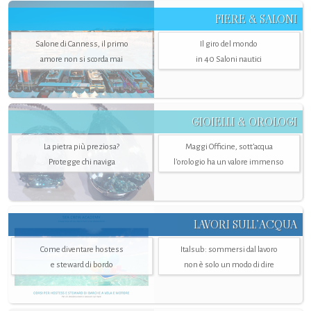
FIERE & SALONI
Salone di Canness, il primo
Il giro del mondo
amore non si scorda mai
in 40 Saloni nautici
GIOIELLI & OROLOGI
La pietra più preziosa?
Maggi Officine, sott’acqua
Protegge chi naviga
l'orologio ha un valore immenso
LAVORI SULL’ACQUA
Come diventare hostess
Italsub: sommersi dal lavoro
e steward di bordo
non è solo un modo di dire