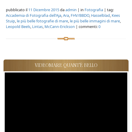
pubblicato il
11 Dicembre 2015
da
admin
| in
Fotografia
| tag:
Accademia di Fotografia dell'Aja
,
Ara
,
FHV/BBDO
,
Hasselblad
,
Kees
Stuip
,
le più belle fotografie di mare
,
le più belle immagini di mare
,
Leopold Beels
,
Lintas
,
McCann-Erickson
| commenti:
0
VIDEOMARE QUANT'È BELLO