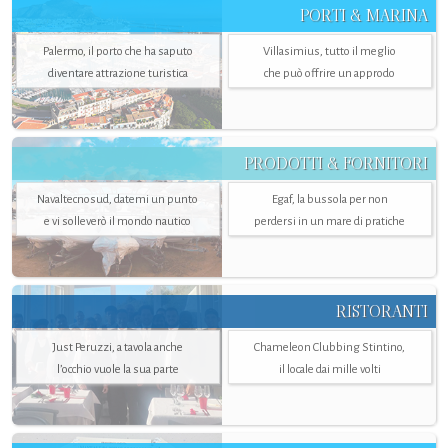
PORTI & MARINA
Palermo, il porto che ha saputo
Villasimius, tutto il meglio
diventare attrazione turistica
che può offrire un approdo
PRODOTTI & FORNITORI
Navaltecnosud, datemi un punto
Egaf, la bussola per non
e vi solleverò il mondo nautico
perdersi in un mare di pratiche
RISTORANTI
Just Peruzzi, a tavola anche
Chameleon Clubbing Stintino,
l’occhio vuole la sua parte
il locale dai mille volti