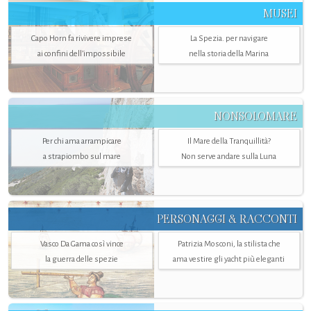
MUSEI
Capo Horn fa rivivere imprese
La Spezia. per navigare
ai confini dell’impossibile
nella storia della Marina
NONSOLOMARE
Per chi ama arrampicare
Il Mare della Tranquillità?
a strapiombo sul mare
Non serve andare sulla Luna
PERSONAGGI & RACCONTI
Vasco Da Gama così vince
Patrizia Mosconi, la stilista che
la guerra delle spezie
ama vestire gli yacht più eleganti