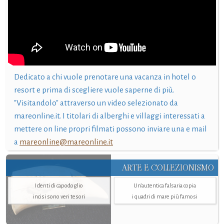
Dedicato a chi vuole prenotare una vacanza in hotel o
resort e prima di scegliere vuole saperne di più.
"Visitandolo" attraverso un video selezionato da
mareonline.it. I titolari di alberghi e villaggi interessati a
mettere on line propri filmati possono inviare una e mail
a
mareonline@mareonline.it
ARTE E COLLEZIONISMO
I denti di capodoglio
Un’autentica falsaria copia
incisi sono veri tesori
i quadri di mare più famosi