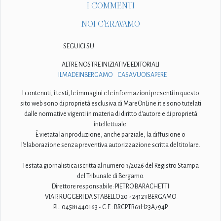
I COMMENTI
NOI C'ERAVAMO
SEGUICI SU
ALTRE NOSTRE INIZIATIVE EDITORIALI
ILMADEINBERGAMO
CASAVUOISAPERE
I contenuti, i testi, le immagini e le informazioni presenti in questo
sito web sono di proprietà esclusiva di MareOnLine.it e sono tutelati
dalle normative vigenti in materia di diritto d'autore e di proprietà
intellettuale.
È vietata la riproduzione, anche parziale, la diffusione o
l'elaborazione senza preventiva autorizzazione scritta del titolare.
Testata giornalistica iscritta al numero 3/2026 del Registro Stampa
del Tribunale di Bergamo.
Direttore responsabile: PIETRO BARACHETTI
VIA P. RUGGERI DA STABELLO 20 - 24123 BERGAMO
P.I.: 04581440163 - C.F.: BRCPTR61H23A794P