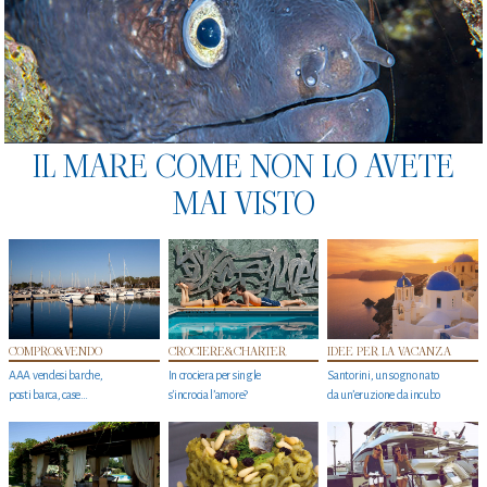
IL MARE COME NON LO AVETE
MAI VISTO
COMPRO&VENDO
CROCIERE&CHARTER
IDEE PER LA VACANZA
AAA vendesi barche,
In crociera per single
Santorini, un sogno nato
posti barca, case…
s'incrocia l’amore?
da un’eruzione da incubo