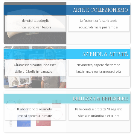
ARTE E COLLEZIONISMO
I denti di capodoglio
Un’autentica falsaria copia
incisi sono veri tesori
i quadri di mare più famosi
AZIENDE & ATTIVITÀ
Gli accessori nautici indossati
Navimeteo, sapere che tempo
dalle più belle imbarcazioni
farà in mare conta ancora di più
BELLEZZA & BENESSERE
Il laboratorio di cosmetici
Pelle dorata e protetta? Il segreto
che si specchia in mare
si cela in un’antica pietra Inca