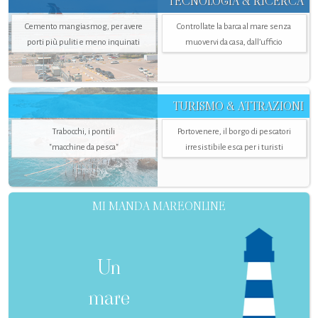
TECNOLOGIA & RICERCA
Cemento mangiasmog, per avere
Controllate la barca al mare senza
porti più puliti e meno inquinati
muovervi da casa, dall’ufficio
TURISMO & ATTRAZIONI
Trabocchi, i pontili
Portovenere, il borgo di pescatori
"macchine da pesca"
irresistibile esca per i turisti
MI MANDA MAREONLINE
Un
mare