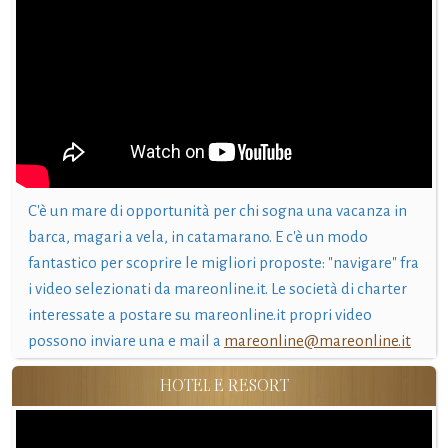
C'è un mare di opportunità per chi sogna una vacanza in
barca, magari a vela, in catamarano. E c'è un modo
fantastico per scoprire le migliori proposte: "navigare" fra
i video selezionati da mareonline.it. Le società di charter
interessate a postare su mareonline.it propri video
possono inviare una e mail a
mareonline@mareonline.it
HOTEL E RESORT