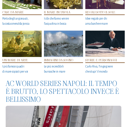
CASE DA MARE
IL MARE IN TAVOLA
REGALI SOTTO IL SOLE
Porto degli argonauti,
I cibi che fanno venire
Idee regalo per chi
la costa smeralda jonica
l’acquolina in bocca
ama barche e mare
UN MARE DI ARTE
IMMAGINI DA SOGNO
STORIE E PERSONAGGI
I più famosi quadri
Le più incredibili
Carlo Riva, l’ingegnere
di mare copiati per voi
burrasche in mare
che stupi' il mondo
AC WORLD SERIES NAPOLI: IL TEMPO
È BRUTTO, LO SPETTACOLO INVECE È
BELLISSIMO