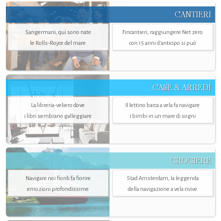
CANTIERI
Sangermani, qui sono nate
Fincantieri, raggiungere Net zero
le Rolls-Royce del mare
con 15 anni d'anticipo si può
CASE & ARREDI
La libreria-veliero dove
Il lettino barca a vela fa navigare
i libri sembrano galleggiare
i bimbi in un mare di sogni
CROCIERE
Navigare nei fiordi fa fiorire
Stad Amsterdam, la leggenda
emozioni profondissime
della navigazione a vela rivive