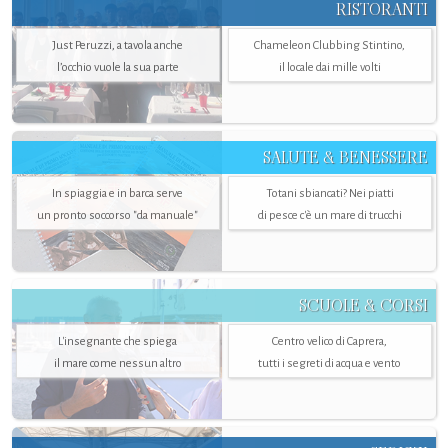
RISTORANTI
Just Peruzzi, a tavola anche
Chameleon Clubbing Stintino,
l’occhio vuole la sua parte
il locale dai mille volti
SALUTE & BENESSERE
In spiaggia e in barca serve
Totani sbiancati? Nei piatti
un pronto soccorso "da manuale"
di pesce c'è un mare di trucchi
SCUOLE & CORSI
L'insegnante che spiega
Centro velico di Caprera,
il mare come nessun altro
tutti i segreti di acqua e vento