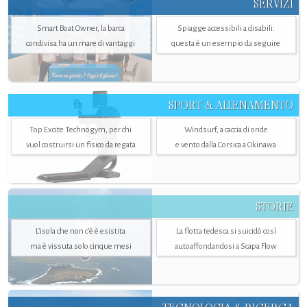
SERVIZI
Smart Boat Owner, la barca
Spiagge accessibili a disabili:
condivisa ha un mare di vantaggi
questa è un esempio da seguire
SPORT & ALLENAMENTO
Top Excite Technogym, per chi
Windsurf, a caccia di onde
vuol costruirsi un fisico da regata
e vento dalla Corsica a Okinawa
STORIE
L’isola che non c'è è esistita
La flotta tedesca si suicidò così
ma è vissuta solo cinque mesi
autoaffondandosi a Scapa Flow