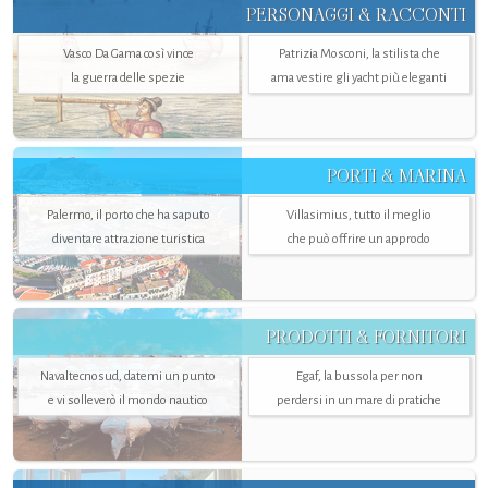
PERSONAGGI & RACCONTI
Vasco Da Gama così vince
Patrizia Mosconi, la stilista che
la guerra delle spezie
ama vestire gli yacht più eleganti
PORTI & MARINA
Palermo, il porto che ha saputo
Villasimius, tutto il meglio
diventare attrazione turistica
che può offrire un approdo
PRODOTTI & FORNITORI
Navaltecnosud, datemi un punto
Egaf, la bussola per non
e vi solleverò il mondo nautico
perdersi in un mare di pratiche