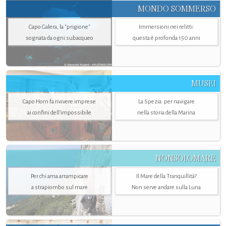
MONDO SOMMERSO
Capo Galera, la "prigione"
Immersioni nei relitti:
sognata da ogni subacqueo
questa è profonda 150 anni
MUSEI
Capo Horn fa rivivere imprese
La Spezia. per navigare
ai confini dell’impossibile
nella storia della Marina
NONSOLOMARE
Per chi ama arrampicare
Il Mare della Tranquillità?
a strapiombo sul mare
Non serve andare sulla Luna