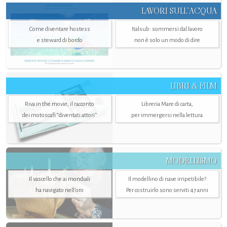
LAVORI SULL’ACQUA
Come diventare hostess
Italsub: sommersi dal lavoro
e steward di bordo
non è solo un modo di dire
LIBRI & FILM
Riva in the movie, il racconto
Libreria Mare di carta,
dei motoscafi “diventati attori”
per immergersi nella lettura
MODELLISMO
Il vascello che ai mondiali
Il modellino di nave irripetibile?
ha navigato nell’oro
Per costruirlo sono serviti 47 anni