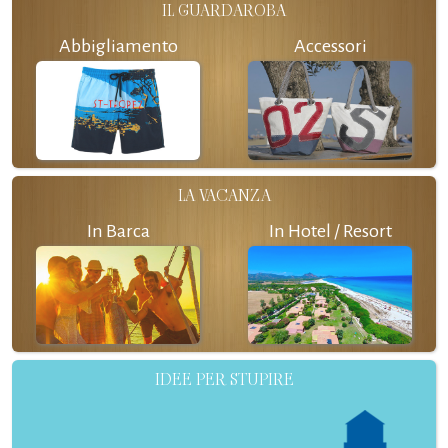
IL GUARDAROBA
Abbigliamento
Accessori
LA VACANZA
In Barca
In Hotel / Resort
IDEE PER STUPIRE