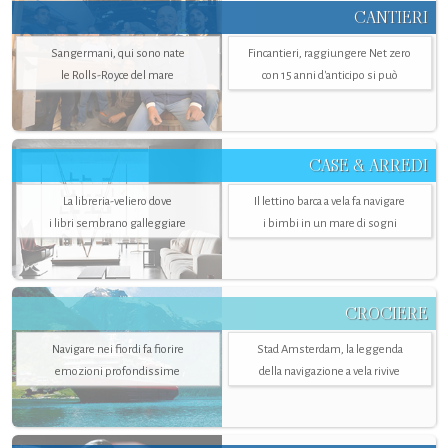
CANTIERI
Sangermani, qui sono nate
Fincantieri, raggiungere Net zero
le Rolls-Royce del mare
con 15 anni d'anticipo si può
CASE & ARREDI
La libreria-veliero dove
Il lettino barca a vela fa navigare
i libri sembrano galleggiare
i bimbi in un mare di sogni
CROCIERE
Navigare nei fiordi fa fiorire
Stad Amsterdam, la leggenda
emozioni profondissime
della navigazione a vela rivive