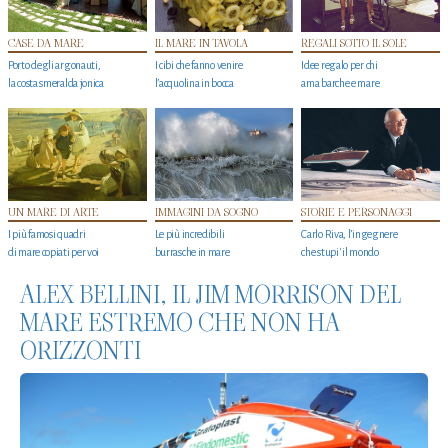
CASE DA MARE
IL MARE IN TAVOLA
REGALI SOTTO IL SOLE
Porto degli argonauti,
I cibi che fanno venire
Idee regalo per chi
la costa smeralda jonica
l’acquolina in bocca
ama barche e mare
UN MARE DI ARTE
IMMAGINI DA SOGNO
STORIE E PERSONAGGI
I più famosi quadri
Le più incredibili
Carlo Riva, l’ingegnere
di mare copiati per voi
burrasche in mare
che stupi' il mondo
ALEX BELLINI, IL JIM MORRISON DEL
MARE ESTREMO CHE NON HA
ORIZZONTI