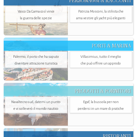
PERSONAGGI & RACCONTI
Vasco Da Gama così vince
Patrizia Mosconi, la stilista che
la guerra delle spezie
ama vestire gli yacht più eleganti
PORTI & MARINA
Palermo, il porto che ha saputo
Villasimius, tutto il meglio
diventare attrazione turistica
che può offrire un approdo
PRODOTTI & FORNITORI
Navaltecnosud, datemi un punto
Egaf, la bussola per non
e vi solleverò il mondo nautico
perdersi in un mare di pratiche
RISTORANTI