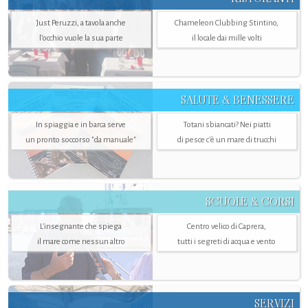
Just Peruzzi, a tavola anche
Chameleon Clubbing Stintino,
l’occhio vuole la sua parte
il locale dai mille volti
SALUTE & BENESSERE
In spiaggia e in barca serve
Totani sbiancati? Nei piatti
un pronto soccorso "da manuale"
di pesce c'è un mare di trucchi
SCUOLE & CORSI
L'insegnante che spiega
Centro velico di Caprera,
il mare come nessun altro
tutti i segreti di acqua e vento
SERVIZI