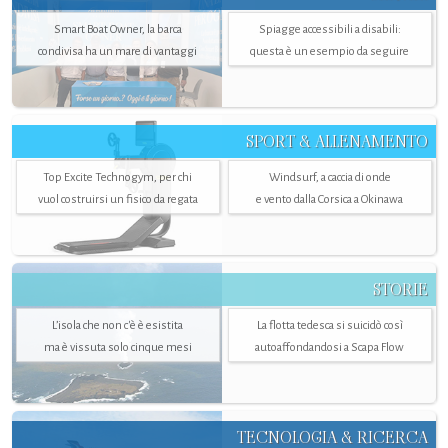
Smart Boat Owner, la barca
Spiagge accessibili a disabili:
condivisa ha un mare di vantaggi
questa è un esempio da seguire
SPORT & ALLENAMENTO
Top Excite Technogym, per chi
Windsurf, a caccia di onde
vuol costruirsi un fisico da regata
e vento dalla Corsica a Okinawa
STORIE
L’isola che non c'è è esistita
La flotta tedesca si suicidò così
ma è vissuta solo cinque mesi
autoaffondandosi a Scapa Flow
TECNOLOGIA & RICERCA