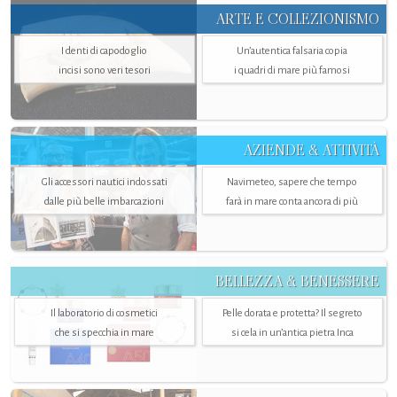
ARTE E COLLEZIONISMO
I denti di capodoglio
Un’autentica falsaria copia
incisi sono veri tesori
i quadri di mare più famosi
AZIENDE & ATTIVITÀ
Gli accessori nautici indossati
Navimeteo, sapere che tempo
dalle più belle imbarcazioni
farà in mare conta ancora di più
BELLEZZA & BENESSERE
Il laboratorio di cosmetici
Pelle dorata e protetta? Il segreto
che si specchia in mare
si cela in un’antica pietra Inca