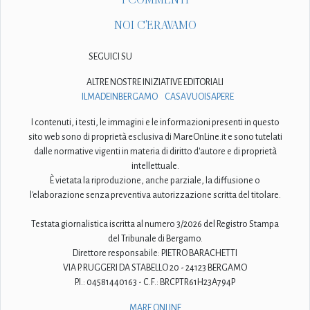
NOI C'ERAVAMO
SEGUICI SU
ALTRE NOSTRE INIZIATIVE EDITORIALI
ILMADEINBERGAMO
CASAVUOISAPERE
I contenuti, i testi, le immagini e le informazioni presenti in questo
sito web sono di proprietà esclusiva di MareOnLine.it e sono tutelati
dalle normative vigenti in materia di diritto d'autore e di proprietà
intellettuale.
È vietata la riproduzione, anche parziale, la diffusione o
l'elaborazione senza preventiva autorizzazione scritta del titolare.
Testata giornalistica iscritta al numero 3/2026 del Registro Stampa
del Tribunale di Bergamo.
Direttore responsabile: PIETRO BARACHETTI
VIA P. RUGGERI DA STABELLO 20 - 24123 BERGAMO
P.I.: 04581440163 - C.F.: BRCPTR61H23A794P
MARE ONLINE