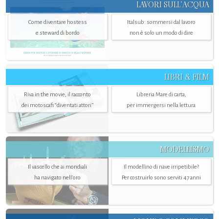
LAVORI SULL’ACQUA
Come diventare hostess
Italsub: sommersi dal lavoro
e steward di bordo
non è solo un modo di dire
LIBRI & FILM
Riva in the movie, il racconto
Libreria Mare di carta,
dei motoscafi “diventati attori”
per immergersi nella lettura
MODELLISMO
Il vascello che ai mondiali
Il modellino di nave irripetibile?
ha navigato nell’oro
Per costruirlo sono serviti 47 anni