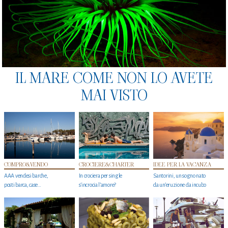
IL MARE COME NON LO AVETE
MAI VISTO
COMPRO&VENDO
CROCIERE&CHARTER
IDEE PER LA VACANZA
AAA vendesi barche,
In crociera per single
Santorini, un sogno nato
posti barca, case…
s'incrocia l’amore?
da un’eruzione da incubo