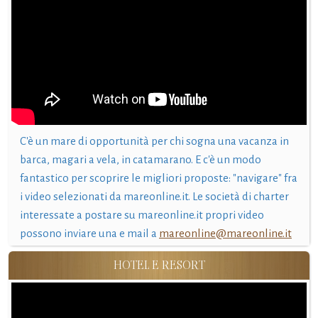
C'è un mare di opportunità per chi sogna una vacanza in
barca, magari a vela, in catamarano. E c'è un modo
fantastico per scoprire le migliori proposte: "navigare" fra
i video selezionati da mareonline.it. Le società di charter
interessate a postare su mareonline.it propri video
possono inviare una e mail a
mareonline@mareonline.it
HOTEL E RESORT