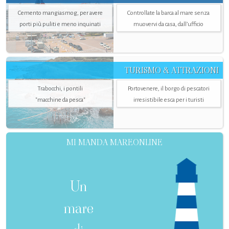
Cemento mangiasmog, per avere
Controllate la barca al mare senza
porti più puliti e meno inquinati
muovervi da casa, dall’ufficio
TURISMO & ATTRAZIONI
Trabocchi, i pontili
Portovenere, il borgo di pescatori
"macchine da pesca"
irresistibile esca per i turisti
MI MANDA MAREONLINE
Un
mare