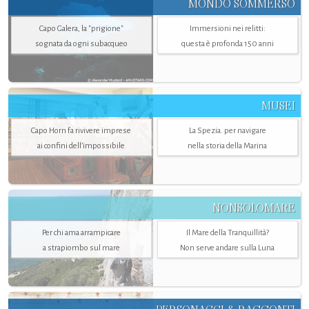
MONDO SOMMERSO
Capo Galera, la "prigione"
Immersioni nei relitti:
sognata da ogni subacqueo
questa è profonda 150 anni
MUSEI
Capo Horn fa rivivere imprese
La Spezia. per navigare
ai confini dell’impossibile
nella storia della Marina
NONSOLOMARE
Per chi ama arrampicare
Il Mare della Tranquillità?
a strapiombo sul mare
Non serve andare sulla Luna