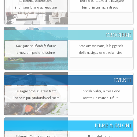
La libreria-veliero dove
Il lettino barca a vela fa navigare
i libri sembrano galleggiare
i bimbi in un mare di sogni
CROCIERE
Navigare nei fiordi fa fiorire
Stad Amsterdam, la leggenda
emozioni profondissime
della navigazione a vela rivive
EVENTI
Le sagre dove gustare tutto
Fondali puliti, la missione
il sapore più profondo del mare
contro un mare di rifiuti
FIERE & SALONI
Salone di Canness, il primo
Il giro del mondo