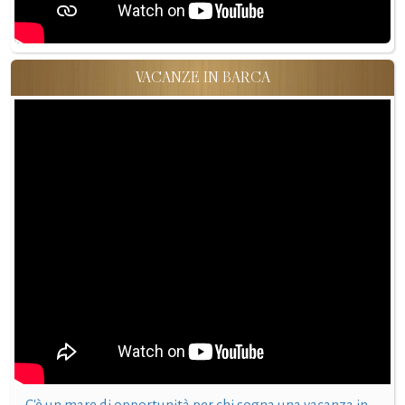
VACANZE IN BARCA
C'è un mare di opportunità per chi sogna una vacanza in