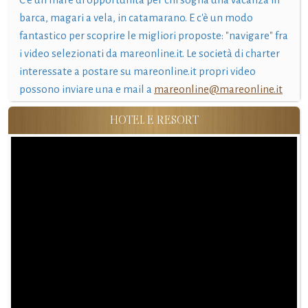
barca, magari a vela, in catamarano. E c'è un modo
fantastico per scoprire le migliori proposte: "navigare" fra
i video selezionati da mareonline.it. Le società di charter
interessate a postare su mareonline.it propri video
possono inviare una e mail a
mareonline@mareonline.it
HOTEL E RESORT