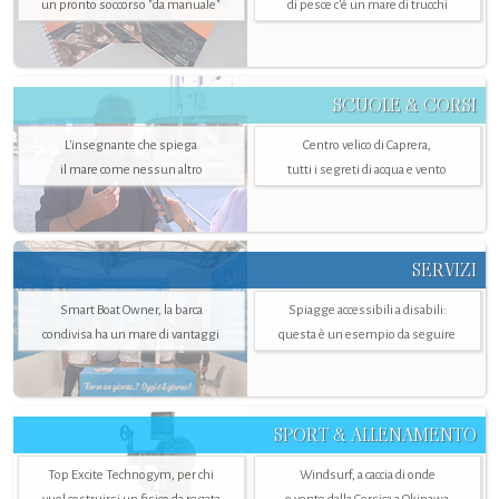
un pronto soccorso "da manuale"
di pesce c'è un mare di trucchi
SCUOLE & CORSI
L'insegnante che spiega
Centro velico di Caprera,
il mare come nessun altro
tutti i segreti di acqua e vento
SERVIZI
Smart Boat Owner, la barca
Spiagge accessibili a disabili:
condivisa ha un mare di vantaggi
questa è un esempio da seguire
SPORT & ALLENAMENTO
Top Excite Technogym, per chi
Windsurf, a caccia di onde