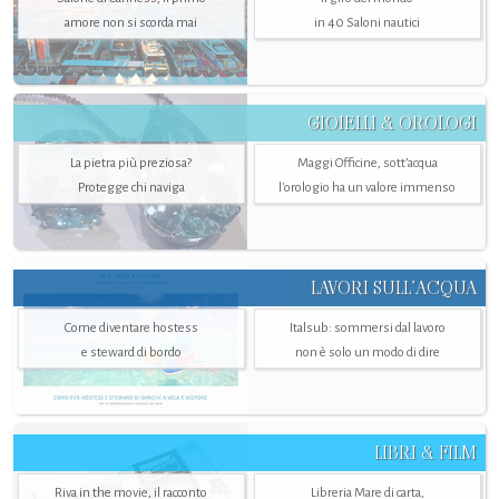
amore non si scorda mai
in 40 Saloni nautici
GIOIELLI & OROLOGI
La pietra più preziosa?
Maggi Officine, sott’acqua
Protegge chi naviga
l'orologio ha un valore immenso
LAVORI SULL’ACQUA
Come diventare hostess
Italsub: sommersi dal lavoro
e steward di bordo
non è solo un modo di dire
LIBRI & FILM
Riva in the movie, il racconto
Libreria Mare di carta,