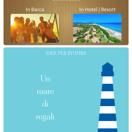
In Barca
In Hotel / Resort
IDEE PER STUPIRE
Un
mare
di
regali