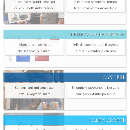
Gli accessori nautici indossati
Navimeteo, sapere che tempo
dalle più belle imbarcazioni
farà in mare conta ancora di più
BELLEZZA & BENESSERE
Il laboratorio di cosmetici
Pelle dorata e protetta? Il segreto
che si specchia in mare
si cela in un’antica pietra Inca
CANTIERI
Sangermani, qui sono nate
Fincantieri, raggiungere Net zero
le Rolls-Royce del mare
con 15 anni d'anticipo si può
CASE & ARREDI