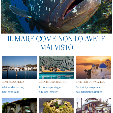
IL MARE COME NON LO AVETE
MAI VISTO
COMPRO&VENDO
CROCIERE&CHARTER
IDEE PER LA VACANZA
AAA vendesi barche,
In crociera per single
Santorini, un sogno nato
posti barca, case…
s'incrocia l’amore?
da un’eruzione da incubo