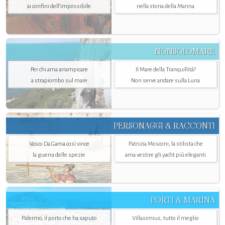
ai confini dell’impossibile
nella storia della Marina
NONSOLOMARE
Per chi ama arrampicare
Il Mare della Tranquillità?
a strapiombo sul mare
Non serve andare sulla Luna
PERSONAGGI & RACCONTI
Vasco Da Gama così vince
Patrizia Mosconi, la stilista che
la guerra delle spezie
ama vestire gli yacht più eleganti
PORTI & MARINA
Palermo, il porto che ha saputo
Villasimius, tutto il meglio