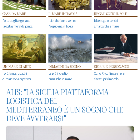
CASE DA MARE
IL MARE IN TAVOLA
REGALI SOTTO IL SOLE
Porto degli argonauti,
I cibi che fanno venire
Idee regalo per chi
la costa smeralda jonica
l’acquolina in bocca
ama barche e mare
UN MARE DI ARTE
IMMAGINI DA SOGNO
STORIE E PERSONAGGI
I più famosi quadri
Le più incredibili
Carlo Riva, l’ingegnere
di mare copiati per voi
burrasche in mare
che stupi' il mondo
ALIS: "LA SICILIA PIATTAFORMA
LOGISTICA DEL
MEDITERRANEO È UN SOGNO CHE
DEVE AVVERARSI"