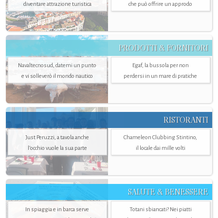
diventare attrazione turistica
che può offrire un approdo
PRODOTTI & FORNITORI
Navaltecnosud, datemi un punto
Egaf, la bussola per non
e vi solleverò il mondo nautico
perdersi in un mare di pratiche
RISTORANTI
Just Peruzzi, a tavola anche
Chameleon Clubbing Stintino,
l’occhio vuole la sua parte
il locale dai mille volti
SALUTE & BENESSERE
In spiaggia e in barca serve
Totani sbiancati? Nei piatti