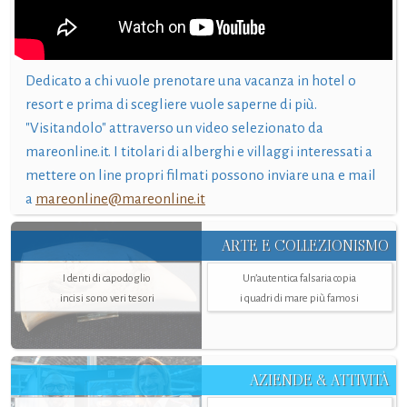
Dedicato a chi vuole prenotare una vacanza in hotel o
resort e prima di scegliere vuole saperne di più.
"Visitandolo" attraverso un video selezionato da
mareonline.it. I titolari di alberghi e villaggi interessati a
mettere on line propri filmati possono inviare una e mail
a
mareonline@mareonline.it
ARTE E COLLEZIONISMO
I denti di capodoglio
Un’autentica falsaria copia
incisi sono veri tesori
i quadri di mare più famosi
AZIENDE & ATTIVITÀ