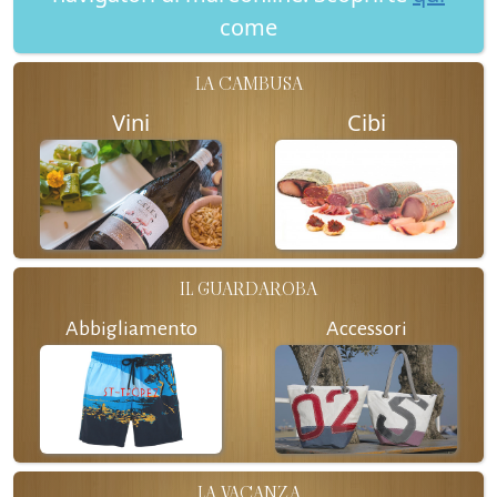
come
LA CAMBUSA
Vini
Cibi
IL GUARDAROBA
Abbigliamento
Accessori
LA VACANZA