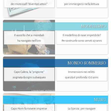
dei motoscafi “diventati attori”
per immergersi nella lettura
MODELLISMO
Il vascello che ai mondiali
Il modellino di nave irripetibile?
ha navigato nell’oro
Per costruirlo sono serviti 47 anni
MONDO SOMMERSO
Capo Galera, la "prigione"
Immersioni nei relitti:
sognata da ogni subacqueo
questa è profonda 150 anni
MUSEI
Capo Horn fa rivivere imprese
La Spezia. per navigare