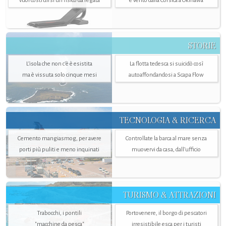
vuol costruirsi un fisico da regata
e vento dalla Corsica a Okinawa
STORIE
L’isola che non c'è è esistita
La flotta tedesca si suicidò così
ma è vissuta solo cinque mesi
autoaffondandosi a Scapa Flow
TECNOLOGIA & RICERCA
Cemento mangiasmog, per avere
Controllate la barca al mare senza
porti più puliti e meno inquinati
muovervi da casa, dall’ufficio
TURISMO & ATTRAZIONI
Trabocchi, i pontili
Portovenere, il borgo di pescatori
"macchine da pesca"
irresistibile esca per i turisti