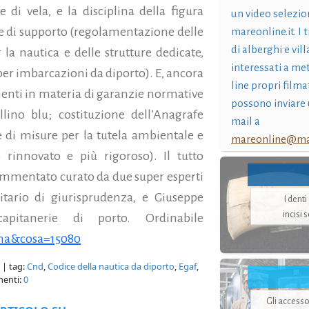
 di vela, e la disciplina della figura
un video selezio
i e di supporto (regolamentazione delle
mareonline.it. I t
di alberghi e vil
 la nautica e delle strutture dedicate,
interessati a me
o per imbarcazioni da diporto). E, ancora
line propri filma
enti in materia di garanzie normative
possono inviare 
lino blu; costituzione dell’Anagrafe
mail a
e di misure per la tutela ambientale e
mareonline@mar
rinnovato e più rigoroso). Il tutto
ommentato curato da due super esperti
itario di giurisprudenza, e Giuseppe
I dent
incisi 
capitanerie di porto. Ordinabile
gina&cosa=15080
| tag:
Cnd
,
Codice della nautica da diporto
,
Egaf
,
enti:
0
Gli accesso