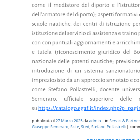
come il mediatore del diporto e l’istruttore
dell’armatore del diporto); aspetti formativ
scuole nautiche, dei centri di istruzione per
istituzione del servizio di assistenza e train
con con puntuali aggiornamenti e arricchim
e tutela (riconoscimento giuridico del Bol
nazionale delle patenti nautiche; prevision
introduzione di un sistema sanzionatorio 
impreziosisto da un approccio annotato e c
come Stefano Pollastrelli, docente univers
Semeraro, ufficiale superiore delle 
su
https://catalogo.egaf.it/index.php?p=pa
pubblicato il
27 Marzo 2025
da
admin
| in
Servizi & Partner
Giuseppe Semeraro
,
Siste
,
Sted
,
Stefano Pollastrelli
| comm