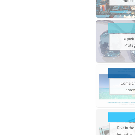
amore no
La piet
Proteg
Come di
e ste
Riva in the
dei motoscaf