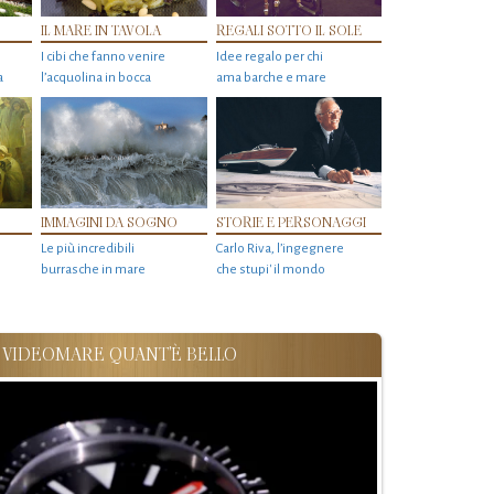
IL MARE IN TAVOLA
REGALI SOTTO IL SOLE
I cibi che fanno venire
Idee regalo per chi
a
l’acquolina in bocca
ama barche e mare
IMMAGINI DA SOGNO
STORIE E PERSONAGGI
Le più incredibili
Carlo Riva, l’ingegnere
burrasche in mare
che stupi' il mondo
VIDEOMARE QUANT'È BELLO