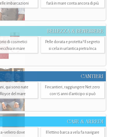
belle imbarcazioni
farà in mare conta ancora di più
BELLEZZA & BENESSERE
torio di cosmetici
Pelle dorata e protetta? Il segreto
specchia in mare
si cela in un’antica pietra Inca
CANTIERI
i, qui sono nate
Fincantieri, raggiungere Net zero
-Royce del mare
con 15 anni d'anticipo si può
CASE & ARREDI
ria-veliero dove
Il lettino barca a vela fa navigare