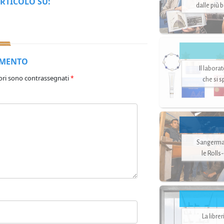
RTICOLO SU:
dalle più 
MMENTO
Il labora
ori sono contrassegnati
*
che si 
Sangerman
le Rolls
La libre