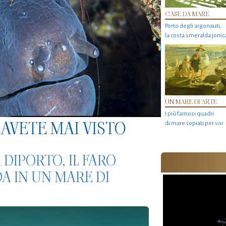
CASE DA MARE
Porto degli argonauti,
la costa smeralda jonic
UN MARE DI ARTE
I più famosi quadri
AVETE MAI VISTO
di mare copiati per voi
DIPORTO, IL FARO
A IN UN MARE DI