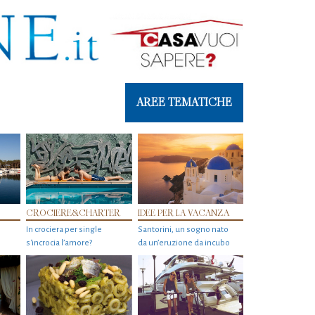
AREE TEMATICHE
CROCIERE&CHARTER
IDEE PER LA VACANZA
In crociera per single
Santorini, un sogno nato
s'incrocia l’amore?
da un’eruzione da incubo