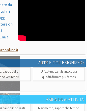
nato da
itolari
laggi
ttere on
ti
una e
eonline.it
ARTE E COLLEZIONISMO
i di capodoglio
Un’autentica falsaria copia
sono veri tesori
i quadri di mare più famosi
AZIENDE & ATTIVITÀ
ri nautici indossati
Navimeteo, sapere che tempo