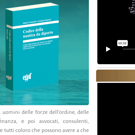
uomini delle forze dell’ordine, delle
inanza, e poi avvocati, consulenti,
he tutti coloro che possono avere a che