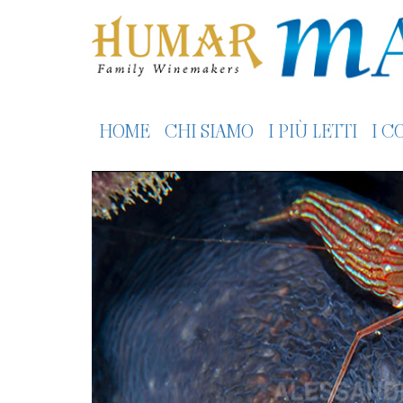
HOME
CHI SIAMO
I PIÙ LETTI
I C