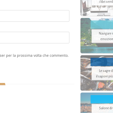
i libri se
Navigare ne
emozion
wser per la prossima volta che commento.
Le sagre 
il sapore pi
Salone di