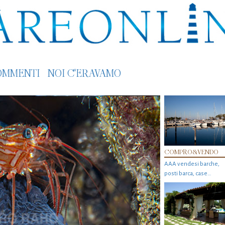
OMMENTI
NOI C'ERAVAMO
COMPRO&VENDO
AAA vendesi barche,
posti barca, case…