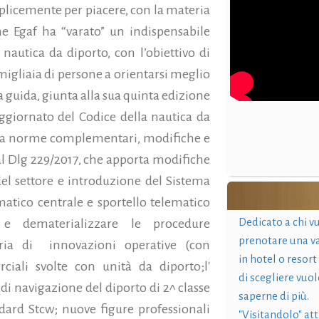
mplicemente per piacere, con la materia
he Egaf ha “varato” un indispensabile
nautica da diporto, con l’obiettivo di
 migliaia di persone a orientarsi meglio
 guida, giunta alla sua quinta edizione
aggiornato del Codice della nautica da
i da norme complementari, modifiche e
l Dlg 229/2017, che apporta modifiche
el settore e introduzione del Sistema
ematico centrale e sportello telematico
Dedicato a chi v
e e dematerializzare le procedure
prenotare una v
ria di innovazioni operative (con
in hotel o resort
ciali svolte con unità da diporto;l'
di scegliere vuol
e di navigazione del diporto di 2^ classe
saperne di più.
ndard Stcw; nuove figure professionali
"Visitandolo" at