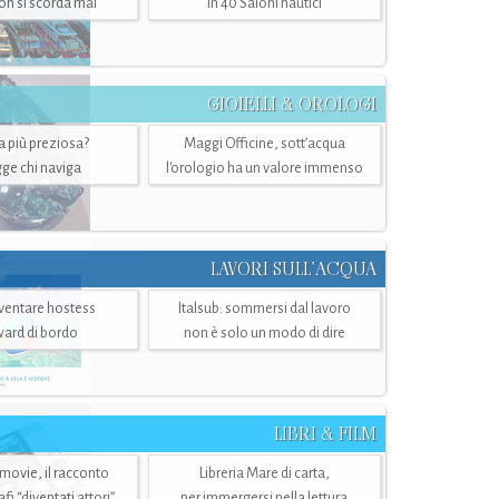
n si scorda mai
in 40 Saloni nautici
GIOIELLI & OROLOGI
ra più preziosa?
Maggi Officine, sott’acqua
ge chi naviga
l'orologio ha un valore immenso
LAVORI SULL’ACQUA
ventare hostess
Italsub: sommersi dal lavoro
ward di bordo
non è solo un modo di dire
LIBRI & FILM
 movie, il racconto
Libreria Mare di carta,
i “diventati attori”
per immergersi nella lettura