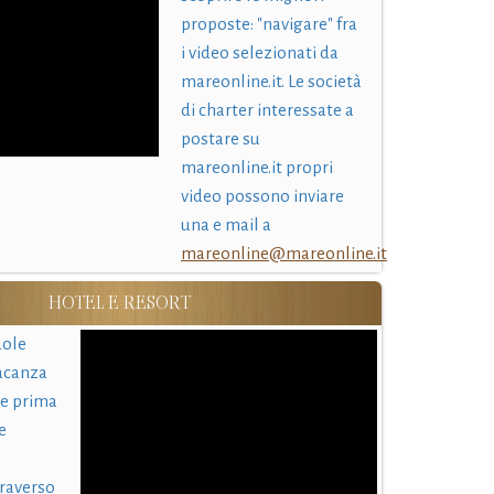
proposte: "navigare" fra
i video selezionati da
mareonline.it. Le società
di charter interessate a
postare su
mareonline.it propri
video possono inviare
una e mail a
mareonline@mareonline.it
HOTEL E RESORT
uole
acanza
 e prima
e
traverso