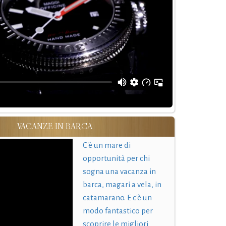
VACANZE IN BARCA
C'è un mare di
opportunità per chi
sogna una vacanza in
barca, magari a vela, in
catamarano. E c'è un
modo fantastico per
scoprire le migliori