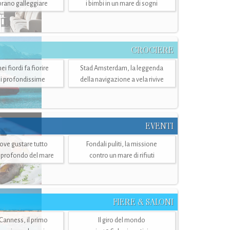
mbrano galleggiare
i bimbi in un mare di sogni
CROCIERE
i fiordi fa fiorire
Stad Amsterdam, la leggenda
i profondissime
della navigazione a vela rivive
EVENTI
dove gustare tutto
Fondali puliti, la missione
ù profondo del mare
contro un mare di rifiuti
FIERE & SALONI
 Canness, il primo
Il giro del mondo