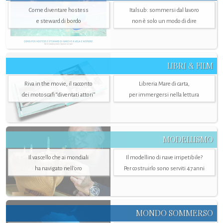
Come diventare hostess
Italsub: sommersi dal lavoro
e steward di bordo
non è solo un modo di dire
LIBRI & FILM
Riva in the movie, il racconto
Libreria Mare di carta,
dei motoscafi “diventati attori”
per immergersi nella lettura
MODELLISMO
Il vascello che ai mondiali
Il modellino di nave irripetibile?
ha navigato nell’oro
Per costruirlo sono serviti 47 anni
MONDO SOMMERSO