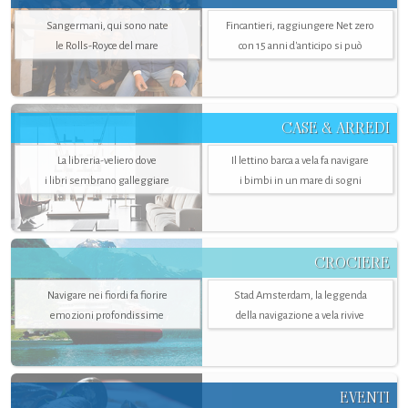
Sangermani, qui sono nate
Fincantieri, raggiungere Net zero
le Rolls-Royce del mare
con 15 anni d'anticipo si può
CASE & ARREDI
La libreria-veliero dove
Il lettino barca a vela fa navigare
i libri sembrano galleggiare
i bimbi in un mare di sogni
CROCIERE
Navigare nei fiordi fa fiorire
Stad Amsterdam, la leggenda
emozioni profondissime
della navigazione a vela rivive
EVENTI