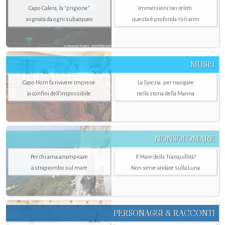
Capo Galera, la "prigione"
Immersioni nei relitti:
sognata da ogni subacqueo
questa è profonda 150 anni
MUSEI
Capo Horn fa rivivere imprese
La Spezia. per navigare
ai confini dell’impossibile
nella storia della Marina
NONSOLOMARE
Per chi ama arrampicare
Il Mare della Tranquillità?
a strapiombo sul mare
Non serve andare sulla Luna
PERSONAGGI & RACCONTI