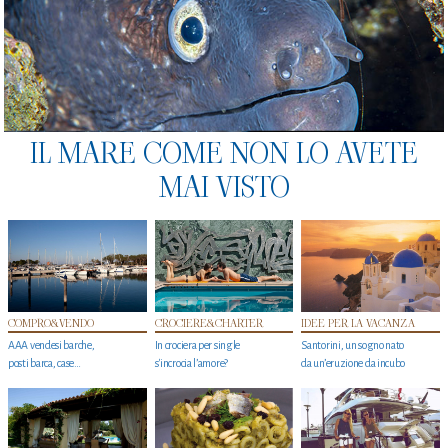
IL MARE COME NON LO AVETE
MAI VISTO
COMPRO&VENDO
CROCIERE&CHARTER
IDEE PER LA VACANZA
AAA vendesi barche,
In crociera per single
Santorini, un sogno nato
posti barca, case…
s'incrocia l’amore?
da un’eruzione da incubo