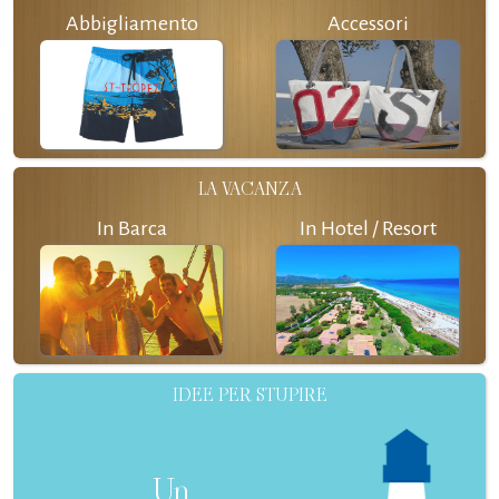
Abbigliamento
Accessori
LA VACANZA
In Barca
In Hotel / Resort
IDEE PER STUPIRE
Un