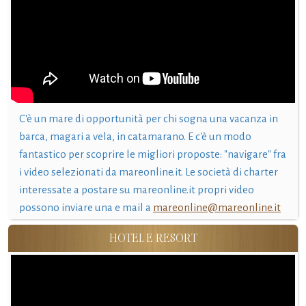
C'è un mare di opportunità per chi sogna una vacanza in
barca, magari a vela, in catamarano. E c'è un modo
fantastico per scoprire le migliori proposte: "navigare" fra
i video selezionati da mareonline.it. Le società di charter
interessate a postare su mareonline.it propri video
possono inviare una e mail a
mareonline@mareonline.it
HOTEL E RESORT