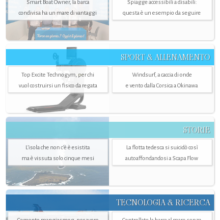
Smart Boat Owner, la barca
Spiagge accessibili a disabili:
condivisa ha un mare di vantaggi
questa è un esempio da seguire
SPORT & ALLENAMENTO
Top Excite Technogym, per chi
Windsurf, a caccia di onde
vuol costruirsi un fisico da regata
e vento dalla Corsica a Okinawa
STORIE
L’isola che non c'è è esistita
La flotta tedesca si suicidò così
ma è vissuta solo cinque mesi
autoaffondandosi a Scapa Flow
TECNOLOGIA & RICERCA