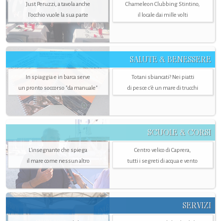
Just Peruzzi, a tavola anche
Chameleon Clubbing Stintino,
l’occhio vuole la sua parte
il locale dai mille volti
SALUTE & BENESSERE
In spiaggia e in barca serve
Totani sbiancati? Nei piatti
un pronto soccorso "da manuale"
di pesce c'è un mare di trucchi
SCUOLE & CORSI
L'insegnante che spiega
Centro velico di Caprera,
il mare come nessun altro
tutti i segreti di acqua e vento
SERVIZI