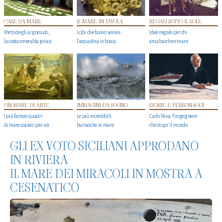
CASE DA MARE
IL MARE IN TAVOLA
REGALI SOTTO IL SOLE
Porto degli argonauti,
I cibi che fanno venire
Idee regalo per chi
la costa smeralda jonica
l’acquolina in bocca
ama barche e mare
UN MARE DI ARTE
IMMAGINI DA SOGNO
STORIE E PERSONAGGI
I più famosi quadri
Le più incredibili
Carlo Riva, l’ingegnere
di mare copiati per voi
burrasche in mare
che stupi' il mondo
GLI EX VOTO SICILIANI APPRODANO
IN RIVIERA
IL MARE DEI MIRACOLI IN MOSTRA A
CESENATICO