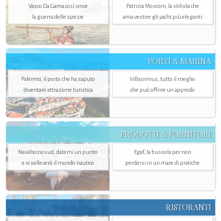
Vasco Da Gama così vince
Patrizia Mosconi, la stilista che
la guerra delle spezie
ama vestire gli yacht più eleganti
PORTI & MARINA
Palermo, il porto che ha saputo
Villasimius, tutto il meglio
diventare attrazione turistica
che può offrire un approdo
PRODOTTI & FORNITORI
Navaltecnosud, datemi un punto
Egaf, la bussola per non
e vi solleverò il mondo nautico
perdersi in un mare di pratiche
RISTORANTI