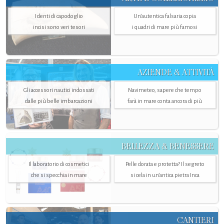
I denti di capodoglio
Un’autentica falsaria copia
incisi sono veri tesori
i quadri di mare più famosi
AZIENDE & ATTIVITÀ
Gli accessori nautici indossati
Navimeteo, sapere che tempo
dalle più belle imbarcazioni
farà in mare conta ancora di più
BELLEZZA & BENESSERE
Il laboratorio di cosmetici
Pelle dorata e protetta? Il segreto
che si specchia in mare
si cela in un’antica pietra Inca
CANTIERI