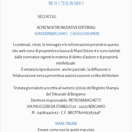
NOI C'ERAVAMO
SEGUICI SU
ALTRE NOSTRE INIZIATIVE EDITORIALI
ILMADEINBERGAMO
CASAVUOISAPERE
I contenuti, i testi, le immagini e le informazioni presenti in questo
sito web sono di proprietà esclusiva di MareOnLine.it e sono tutelati
dalle normative vigenti in materia di diritto d'autore e di proprietà
intellettuale.
È vietata la riproduzione, anche parziale, la diffusione o
l'elaborazione senza preventiva autorizzazione scritta del titolare.
Testata giornalistica iscritta al numero 3/2026 del Registro Stampa
del Tribunale di Bergamo.
Direttore responsabile: PIETRO BARACHETTI
VIA P. RUGGERI DA STABELLO 20 - 24123 BERGAMO
P.I.: 04581440163 - C.F.: BRCPTR61H23A794P
MARE ONLINE
Il mare come non lo avete mai visto