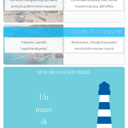
Cemento mangiasmog, per avere
Controllate la barca al mare senza
porti più puliti e meno inquinati
muovervi da casa, dall’ufficio
TURISMO & ATTRAZIONI
Trabocchi, i pontili
Portovenere, il borgo di pescatori
"macchine da pesca"
irresistibile esca per i turisti
MI MANDA MAREONLINE
Un
mare
di