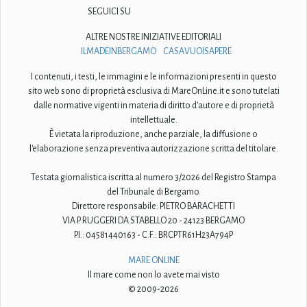
SEGUICI SU
ALTRE NOSTRE INIZIATIVE EDITORIALI
ILMADEINBERGAMO
CASAVUOISAPERE
I contenuti, i testi, le immagini e le informazioni presenti in questo
sito web sono di proprietà esclusiva di MareOnLine.it e sono tutelati
dalle normative vigenti in materia di diritto d'autore e di proprietà
intellettuale.
È vietata la riproduzione, anche parziale, la diffusione o
l'elaborazione senza preventiva autorizzazione scritta del titolare.
Testata giornalistica iscritta al numero 3/2026 del Registro Stampa
del Tribunale di Bergamo.
Direttore responsabile: PIETRO BARACHETTI
VIA P. RUGGERI DA STABELLO 20 - 24123 BERGAMO
P.I.: 04581440163 - C.F.: BRCPTR61H23A794P
MARE ONLINE
Il mare come non lo avete mai visto
© 2009-2026