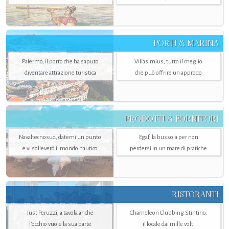
PORTI & MARINA
Palermo, il porto che ha saputo
Villasimius, tutto il meglio
diventare attrazione turistica
che può offrire un approdo
PRODOTTI & FORNITORI
Navaltecnosud, datemi un punto
Egaf, la bussola per non
e vi solleverò il mondo nautico
perdersi in un mare di pratiche
RISTORANTI
Just Peruzzi, a tavola anche
Chameleon Clubbing Stintino,
l’occhio vuole la sua parte
il locale dai mille volti