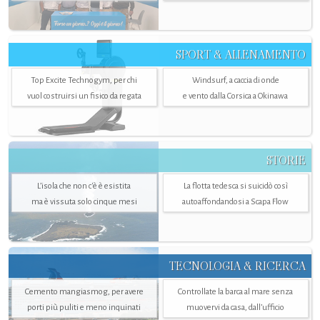
SPORT & ALLENAMENTO
Top Excite Technogym, per chi
Windsurf, a caccia di onde
vuol costruirsi un fisico da regata
e vento dalla Corsica a Okinawa
STORIE
L’isola che non c'è è esistita
La flotta tedesca si suicidò così
ma è vissuta solo cinque mesi
autoaffondandosi a Scapa Flow
TECNOLOGIA & RICERCA
Cemento mangiasmog, per avere
Controllate la barca al mare senza
porti più puliti e meno inquinati
muovervi da casa, dall’ufficio