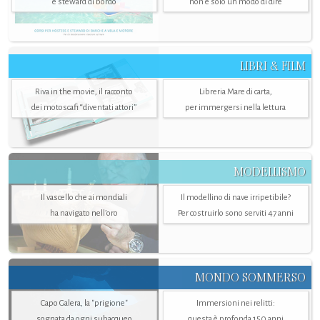
e steward di bordo
non è solo un modo di dire
LIBRI & FILM
Riva in the movie, il racconto
Libreria Mare di carta,
dei motoscafi “diventati attori”
per immergersi nella lettura
MODELLISMO
Il vascello che ai mondiali
Il modellino di nave irripetibile?
ha navigato nell’oro
Per costruirlo sono serviti 47 anni
MONDO SOMMERSO
Capo Galera, la "prigione"
Immersioni nei relitti:
sognata da ogni subacqueo
questa è profonda 150 anni