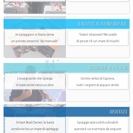
SALUTE & BENESSERE
In spiaggia e in barca serve
Totani sbiancati? Nei piatti
un pronto soccorso "da manuale"
di pesce c'è un mare di trucchi
SCUOLE & CORSI
L'insegnante che spiega
Centro velico di Caprera,
il mare come nessun altro
tutti i segreti di acqua e vento
SERVIZI
Smart Boat Owner, la barca
Spiagge accessibili a disabili:
condivisa ha un mare di vantaggi
questa è un esempio da seguire