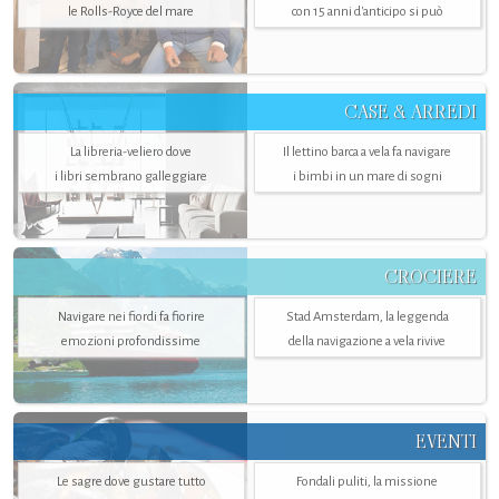
le Rolls-Royce del mare
con 15 anni d'anticipo si può
CASE & ARREDI
La libreria-veliero dove
Il lettino barca a vela fa navigare
i libri sembrano galleggiare
i bimbi in un mare di sogni
CROCIERE
Navigare nei fiordi fa fiorire
Stad Amsterdam, la leggenda
emozioni profondissime
della navigazione a vela rivive
EVENTI
Le sagre dove gustare tutto
Fondali puliti, la missione