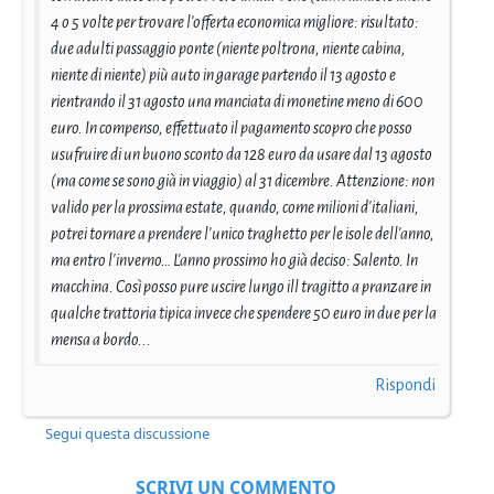
4 o 5 volte per trovare l'offerta economica migliore: risultato:
due adulti passaggio ponte (niente poltrona, niente cabina,
niente di niente) più auto in garage partendo il 13 agosto e
rientrando il 31 agosto una manciata di monetine meno di 600
euro. In compenso, effettuato il pagamento scopro che posso
usufruire di un buono sconto da 128 euro da usare dal 13 agosto
(ma come se sono già in viaggio) al 31 dicembre. Attenzione: non
valido per la prossima estate, quando, come milioni d'italiani,
potrei tornare a prendere l'unico traghetto per le isole dell'anno,
ma entro l'inverno… L'anno prossimo ho già deciso: Salento. In
macchina. Così posso pure uscire lungo ill tragitto a pranzare in
qualche trattoria tipica invece che spendere 50 euro in due per la
mensa a bordo...
Rispondi
Segui questa discussione
SCRIVI UN COMMENTO