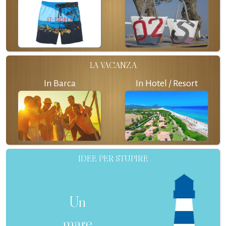
LA VACANZA
In Barca
In Hotel / Resort
IDEE PER STUPIRE
Un
mare