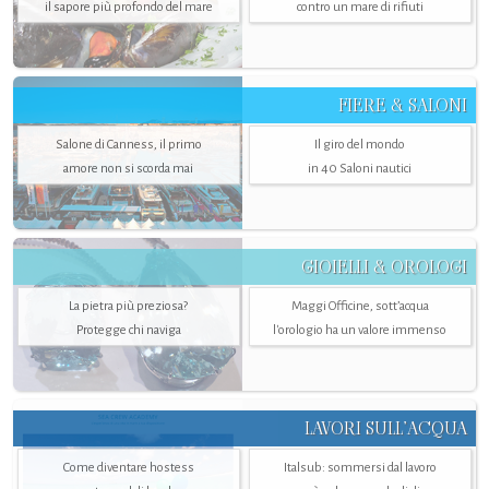
il sapore più profondo del mare
contro un mare di rifiuti
FIERE & SALONI
Salone di Canness, il primo
Il giro del mondo
amore non si scorda mai
in 40 Saloni nautici
GIOIELLI & OROLOGI
La pietra più preziosa?
Maggi Officine, sott’acqua
Protegge chi naviga
l'orologio ha un valore immenso
LAVORI SULL’ACQUA
Come diventare hostess
Italsub: sommersi dal lavoro