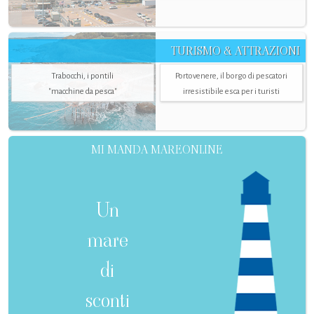
TURISMO & ATTRAZIONI
Trabocchi, i pontili
Portovenere, il borgo di pescatori
"macchine da pesca"
irresistibile esca per i turisti
MI MANDA MAREONLINE
Un
mare
di
sconti