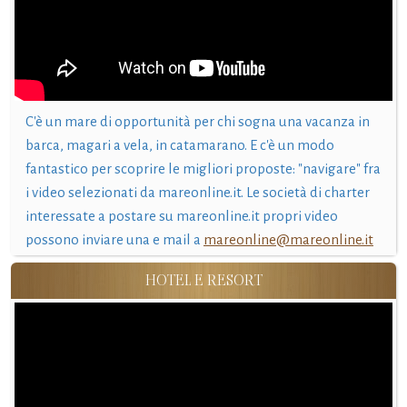
C'è un mare di opportunità per chi sogna una vacanza in
barca, magari a vela, in catamarano. E c'è un modo
fantastico per scoprire le migliori proposte: "navigare" fra
i video selezionati da mareonline.it. Le società di charter
interessate a postare su mareonline.it propri video
possono inviare una e mail a
mareonline@mareonline.it
HOTEL E RESORT