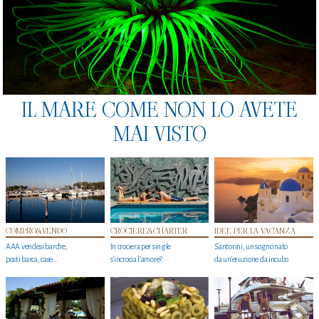
IL MARE COME NON LO AVETE
MAI VISTO
COMPRO&VENDO
CROCIERE&CHARTER
IDEE PER LA VACANZA
AAA vendesi barche,
In crociera per single
Santorini, un sogno nato
posti barca, case…
s'incrocia l’amore?
da un’eruzione da incubo