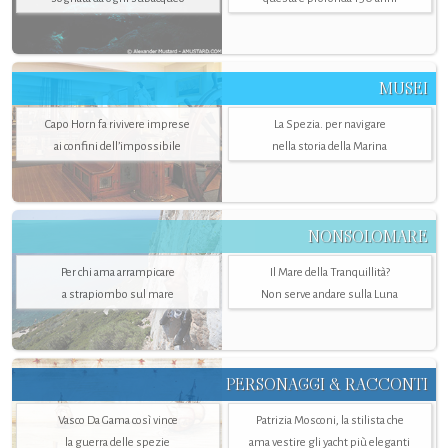
MUSEI
Capo Horn fa rivivere imprese
La Spezia. per navigare
ai confini dell’impossibile
nella storia della Marina
NONSOLOMARE
Per chi ama arrampicare
Il Mare della Tranquillità?
a strapiombo sul mare
Non serve andare sulla Luna
PERSONAGGI & RACCONTI
Vasco Da Gama così vince
Patrizia Mosconi, la stilista che
la guerra delle spezie
ama vestire gli yacht più eleganti