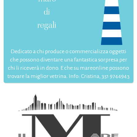
di
regali
Dedicato a chi produce o commercializza oggetti
che possono diventare una fantastica sorpresa per
chi li riceverà in dono. E che su mareonline possono
trovare la miglior vetrina. Info: Cristina, 351 9744943