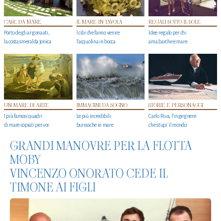
CASE DA MARE
IL MARE IN TAVOLA
REGALI SOTTO IL SOLE
Porto degli argonauti,
I cibi che fanno venire
Idee regalo per chi
la costa smeralda jonica
l’acquolina in bocca
ama barche e mare
UN MARE DI ARTE
IMMAGINI DA SOGNO
STORIE E PERSONAGGI
I più famosi quadri
Le più incredibili
Carlo Riva, l’ingegnere
di mare copiati per voi
burrasche in mare
che stupi' il mondo
GRANDI MANOVRE PER LA FLOTTA
MOBY
VINCENZO ONORATO CEDE IL
TIMONE AI FIGLI