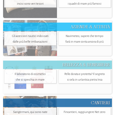
incisi sono veri tesori
i quadri di mare più famosi
AZIENDE & ATTIVITÀ
Gli accessori nautici indossati
Navimeteo, sapere che tempo
dalle più belle imbarcazioni
farà in mare conta ancora di più
BELLEZZA & BENESSERE
Il laboratorio di cosmetici
Pelle dorata e protetta? Il segreto
che si specchia in mare
si cela in un’antica pietra Inca
CANTIERI
Sangermani, qui sono nate
Fincantieri, raggiungere Net zero