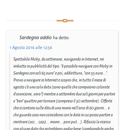
Sardegna addio
ha detto:
1 Agosto 2016 alle 12:56
Spettabile Moby, da settimane, navigando in Internet, mi
imbatto in pubblicità del tipo: "è possibile navigare con Moby in
Sardegna con soli 65 euro" e poi, addirittura, "con 35 euro...".
Provo a navigare in Internet e scopro che, in tutto il mese di
agosto c'è una sola data (sono quelle che compaiono colorate
d'arancione, vero?) mentre a settembre due soli giorni per partire
e "ben" quattro per tornare (compreso il 30 settembre). Offerte
che si contano sulle dita di una mano nell'arco di 60 giorni... e
che guarda caso non coincidono con le date in cui posso partire o
rientrare (acc... cazz... mann... porc put...). Rifaccio la ricerca
con alcune date che potrebbero andar bene (cambiandole anche