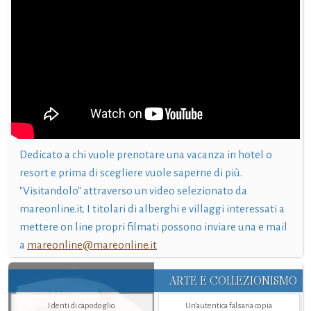
Dedicato a chi vuole prenotare una vacanza in hotel o
resort e prima di scegliere vuole saperne di più.
"Visitandolo" attraverso un video selezionato da
mareonline.it. I titolari di alberghi e villaggi interessati a
mettere on line propri filmati possono inviare una e mail
a
mareonline@mareonline.it
ARTE E COLLEZIONISMO
I denti di capodoglio
Un’autentica falsaria copia