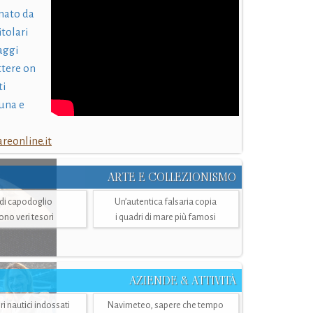
nato da
itolari
laggi
ttere on
ti
una e
eonline.it
ARTE E COLLEZIONISMO
i di capodoglio
Un’autentica falsaria copia
sono veri tesori
i quadri di mare più famosi
AZIENDE & ATTIVITÀ
ri nautici indossati
Navimeteo, sapere che tempo