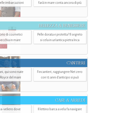
belle imbarcazioni
farà in mare conta ancora di più
BELLEZZA & BENESSERE
torio di cosmetici
Pelle dorata e protetta? Il segreto
specchia in mare
si cela in un’antica pietra Inca
CANTIERI
i, qui sono nate
Fincantieri, raggiungere Net zero
-Royce del mare
con 15 anni d'anticipo si può
CASE & ARREDI
ria-veliero dove
Il lettino barca a vela fa navigare