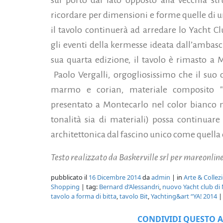
ricordare per dimensioni e forme quelle di u
il tavolo continuerà ad arredare lo Yacht Cl
gli eventi della kermesse ideata dall’ambas
sua quarta edizione, il tavolo è rimasto a 
Paolo Vergalli, orgogliosissimo che il suo 
marmo e corian, materiale composito "i
presentato a Montecarlo nel color bianco ma
tonalità sia di materiali) possa continuar
architettonica dal fascino unico come quella 
Testo realizzato da Baskerville srl per mareonlin
pubblicato il
16 Dicembre 2014
da
admin
| in
Arte & Colle
Shopping
| tag:
Bernard d’Alessandri
,
nuovo Yacht club d
tavolo a forma di bitta
,
tavolo Bit
,
Yachting&art “YA! 2014
|
CONDIVIDI QUESTO A