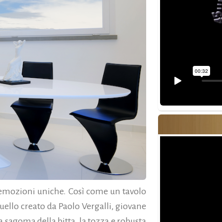
 emozioni uniche. Così come un tavolo
uello creato da Paolo Vergalli, giovane
la sagoma della bitta, la tozza e robusta