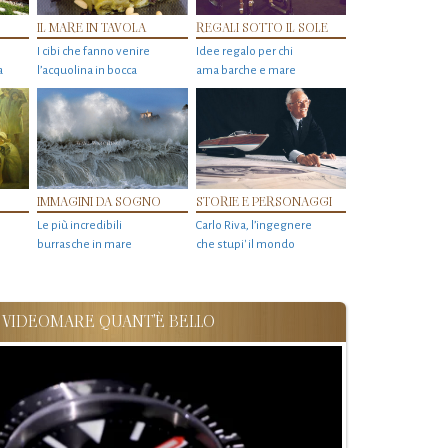
IL MARE IN TAVOLA
REGALI SOTTO IL SOLE
I cibi che fanno venire
Idee regalo per chi
a
l’acquolina in bocca
ama barche e mare
IMMAGINI DA SOGNO
STORIE E PERSONAGGI
Le più incredibili
Carlo Riva, l’ingegnere
burrasche in mare
che stupi' il mondo
VIDEOMARE QUANT'È BELLO