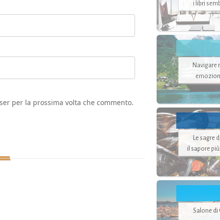
i libri se
Navigare ne
emozion
wser per la prossima volta che commento.
Le sagre 
il sapore pi
Salone di