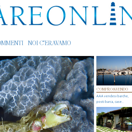
OMMENTI
NOI C'ERAVAMO
COMPRO&VENDO
AAA vendesi barche,
posti barca, case…