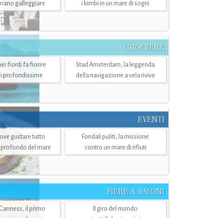
mbrano galleggiare
i bimbi in un mare di sogni
CROCIERE
i fiordi fa fiorire
Stad Amsterdam, la leggenda
i profondissime
della navigazione a vela rivive
EVENTI
dove gustare tutto
Fondali puliti, la missione
ù profondo del mare
contro un mare di rifiuti
FIERE & SALONI
 Canness, il primo
Il giro del mondo