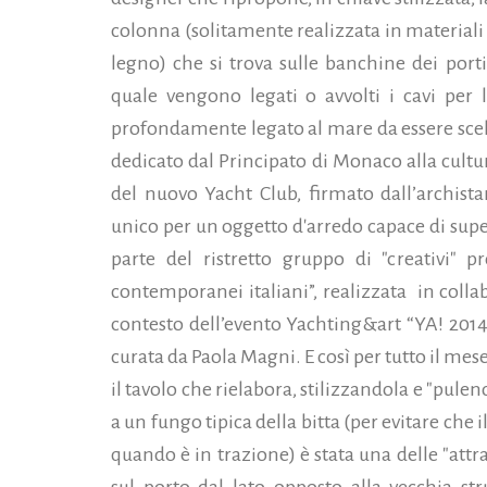
colonna (solitamente realizzata in materiali l
legno) che si trova sulle banchine dei porti
quale vengono legati o avvolti i cavi per 
profondamente legato al mare da essere scel
dedicato dal Principato di Monaco alla cultur
del nuovo Yacht Club, firmato dall’archis
unico per un oggetto d'arredo capace di super
parte del ristretto gruppo di "creativi" pro
contemporanei italiani”, realizzata in col
contesto dell’evento Yachting&art “YA! 2014
curata da Paola Magni. E così per tutto il mese
il tavolo che rielabora, stilizzandola e "pule
a un fungo tipica della bitta (per evitare che i
quando è in trazione) è stata una delle "attr
sul porto dal lato opposto alla vecchia str