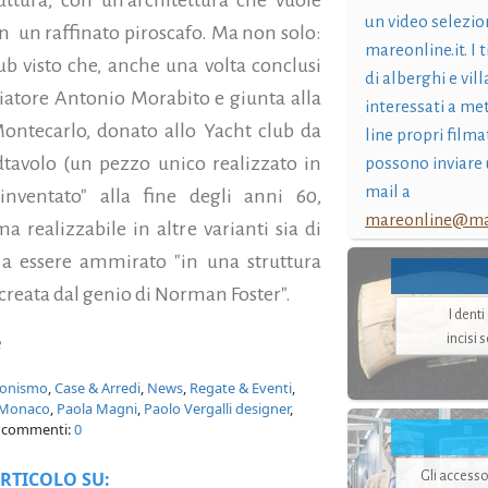
un video selezio
n un raffinato piroscafo. Ma non solo:
mareonline.it. I t
ub visto che, anche una volta conclusi
di alberghi e vil
ciatore Antonio Morabito e giunta alla
interessati a me
Montecarlo, donato allo Yacht club da
line propri filma
dtavolo (un pezzo unico realizzato in
possono inviare 
mail a
nventato" alla fine degli anni 60,
mareonline@mar
 realizzabile in altre varianti sia di
e a essere ammirato "in una struttura
creata dal genio di Norman Foster".
I dent
incisi 
e
zionismo
,
Case & Arredi
,
News
,
Regate & Eventi
,
i Monaco
,
Paola Magni
,
Paolo Vergalli designer
,
 commenti:
0
RTICOLO SU:
Gli accesso