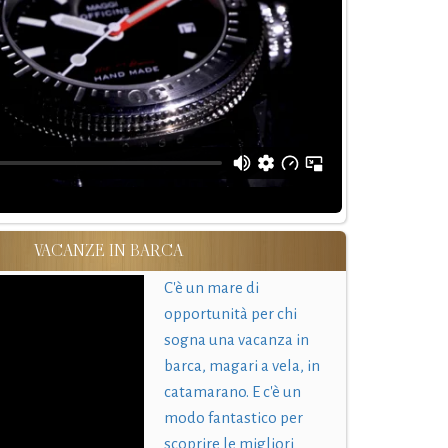
VACANZE IN BARCA
C'è un mare di
opportunità per chi
sogna una vacanza in
barca, magari a vela, in
catamarano. E c'è un
modo fantastico per
scoprire le migliori