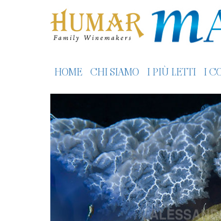
HOME
CHI SIAMO
I PIÙ LETTI
I C