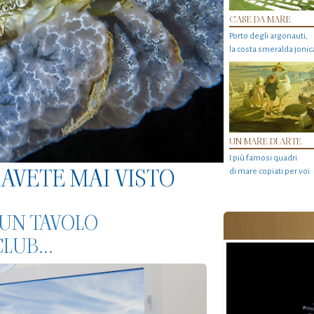
CASE DA MARE
Porto degli argonauti,
la costa smeralda jonic
UN MARE DI ARTE
I più famosi quadri
AVETE MAI VISTO
di mare copiati per voi
 UN TAVOLO
LUB...