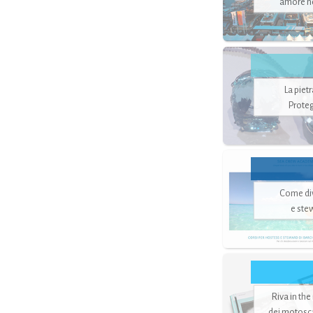
amore no
La piet
Proteg
Come di
e ste
Riva in the
dei motoscaf