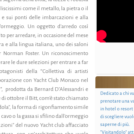
iscissimi come il metallo, la pietra o il
 e sui ponti delle imbarcazioni e alla
l'ormeggio. Un oggetto d'arredo così
to per arredare, in occasione del mese
a e alla lingua italiana, uno dei saloni
tar Norman Foster.
Un riconoscimento
are le dure selezioni per entrare a far
tagonisti della “Collettiva di artisti
laborazione con Yacht Club Monaco nel
”, prodotta da Bernard D’Alessandri e
Dedicato a chi v
 di ottobre il Bitt, com'è stato chiamato
prenotare una v
ndola", la forma di rigonfiamento simile
in hotel o resort
l cavo o la gassa si sfilino dall'ormeggio
di scegliere vuol
saperne di più.
azioni" del nuovo Yacht club affacciato
"Visitandolo" at
uttura, con un’architettura che vuole