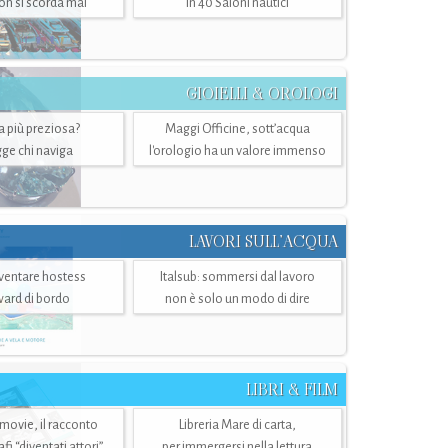
n si scorda mai
in 40 Saloni nautici
GIOIELLI & OROLOGI
ra più preziosa?
Maggi Officine, sott’acqua
ge chi naviga
l'orologio ha un valore immenso
LAVORI SULL’ACQUA
ventare hostess
Italsub: sommersi dal lavoro
ward di bordo
non è solo un modo di dire
LIBRI & FILM
 movie, il racconto
Libreria Mare di carta,
i “diventati attori”
per immergersi nella lettura