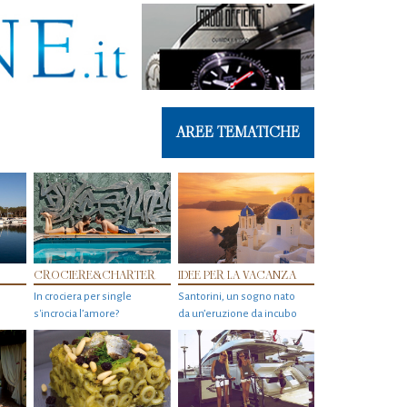
AREE TEMATICHE
CROCIERE&CHARTER
IDEE PER LA VACANZA
In crociera per single
Santorini, un sogno nato
s'incrocia l’amore?
da un’eruzione da incubo