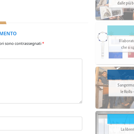
dalle più 
MMENTO
Il labora
ori sono contrassegnati
*
che si 
Sangerman
le Rolls
La libre