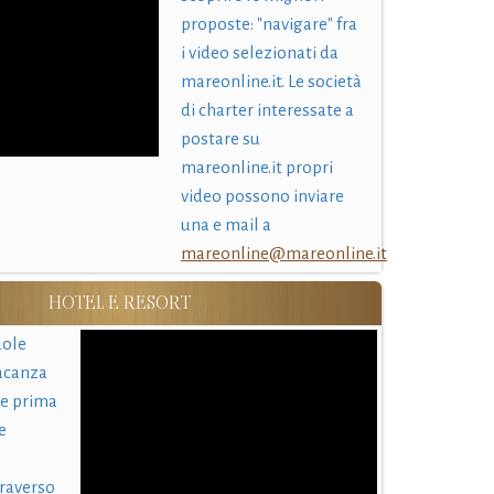
proposte: "navigare" fra
i video selezionati da
mareonline.it. Le società
di charter interessate a
postare su
mareonline.it propri
video possono inviare
una e mail a
mareonline@mareonline.it
HOTEL E RESORT
uole
acanza
 e prima
e
traverso