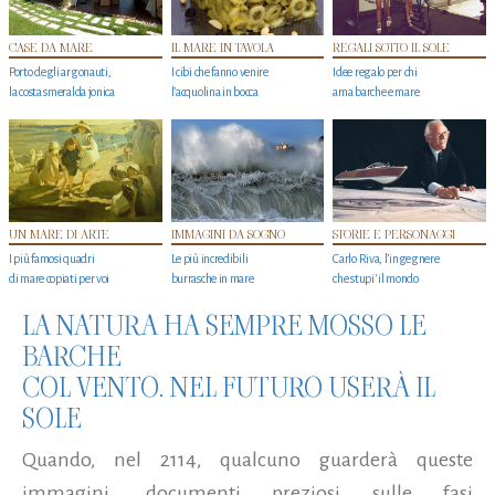
CASE DA MARE
IL MARE IN TAVOLA
REGALI SOTTO IL SOLE
Porto degli argonauti,
I cibi che fanno venire
Idee regalo per chi
la costa smeralda jonica
l’acquolina in bocca
ama barche e mare
UN MARE DI ARTE
IMMAGINI DA SOGNO
STORIE E PERSONAGGI
I più famosi quadri
Le più incredibili
Carlo Riva, l’ingegnere
di mare copiati per voi
burrasche in mare
che stupi' il mondo
LA NATURA HA SEMPRE MOSSO LE
BARCHE
COL VENTO. NEL FUTURO USERÀ IL
SOLE
Quando, nel 2114, qualcuno guarderà queste
immagini, documenti preziosi sulle fasi