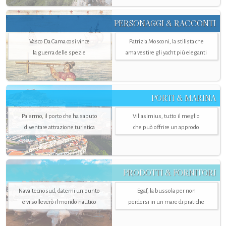
PERSONAGGI & RACCONTI
Vasco Da Gama così vince
Patrizia Mosconi, la stilista che
la guerra delle spezie
ama vestire gli yacht più eleganti
PORTI & MARINA
Palermo, il porto che ha saputo
Villasimius, tutto il meglio
diventare attrazione turistica
che può offrire un approdo
PRODOTTI & FORNITORI
Navaltecnosud, datemi un punto
Egaf, la bussola per non
e vi solleverò il mondo nautico
perdersi in un mare di pratiche