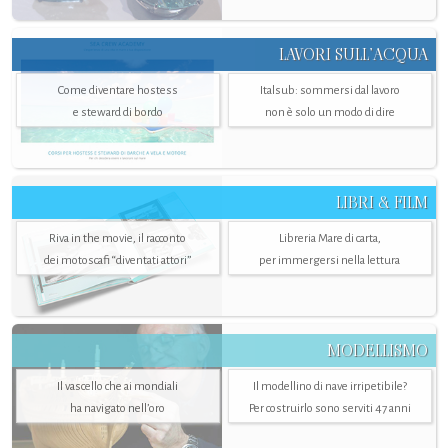
LAVORI SULL’ACQUA
Come diventare hostess
Italsub: sommersi dal lavoro
e steward di bordo
non è solo un modo di dire
LIBRI & FILM
Riva in the movie, il racconto
Libreria Mare di carta,
dei motoscafi “diventati attori”
per immergersi nella lettura
MODELLISMO
Il vascello che ai mondiali
Il modellino di nave irripetibile?
ha navigato nell’oro
Per costruirlo sono serviti 47 anni