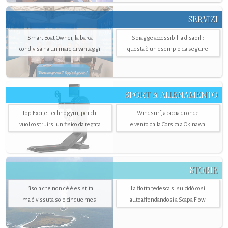
SERVIZI
Smart Boat Owner, la barca
Spiagge accessibili a disabili:
condivisa ha un mare di vantaggi
questa è un esempio da seguire
SPORT & ALLENAMENTO
Top Excite Technogym, per chi
Windsurf, a caccia di onde
vuol costruirsi un fisico da regata
e vento dalla Corsica a Okinawa
STORIE
L’isola che non c'è è esistita
La flotta tedesca si suicidò così
ma è vissuta solo cinque mesi
autoaffondandosi a Scapa Flow