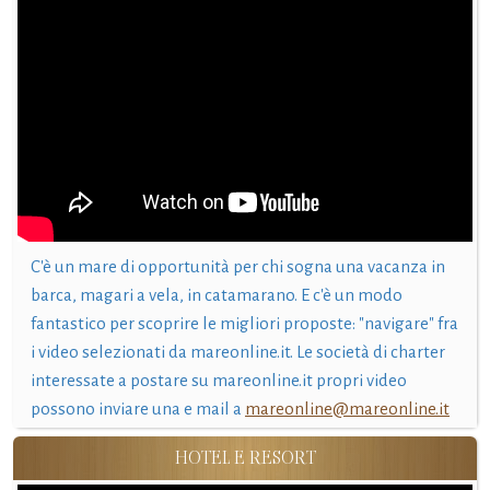
C'è un mare di opportunità per chi sogna una vacanza in
barca, magari a vela, in catamarano. E c'è un modo
fantastico per scoprire le migliori proposte: "navigare" fra
i video selezionati da mareonline.it. Le società di charter
interessate a postare su mareonline.it propri video
possono inviare una e mail a
mareonline@mareonline.it
HOTEL E RESORT