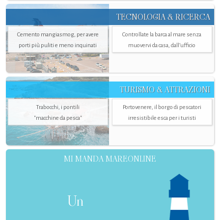
TECNOLOGIA & RICERCA
Cemento mangiasmog, per avere
Controllate la barca al mare senza
porti più puliti e meno inquinati
muovervi da casa, dall’ufficio
TURISMO & ATTRAZIONI
Trabocchi, i pontili
Portovenere, il borgo di pescatori
"macchine da pesca"
irresistibile esca per i turisti
MI MANDA MAREONLINE
Un