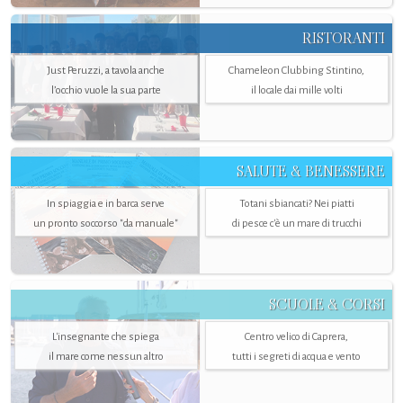
RISTORANTI
Just Peruzzi, a tavola anche
Chameleon Clubbing Stintino,
l’occhio vuole la sua parte
il locale dai mille volti
SALUTE & BENESSERE
In spiaggia e in barca serve
Totani sbiancati? Nei piatti
un pronto soccorso "da manuale"
di pesce c'è un mare di trucchi
SCUOLE & CORSI
L'insegnante che spiega
Centro velico di Caprera,
il mare come nessun altro
tutti i segreti di acqua e vento