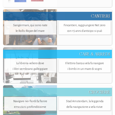
CANTIERI
Sangermani, qui sono nate
Fincantieri, raggiungere Net zero
le Rolls-Royce del mare
con 15 anni d'anticipo si può
CASE & ARREDI
La libreria-veliero dove
Il lettino barca a vela fa navigare
i libri sembrano galleggiare
i bimbi in un mare di sogni
CROCIERE
Navigare nei fiordi fa fiorire
Stad Amsterdam, la leggenda
emozioni profondissime
della navigazione a vela rivive