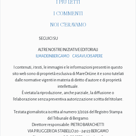
I PIÙ LETTI
I COMMENTI
NOI C'ERAVAMO
SEGUICI SU
ALTRE NOSTRE INIZIATIVE EDITORIALI
ILMADEINBERGAMO
CASAVUOISAPERE
I contenuti, i testi, le immagini e le informazioni presenti in questo
sito web sono di proprietà esclusiva di MareOnLine.it e sono tutelati
dalle normative vigenti in materia di diritto d'autore e di proprietà
intellettuale.
È vietata la riproduzione, anche parziale, la diffusione o
l'elaborazione senza preventiva autorizzazione scritta del titolare.
Testata giornalistica iscritta al numero 3/2026 del Registro Stampa
del Tribunale di Bergamo.
Direttore responsabile: PIETRO BARACHETTI
VIA P. RUGGERI DA STABELLO 20 - 24123 BERGAMO