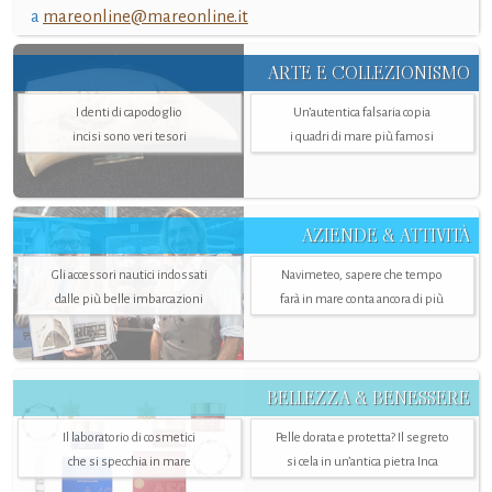
a
mareonline@mareonline.it
ARTE E COLLEZIONISMO
I denti di capodoglio
Un’autentica falsaria copia
incisi sono veri tesori
i quadri di mare più famosi
AZIENDE & ATTIVITÀ
Gli accessori nautici indossati
Navimeteo, sapere che tempo
dalle più belle imbarcazioni
farà in mare conta ancora di più
BELLEZZA & BENESSERE
Il laboratorio di cosmetici
Pelle dorata e protetta? Il segreto
che si specchia in mare
si cela in un’antica pietra Inca