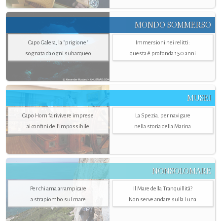
MONDO SOMMERSO
Capo Galera, la "prigione"
Immersioni nei relitti:
sognata da ogni subacqueo
questa è profonda 150 anni
MUSEI
Capo Horn fa rivivere imprese
La Spezia. per navigare
ai confini dell’impossibile
nella storia della Marina
NONSOLOMARE
Per chi ama arrampicare
Il Mare della Tranquillità?
a strapiombo sul mare
Non serve andare sulla Luna