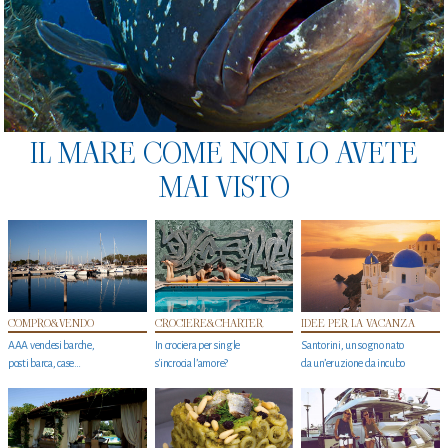
IL MARE COME NON LO AVETE
MAI VISTO
COMPRO&VENDO
CROCIERE&CHARTER
IDEE PER LA VACANZA
AAA vendesi barche,
In crociera per single
Santorini, un sogno nato
posti barca, case…
s'incrocia l’amore?
da un’eruzione da incubo