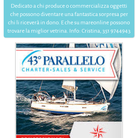
Dedicato a chi produce o commercializza oggetti
che possono diventare una fantastica sorpresa per
chi li riceverà in dono. E che su mareonline possono
trovare la miglior vetrina. Info: Cristina, 351 9744943