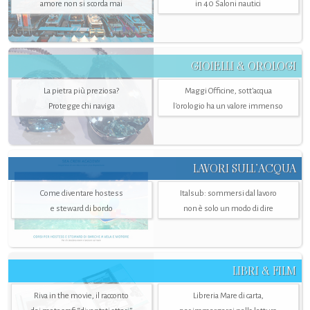
amore non si scorda mai
in 40 Saloni nautici
GIOIELLI & OROLOGI
La pietra più preziosa?
Maggi Officine, sott’acqua
Protegge chi naviga
l'orologio ha un valore immenso
LAVORI SULL’ACQUA
Come diventare hostess
Italsub: sommersi dal lavoro
e steward di bordo
non è solo un modo di dire
LIBRI & FILM
Riva in the movie, il racconto
Libreria Mare di carta,