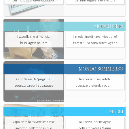
dei motoscafi “diventati attori”
per immergersi nella lettura
MODELLISMO
Il vascello che ai mondiali
Il modellino di nave irripetibile?
ha navigato nell’oro
Per costruirlo sono serviti 47 anni
MONDO SOMMERSO
Capo Galera, la "prigione"
Immersioni nei relitti:
sognata da ogni subacqueo
questa è profonda 150 anni
MUSEI
Capo Horn fa rivivere imprese
La Spezia. per navigare
ai confini dell’impossibile
nella storia della Marina