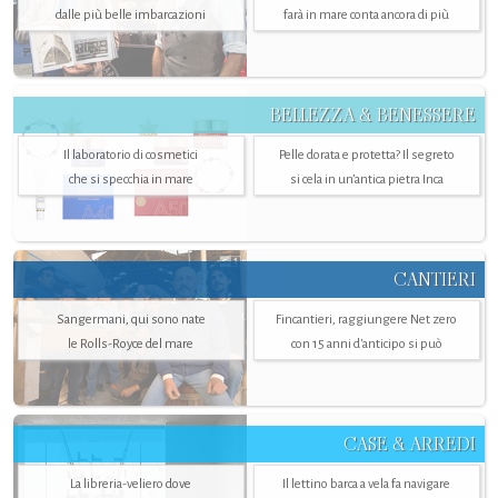
dalle più belle imbarcazioni
farà in mare conta ancora di più
BELLEZZA & BENESSERE
Il laboratorio di cosmetici
Pelle dorata e protetta? Il segreto
che si specchia in mare
si cela in un’antica pietra Inca
CANTIERI
Sangermani, qui sono nate
Fincantieri, raggiungere Net zero
le Rolls-Royce del mare
con 15 anni d'anticipo si può
CASE & ARREDI
La libreria-veliero dove
Il lettino barca a vela fa navigare