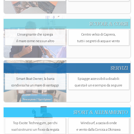
SCUOLE & CORSI
L'insegnante che spiega
Centro velico di Caprera,
il mare come nessun altro
tutti i segreti di acqua e vento
SERVIZI
Smart Boat Owner, la barca
Spiagge accessibili a disabili:
condivisa ha un mare di vantaggi
questa è un esempio da seguire
SPORT & ALLENAMENTO
Top Excite Technogym, per chi
Windsurf, a caccia di onde
vuol costruirsi un fisico da regata
e vento dalla Corsica a Okinawa