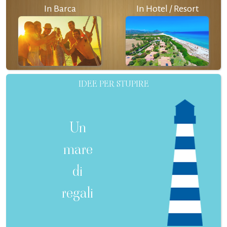
In Barca
In Hotel / Resort
IDEE PER STUPIRE
Un
mare
di
regali