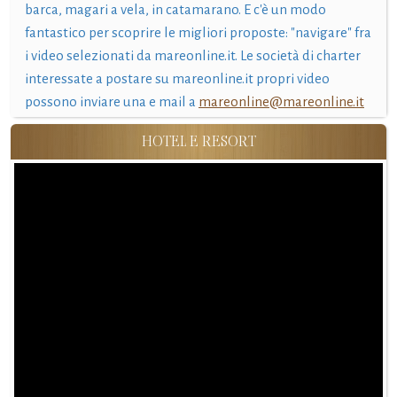
barca, magari a vela, in catamarano. E c'è un modo
fantastico per scoprire le migliori proposte: "navigare" fra
i video selezionati da mareonline.it. Le società di charter
interessate a postare su mareonline.it propri video
possono inviare una e mail a
mareonline@mareonline.it
HOTEL E RESORT