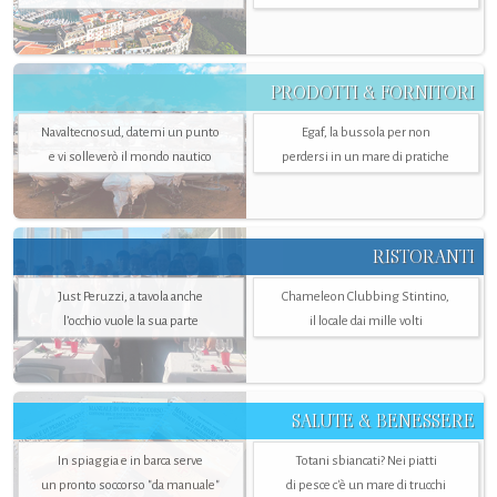
PRODOTTI & FORNITORI
Navaltecnosud, datemi un punto
Egaf, la bussola per non
e vi solleverò il mondo nautico
perdersi in un mare di pratiche
RISTORANTI
Just Peruzzi, a tavola anche
Chameleon Clubbing Stintino,
l’occhio vuole la sua parte
il locale dai mille volti
SALUTE & BENESSERE
In spiaggia e in barca serve
Totani sbiancati? Nei piatti
un pronto soccorso "da manuale"
di pesce c'è un mare di trucchi