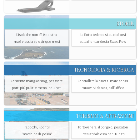
STORIE
L’isola che non c'è è esistita
La flotta tedesca si suicidò così
ma è vissuta solo cinque mesi
autoaffondandosi a Scapa Flow
TECNOLOGIA & RICERCA
Cemento mangiasmog, per avere
Controllate la barca al mare senza
porti più puliti e meno inquinati
muovervi da casa, dall’ufficio
TURISMO & ATTRAZIONI
Trabocchi, i pontili
Portovenere, il borgo di pescatori
"macchine da pesca"
irresistibile esca per i turisti