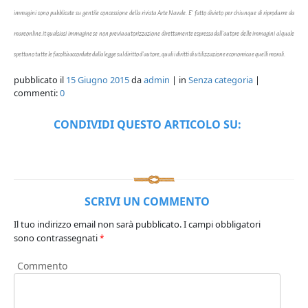
immagini sono pubblicate su gentile concessione della rivista Arte Navale. E' fatto divieto per chiunque di riprodurre da
mareonline.it qualsiasi immagine se non previa autorizzazione direttamente espressa dall'autore delle immagini al quale
spettano tutte le facoltà accordate dalla legge sul diritto d'autore, quali i diritti di utilizzazione economica e quelli morali.
pubblicato il
15 Giugno 2015
da
admin
| in
Senza categoria
|
commenti:
0
CONDIVIDI QUESTO ARTICOLO SU:
SCRIVI UN COMMENTO
Il tuo indirizzo email non sarà pubblicato.
I campi obbligatori
sono contrassegnati
*
Commento