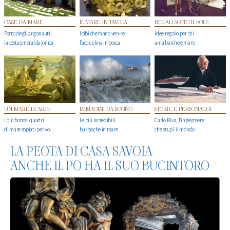
CASE DA MARE
IL MARE IN TAVOLA
REGALI SOTTO IL SOLE
Porto degli argonauti,
I cibi che fanno venire
Idee regalo per chi
la costa smeralda jonica
l’acquolina in bocca
ama barche e mare
UN MARE DI ARTE
IMMAGINI DA SOGNO
STORIE E PERSONAGGI
I più famosi quadri
Le più incredibili
Carlo Riva, l’ingegnere
di mare copiati per voi
burrasche in mare
che stupi' il mondo
LA PEOTA DI CASA SAVOIA
ANCHE IL PO HA IL SUO BUCINTORO