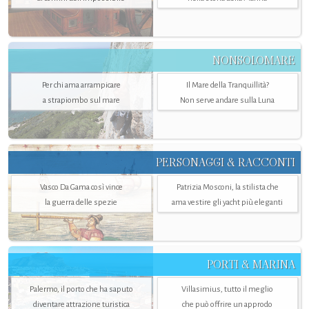
NONSOLOMARE
Per chi ama arrampicare
Il Mare della Tranquillità?
a strapiombo sul mare
Non serve andare sulla Luna
PERSONAGGI & RACCONTI
Vasco Da Gama così vince
Patrizia Mosconi, la stilista che
la guerra delle spezie
ama vestire gli yacht più eleganti
PORTI & MARINA
Palermo, il porto che ha saputo
Villasimius, tutto il meglio
diventare attrazione turistica
che può offrire un approdo