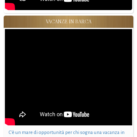
VACANZE IN BARCA
C'è un mare di opportunità per chi sogna una vacanza in