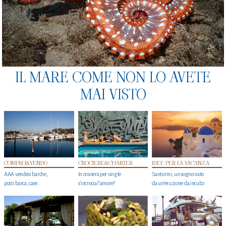
IL MARE COME NON LO AVETE
MAI VISTO
COMPRO&VENDO
CROCIERE&CHARTER
IDEE PER LA VACANZA
AAA vendesi barche,
In crociera per single
Santorini, un sogno nato
posti barca, case…
s'incrocia l’amore?
da un’eruzione da incubo