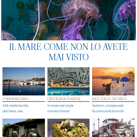
IL MARE COME NON LO AVETE
MAI VISTO
COMPRO&VENDO
CROCIERE&CHARTER
IDEE PER LA VACANZA
AAA vendesi barche,
In crociera per single
Santorini, un sogno nato
posti barca, case…
s'incrocia l’amore?
da un’eruzione da incubo