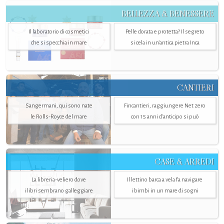
BELLEZZA & BENESSERE
Il laboratorio di cosmetici
Pelle dorata e protetta? Il segreto
che si specchia in mare
si cela in un’antica pietra Inca
CANTIERI
Sangermani, qui sono nate
Fincantieri, raggiungere Net zero
le Rolls-Royce del mare
con 15 anni d'anticipo si può
CASE & ARREDI
La libreria-veliero dove
Il lettino barca a vela fa navigare
i libri sembrano galleggiare
i bimbi in un mare di sogni