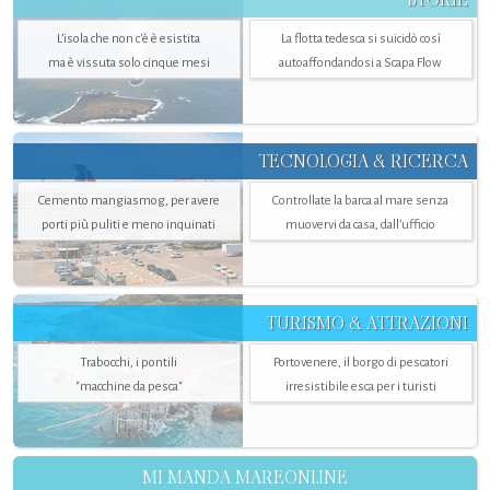
L’isola che non c'è è esistita
La flotta tedesca si suicidò così
ma è vissuta solo cinque mesi
autoaffondandosi a Scapa Flow
TECNOLOGIA & RICERCA
Cemento mangiasmog, per avere
Controllate la barca al mare senza
porti più puliti e meno inquinati
muovervi da casa, dall’ufficio
TURISMO & ATTRAZIONI
Trabocchi, i pontili
Portovenere, il borgo di pescatori
"macchine da pesca"
irresistibile esca per i turisti
MI MANDA MAREONLINE