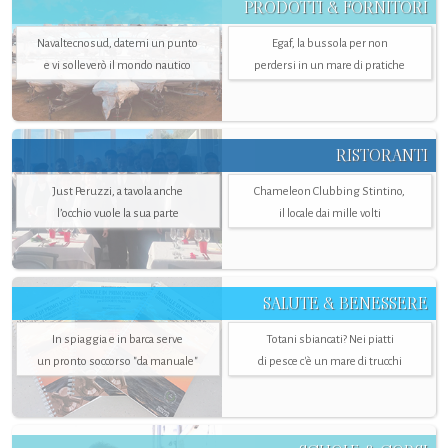
PRODOTTI & FORNITORI
Navaltecnosud, datemi un punto
Egaf, la bussola per non
e vi solleverò il mondo nautico
perdersi in un mare di pratiche
RISTORANTI
Just Peruzzi, a tavola anche
Chameleon Clubbing Stintino,
l’occhio vuole la sua parte
il locale dai mille volti
SALUTE & BENESSERE
In spiaggia e in barca serve
Totani sbiancati? Nei piatti
un pronto soccorso "da manuale"
di pesce c'è un mare di trucchi