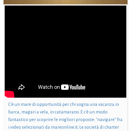
C'è un mare di opportunità per chi sogna una vacanza in
barca, magari a vela, in catamarano. E c'è un modo
fantastico per scoprire le migliori proposte: "navigare" fra
i video selezionati da mareonline.it. Le società di charter