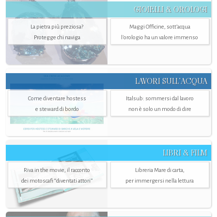
GIOIELLI & OROLOGI
La pietra più preziosa?
Maggi Officine, sott’acqua
Protegge chi naviga
l'orologio ha un valore immenso
LAVORI SULL’ACQUA
Come diventare hostess
Italsub: sommersi dal lavoro
e steward di bordo
non è solo un modo di dire
LIBRI & FILM
Riva in the movie, il racconto
Libreria Mare di carta,
dei motoscafi “diventati attori”
per immergersi nella lettura