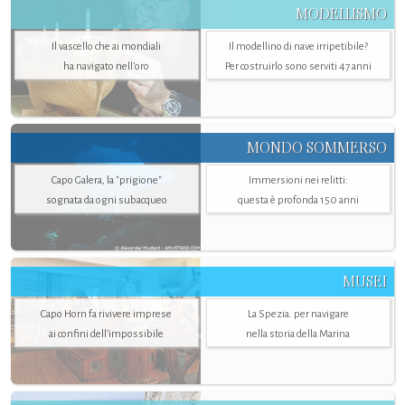
MODELLISMO
Il vascello che ai mondiali
Il modellino di nave irripetibile?
ha navigato nell’oro
Per costruirlo sono serviti 47 anni
MONDO SOMMERSO
Capo Galera, la "prigione"
Immersioni nei relitti:
sognata da ogni subacqueo
questa è profonda 150 anni
MUSEI
Capo Horn fa rivivere imprese
La Spezia. per navigare
ai confini dell’impossibile
nella storia della Marina