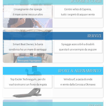
SCUOLE & CORSI
L'insegnante che spiega
Centro velico di Caprera,
il mare come nessun altro
tutti i segreti di acqua e vento
SERVIZI
Smart Boat Owner, la barca
Spiagge accessibili a disabili:
condivisa ha un mare di vantaggi
questa è un esempio da seguire
SPORT & ALLENAMENTO
Top Excite Technogym, per chi
Windsurf, a caccia di onde
vuol costruirsi un fisico da regata
e vento dalla Corsica a Okinawa
STORIE