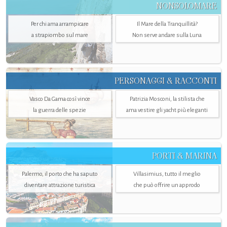
NONSOLOMARE
Per chi ama arrampicare
Il Mare della Tranquillità?
a strapiombo sul mare
Non serve andare sulla Luna
PERSONAGGI & RACCONTI
Vasco Da Gama così vince
Patrizia Mosconi, la stilista che
la guerra delle spezie
ama vestire gli yacht più eleganti
PORTI & MARINA
Palermo, il porto che ha saputo
Villasimius, tutto il meglio
diventare attrazione turistica
che può offrire un approdo