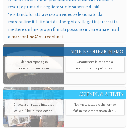
resort e prima di scegliere vuole saperne di più.
"Visitandolo" attraverso un video selezionato da
mareonline.it. I titolari di alberghi e villaggi interessati a
mettere on line propri filmati possono inviare una e mail
a
mareonline@mareonline.it
ARTE E COLLEZIONISMO
I denti di capodoglio
Un’autentica falsaria copia
incisi sono veri tesori
i quadri di mare più famosi
AZIENDE & ATTIVITÀ
Gli accessori nautici indossati
Navimeteo, sapere che tempo
dalle più belle imbarcazioni
farà in mare conta ancora di più