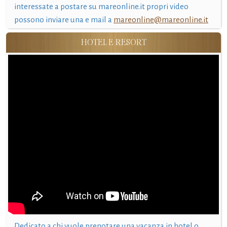
interessate a postare su mareonline.it propri video
possono inviare una e mail a
mareonline@mareonline.it
HOTEL E RESORT
Dedicato a chi vuole prenotare una vacanza in hotel o