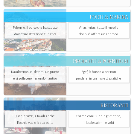
PORTI & MARINA
Palermo, il porto che ha saputo
Villasimius, tutto il meglio
diventare attrazione turistica
che può offrire un approdo
PRODOTTI & FORNITORI
Navaltecnosud, datemi un punto
Egaf, la bussola per non
e vi solleverò il mondo nautico
perdersi in un mare di pratiche
RISTORANTI
Just Peruzzi, a tavola anche
Chameleon Clubbing Stintino,
l’occhio vuole la sua parte
il locale dai mille volti