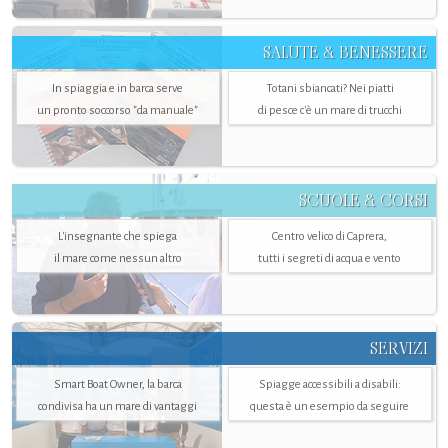
SALUTE & BENESSERE
In spiaggia e in barca serve
Totani sbiancati? Nei piatti
un pronto soccorso "da manuale"
di pesce c'è un mare di trucchi
SCUOLE & CORSI
L'insegnante che spiega
Centro velico di Caprera,
il mare come nessun altro
tutti i segreti di acqua e vento
SERVIZI
Smart Boat Owner, la barca
Spiagge accessibili a disabili:
condivisa ha un mare di vantaggi
questa è un esempio da seguire