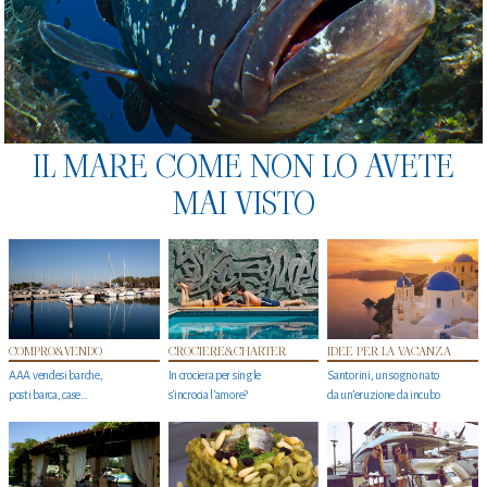
IL MARE COME NON LO AVETE
MAI VISTO
COMPRO&VENDO
CROCIERE&CHARTER
IDEE PER LA VACANZA
AAA vendesi barche,
In crociera per single
Santorini, un sogno nato
posti barca, case…
s'incrocia l’amore?
da un’eruzione da incubo