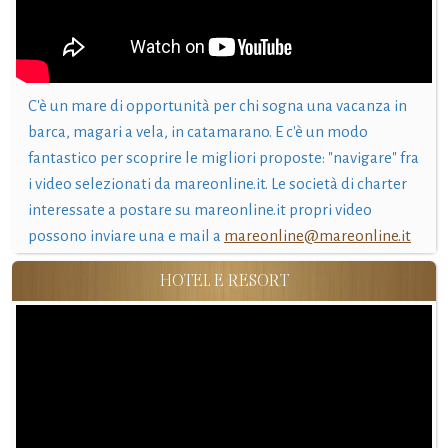
C'è un mare di opportunità per chi sogna una vacanza in
barca, magari a vela, in catamarano. E c'è un modo
fantastico per scoprire le migliori proposte: "navigare" fra
i video selezionati da mareonline.it. Le società di charter
interessate a postare su mareonline.it propri video
possono inviare una e mail a
mareonline@mareonline.it
HOTEL E RESORT