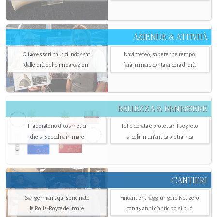
AZIENDE & ATTIVITÀ
Gli accessori nautici indossati
Navimeteo, sapere che tempo
dalle più belle imbarcazioni
farà in mare conta ancora di più
BELLEZZA & BENESSERE
Il laboratorio di cosmetici
Pelle dorata e protetta? Il segreto
che si specchia in mare
si cela in un’antica pietra Inca
CANTIERI
Sangermani, qui sono nate
Fincantieri, raggiungere Net zero
le Rolls-Royce del mare
con 15 anni d'anticipo si può