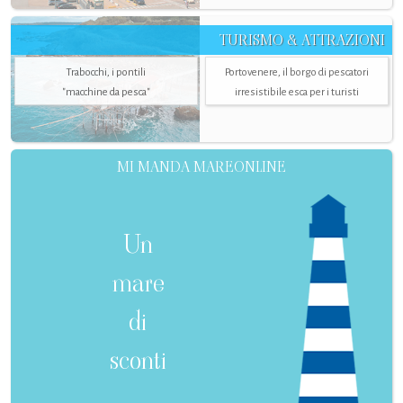
TURISMO & ATTRAZIONI
Trabocchi, i pontili
Portovenere, il borgo di pescatori
"macchine da pesca"
irresistibile esca per i turisti
MI MANDA MAREONLINE
Un
mare
di
sconti