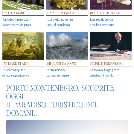
CASE DA MARE
IL MARE IN TAVOLA
REGALI SOTTO IL SOLE
Porto degli argonauti,
I cibi che fanno venire
Idee regalo per chi
la costa smeralda jonica
l’acquolina in bocca
ama barche e mare
UN MARE DI ARTE
IMMAGINI DA SOGNO
STORIE E PERSONAGGI
I più famosi quadri
Le più incredibili
Carlo Riva, l’ingegnere
di mare copiati per voi
burrasche in mare
che stupi' il mondo
PORTO MONTENEGRO, SCOPRITE
OGGI
IL PARADISO TURISTICO DEL
DOMANI...