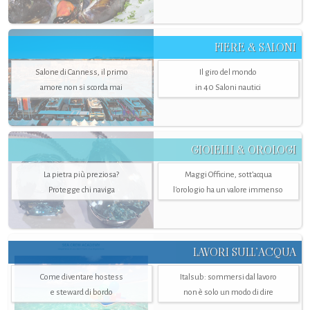
FIERE & SALONI
Salone di Canness, il primo
Il giro del mondo
amore non si scorda mai
in 40 Saloni nautici
GIOIELLI & OROLOGI
La pietra più preziosa?
Maggi Officine, sott’acqua
Protegge chi naviga
l'orologio ha un valore immenso
LAVORI SULL’ACQUA
Come diventare hostess
Italsub: sommersi dal lavoro
e steward di bordo
non è solo un modo di dire