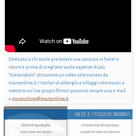
Dedicato a chi vuole prenotare una vacanza in hotel o
resort e prima di scegliere vuole saperne di più.
"Visitandolo" attraverso un video selezionato da
mareonline.it. I titolari di alberghi e villaggi interessati a
mettere on line propri filmati possono inviare una e mail
a
mareonline@mareonline.it
ARTE E COLLEZIONISMO
I denti di capodoglio
Un’autentica falsaria copia
incisi sono veri tesori
i quadri di mare più famosi