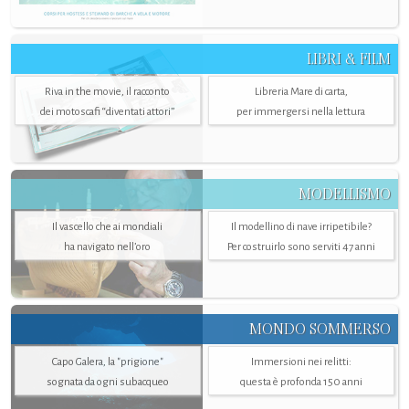
LIBRI & FILM
Riva in the movie, il racconto
Libreria Mare di carta,
dei motoscafi “diventati attori”
per immergersi nella lettura
MODELLISMO
Il vascello che ai mondiali
Il modellino di nave irripetibile?
ha navigato nell’oro
Per costruirlo sono serviti 47 anni
MONDO SOMMERSO
Capo Galera, la "prigione"
Immersioni nei relitti:
sognata da ogni subacqueo
questa è profonda 150 anni