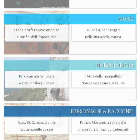
MUSEI
Capo Horn fa rivivere imprese
La Spezia. per navigare
ai confini dell’impossibile
nella storia della Marina
NONSOLOMARE
Per chi ama arrampicare
Il Mare della Tranquillità?
a strapiombo sul mare
Non serve andare sulla Luna
PERSONAGGI & RACCONTI
Vasco Da Gama così vince
Patrizia Mosconi, la stilista che
la guerra delle spezie
ama vestire gli yacht più eleganti