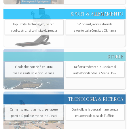
SPORT & ALLENAMENTO
Top Excite Technogym, per chi
Windsurf, a caccia di onde
vuol costruirsi un fisico da regata
e vento dalla Corsica a Okinawa
STORIE
L’isola che non c'è è esistita
La flotta tedesca si suicidò così
ma è vissuta solo cinque mesi
autoaffondandosi a Scapa Flow
TECNOLOGIA & RICERCA
Cemento mangiasmog, per avere
Controllate la barca al mare senza
porti più puliti e meno inquinati
muovervi da casa, dall’ufficio