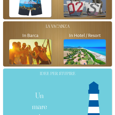
LA VACANZA
In Barca
In Hotel / Resort
IDEE PER STUPIRE
Un
mare