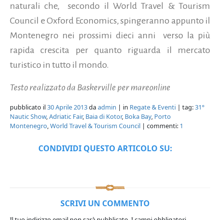
naturali che, secondo il World Travel & Tourism
Council e Oxford Economics, spingeranno appunto il
Montenegro nei prossimi dieci anni verso la più
rapida crescita per quanto riguarda il mercato
turistico in tutto il mondo.
Testo realizzato da Baskerville per mareonline
pubblicato il
30 Aprile 2013
da
admin
| in
Regate & Eventi
| tag:
31°
Nautic Show
,
Adriatic Fair
,
Baia di Kotor
,
Boka Bay
,
Porto
Montenegro
,
World Travel & Tourism Council
| commenti:
1
CONDIVIDI QUESTO ARTICOLO SU:
SCRIVI UN COMMENTO
Il tuo indirizzo email non sarà pubblicato.
I campi obbligatori