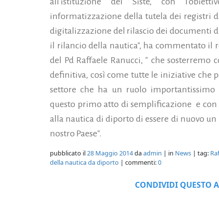
all'istituzione del Siste, con l'obiett
informatizzazione della tutela dei registri d
digitalizzazione del rilascio dei documenti 
il rilancio della nautica", ha commentato il 
del Pd Raffaele Ranucci, " che sosterremo c
definitiva, così come tutte le iniziative ch
settore che ha un ruolo importantissimo 
questo primo atto di semplificazione e con u
alla nautica di diporto di essere di nuovo un
nostro Paese".
pubblicato il
28 Maggio 2014
da
admin
| in
News
| tag:
Ra
della nautica da diporto
| commenti:
0
CONDIVIDI QUESTO A