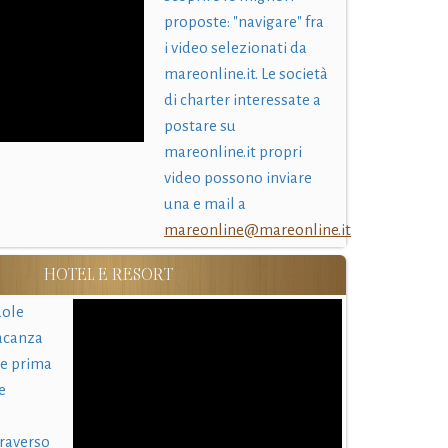
proposte: "navigare" fra
i video selezionati da
mareonline.it. Le società
di charter interessate a
postare su
mareonline.it propri
video possono inviare
una e mail a
mareonline@mareonline.it
HOTEL E RESORT
uole
acanza
 e prima
e
traverso