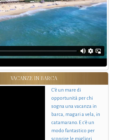
VACANZE IN BARCA
C'è un mare di
opportunità per chi
sogna una vacanza in
barca, magari a vela, in
catamarano. E c'è un
modo fantastico per
scoprire le migliori