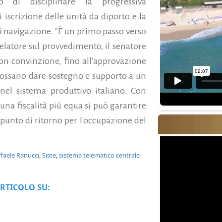
ivo di disciplinare la progressiva
i iscrizione delle unità da diporto e la
di navigazione. "È un primo passo verso
relatore sul provvedimento, il senatore
on convinzione, fino all'approvazione
e possano dare sostegno e supporto a un
nel sistema produttivo italiano.
Con
na fiscalità più equa si può garantire
 punto di ritorno per l'occupazione del
ffaele Ranucci
,
Siste
,
sistema telematico centrale
RTICOLO SU: