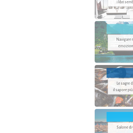
i libri se
Navigare ne
emozion
Le sagre 
il sapore pi
Salone di