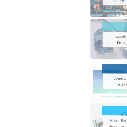
amore no
La piet
Proteg
Come di
e ste
Riva in the
dei motoscaf