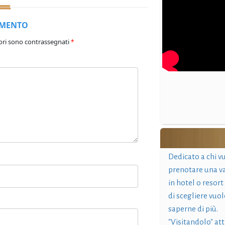
MMENTO
ori sono contrassegnati
*
Dedicato a chi v
prenotare una v
in hotel o resort
di scegliere vuol
saperne di più.
"Visitandolo" at