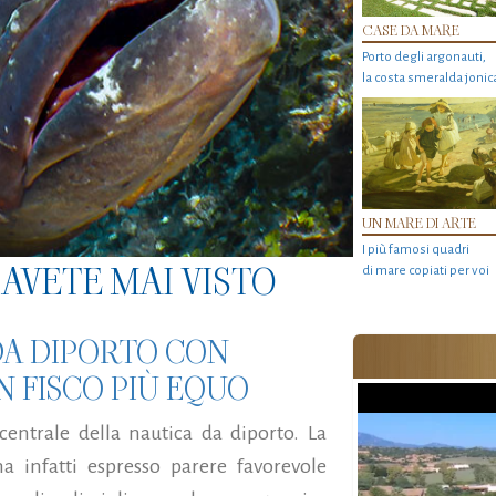
CASE DA MARE
Porto degli argonauti,
la costa smeralda jonic
UN MARE DI ARTE
I più famosi quadri
AVETE MAI VISTO
di mare copiati per voi
DA DIPORTO CON
N FISCO PIÙ EQUO
entrale della nautica da diporto. La
 infatti espresso parere favorevole