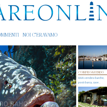
OMMENTI
NOI C'ERAVAMO
COMPRO&VENDO
AAA vendesi barche,
posti barca, case…