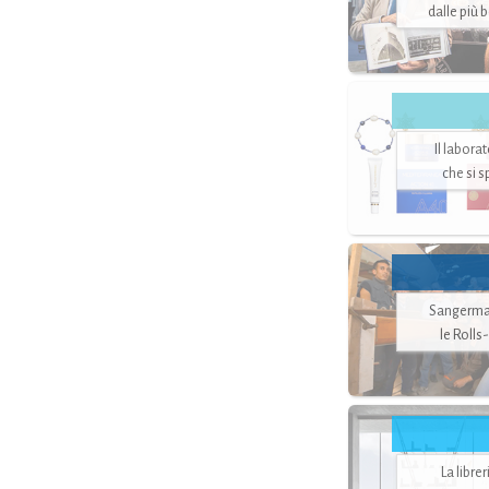
dalle più 
Il labora
che si 
Sangerman
le Rolls
La libre