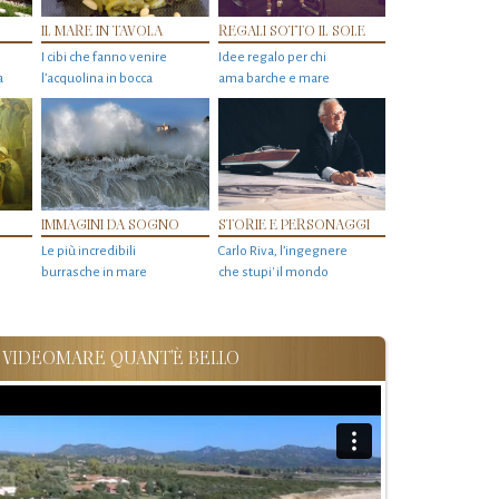
IL MARE IN TAVOLA
REGALI SOTTO IL SOLE
I cibi che fanno venire
Idee regalo per chi
a
l’acquolina in bocca
ama barche e mare
IMMAGINI DA SOGNO
STORIE E PERSONAGGI
Le più incredibili
Carlo Riva, l’ingegnere
burrasche in mare
che stupi' il mondo
VIDEOMARE QUANT'È BELLO