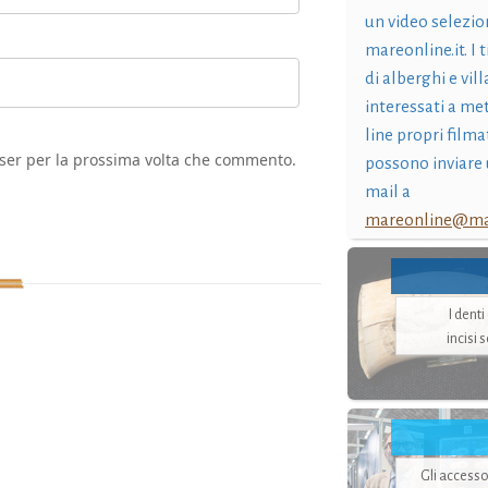
un video selezio
mareonline.it. I t
di alberghi e vil
interessati a me
line propri filma
wser per la prossima volta che commento.
possono inviare 
mail a
mareonline@mar
I dent
incisi 
Gli accesso