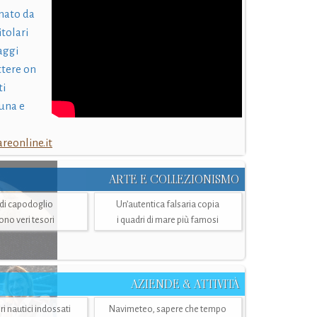
nato da
itolari
laggi
ttere on
ti
una e
eonline.it
ARTE E COLLEZIONISMO
i di capodoglio
Un’autentica falsaria copia
sono veri tesori
i quadri di mare più famosi
AZIENDE & ATTIVITÀ
ri nautici indossati
Navimeteo, sapere che tempo