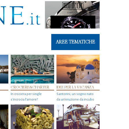
AREE TEMATICHE
CROCIERE&CHARTER
IDEE PER LA VACANZA
In crociera per single
Santorini, un sogno nato
s'incrocia l’amore?
da un’eruzione da incubo