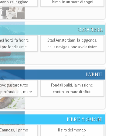
mbrano galleggiare
i bimbi in un mare di sogni
CROCIERE
i fiordi fa fiorire
Stad Amsterdam, la leggenda
i profondissime
della navigazione a vela rivive
EVENTI
dove gustare tutto
Fondali puliti, la missione
ù profondo del mare
contro un mare di rifiuti
FIERE & SALONI
 Canness, il primo
Il giro del mondo