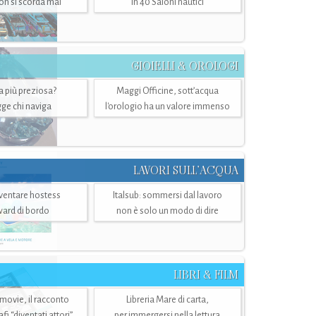
n si scorda mai
in 40 Saloni nautici
GIOIELLI & OROLOGI
ra più preziosa?
Maggi Officine, sott’acqua
ge chi naviga
l'orologio ha un valore immenso
LAVORI SULL’ACQUA
ventare hostess
Italsub: sommersi dal lavoro
ward di bordo
non è solo un modo di dire
LIBRI & FILM
 movie, il racconto
Libreria Mare di carta,
i “diventati attori”
per immergersi nella lettura