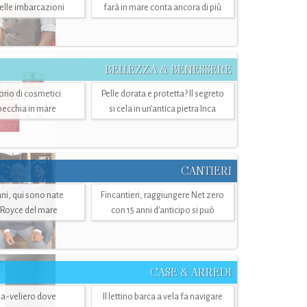
belle imbarcazioni
farà in mare conta ancora di più
BELLEZZA & BENESSERE
torio di cosmetici
Pelle dorata e protetta? Il segreto
specchia in mare
si cela in un’antica pietra Inca
CANTIERI
i, qui sono nate
Fincantieri, raggiungere Net zero
-Royce del mare
con 15 anni d'anticipo si può
CASE & ARREDI
ria-veliero dove
Il lettino barca a vela fa navigare