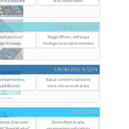
n si scorda mai
in 40 Saloni nautici
GIOIELLI & OROLOGI
ra più preziosa?
Maggi Officine, sott’acqua
ge chi naviga
l'orologio ha un valore immenso
LAVORI SULL’ACQUA
ventare hostess
Italsub: sommersi dal lavoro
ward di bordo
non è solo un modo di dire
LIBRI & FILM
 movie, il racconto
Libreria Mare di carta,
i “diventati attori”
per immergersi nella lettura