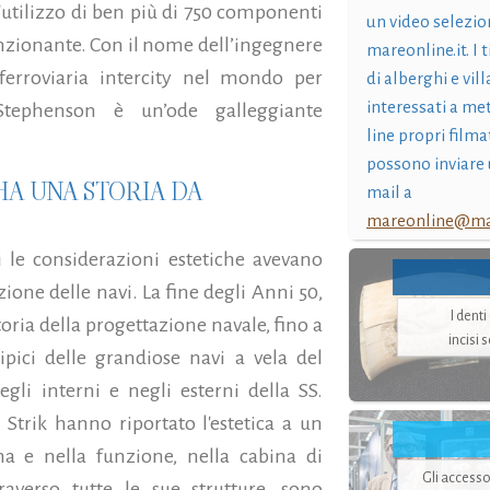
 l'utilizzo di ben più di 750 componenti
un video selezio
nzionante. Con il nome dell’ingegnere
mareonline.it. I t
 ferroviaria intercity nel mondo per
di alberghi e vil
interessati a me
tephenson è un’ode galleggiante
line propri filma
possono inviare 
HA UNA STORIA DA
mail a
mareonline@mar
i le considerazioni estetiche avevano
one delle navi. La fine degli Anni 50,
I dent
toria della progettazione navale, fino a
incisi 
ici delle grandiose navi a vela del
gli interni e negli esterni della SS.
 Strik hanno riportato l'estetica a un
a e nella funzione, nella cabina di
Gli accesso
raverso tutte le sue strutture, sono