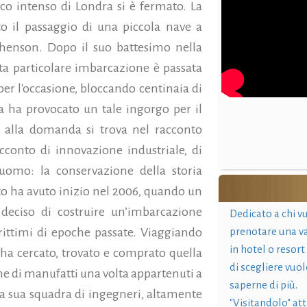
ico intenso di Londra si è fermato. La
o il passaggio di una piccola nave a
phenson. Dopo il suo battesimo nella
a particolare imbarcazione è passata
er l'occasione, bloccando centinaia di
 ha provocato un tale ingorgo per il
a alla domanda si trova nel racconto
conto di innovazione industriale, di
uomo: la conservazione della storia
tto ha avuto inizio nel 2006, quando un
 deciso di costruire un’imbarcazione
Dedicato a chi v
ittimi di epoche passate.
Viaggiando
prenotare una v
in hotel o resort
k ha cercato, trovato e comprato quella
di scegliere vuol
ne di manufatti una volta appartenuti a
saperne di più.
La sua squadra di ingegneri, altamente
"Visitandolo" at