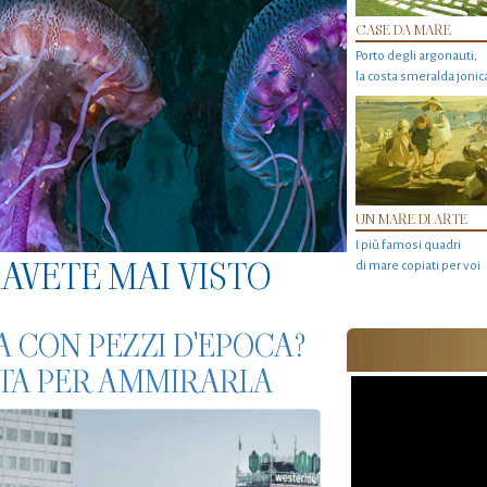
CASE DA MARE
Porto degli argonauti,
la costa smeralda jonic
UN MARE DI ARTE
I più famosi quadri
AVETE MAI VISTO
di mare copiati per voi
A CON PEZZI D'EPOCA?
TA PER AMMIRARLA