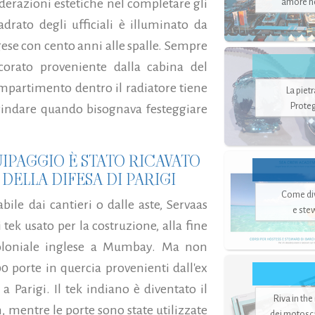
derazioni estetiche nel completare gli
amore no
drato degli ufficiali è illuminato da
ese con cento anni alle spalle. Sempre
corato proveniente dalla cabina del
mpartimento dentro il radiatore tiene
La piet
Proteg
brindare quando bisognava festeggiare
UIPAGGIO È STATO RICAVATO
DELLA DIFESA DI PARIGI
Come di
le dai cantieri o dalle aste, Servaas
e ste
i tek usato per la costruzione, alla fine
 coloniale inglese a Mumbay. Ma non
00 porte in quercia provenienti dall'ex
a Parigi. Il tek indiano è diventato il
Riva in the
 mentre le porte sono state utilizzate
dei motoscaf