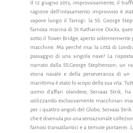
Il 12 giugno 2015, improvvisamente, il traff
ragione dell’intasamento improvviso è stat
vapore lungo il Tamigi: la SS. George Ste
famosa marina di St Katharine Docks, quest
sotto il Tower Bridge, aperto solennemente p
macchine. Ma perché mai la città di Londra
passaggio di una singola nave? La rispost
narrato dalla SS.George Stephenson; un rac
storia navale e della perseveranza di un 
marittima è stato lo scopo della sua vita. Tu
uomo d'affari olandese, Servaas Strik, ha
utilizzando esclusivamente macchinari mar
per i quattro angoli del Globo, Servaas Stri
che è divenuta poi una sensazionale collezio
famosi transatlantici e a temute portaerei. 