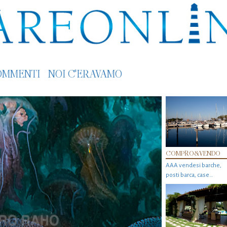
OMMENTI
NOI C'ERAVAMO
COMPRO&VENDO
AAA vendesi barche,
posti barca, case…