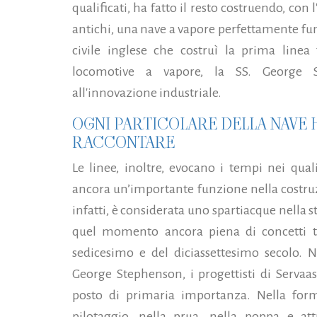
qualificati, ha fatto il resto costruendo, con
antichi, una nave a vapore perfettamente fu
civile inglese che costruì la prima linea
locomotive a vapore, la SS. George S
all'innovazione industriale.
OGNI PARTICOLARE DELLA NAVE 
RACCONTARE
Le linee, inoltre, evocano i tempi nei qual
ancora un’importante funzione nella costruzi
infatti, è considerata uno spartiacque nella s
quel momento ancora piena di concetti tip
sedicesimo e del diciassettesimo secolo. Ne
George Stephenson, i progettisti di Servaas
posto di primaria importanza. Nella form
pilotaggio, nella prua, nella poppa e att