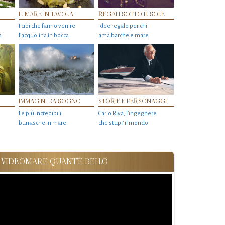
IL MARE IN TAVOLA
REGALI SOTTO IL SOLE
I cibi che fanno venire
Idee regalo per chi
a
l’acquolina in bocca
ama barche e mare
IMMAGINI DA SOGNO
STORIE E PERSONAGGI
Le più incredibili
Carlo Riva, l’ingegnere
burrasche in mare
che stupi' il mondo
VIDEOMARE QUANT'È BELLO