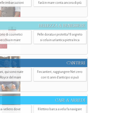
belle imbarcazioni
farà in mare conta ancora di più
BELLEZZA & BENESSERE
torio di cosmetici
Pelle dorata e protetta? Il segreto
specchia in mare
si cela in un’antica pietra Inca
CANTIERI
i, qui sono nate
Fincantieri, raggiungere Net zero
-Royce del mare
con 15 anni d'anticipo si può
CASE & ARREDI
ria-veliero dove
Il lettino barca a vela fa navigare