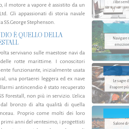
i libri se
o, il motore a vapore è assistito da un
td. Gli appassionati di storia navale
lla SS.George Stephenson.
NDIO È QUELLO DELLA
Navigare ne
ESTALL
emozion
olta servivano sulle maestose navi da
elle rotte marittime. I conoscitori
ente funzionante, inizialmente usata
l, una portaerei leggera ed ex nave
Le sagre 
allarmi antincendio è stato recuperato
il sapore pi
Forestall, non più in servizio. L'elica
dal bronzo di alta qualità di quella
enceau. Proprio come molti dei loro
primi anni del ventesimo, i progettisti
Salone di