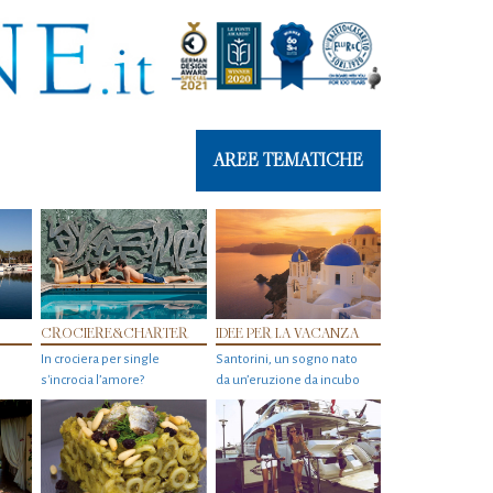
AREE TEMATICHE
CROCIERE&CHARTER
IDEE PER LA VACANZA
In crociera per single
Santorini, un sogno nato
s'incrocia l’amore?
da un’eruzione da incubo