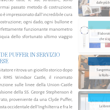
dalle più 
ormai passato metodo di costruzione.
oso è impressionato dall’incredibile cura
 costruzione; ogni dado, ogni bullone e
 perfettamente funzionante manometro
Il labora
eliquia dello sfortunato ultimo viaggio
che si 
DE PUFFER IN SERVIZIO
ESE
sitatore ritrova un gioiello storico dopo
Sangerman
le Rolls
alla RMS Windsor Castle, il rinomato
nzione sulle linee della Union-Castle
sione della SS. George Stephenson è
to, proveniente da una Clyde Puffer,
osta occidentale dell’Inghilterra e fra le
La libre