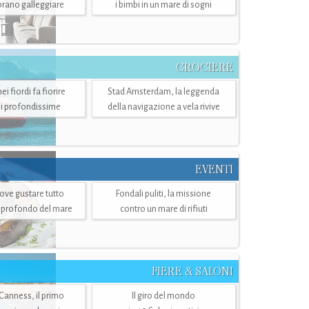
mbrano galleggiare
i bimbi in un mare di sogni
CROCIERE
i fiordi fa fiorire
Stad Amsterdam, la leggenda
i profondissime
della navigazione a vela rivive
EVENTI
dove gustare tutto
Fondali puliti, la missione
ù profondo del mare
contro un mare di rifiuti
FIERE & SALONI
 Canness, il primo
Il giro del mondo