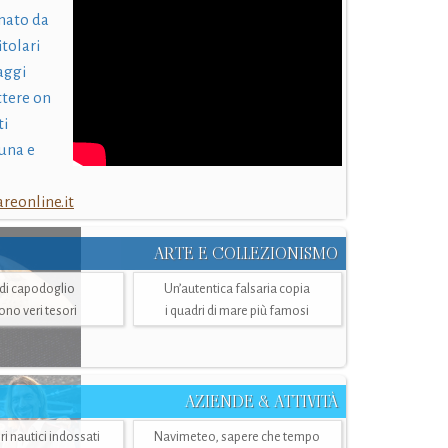
nato da
itolari
laggi
ttere on
ti
una e
eonline.it
ARTE E COLLEZIONISMO
i di capodoglio
Un’autentica falsaria copia
sono veri tesori
i quadri di mare più famosi
AZIENDE & ATTIVITÀ
ri nautici indossati
Navimeteo, sapere che tempo