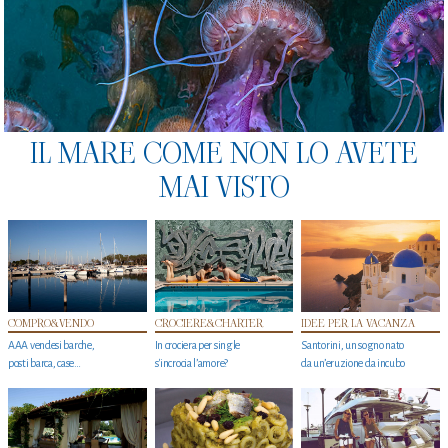
IL MARE COME NON LO AVETE
MAI VISTO
COMPRO&VENDO
CROCIERE&CHARTER
IDEE PER LA VACANZA
AAA vendesi barche,
In crociera per single
Santorini, un sogno nato
posti barca, case…
s'incrocia l’amore?
da un’eruzione da incubo