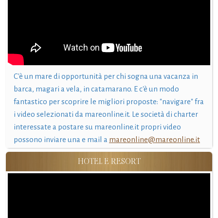
C'è un mare di opportunità per chi sogna una vacanza in
barca, magari a vela, in catamarano. E c'è un modo
fantastico per scoprire le migliori proposte: "navigare" fra
i video selezionati da mareonline.it. Le società di charter
interessate a postare su mareonline.it propri video
possono inviare una e mail a
mareonline@mareonline.it
HOTEL E RESORT