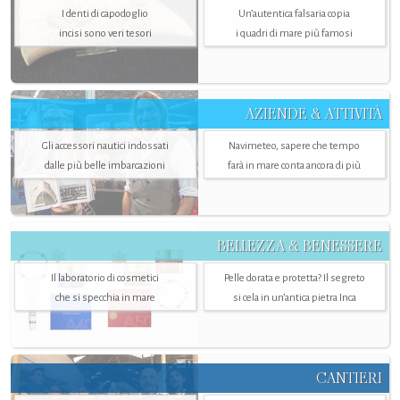
I denti di capodoglio
Un’autentica falsaria copia
incisi sono veri tesori
i quadri di mare più famosi
AZIENDE & ATTIVITÀ
Gli accessori nautici indossati
Navimeteo, sapere che tempo
dalle più belle imbarcazioni
farà in mare conta ancora di più
BELLEZZA & BENESSERE
Il laboratorio di cosmetici
Pelle dorata e protetta? Il segreto
che si specchia in mare
si cela in un’antica pietra Inca
CANTIERI