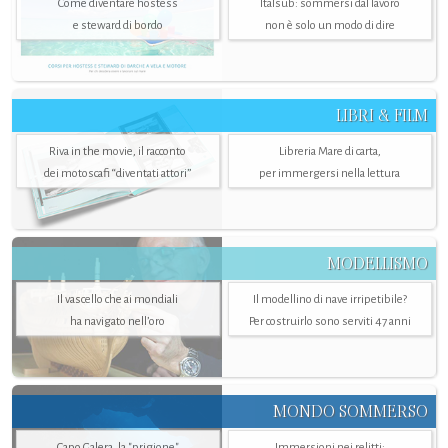
Come diventare hostess
Italsub: sommersi dal lavoro
e steward di bordo
non è solo un modo di dire
LIBRI & FILM
Riva in the movie, il racconto
Libreria Mare di carta,
dei motoscafi “diventati attori”
per immergersi nella lettura
MODELLISMO
Il vascello che ai mondiali
Il modellino di nave irripetibile?
ha navigato nell’oro
Per costruirlo sono serviti 47 anni
MONDO SOMMERSO
Capo Galera, la "prigione"
Immersioni nei relitti: