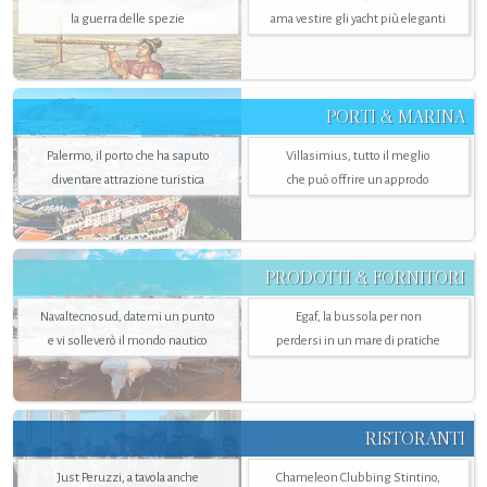
la guerra delle spezie
ama vestire gli yacht più eleganti
PORTI & MARINA
Palermo, il porto che ha saputo
Villasimius, tutto il meglio
diventare attrazione turistica
che può offrire un approdo
PRODOTTI & FORNITORI
Navaltecnosud, datemi un punto
Egaf, la bussola per non
e vi solleverò il mondo nautico
perdersi in un mare di pratiche
RISTORANTI
Just Peruzzi, a tavola anche
Chameleon Clubbing Stintino,