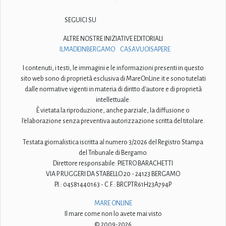
SEGUICI SU
ALTRE NOSTRE INIZIATIVE EDITORIALI
ILMADEINBERGAMO
CASAVUOISAPERE
I contenuti, i testi, le immagini e le informazioni presenti in questo
sito web sono di proprietà esclusiva di MareOnLine.it e sono tutelati
dalle normative vigenti in materia di diritto d'autore e di proprietà
intellettuale.
È vietata la riproduzione, anche parziale, la diffusione o
l'elaborazione senza preventiva autorizzazione scritta del titolare.
Testata giornalistica iscritta al numero 3/2026 del Registro Stampa
del Tribunale di Bergamo.
Direttore responsabile: PIETRO BARACHETTI
VIA P. RUGGERI DA STABELLO 20 - 24123 BERGAMO
P.I.: 04581440163 - C.F.: BRCPTR61H23A794P
MARE ONLINE
Il mare come non lo avete mai visto
© 2009-2026