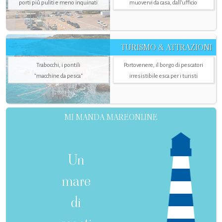
porti più puliti e meno inquinati
muovervi da casa, dall’ufficio
TURISMO & ATTRAZIONI
Trabocchi, i pontili
Portovenere, il borgo di pescatori
"macchine da pesca"
irresistibile esca per i turisti
MI MANDA MAREONLINE
Un
mare
di