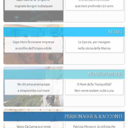
sognata da ogni subacqueo
questa è profonda 150 anni
MUSEI
Capo Horn fa rivivere imprese
La Spezia. per navigare
ai confini dell’impossibile
nella storia della Marina
NONSOLOMARE
Per chi ama arrampicare
Il Mare della Tranquillità?
a strapiombo sul mare
Non serve andare sulla Luna
PERSONAGGI & RACCONTI
Vasco Da Gama così vince
Patrizia Mosconi, la stilista che