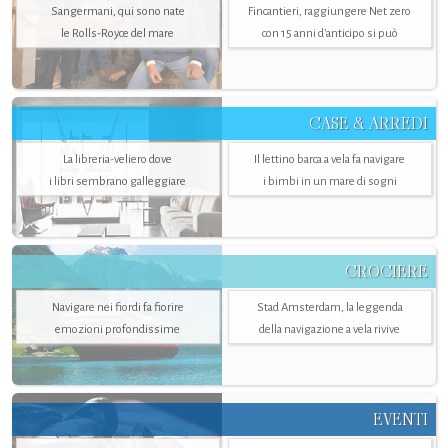
Sangermani, qui sono nate
Fincantieri, raggiungere Net zero
le Rolls-Royce del mare
con 15 anni d'anticipo si può
CASE & ARREDI
La libreria-veliero dove
Il lettino barca a vela fa navigare
i libri sembrano galleggiare
i bimbi in un mare di sogni
CROCIERE
Navigare nei fiordi fa fiorire
Stad Amsterdam, la leggenda
emozioni profondissime
della navigazione a vela rivive
EVENTI