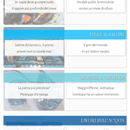
Le sagre dove gustare tutto
Fondali puliti, la missione
il sapore più profondo del mare
contro un mare di rifiuti
FIERE & SALONI
Salone di Canness, il primo
Il giro del mondo
amore non si scorda mai
in 40 Saloni nautici
GIOIELLI & OROLOGI
La pietra più preziosa?
Maggi Officine, sott’acqua
Protegge chi naviga
l'orologio ha un valore immenso
LAVORI SULL’ACQUA