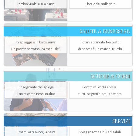
l’occhio vuole la sua parte
il locale dai mille volti
SALUTE & BENESSERE
In spiaggia e in barca serve
Totani sbiancati? Nei piatti
un pronto soccorso "da manuale"
di pesce c'è un mare di trucchi
SCUOLE & CORSI
L'insegnante che spiega
Centro velico di Caprera,
il mare come nessun altro
tutti i segreti di acqua e vento
SERVIZI
Smart Boat Owner, la barca
Spiagge accessibili a disabili: