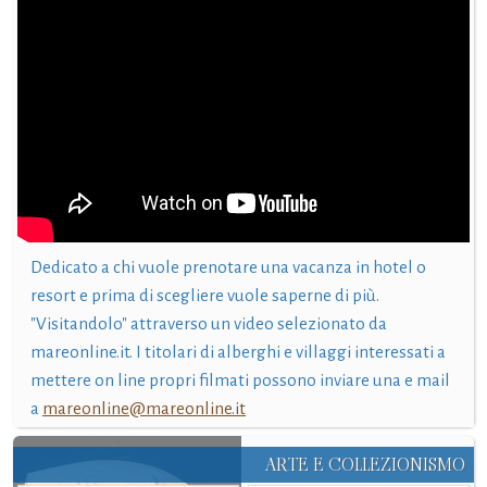
Dedicato a chi vuole prenotare una vacanza in hotel o
resort e prima di scegliere vuole saperne di più.
"Visitandolo" attraverso un video selezionato da
mareonline.it. I titolari di alberghi e villaggi interessati a
mettere on line propri filmati possono inviare una e mail
a
mareonline@mareonline.it
ARTE E COLLEZIONISMO