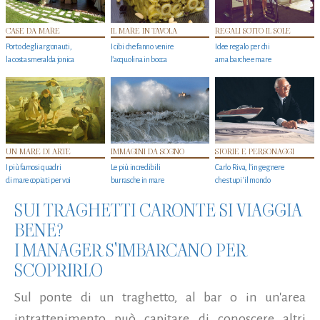
CASE DA MARE
IL MARE IN TAVOLA
REGALI SOTTO IL SOLE
Porto degli argonauti,
I cibi che fanno venire
Idee regalo per chi
la costa smeralda jonica
l’acquolina in bocca
ama barche e mare
UN MARE DI ARTE
IMMAGINI DA SOGNO
STORIE E PERSONAGGI
I più famosi quadri
Le più incredibili
Carlo Riva, l’ingegnere
di mare copiati per voi
burrasche in mare
che stupi' il mondo
SUI TRAGHETTI CARONTE SI VIAGGIA
BENE?
I MANAGER S'IMBARCANO PER
SCOPRIRLO
Sul ponte di un traghetto, al bar o in un'area
intrattenimento può capitare di conoscere altri