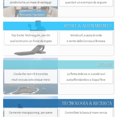
condivisa ha un mare di vantaggi
questa è un esempio da seguire
SPORT & ALLENAMENTO
Top Excite Technogym, per chi
Windsurf, a caccia di onde
vuol costruirsi un fisico da regata
e vento dalla Corsica a Okinawa
STORIE
L’isola che non c'è è esistita
La flotta tedesca si suicidò così
ma è vissuta solo cinque mesi
autoaffondandosi a Scapa Flow
TECNOLOGIA & RICERCA
Cemento mangiasmog, per avere
Controllate la barca al mare senza