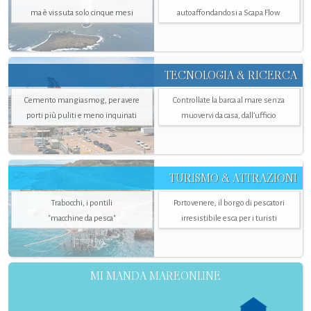
ma è vissuta solo cinque mesi
autoaffondandosi a Scapa Flow
TECNOLOGIA & RICERCA
Cemento mangiasmog, per avere
Controllate la barca al mare senza
porti più puliti e meno inquinati
muovervi da casa, dall’ufficio
TURISMO & ATTRAZIONI
Trabocchi, i pontili
Portovenere, il borgo di pescatori
"macchine da pesca"
irresistibile esca per i turisti
MI MANDA MAREONLINE