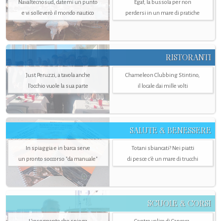
Navaltecnosud, datemi un punto
Egaf, la bussola per non
e vi solleverò il mondo nautico
perdersi in un mare di pratiche
RISTORANTI
Just Peruzzi, a tavola anche
Chameleon Clubbing Stintino,
l’occhio vuole la sua parte
il locale dai mille volti
SALUTE & BENESSERE
In spiaggia e in barca serve
Totani sbiancati? Nei piatti
un pronto soccorso "da manuale"
di pesce c'è un mare di trucchi
SCUOLE & CORSI