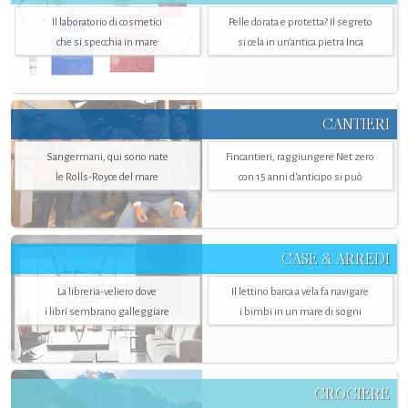
Il laboratorio di cosmetici
Pelle dorata e protetta? Il segreto
che si specchia in mare
si cela in un’antica pietra Inca
CANTIERI
Sangermani, qui sono nate
Fincantieri, raggiungere Net zero
le Rolls-Royce del mare
con 15 anni d'anticipo si può
CASE & ARREDI
La libreria-veliero dove
Il lettino barca a vela fa navigare
i libri sembrano galleggiare
i bimbi in un mare di sogni
CROCIERE