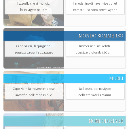
Il vascello che ai mondiali
Il modellino di nave irripetibile?
ha navigato nell’oro
Per costruirlo sono serviti 47 anni
MONDO SOMMERSO
Capo Galera, la "prigione"
Immersioni nei relitti:
sognata da ogni subacqueo
questa è profonda 150 anni
MUSEI
Capo Horn fa rivivere imprese
La Spezia. per navigare
ai confini dell’impossibile
nella storia della Marina
NONSOLOMARE