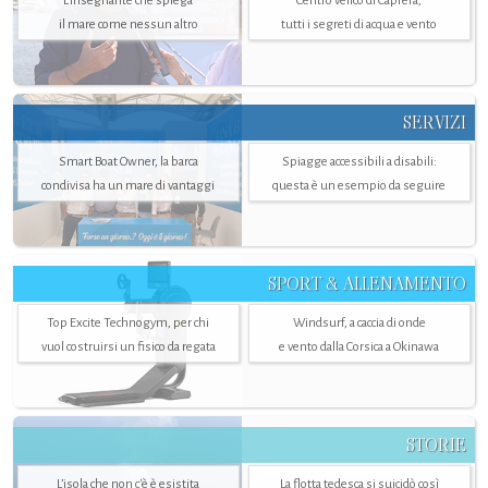
L'insegnante che spiega
Centro velico di Caprera,
il mare come nessun altro
tutti i segreti di acqua e vento
SERVIZI
Smart Boat Owner, la barca
Spiagge accessibili a disabili:
condivisa ha un mare di vantaggi
questa è un esempio da seguire
SPORT & ALLENAMENTO
Top Excite Technogym, per chi
Windsurf, a caccia di onde
vuol costruirsi un fisico da regata
e vento dalla Corsica a Okinawa
STORIE
L’isola che non c'è è esistita
La flotta tedesca si suicidò così