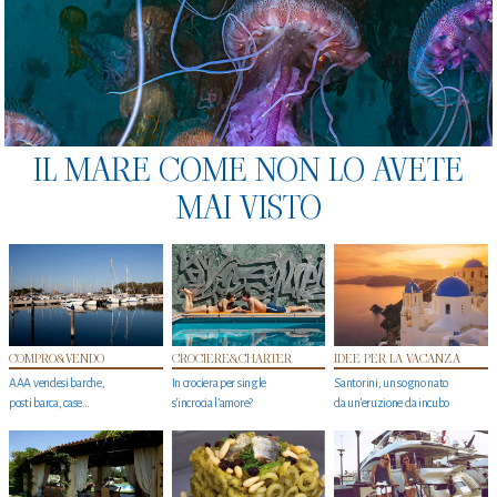
IL MARE COME NON LO AVETE
MAI VISTO
COMPRO&VENDO
CROCIERE&CHARTER
IDEE PER LA VACANZA
AAA vendesi barche,
In crociera per single
Santorini, un sogno nato
posti barca, case…
s'incrocia l’amore?
da un’eruzione da incubo