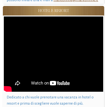
HOTEL E RESORT
Dedicato a chi vuole prenotare una vacanza in hotel o
resort e prima di scegliere vuole saperne di più.