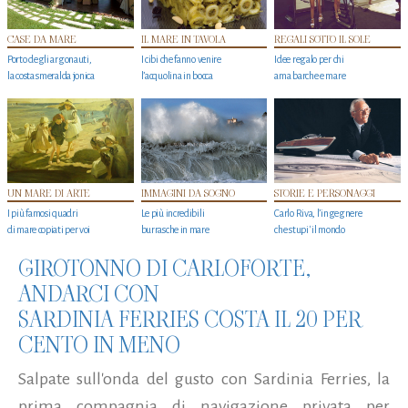
CASE DA MARE
IL MARE IN TAVOLA
REGALI SOTTO IL SOLE
Porto degli argonauti,
I cibi che fanno venire
Idee regalo per chi
la costa smeralda jonica
l’acquolina in bocca
ama barche e mare
UN MARE DI ARTE
IMMAGINI DA SOGNO
STORIE E PERSONAGGI
I più famosi quadri
Le più incredibili
Carlo Riva, l’ingegnere
di mare copiati per voi
burrasche in mare
che stupi' il mondo
GIROTONNO DI CARLOFORTE,
ANDARCI CON
SARDINIA FERRIES COSTA IL 20 PER
CENTO IN MENO
Salpate sull'onda del gusto con Sardinia Ferries, la
prima compagnia di navigazione privata per