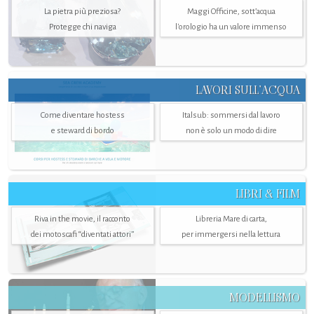
La pietra più preziosa?
Maggi Officine, sott’acqua
Protegge chi naviga
l'orologio ha un valore immenso
LAVORI SULL’ACQUA
Come diventare hostess
Italsub: sommersi dal lavoro
e steward di bordo
non è solo un modo di dire
LIBRI & FILM
Riva in the movie, il racconto
Libreria Mare di carta,
dei motoscafi “diventati attori”
per immergersi nella lettura
MODELLISMO