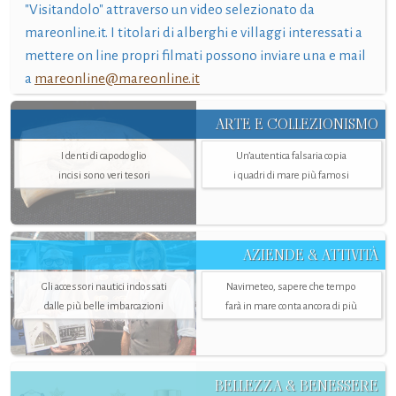
"Visitandolo" attraverso un video selezionato da
mareonline.it. I titolari di alberghi e villaggi interessati a
mettere on line propri filmati possono inviare una e mail
a
mareonline@mareonline.it
ARTE E COLLEZIONISMO
I denti di capodoglio
Un’autentica falsaria copia
incisi sono veri tesori
i quadri di mare più famosi
AZIENDE & ATTIVITÀ
Gli accessori nautici indossati
Navimeteo, sapere che tempo
dalle più belle imbarcazioni
farà in mare conta ancora di più
BELLEZZA & BENESSERE