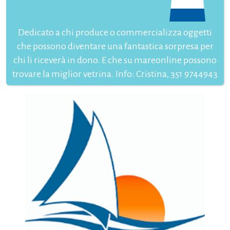
Dedicato a chi produce o commercializza oggetti
che possono diventare una fantastica sorpresa per
chi li riceverà in dono. E che su mareonline possono
trovare la miglior vetrina. Info: Cristina, 351 9744943