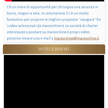
C'è un mare di opportunità per chi sogna una vacanza in
barca, magari a vela, in catamarano. E c'è un modo
fantastico per scoprire le migliori proposte: "navigare" fra
i video selezionati da mareonline.it. Le società di charter
interessate a postare su mareonline.it propri video
possono inviare una e mail a
mareonline@mareonline.it
HOTEL E RESORT