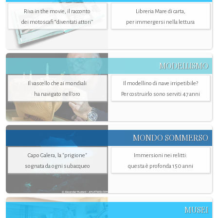
Riva in the movie, il racconto
Libreria Mare di carta,
dei motoscafi “diventati attori”
per immergersi nella lettura
MODELLISMO
Il vascello che ai mondiali
Il modellino di nave irripetibile?
ha navigato nell’oro
Per costruirlo sono serviti 47 anni
MONDO SOMMERSO
Capo Galera, la "prigione"
Immersioni nei relitti:
sognata da ogni subacqueo
questa è profonda 150 anni
MUSEI