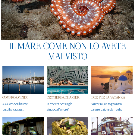
IL MARE COME NON LO AVETE
MAI VISTO
COMPRO&VENDO
CROCIERE&CHARTER
IDEE PER LA VACANZA
AAA vendesi barche,
In crociera per single
Santorini, un sogno nato
posti barca, case…
s'incrocia l’amore?
da un’eruzione da incubo