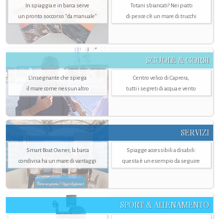
In spiaggia e in barca serve
Totani sbiancati? Nei piatti
un pronto soccorso "da manuale"
di pesce c'è un mare di trucchi
SCUOLE & CORSI
L'insegnante che spiega
Centro velico di Caprera,
il mare come nessun altro
tutti i segreti di acqua e vento
SERVIZI
Smart Boat Owner, la barca
Spiagge accessibili a disabili:
condivisa ha un mare di vantaggi
questa è un esempio da seguire
SPORT & ALLENAMENTO