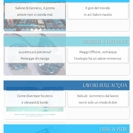
Salone di Canness, il primo
Il giro del mondo
amore non si scorda mai
in 40 Saloni nautici
GIOIELLI & OROLOGI
La pietra più preziosa?
Maggi Officine, sott’acqua
Protegge chi naviga
l'orologio ha un valore immenso
LAVORI SULL’ACQUA
Come diventare hostess
Italsub: sommersi dal lavoro
e steward di bordo
non è solo un modo di dire
LIBRI & FILM