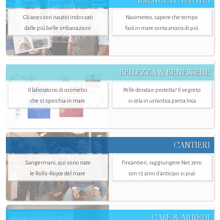
Gli accessori nautici indossati
Navimeteo, sapere che tempo
dalle più belle imbarcazioni
farà in mare conta ancora di più
BELLEZZA & BENESSERE
Il laboratorio di cosmetici
Pelle dorata e protetta? Il segreto
che si specchia in mare
si cela in un’antica pietra Inca
CANTIERI
Sangermani, qui sono nate
Fincantieri, raggiungere Net zero
le Rolls-Royce del mare
con 15 anni d'anticipo si può
CASE & ARREDI