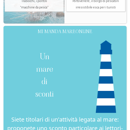
Trabocchi, i pontili
Portovenere, il borgo di pescatori
"macchine da pesca"
irresistibile esca per i turisti
MI MANDA MAREONLINE
Un
mare
di
sconti
Siete titolari di un'attività legata al mare:
proponete uno sconto particolare ai lettori-