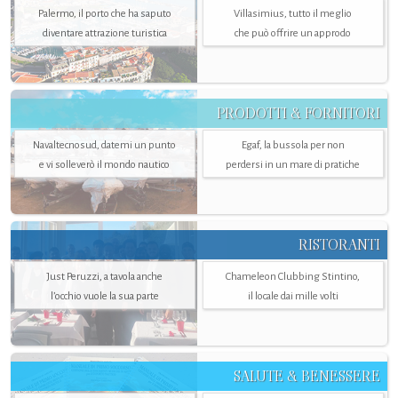
Palermo, il porto che ha saputo
Villasimius, tutto il meglio
diventare attrazione turistica
che può offrire un approdo
PRODOTTI & FORNITORI
Navaltecnosud, datemi un punto
Egaf, la bussola per non
e vi solleverò il mondo nautico
perdersi in un mare di pratiche
RISTORANTI
Just Peruzzi, a tavola anche
Chameleon Clubbing Stintino,
l’occhio vuole la sua parte
il locale dai mille volti
SALUTE & BENESSERE