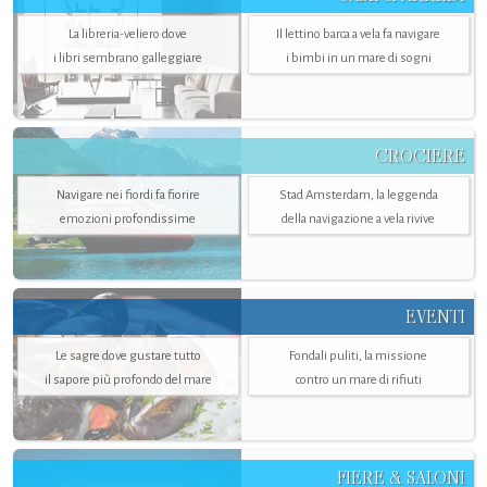
La libreria-veliero dove
Il lettino barca a vela fa navigare
i libri sembrano galleggiare
i bimbi in un mare di sogni
CROCIERE
Navigare nei fiordi fa fiorire
Stad Amsterdam, la leggenda
emozioni profondissime
della navigazione a vela rivive
EVENTI
Le sagre dove gustare tutto
Fondali puliti, la missione
il sapore più profondo del mare
contro un mare di rifiuti
FIERE & SALONI