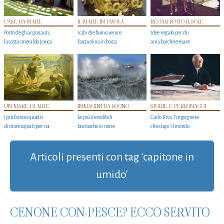
CASE DA MARE
IL MARE IN TAVOLA
REGALI SOTTO IL SOLE
Porto degli argonauti,
I cibi che fanno venire
Idee regalo per chi
la costa smeralda jonica
l’acquolina in bocca
ama barche e mare
UN MARE DI ARTE
IMMAGINI DA SOGNO
STORIE E PERSONAGGI
I più famosi quadri
Le più incredibili
Carlo Riva, l’ingegnere
di mare copiati per voi
burrasche in mare
che stupi' il mondo
Articoli presenti con tag 'capitone in
umido'
CENONE CON PESCE? ECCO SERVITO