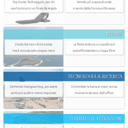
Top Excite Technogym, per chi
Windsurf, a caccia di onde
vuol costruirsi un fisico da regata
e vento dalla Corsica a Okinawa
STORIE
L’isola che non c'è è esistita
La flotta tedesca si suicidò così
ma è vissuta solo cinque mesi
autoaffondandosi a Scapa Flow
TECNOLOGIA & RICERCA
Cemento mangiasmog, per avere
Controllate la barca al mare senza
porti più puliti e meno inquinati
muovervi da casa, dall’ufficio
TURISMO & ATTRAZIONI