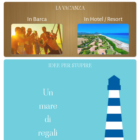
LA VACANZA
In Barca
In Hotel / Resort
IDEE PER STUPIRE
Un
mare
di
regali