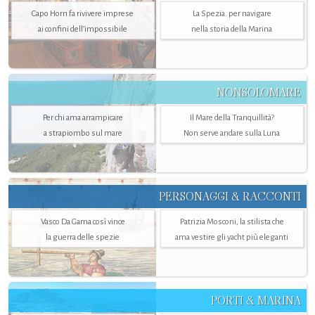
Capo Horn fa rivivere imprese
La Spezia. per navigare
ai confini dell’impossibile
nella storia della Marina
NONSOLOMARE
Per chi ama arrampicare
Il Mare della Tranquillità?
a strapiombo sul mare
Non serve andare sulla Luna
PERSONAGGI & RACCONTI
Vasco Da Gama così vince
Patrizia Mosconi, la stilista che
la guerra delle spezie
ama vestire gli yacht più eleganti
PORTI & MARINA