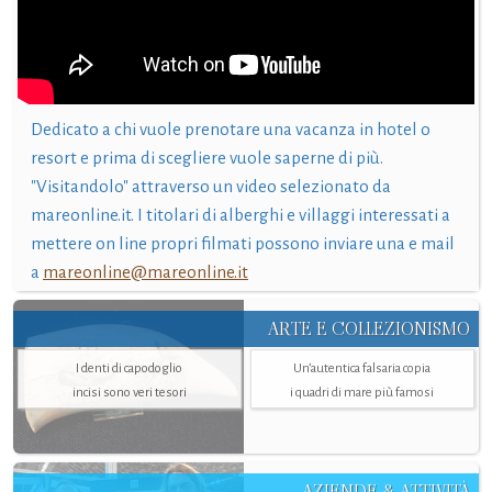
Dedicato a chi vuole prenotare una vacanza in hotel o
resort e prima di scegliere vuole saperne di più.
"Visitandolo" attraverso un video selezionato da
mareonline.it. I titolari di alberghi e villaggi interessati a
mettere on line propri filmati possono inviare una e mail
a
mareonline@mareonline.it
ARTE E COLLEZIONISMO
I denti di capodoglio
Un’autentica falsaria copia
incisi sono veri tesori
i quadri di mare più famosi
AZIENDE & ATTIVITÀ