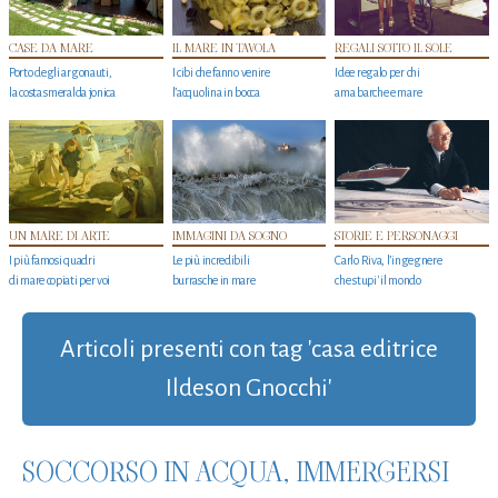
CASE DA MARE
IL MARE IN TAVOLA
REGALI SOTTO IL SOLE
Porto degli argonauti,
I cibi che fanno venire
Idee regalo per chi
la costa smeralda jonica
l’acquolina in bocca
ama barche e mare
UN MARE DI ARTE
IMMAGINI DA SOGNO
STORIE E PERSONAGGI
I più famosi quadri
Le più incredibili
Carlo Riva, l’ingegnere
di mare copiati per voi
burrasche in mare
che stupi' il mondo
Articoli presenti con tag 'casa editrice
Ildeson Gnocchi'
SOCCORSO IN ACQUA, IMMERGERSI