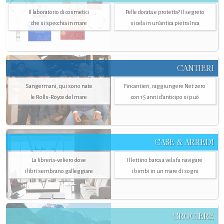
Il laboratorio di cosmetici
Pelle dorata e protetta? Il segreto
che si specchia in mare
si cela in un’antica pietra Inca
CANTIERI
Sangermani, qui sono nate
Fincantieri, raggiungere Net zero
le Rolls-Royce del mare
con 15 anni d'anticipo si può
CASE & ARREDI
La libreria-veliero dove
Il lettino barca a vela fa navigare
i libri sembrano galleggiare
i bimbi in un mare di sogni
CROCIERE