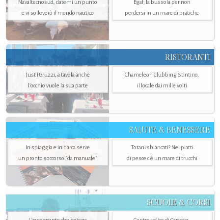
Navaltecnosud, datemi un punto
Egaf, la bussola per non
e vi solleverò il mondo nautico
perdersi in un mare di pratiche
RISTORANTI
Just Peruzzi, a tavola anche
Chameleon Clubbing Stintino,
l’occhio vuole la sua parte
il locale dai mille volti
SALUTE & BENESSERE
In spiaggia e in barca serve
Totani sbiancati? Nei piatti
un pronto soccorso "da manuale"
di pesce c'è un mare di trucchi
SCUOLE & CORSI