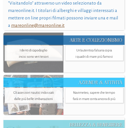
"Visitandolo" attraverso un video selezionato da
mareonline.it. I titolari di alberghi e villaggi interessati a
mettere on line propri filmati possono inviare una e mail
a
mareonline@mareonline.it
ARTE E COLLEZIONISMO
I denti di capodoglio
Un’autentica falsaria copia
incisi sono veri tesori
i quadri di mare più famosi
AZIENDE & ATTIVITÀ
Gli accessori nautici indossati
Navimeteo, sapere che tempo
dalle più belle imbarcazioni
farà in mare conta ancora di più
BELLEZZA & BENESSERE