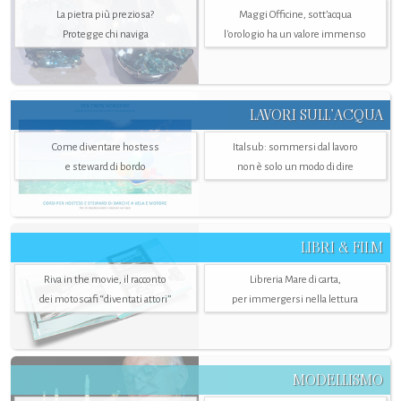
La pietra più preziosa?
Maggi Officine, sott’acqua
Protegge chi naviga
l'orologio ha un valore immenso
LAVORI SULL’ACQUA
Come diventare hostess
Italsub: sommersi dal lavoro
e steward di bordo
non è solo un modo di dire
LIBRI & FILM
Riva in the movie, il racconto
Libreria Mare di carta,
dei motoscafi “diventati attori”
per immergersi nella lettura
MODELLISMO