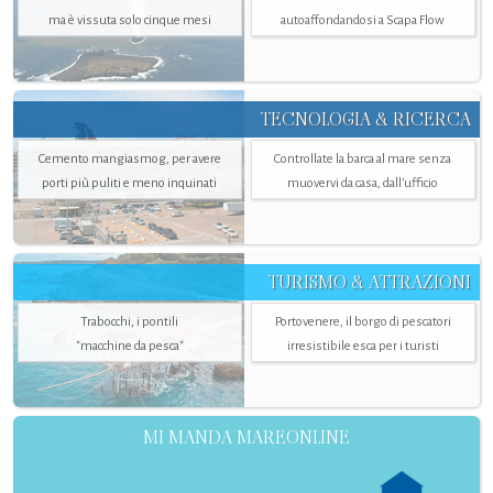
ma è vissuta solo cinque mesi
autoaffondandosi a Scapa Flow
TECNOLOGIA & RICERCA
Cemento mangiasmog, per avere
Controllate la barca al mare senza
porti più puliti e meno inquinati
muovervi da casa, dall’ufficio
TURISMO & ATTRAZIONI
Trabocchi, i pontili
Portovenere, il borgo di pescatori
"macchine da pesca"
irresistibile esca per i turisti
MI MANDA MAREONLINE