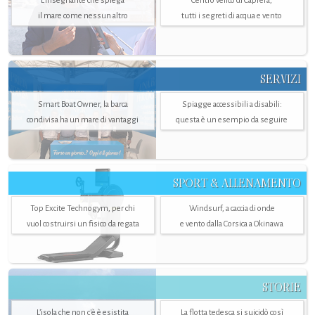
L'insegnante che spiega
Centro velico di Caprera,
il mare come nessun altro
tutti i segreti di acqua e vento
SERVIZI
Smart Boat Owner, la barca
Spiagge accessibili a disabili:
condivisa ha un mare di vantaggi
questa è un esempio da seguire
SPORT & ALLENAMENTO
Top Excite Technogym, per chi
Windsurf, a caccia di onde
vuol costruirsi un fisico da regata
e vento dalla Corsica a Okinawa
STORIE
L’isola che non c'è è esistita
La flotta tedesca si suicidò così