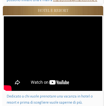
HOTEL E RESORT
Dedicato a chi vuole prenotare una vacanza in hotel o
resort e prima di scegliere vuole saperne di più.