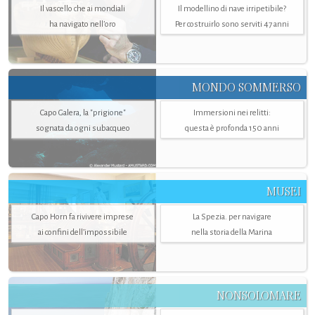
Il vascello che ai mondiali
Il modellino di nave irripetibile?
ha navigato nell’oro
Per costruirlo sono serviti 47 anni
MONDO SOMMERSO
Capo Galera, la "prigione"
Immersioni nei relitti:
sognata da ogni subacqueo
questa è profonda 150 anni
MUSEI
Capo Horn fa rivivere imprese
La Spezia. per navigare
ai confini dell’impossibile
nella storia della Marina
NONSOLOMARE