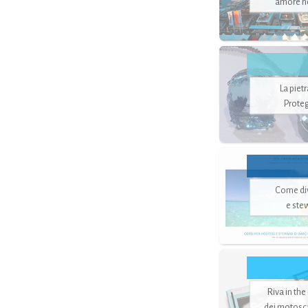
amore no
La piet
Proteg
Come di
e ste
Riva in the
dei motoscaf