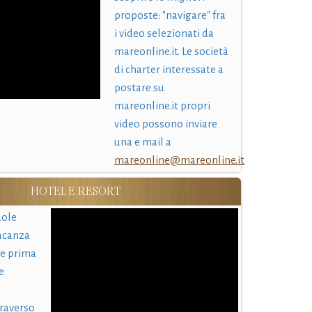
proposte: "navigare" fra
i video selezionati da
mareonline.it. Le società
di charter interessate a
postare su
mareonline.it propri
video possono inviare
una e mail a
mareonline@mareonline.it
HOTEL E RESORT
uole
acanza
 e prima
e
traverso