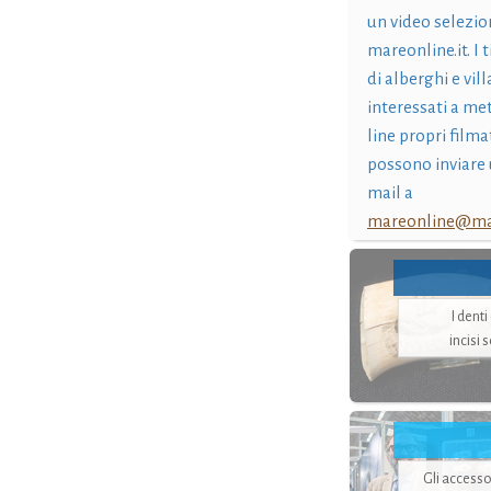
un video selezio
mareonline.it. I t
di alberghi e vil
interessati a me
line propri filma
possono inviare 
mail a
mareonline@mar
I dent
incisi 
Gli accesso