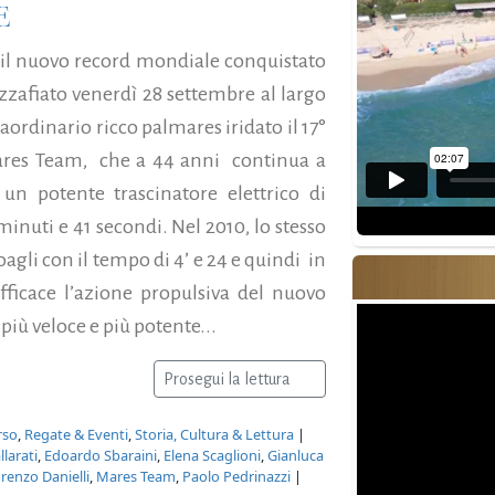
E
 il nuovo record mondiale conquistato
zafiato venerdì 28 settembre al largo
aordinario ricco palmares iridato il 17°
 Mares Team, che a 44 anni continua a
 un potente trascinatore elettrico di
minuti e 41 secondi. Nel 2010, lo stesso
oagli con il tempo di 4’ e 24 e quindi in
fficace l’azione propulsiva del nuovo
iù veloce e più potente...
Prosegui la lettura
rso
,
Regate & Eventi
,
Storia, Cultura & Lettura
|
llarati
,
Edoardo Sbaraini
,
Elena Scaglioni
,
Gianluca
renzo Danielli
,
Mares Team
,
Paolo Pedrinazzi
|