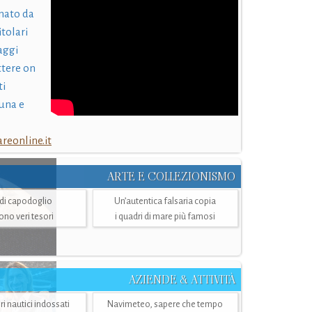
nato da
itolari
laggi
ttere on
ti
una e
eonline.it
ARTE E COLLEZIONISMO
i di capodoglio
Un’autentica falsaria copia
sono veri tesori
i quadri di mare più famosi
AZIENDE & ATTIVITÀ
ri nautici indossati
Navimeteo, sapere che tempo