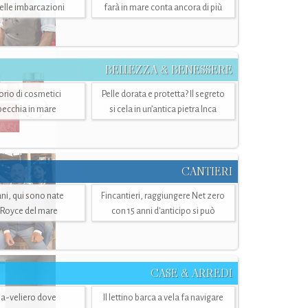
belle imbarcazioni
farà in mare conta ancora di più
BELLEZZA & BENESSERE
torio di cosmetici
Pelle dorata e protetta? Il segreto
specchia in mare
si cela in un’antica pietra Inca
CANTIERI
i, qui sono nate
Fincantieri, raggiungere Net zero
-Royce del mare
con 15 anni d'anticipo si può
CASE & ARREDI
ria-veliero dove
Il lettino barca a vela fa navigare