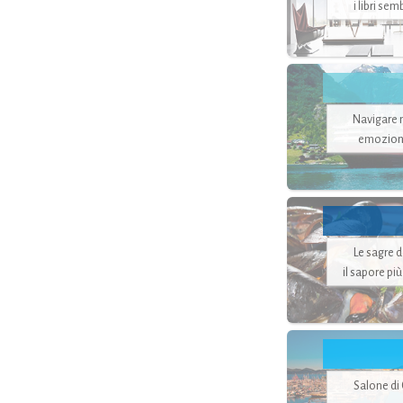
i libri se
Navigare ne
emozion
Le sagre 
il sapore pi
Salone di