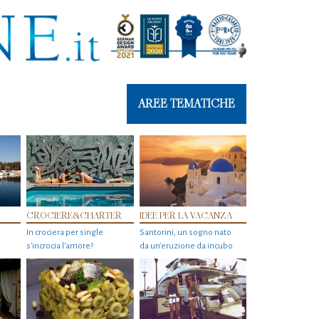
AREE TEMATICHE
CROCIERE&CHARTER
IDEE PER LA VACANZA
In crociera per single
Santorini, un sogno nato
s'incrocia l’amore?
da un’eruzione da incubo