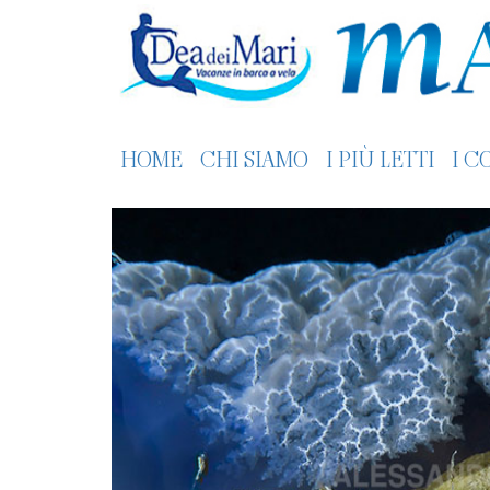
HOME
CHI SIAMO
I PIÙ LETTI
I C