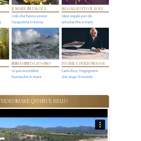
IL MARE IN TAVOLA
REGALI SOTTO IL SOLE
I cibi che fanno venire
Idee regalo per chi
a
l’acquolina in bocca
ama barche e mare
IMMAGINI DA SOGNO
STORIE E PERSONAGGI
Le più incredibili
Carlo Riva, l’ingegnere
burrasche in mare
che stupi' il mondo
VIDEOMARE QUANT'È BELLO