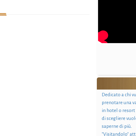
Dedicato a chi v
prenotare una v
in hotel o resort
di scegliere vuol
saperne di più.
"Visitandolo" at