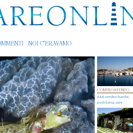
OMMENTI
NOI C'ERAVAMO
COMPRO&VENDO
AAA vendesi barche,
posti barca, case…