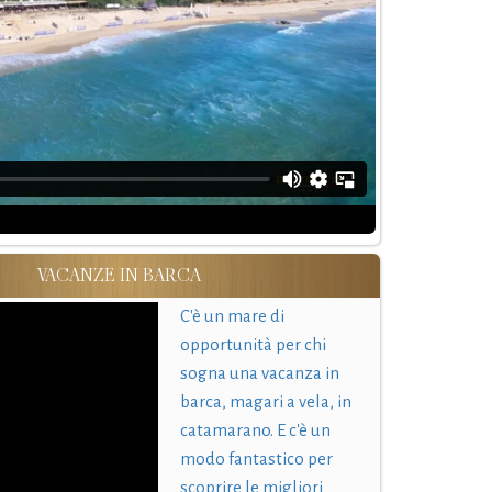
VACANZE IN BARCA
C'è un mare di
opportunità per chi
sogna una vacanza in
barca, magari a vela, in
catamarano. E c'è un
modo fantastico per
scoprire le migliori