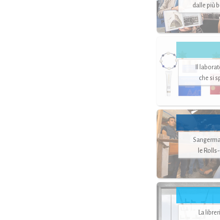
dalle più 
Il labora
che si 
Sangerman
le Rolls
La libre