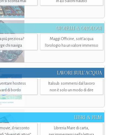
n si scorda mai
in 40 Saloni nautici
GIOIELLI & OROLOGI
ra più preziosa?
Maggi Officine, sott’acqua
ge chi naviga
l'orologio ha un valore immenso
LAVORI SULL’ACQUA
ventare hostess
Italsub: sommersi dal lavoro
ward di bordo
non è solo un modo di dire
LIBRI & FILM
 movie, il racconto
Libreria Mare di carta,
i “diventati attori”
per immergersi nella lettura