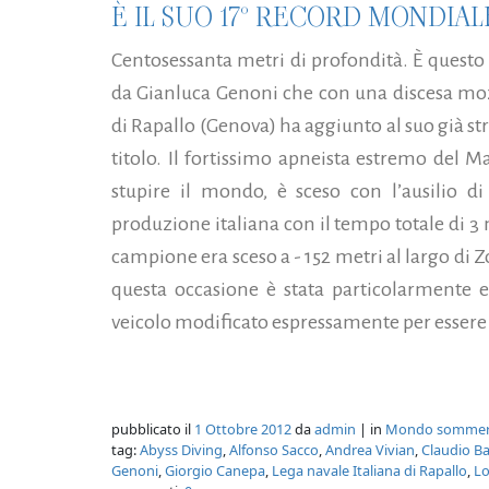
È IL SUO 17° RECORD MONDIAL
Centosessanta metri di profondità. È questo
da Gianluca Genoni che con una discesa moz
di Rapallo (Genova) ha aggiunto al suo già str
titolo. Il fortissimo apneista estremo del
stupire il mondo, è sceso con l’ausilio di
produzione italiana con il tempo totale di 3 
campione era sceso a - 152 metri al largo di Z
questa occasione è stata particolarmente e
veicolo modificato espressamente per essere p
pubblicato il
1 Ottobre 2012
da
admin
| in
Mondo somme
tag:
Abyss Diving
,
Alfonso Sacco
,
Andrea Vivian
,
Claudio Ba
Genoni
,
Giorgio Canepa
,
Lega navale Italiana di Rapallo
,
Lo