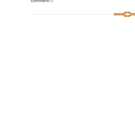
commenti:
0