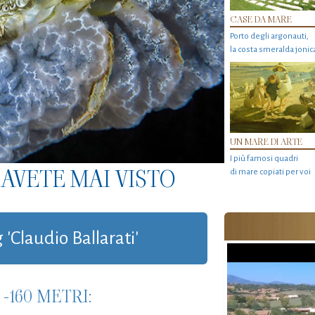
CASE DA MARE
Porto degli argonauti,
la costa smeralda jonic
UN MARE DI ARTE
I più famosi quadri
AVETE MAI VISTO
di mare copiati per voi
 'Claudio Ballarati'
-160 METRI: