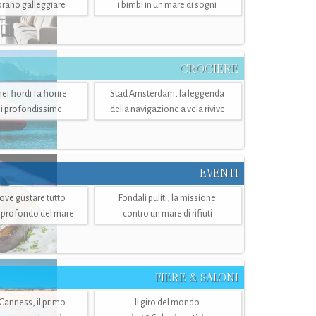
mbrano galleggiare
i bimbi in un mare di sogni
CROCIERE
i fiordi fa fiorire
Stad Amsterdam, la leggenda
i profondissime
della navigazione a vela rivive
EVENTI
dove gustare tutto
Fondali puliti, la missione
ù profondo del mare
contro un mare di rifiuti
FIERE & SALONI
 Canness, il primo
Il giro del mondo