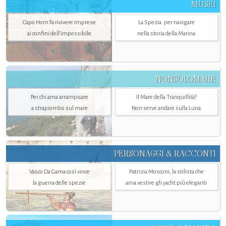
MUSEI
Capo Horn fa rivivere imprese
La Spezia. per navigare
ai confini dell’impossibile
nella storia della Marina
NONSOLOMARE
Per chi ama arrampicare
Il Mare della Tranquillità?
a strapiombo sul mare
Non serve andare sulla Luna
PERSONAGGI & RACCONTI
Vasco Da Gama così vince
Patrizia Mosconi, la stilista che
la guerra delle spezie
ama vestire gli yacht più eleganti