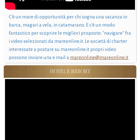
C'è un mare di opportunità per chi sogna una vacanza in
barca, magari a vela, in catamarano. E c'è un modo
fantastico per scoprire le migliori proposte: "navigare" fra
i video selezionati da mareonline.it. Le società di charter
interessate a postare su mareonline.it propri video
possono inviare una e mail a
mareonline@mareonline.it
HOTEL E RESORT