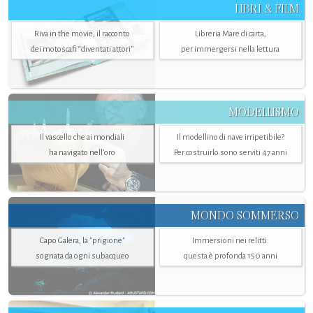
LIBRI & FILM
Riva in the movie, il racconto
Libreria Mare di carta,
dei motoscafi “diventati attori”
per immergersi nella lettura
MODELLISMO
Il vascello che ai mondiali
Il modellino di nave irripetibile?
ha navigato nell’oro
Per costruirlo sono serviti 47 anni
MONDO SOMMERSO
Capo Galera, la "prigione"
Immersioni nei relitti:
sognata da ogni subacqueo
questa è profonda 150 anni