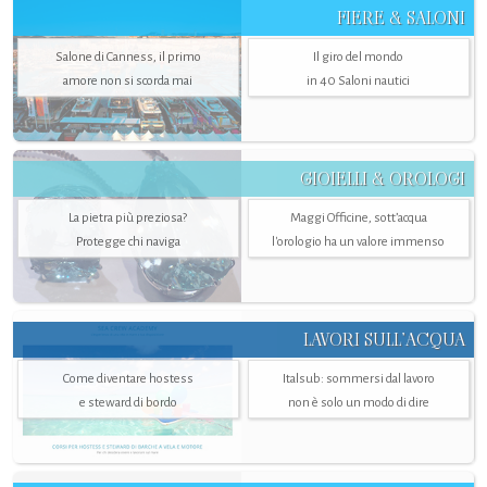
FIERE & SALONI
Salone di Canness, il primo
Il giro del mondo
amore non si scorda mai
in 40 Saloni nautici
GIOIELLI & OROLOGI
La pietra più preziosa?
Maggi Officine, sott’acqua
Protegge chi naviga
l'orologio ha un valore immenso
LAVORI SULL’ACQUA
Come diventare hostess
Italsub: sommersi dal lavoro
e steward di bordo
non è solo un modo di dire