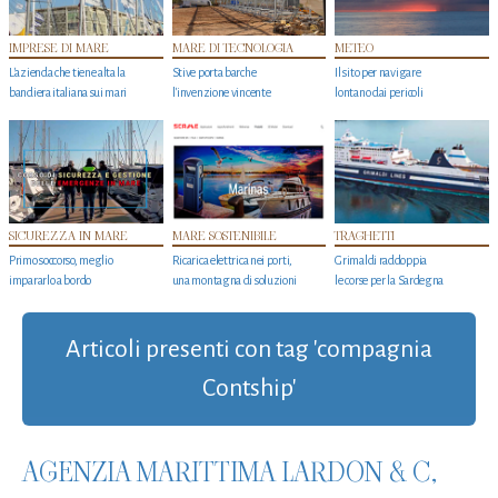
IMPRESE DI MARE
MARE DI TECNOLOGIA
METEO
L'azienda che tiene alta la
Stive porta barche
Il sito per navigare
bandiera italiana sui mari
l'invenzione vincente
lontano dai pericoli
SICUREZZA IN MARE
MARE SOSTENIBILE
TRAGHETTI
Primo soccorso, meglio
Ricarica elettrica nei porti,
Grimaldi raddoppia
impararlo a bordo
una montagna di soluzioni
le corse per la Sardegna
Articoli presenti con tag 'compagnia
Contship'
AGENZIA MARITTIMA LARDON & C,