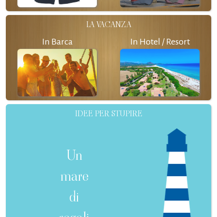
LA VACANZA
In Barca
In Hotel / Resort
IDEE PER STUPIRE
Un
mare
di