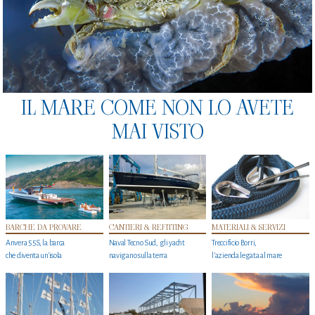
IL MARE COME NON LO AVETE
MAI VISTO
BARCHE DA PROVARE
CANTIERI & REFITTING
MATERIALI & SERVIZI
Anvera 55S, la barca
Naval Tecno Sud, gli yacht
Treccificio Borri,
che diventa un'isola
navigano sulla terra
l'azienda legata al mare