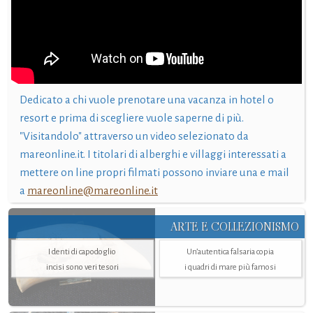
Dedicato a chi vuole prenotare una vacanza in hotel o
resort e prima di scegliere vuole saperne di più.
"Visitandolo" attraverso un video selezionato da
mareonline.it. I titolari di alberghi e villaggi interessati a
mettere on line propri filmati possono inviare una e mail
a
mareonline@mareonline.it
ARTE E COLLEZIONISMO
I denti di capodoglio
Un’autentica falsaria copia
incisi sono veri tesori
i quadri di mare più famosi