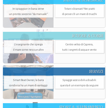
SALUTE & BENESSERE
In spiaggia e in barca serve
Totani sbiancati? Nei piatti
un pronto soccorso "da manuale"
di pesce c'è un mare di trucchi
SCUOLE & CORSI
L'insegnante che spiega
Centro velico di Caprera,
il mare come nessun altro
tutti i segreti di acqua e vento
SERVIZI
Smart Boat Owner, la barca
Spiagge accessibili a disabili:
condivisa ha un mare di vantaggi
questa è un esempio da seguire
SPORT & ALLENAMENTO