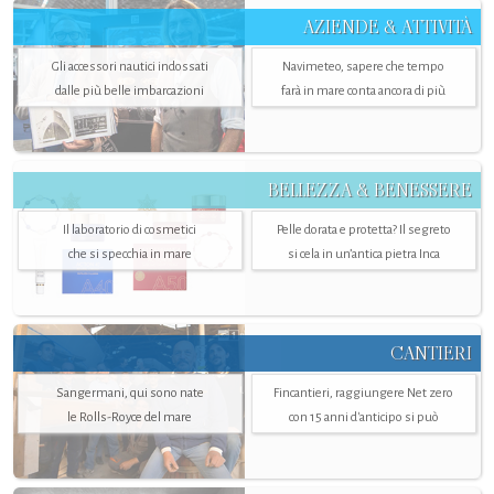
AZIENDE & ATTIVITÀ
Gli accessori nautici indossati
Navimeteo, sapere che tempo
dalle più belle imbarcazioni
farà in mare conta ancora di più
BELLEZZA & BENESSERE
Il laboratorio di cosmetici
Pelle dorata e protetta? Il segreto
che si specchia in mare
si cela in un’antica pietra Inca
CANTIERI
Sangermani, qui sono nate
Fincantieri, raggiungere Net zero
le Rolls-Royce del mare
con 15 anni d'anticipo si può