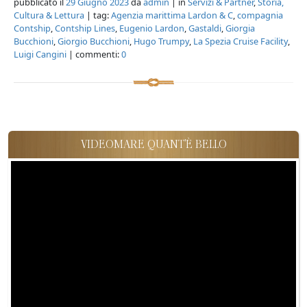
pubblicato il
29 Giugno 2023
da
admin
| in
Servizi & Partner
,
Storia,
Cultura & Lettura
| tag:
Agenzia marittima Lardon & C
,
compagnia
Contship
,
Contship Lines
,
Eugenio Lardon
,
Gastaldi
,
Giorgia
Bucchioni
,
Giorgio Bucchioni
,
Hugo Trumpy
,
La Spezia Cruise Facility
,
Luigi Cangini
| commenti:
0
VIDEOMARE QUANT'È BELLO