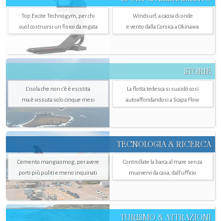
Top Excite Technogym, per chi
Windsurf, a caccia di onde
vuol costruirsi un fisico da regata
e vento dalla Corsica a Okinawa
STORIE
L’isola che non c'è è esistita
La flotta tedesca si suicidò così
ma è vissuta solo cinque mesi
autoaffondandosi a Scapa Flow
TECNOLOGIA & RICERCA
Cemento mangiasmog, per avere
Controllate la barca al mare senza
porti più puliti e meno inquinati
muovervi da casa, dall’ufficio
TURISMO & ATTRAZIONI