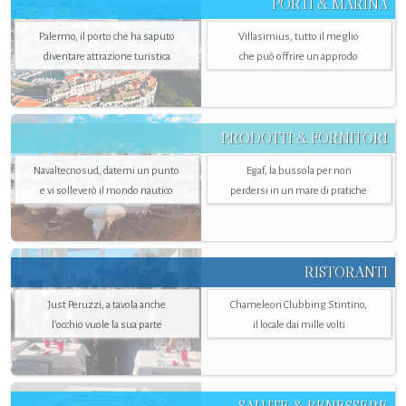
PORTI & MARINA
Palermo, il porto che ha saputo
Villasimius, tutto il meglio
diventare attrazione turistica
che può offrire un approdo
PRODOTTI & FORNITORI
Navaltecnosud, datemi un punto
Egaf, la bussola per non
e vi solleverò il mondo nautico
perdersi in un mare di pratiche
RISTORANTI
Just Peruzzi, a tavola anche
Chameleon Clubbing Stintino,
l’occhio vuole la sua parte
il locale dai mille volti