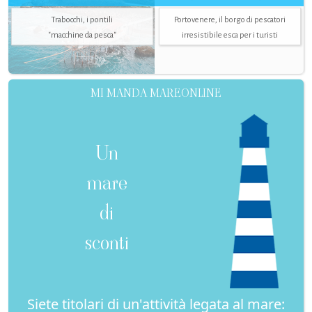
Trabocchi, i pontili
Portovenere, il borgo di pescatori
"macchine da pesca"
irresistibile esca per i turisti
MI MANDA MAREONLINE
Un
mare
di
sconti
Siete titolari di un'attività legata al mare: