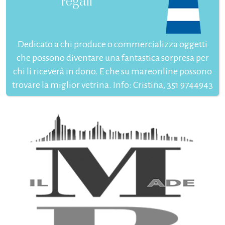
regali
Dedicato a chi produce o commercializza oggetti
che possono diventare una fantastica sorpresa per
chi li riceverà in dono. E che su mareonline possono
trovare la miglior vetrina. Info: Cristina, 351 9744943