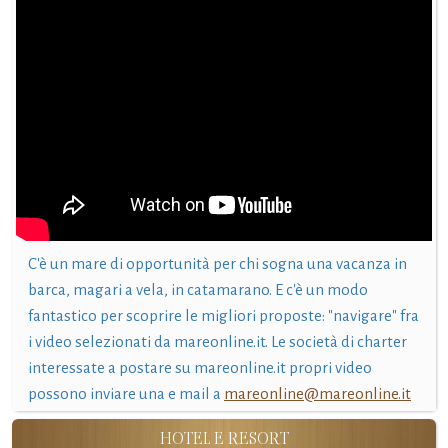
C'è un mare di opportunità per chi sogna una vacanza in
barca, magari a vela, in catamarano. E c'è un modo
fantastico per scoprire le migliori proposte: "navigare" fra
i video selezionati da mareonline.it. Le società di charter
interessate a postare su mareonline.it propri video
possono inviare una e mail a
mareonline@mareonline.it
HOTEL E RESORT