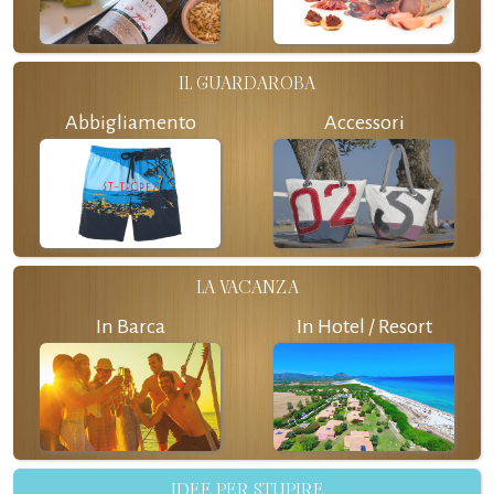
IL GUARDAROBA
Abbigliamento
Accessori
LA VACANZA
In Barca
In Hotel / Resort
IDEE PER STUPIRE