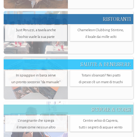
RISTORANTI
Just Peruzzi, a tavola anche
Chameleon Clubbing Stintino,
l’occhio vuole la sua parte
il locale dai mille volti
SALUTE & BENESSERE
In spiaggia e in barca serve
Totani sbiancati? Nei piatti
un pronto soccorso "da manuale"
di pesce c'è un mare di trucchi
SCUOLE & CORSI
L'insegnante che spiega
Centro velico di Caprera,
il mare come nessun altro
tutti i segreti di acqua e vento