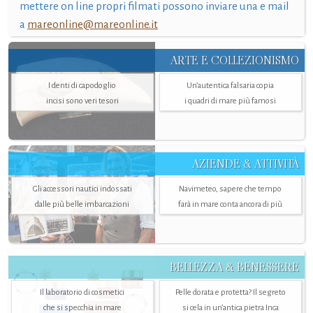
mettere on line propri filmati possono inviare una e mail
a
mareonline@mareonline.it
ARTE E COLLEZIONISMO
I denti di capodoglio
Un’autentica falsaria copia
incisi sono veri tesori
i quadri di mare più famosi
AZIENDE & ATTIVITÀ
Gli accessori nautici indossati
Navimeteo, sapere che tempo
dalle più belle imbarcazioni
farà in mare conta ancora di più
BELLEZZA & BENESSERE
Il laboratorio di cosmetici
Pelle dorata e protetta? Il segreto
che si specchia in mare
si cela in un’antica pietra Inca