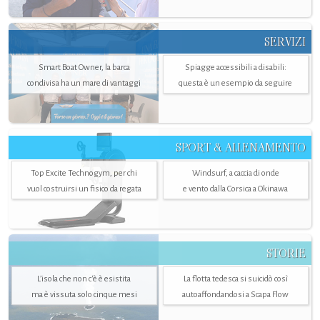
SERVIZI
Smart Boat Owner, la barca
Spiagge accessibili a disabili:
condivisa ha un mare di vantaggi
questa è un esempio da seguire
SPORT & ALLENAMENTO
Top Excite Technogym, per chi
Windsurf, a caccia di onde
vuol costruirsi un fisico da regata
e vento dalla Corsica a Okinawa
STORIE
L’isola che non c'è è esistita
La flotta tedesca si suicidò così
ma è vissuta solo cinque mesi
autoaffondandosi a Scapa Flow