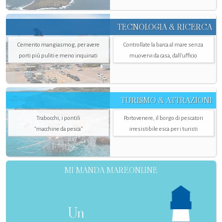
TECNOLOGIA & RICERCA
Cemento mangiasmog, per avere
Controllate la barca al mare senza
porti più puliti e meno inquinati
muovervi da casa, dall’ufficio
TURISMO & ATTRAZIONI
Trabocchi, i pontili
Portovenere, il borgo di pescatori
"macchine da pesca"
irresistibile esca per i turisti
MI MANDA MAREONLINE
Un