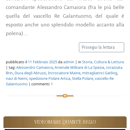
comandante Alessandro Camaiora (fra le più belle
quella del vascello Re Galantuomo, del quale è
esposto anche uno splendido modello accanto alla
polena)...
Prosegui la lettura
pubblicato il
11 Febbraio 2025
da
admin
| in
Storia, Cultura & Lettura
| tag:
Alessandro Camaiora
,
Arsenale Militare di La Spezia
,
corazzata
Brin
,
Duca degli Abruzzi
,
Incrociatore Maine
,
mitragliatrici Gatling
,
navi di Nemi
,
spedizione Polare Artica
,
Stella Polare
,
vascello Re
Galantuomo
| commenti:
1
VIDEOMARE QUANT'È BELLO