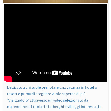
Dedicato a chi vuole prenotare una vacanza in hotel o
resort e prima di scegliere vuole saperne di più.
"Visitandolo" attraverso un video selezionato da
mareonline.it. I titolari di alberghi e villaggi interessati a