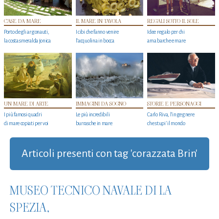
CASE DA MARE
IL MARE IN TAVOLA
REGALI SOTTO IL SOLE
Porto degli argonauti,
I cibi che fanno venire
Idee regalo per chi
la costa smeralda jonica
l’acquolina in bocca
ama barche e mare
UN MARE DI ARTE
IMMAGINI DA SOGNO
STORIE E PERSONAGGI
I più famosi quadri
Le più incredibili
Carlo Riva, l’ingegnere
di mare copiati per voi
burrasche in mare
che stupi' il mondo
Articoli presenti con tag 'corazzata Brin'
MUSEO TECNICO NAVALE DI LA
SPEZIA,