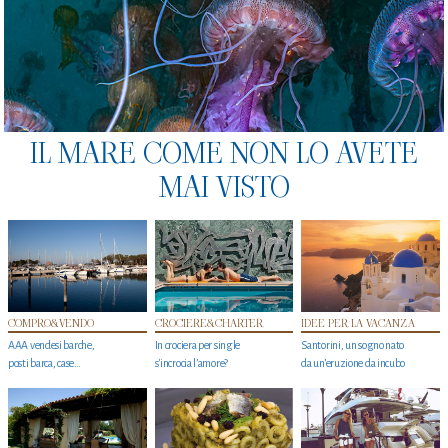
IL MARE COME NON LO AVETE
MAI VISTO
COMPRO&VENDO
CROCIERE&CHARTER
IDEE PER LA VACANZA
AAA vendesi barche,
In crociera per single
Santorini, un sogno nato
posti barca, case…
s'incrocia l’amore?
da un’eruzione da incubo