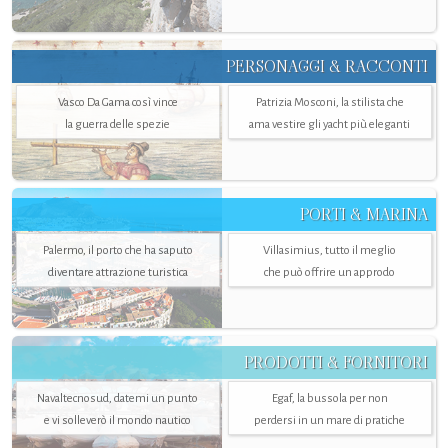
PERSONAGGI & RACCONTI
Vasco Da Gama così vince
Patrizia Mosconi, la stilista che
la guerra delle spezie
ama vestire gli yacht più eleganti
PORTI & MARINA
Palermo, il porto che ha saputo
Villasimius, tutto il meglio
diventare attrazione turistica
che può offrire un approdo
PRODOTTI & FORNITORI
Navaltecnosud, datemi un punto
Egaf, la bussola per non
e vi solleverò il mondo nautico
perdersi in un mare di pratiche