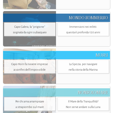
MONDO SOMMERSO
Capo Galera, la "prigione"
Immersioni nei relitti:
sognata da ogni subacqueo
questa è profonda 150 anni
MUSEI
Capo Horn fa rivivere imprese
La Spezia. per navigare
ai confini dell’impossibile
nella storia della Marina
NONSOLOMARE
Per chi ama arrampicare
Il Mare della Tranquillità?
a strapiombo sul mare
Non serve andare sulla Luna