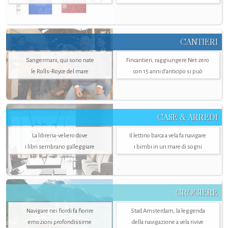
CANTIERI
Sangermani, qui sono nate
Fincantieri, raggiungere Net zero
le Rolls-Royce del mare
con 15 anni d'anticipo si può
CASE & ARREDI
La libreria-veliero dove
Il lettino barca a vela fa navigare
i libri sembrano galleggiare
i bimbi in un mare di sogni
CROCIERE
Navigare nei fiordi fa fiorire
Stad Amsterdam, la leggenda
emozioni profondissime
della navigazione a vela rivive