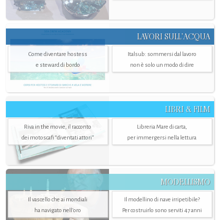
LAVORI SULL’ACQUA
Come diventare hostess
Italsub: sommersi dal lavoro
e steward di bordo
non è solo un modo di dire
LIBRI & FILM
Riva in the movie, il racconto
Libreria Mare di carta,
dei motoscafi “diventati attori”
per immergersi nella lettura
MODELLISMO
Il vascello che ai mondiali
Il modellino di nave irripetibile?
ha navigato nell’oro
Per costruirlo sono serviti 47 anni